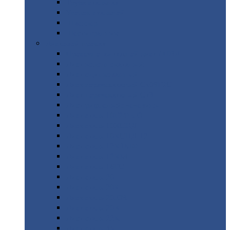
Труба
стальная
Уголок
стальной
Швеллер
Шестигранник
Листовой
прокат
Просечно-вытяжной
лист / ПВЛ
Лист
холоднокатаный
Лист
оцинкованный
Лист
горячекатаный Ст09Г2С
Лист
горячекатаный Ст3
Лист
рифленый: чечевицы
Лист
сталь 10Г2ФБЮ
Лист
сталь 10ХСНД
Лист
сталь 10ХСНД-12
Лист
сталь 12Х1МФ
Лист
сталь 12ХМ
Лист
сталь 16ГС
Лист
сталь 20
Лист
сталь 20К
Лист
сталь 20ЮЧ
Лист
сталь 20Х
Лист
сталь 22К
Лист
сталь 45