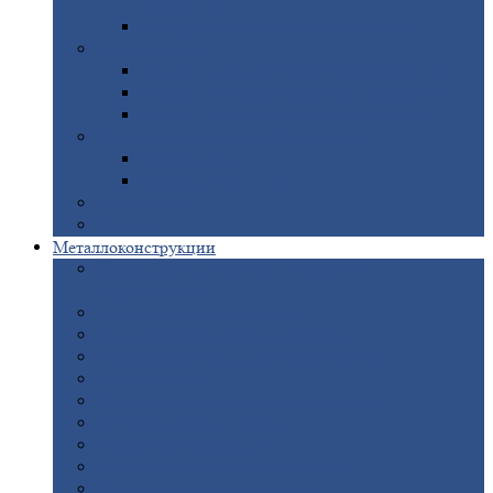
покрытием
Доборные
элементы оцинкованные
Евроштакетник
Штакетник
металлический полукруглый
Штакетник
металлический П-образный
Штакетник
металлический М-образный
Забор
металлический «Еврожалюзи»
Забор
жалюзи — Z
Забор
жалюзи — S
Сантехника
Рельсы
Металлоконструкции
Рамные
конструкции для дорожного
строительства
Быстровозводимые
здания
Металлоконструкции
для мостов
Технологические
металлоконструкции
Козловой
кран
Нестандартные
металлоконструкции
Решетки,
заборы и ограды
Прожекторные
мачты
Изготовление
лестниц из металла
Открытые
крановые эстакады