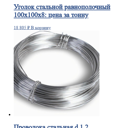
Уголок
стальной равнополочный
100х100х8: цена за тонну
18 805
₽
В корзину
Проволока
стальная d 1,2