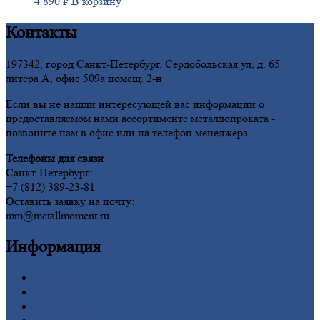
4 890
₽
В корзину
Контакты
197342, город Санкт-Петербург, Сердобольская ул, д. 65
литера А, офис 509а помещ. 2-н
Если вы не нашли интересующей вас информации о
предоставляемом нами ассортименте металлопроката -
позвоните нам в офис или на телефон менеджера.
Телефоны для связи
Санкт-Петербург:
+7 (812) 389-23-81
Оставить заявку на почту:
mm@metallmoment.ru
Информация
Главная
Вакансии
О
Компании