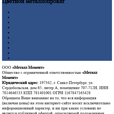
Цветной
металлопрокат
Алюминий
Бронза
Вольфрам
Латунь
Медь
Никель
Олово
Свинец
Титан
Цинк
ООО
«Металл Момент»
Общество с ограниченной ответственностью
«Металл
Момент»
Юридический адрес:
197342, г. Санкт-Петербург, ул.
Сердобольская, дом 65, литер А, помещение 707-712Н, ИНН
7814646533 КПП 781401001 ОГРН 1167847163428
Обращаем Ваше внимание на то, что вся информация
(включая цены) на этом интернет-сайте носит исключительно
информационный характер, и ни при каких условиях не
является публичной офертой, определяемой положениями