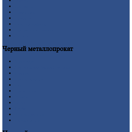
Заводы
Контакты
Прайс-лист
Новости
Личный
кабинет
Оформление
заказа
Оплата
Черный
металлопрокат
Арматура
Двутавровая
балка (двутавр)
Квадрат
Круг
стальной
Лист
Проволока
Рельсы
Сетка
Труба
Шестигранник
Калькулятор