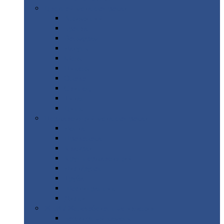
Цветной
металлопрокат
Алюминий
Бронза
Вольфрам
Латунь
Медь
Никель
Олово
Свинец
Титан
Цинк
Нержавеющий
металлопрокат
Лента
Проволока
Квадрат
Круг
нержавеющий
Лист/рулон
Труба
Шестигранник
Диски
ЖБИ
/ Железобетонные изделия
Бордюрный
камень