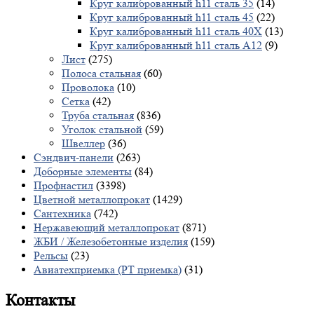
Круг калиброванный h11 сталь 35
(14)
Круг калиброванный h11 сталь 45
(22)
Круг калиброванный h11 сталь 40X
(13)
Круг калиброванный h11 сталь А12
(9)
Лист
(275)
Полоса стальная
(60)
Проволока
(10)
Сетка
(42)
Труба стальная
(836)
Уголок стальной
(59)
Швеллер
(36)
Сэндвич-панели
(263)
Доборные элементы
(84)
Профнастил
(3398)
Цветной металлопрокат
(1429)
Сантехника
(742)
Нержавеющий металлопрокат
(871)
ЖБИ / Железобетонные изделия
(159)
Рельсы
(23)
Авиатехприемка (РТ приемка)
(31)
Контакты