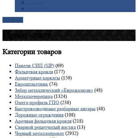
Галерея
Доставка
Контакты
Прайс-лист
Категории
товаров
Панели СИП (SIP)
(69)
Фальцевая кровля
(177)
Арматурные каркасы
(159)
Евроштакетник
(74)
Забор металлический «Еврожалюзи»
(48)
Металлочерепица
(1324)
Омега-профиль ГПО
(238)
Быстровозводимые разборные ангары
(48)
Дорожные ограждения
(108)
Арочная фальцевая кровля
(218)
Сварной решетчатый настил
(13)
Черный металлопрокат
(2932)