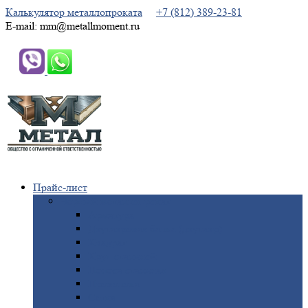
Калькулятор металлопроката
+7 (812) 389-23-81
E-mail: mm@metallmoment.ru
Прайс-лист
Черный
металлопрокат
Арматура
Двутавровая
балка (двутавр)
Квадрат
Круг
стальной
Полоса
стальная
Проволока
Сетка