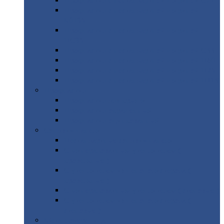
Профнастил
с нестандартной шириной С21
Профнастил
с нестандартной шириной
МП35
Профнастил
с нестандартной шириной
НС35
Профнастил
с нестандартной шириной С44
Профнастил
с нестандартной шириной Н60
Профнастил
с нестандартной шириной Н75
Профнастил
с нестандартной шириной Н114
Профнастил
Профнастил
для крыши
Профнастил
окрашенный
Профнастил
оцинкованный
Сэндвич-панели
Нестандартные
сэндвич панели
С
минераловатным утеплителем (
кровельные )
С
утеплителем из пенополистерола (
кровельные )
С
минераловатным утеплителем ( стеновые )
С
утеплителем из пенополистерола (
стеновые )
Металлочерепица