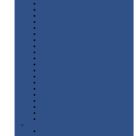
Монтеррей
Супермонтеррей
Макси
Экоррей
Монтекристо
Монтерроса
Трамонтана
Квинта
плюс
Квинта
плюс 3D
Квинта
уно
Монкатта
Классик
Классик
плюс
Ламонтерра
Ламонтерра
X
Ламонтерра
XL
Модерн
Камея
Квадро
Кредо
Доборные
элементы
Доборные
элементы с полимерным