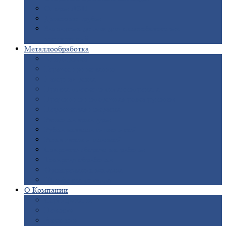
Опоры
ЛЭП
Дымовые
трубы
Закладные
детали для железобетонных
конструкций
Металлообработка
Анодировка
Горячее
цинкование
Лазерная
резка
Правка
плоского металлопроката
Продольно-поперечная
резка рулонов
Порошковая
покраска
Размотка
арматуры
Рубка
металла гильотиной
Резка
газом и плазмой
Сварочно-сборочные
работы
Токарная
обработка
Фрезерование
металла
Шлифовка
металла
О
Компании
Сертификаты
Новости
Вакансии