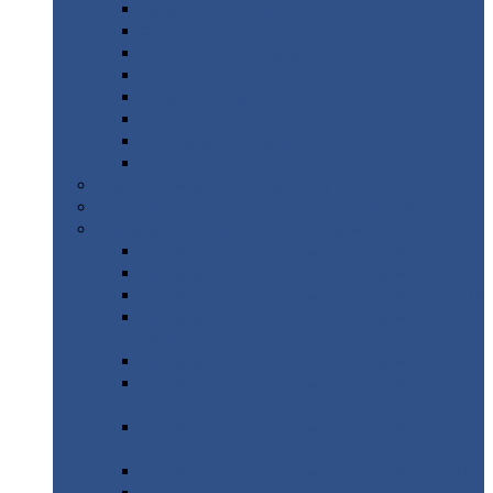
Дорожные
плиты
Каналы
непроходные
Ленточный
фундамент
Лифтовые
шахты
Перемычки
бетонные
Аэродромные
плиты
Фундаментные
блоки
Тепловые
камеры
Авиатехприемка
(РТ приемка)
Арочное
укрытие для конвейеров из профнастила
Профнастил
с нестандартной шириной
Профнастил
с нестандартной шириной С8
Профнастил
с нестандартной шириной С10
Профнастил
с нестандартной шириной СС10
Профнастил
с нестандартной шириной
МП10
Профнастил
с нестандартной шириной С15
Профнастил
с нестандартной шириной
МП18
Профнастил
с нестандартной шириной
МП20
Профнастил
с нестандартной шириной С18