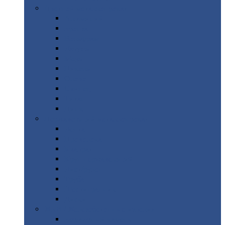
Цветной
металлопрокат
Алюминий
Бронза
Вольфрам
Латунь
Медь
Никель
Олово
Свинец
Титан
Цинк
Нержавеющий
металлопрокат
Лента
Проволока
Квадрат
Круг
нержавеющий
Лист/рулон
Труба
Шестигранник
Диски
ЖБИ
/ Железобетонные изделия
Бордюрный
камень