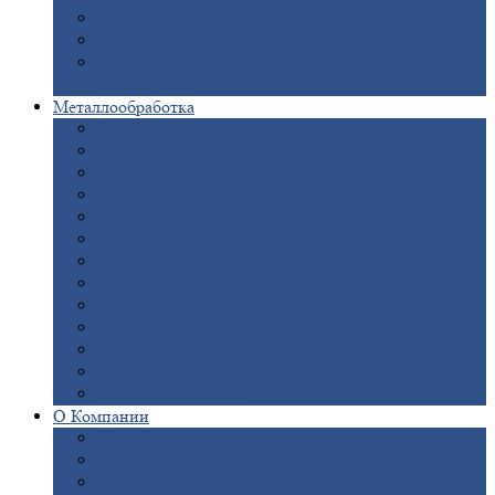
Опоры
ЛЭП
Дымовые
трубы
Закладные
детали для железобетонных
конструкций
Металлообработка
Анодировка
Горячее
цинкование
Лазерная
резка
Правка
плоского металлопроката
Продольно-поперечная
резка рулонов
Порошковая
покраска
Размотка
арматуры
Рубка
металла гильотиной
Резка
газом и плазмой
Сварочно-сборочные
работы
Токарная
обработка
Фрезерование
металла
Шлифовка
металла
О
Компании
Сертификаты
Новости
Вакансии