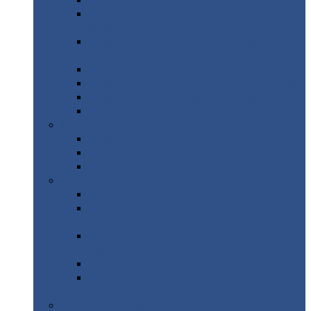
Профнастил
с нестандартной шириной С21
Профнастил
с нестандартной шириной
МП35
Профнастил
с нестандартной шириной
НС35
Профнастил
с нестандартной шириной С44
Профнастил
с нестандартной шириной Н60
Профнастил
с нестандартной шириной Н75
Профнастил
с нестандартной шириной Н114
Профнастил
Профнастил
для крыши
Профнастил
окрашенный
Профнастил
оцинкованный
Сэндвич-панели
Нестандартные
сэндвич панели
С
минераловатным утеплителем (
кровельные )
С
утеплителем из пенополистерола (
кровельные )
С
минераловатным утеплителем ( стеновые )
С
утеплителем из пенополистерола (
стеновые )
Металлочерепица