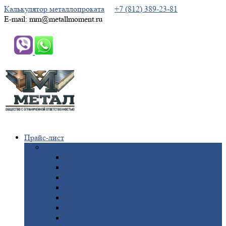
Калькулятор металлопроката
+7 (812) 389-23-81
E-mail: mm@metallmoment.ru
Прайс-лист
Черный
металлопрокат
Арматура
Двутавровая
балка (двутавр)
Квадрат
Круг
стальной
Полоса
стальная
Проволока
Сетка