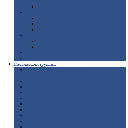
покрытием
Доборные
элементы оцинкованные
Евроштакетник
Штакетник
металлический полукруглый
Штакетник
металлический П-образный
Штакетник
металлический М-образный
Забор
металлический «Еврожалюзи»
Забор
жалюзи — Z
Забор
жалюзи — S
Сантехника
Рельсы
Металлоконструкции
Рамные
конструкции для дорожного
строительства
Быстровозводимые
здания
Металлоконструкции
для мостов
Технологические
металлоконструкции
Козловой
кран
Нестандартные
металлоконструкции
Решетки,
заборы и ограды
Прожекторные
мачты
Изготовление
лестниц из металла
Открытые
крановые эстакады