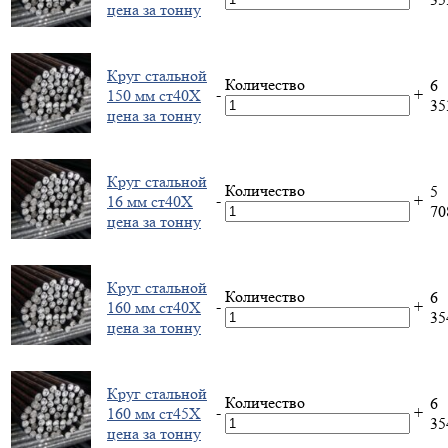
цена за тонну
Круг стальной
Количество
6
-
+
150 мм ст40Х
3
цена за тонну
Круг стальной
Количество
5
-
+
16 мм ст40Х
7
цена за тонну
Круг стальной
Количество
6
-
+
160 мм ст40Х
3
цена за тонну
Круг стальной
Количество
6
-
+
160 мм ст45Х
3
цена за тонну