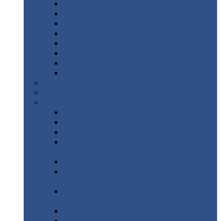
Дорожные
плиты
Каналы
непроходные
Ленточный
фундамент
Лифтовые
шахты
Перемычки
бетонные
Аэродромные
плиты
Фундаментные
блоки
Тепловые
камеры
Авиатехприемка
(РТ приемка)
Арочное
укрытие для конвейеров из профнастила
Профнастил
с нестандартной шириной
Профнастил
с нестандартной шириной С8
Профнастил
с нестандартной шириной С10
Профнастил
с нестандартной шириной СС10
Профнастил
с нестандартной шириной
МП10
Профнастил
с нестандартной шириной С15
Профнастил
с нестандартной шириной
МП18
Профнастил
с нестандартной шириной
МП20
Профнастил
с нестандартной шириной С18