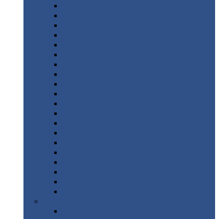
Монтеррей
Супермонтеррей
Макси
Экоррей
Монтекристо
Монтерроса
Трамонтана
Квинта
плюс
Квинта
плюс 3D
Квинта
уно
Монкатта
Классик
Классик
плюс
Ламонтерра
Ламонтерра
X
Ламонтерра
XL
Модерн
Камея
Квадро
Кредо
Доборные
элементы
Доборные
элементы с полимерным