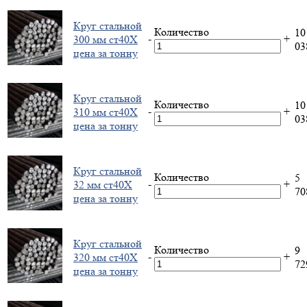
Круг стальной
Количество
10
-
+
300 мм ст40Х
0
цена за тонну
Круг стальной
Количество
10
-
+
310 мм ст40Х
0
цена за тонну
Круг стальной
Количество
5
-
+
32 мм ст40Х
7
цена за тонну
Круг стальной
Количество
9
-
+
320 мм ст40Х
7
цена за тонну