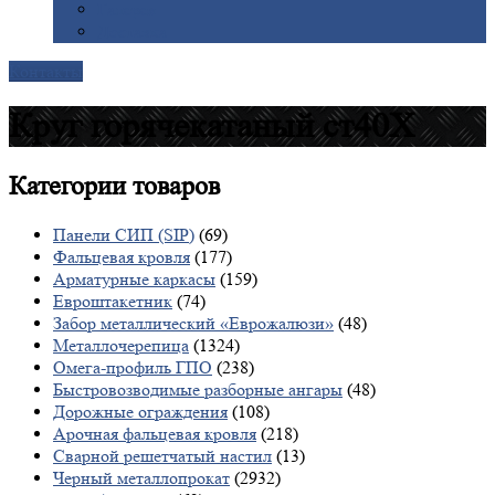
Галерея
Доставка
Контакты
Круг горячекатаный ст40Х
Категории
товаров
Панели СИП (SIP)
(69)
Фальцевая кровля
(177)
Арматурные каркасы
(159)
Евроштакетник
(74)
Забор металлический «Еврожалюзи»
(48)
Металлочерепица
(1324)
Омега-профиль ГПО
(238)
Быстровозводимые разборные ангары
(48)
Дорожные ограждения
(108)
Арочная фальцевая кровля
(218)
Сварной решетчатый настил
(13)
Черный металлопрокат
(2932)