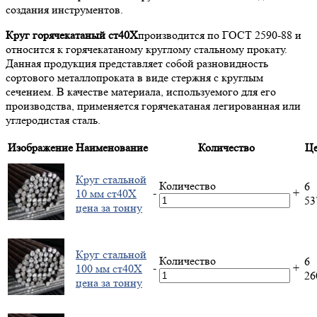
создания инструментов.
Круг горячекатаный ст40Х
производится по ГОСТ 2590-88 и
относится к горячекатаному круглому стальному прокату.
Данная продукция представляет собой разновидность
сортового металлопроката в виде стержня с круглым
сечением. В качестве материала, используемого для его
производства, применяется горячекатаная легированная или
углеродистая сталь.
Изображение
Наименование
Количество
Це
Круг стальной
Количество
6
-
+
10 мм ст40Х
5
цена за тонну
Круг стальной
Количество
6
-
+
100 мм ст40Х
2
цена за тонну