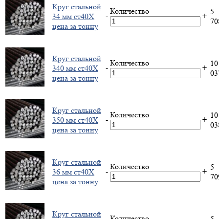
Круг стальной
Количество
5
-
+
34 мм ст40Х
7
цена за тонну
Круг стальной
Количество
10
-
+
340 мм ст40Х
0
цена за тонну
Круг стальной
Количество
10
-
+
350 мм ст40Х
0
цена за тонну
Круг стальной
Количество
5
-
+
36 мм ст40Х
7
цена за тонну
Круг стальной
Количество
5