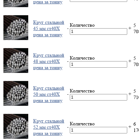
цена за тонну
Круг стальной
Количество
5
-
+
45 мм ст40Х
7
цена за тонну
Круг стальной
Количество
5
-
+
48 мм ст40Х
7
цена за тонну
Круг стальной
Количество
5
-
+
50 мм ст40Х
7
цена за тонну
Круг стальной
Количество
6
-
+
52 мм ст40Х
1
цена за тонну