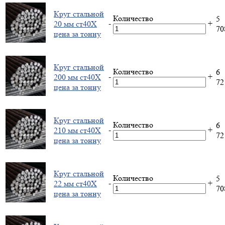
Круг стальной
Количество
5
-
+
20 мм ст40Х
7
цена за тонну
Круг стальной
Количество
6
-
+
200 мм ст40Х
7
цена за тонну
Круг стальной
Количество
6
-
+
210 мм ст40Х
7
цена за тонну
Круг стальной
Количество
5
-
+
22 мм ст40Х
7
цена за тонну