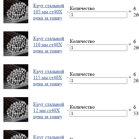
Круг стальной
Количество
6
-
+
105 мм ст40Х
2
цена за тонну
Круг стальной
Количество
6
-
+
110 мм ст40Х
2
цена за тонну
Круг стальной
Количество
6
-
+
115 мм ст40Х
2
цена за тонну
Круг стальной
Количество
6
-
+
12 мм ст40Х
5
цена за тонну
Круг стальной