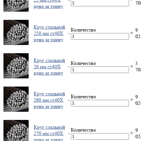
7
цена за тонну
Круг стальной
Количество
9
-
+
250 мм ст40Х
0
цена за тонну
Круг стальной
Количество
5
-
+
26 мм ст40Х
7
цена за тонну
Круг стальной
Количество
9
-
+
260 мм ст40Х
0
цена за тонну
Круг стальной
Количество
9
-
+
270 мм ст40Х
0
цена за тонну