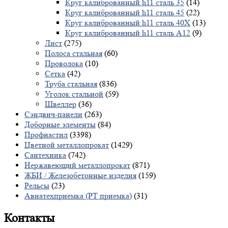
Круг калиброванный h11 сталь 35
(14)
Круг калиброванный h11 сталь 45
(22)
Круг калиброванный h11 сталь 40X
(13)
Круг калиброванный h11 сталь А12
(9)
Лист
(275)
Полоса стальная
(60)
Проволока
(10)
Сетка
(42)
Труба стальная
(836)
Уголок стальной
(59)
Швеллер
(36)
Сэндвич-панели
(263)
Доборные элементы
(84)
Профнастил
(3398)
Цветной металлопрокат
(1429)
Сантехника
(742)
Нержавеющий металлопрокат
(871)
ЖБИ / Железобетонные изделия
(159)
Рельсы
(23)
Авиатехприемка (РТ приемка)
(31)
Контакты