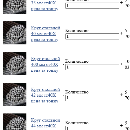
-
+
38 мм ст40Х
7
цена за тонну
Круг стальной
Количество
5
-
+
40 мм ст40Х
7
цена за тонну
Круг стальной
Количество
10
-
+
400 мм ст40Х
0
цена за тонну
Круг стальной
Количество
5
-
+
42 мм ст40Х
7
цена за тонну
Круг стальной
Количество
5
-
+
44 мм ст40Х
7