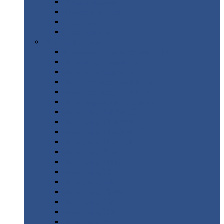
Труба
стальная
Уголок
стальной
Швеллер
Шестигранник
Листовой
прокат
Просечно-вытяжной
лист / ПВЛ
Лист
холоднокатаный
Лист
оцинкованный
Лист
горячекатаный Ст09Г2С
Лист
горячекатаный Ст3
Лист
рифленый: чечевицы
Лист
сталь 10Г2ФБЮ
Лист
сталь 10ХСНД
Лист
сталь 10ХСНД-12
Лист
сталь 12Х1МФ
Лист
сталь 12ХМ
Лист
сталь 16ГС
Лист
сталь 20
Лист
сталь 20К
Лист
сталь 20ЮЧ
Лист
сталь 20Х
Лист
сталь 22К
Лист
сталь 45