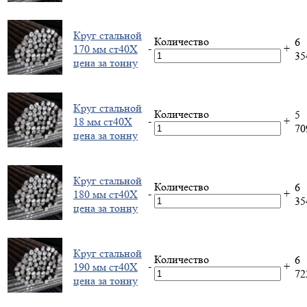
Круг стальной
Количество
6
-
+
170 мм ст40Х
3
цена за тонну
Круг стальной
Количество
5
-
+
18 мм ст40Х
7
цена за тонну
Круг стальной
Количество
6
-
+
180 мм ст40Х
3
цена за тонну
Круг стальной
Количество
6
-
+
190 мм ст40Х
7
цена за тонну