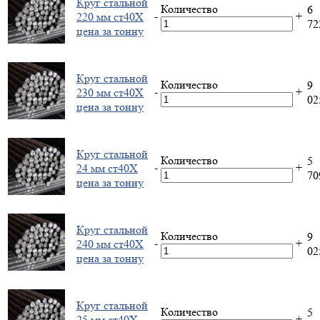
Круг стальной
Количество
6
-
+
220 мм ст40Х
7
цена за тонну
Круг стальной
Количество
9
-
+
230 мм ст40Х
0
цена за тонну
Круг стальной
Количество
5
-
+
24 мм ст40Х
7
цена за тонну
Круг стальной
Количество
9
-
+
240 мм ст40Х
0
цена за тонну
Круг стальной
Количество
5
-
+
25 мм ст40Х