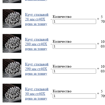
Круг стальной
Количество
5
-
+
28 мм ст40Х
7
цена за тонну
Круг стальной
Количество
10
-
+
280 мм ст40Х
0
цена за тонну
Круг стальной
Количество
10
-
+
290 мм ст40Х
0
цена за тонну
Круг стальной
Количество
5
-
+
30 мм ст40Х
7
цена за тонну