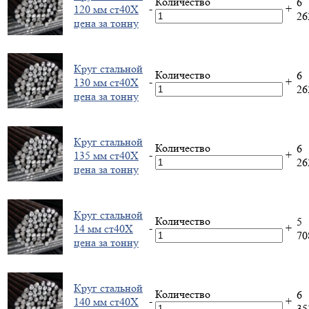
Количество
6
-
+
120 мм ст40Х
2
цена за тонну
Круг стальной
Количество
6
-
+
130 мм ст40Х
2
цена за тонну
Круг стальной
Количество
6
-
+
135 мм ст40Х
2
цена за тонну
Круг стальной
Количество
5
-
+
14 мм ст40Х
7
цена за тонну
Круг стальной
Количество
6
-
+
140 мм ст40Х
3