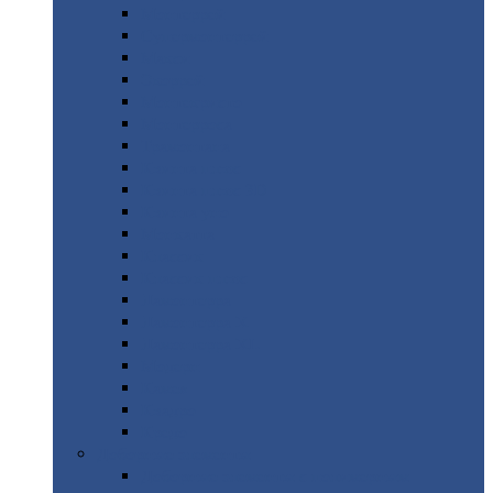
Монтеррей
Супермонтеррей
Макси
Экоррей
Монтекристо
Монтерроса
Трамонтана
Квинта
плюс
Квинта
плюс 3D
Квинта
уно
Монкатта
Классик
Классик
плюс
Ламонтерра
Ламонтерра
X
Ламонтерра
XL
Модерн
Камея
Квадро
Кредо
Доборные
элементы
Доборные
элементы с полимерным