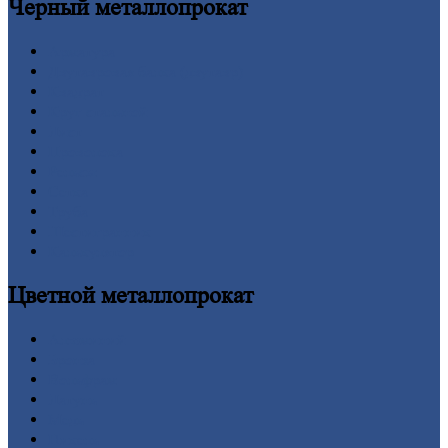
Черный
металлопрокат
Арматура
Двутавровая
балка (двутавр)
Квадрат
Круг
стальной
Лист
Проволока
Рельсы
Сетка
Труба
Шестигранник
Калькулятор
Цветной
металлопрокат
Алюминий
Бронза
Вольфрам
Латунь
Медь
Никель