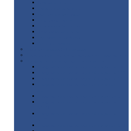
Дорожные
плиты
Каналы
непроходные
Ленточный
фундамент
Лифтовые
шахты
Перемычки
бетонные
Аэродромные
плиты
Фундаментные
блоки
Тепловые
камеры
Авиатехприемка
(РТ приемка)
Арочное
укрытие для конвейеров из профнастила
Профнастил
с нестандартной шириной
Профнастил
с нестандартной шириной С8
Профнастил
с нестандартной шириной С10
Профнастил
с нестандартной шириной СС10
Профнастил
с нестандартной шириной
МП10
Профнастил
с нестандартной шириной С15
Профнастил
с нестандартной шириной
МП18
Профнастил
с нестандартной шириной
МП20
Профнастил
с нестандартной шириной С18