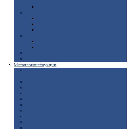
покрытием
Доборные
элементы оцинкованные
Евроштакетник
Штакетник
металлический полукруглый
Штакетник
металлический П-образный
Штакетник
металлический М-образный
Забор
металлический «Еврожалюзи»
Забор
жалюзи — Z
Забор
жалюзи — S
Сантехника
Рельсы
Металлоконструкции
Рамные
конструкции для дорожного
строительства
Быстровозводимые
здания
Металлоконструкции
для мостов
Технологические
металлоконструкции
Козловой
кран
Нестандартные
металлоконструкции
Решетки,
заборы и ограды
Прожекторные
мачты
Изготовление
лестниц из металла
Открытые
крановые эстакады