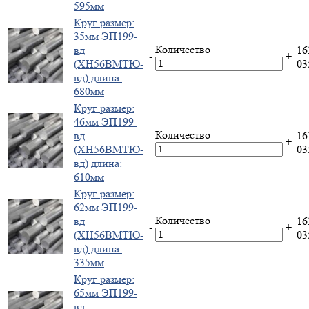
595мм
Круг размер:
35мм ЭП199-
Количество
вд
16
-
+
(ХН56ВМТЮ-
0
вд) длина:
680мм
Круг размер:
46мм ЭП199-
Количество
вд
16
-
+
(ХН56ВМТЮ-
0
вд) длина:
610мм
Круг размер:
62мм ЭП199-
Количество
вд
16
-
+
(ХН56ВМТЮ-
0
вд) длина:
335мм
Круг размер:
65мм ЭП199-
вд