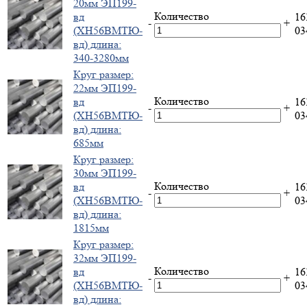
20мм ЭП199-
Количество
вд
16
-
+
(ХН56ВМТЮ-
0
вд) длина:
340-3280мм
Круг размер:
22мм ЭП199-
Количество
вд
16
-
+
(ХН56ВМТЮ-
0
вд) длина:
685мм
Круг размер:
30мм ЭП199-
Количество
вд
16
-
+
(ХН56ВМТЮ-
0
вд) длина:
1815мм
Круг размер:
32мм ЭП199-
Количество
вд
16
-
+
(ХН56ВМТЮ-
0
вд) длина: