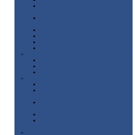
Профнастил
с нестандартной шириной С21
Профнастил
с нестандартной шириной
МП35
Профнастил
с нестандартной шириной
НС35
Профнастил
с нестандартной шириной С44
Профнастил
с нестандартной шириной Н60
Профнастил
с нестандартной шириной Н75
Профнастил
с нестандартной шириной Н114
Профнастил
Профнастил
для крыши
Профнастил
окрашенный
Профнастил
оцинкованный
Сэндвич-панели
Нестандартные
сэндвич панели
С
минераловатным утеплителем (
кровельные )
С
утеплителем из пенополистерола (
кровельные )
С
минераловатным утеплителем ( стеновые )
С
утеплителем из пенополистерола (
стеновые )
Металлочерепица