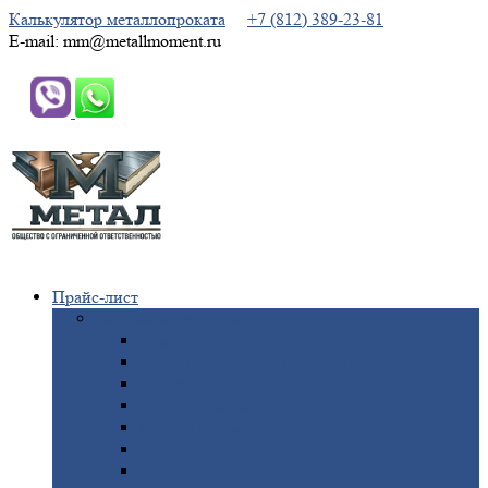
Калькулятор металлопроката
+7 (812) 389-23-81
E-mail: mm@metallmoment.ru
Прайс-лист
Черный
металлопрокат
Арматура
Двутавровая
балка (двутавр)
Квадрат
Круг
стальной
Полоса
стальная
Проволока
Сетка