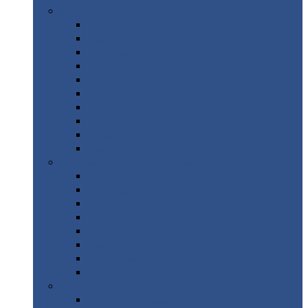
Цветной
металлопрокат
Алюминий
Бронза
Вольфрам
Латунь
Медь
Никель
Олово
Свинец
Титан
Цинк
Нержавеющий
металлопрокат
Лента
Проволока
Квадрат
Круг
нержавеющий
Лист/рулон
Труба
Шестигранник
Диски
ЖБИ
/ Железобетонные изделия
Бордюрный
камень