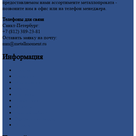
предоставляемом нами ассортименте металлопроката -
позвоните нам в офис или на телефон менеджера.
Телефоны для связи
Санкт-Петербург:
+7 (812) 389-23-81
Оставить заявку на почту:
mm@metallmoment.ru
Информация
Главная
Вакансии
О
Компании
Заводы
Контакты
Прайс-лист
Новости
Личный
кабинет
Оформление
заказа
Оплата