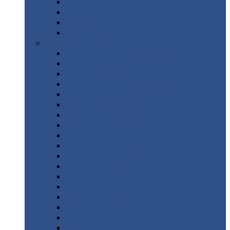
Труба
стальная
Уголок
стальной
Швеллер
Шестигранник
Листовой
прокат
Просечно-вытяжной
лист / ПВЛ
Лист
холоднокатаный
Лист
оцинкованный
Лист
горячекатаный Ст09Г2С
Лист
горячекатаный Ст3
Лист
рифленый: чечевицы
Лист
сталь 10Г2ФБЮ
Лист
сталь 10ХСНД
Лист
сталь 10ХСНД-12
Лист
сталь 12Х1МФ
Лист
сталь 12ХМ
Лист
сталь 16ГС
Лист
сталь 20
Лист
сталь 20К
Лист
сталь 20ЮЧ
Лист
сталь 20Х
Лист
сталь 22К
Лист
сталь 45