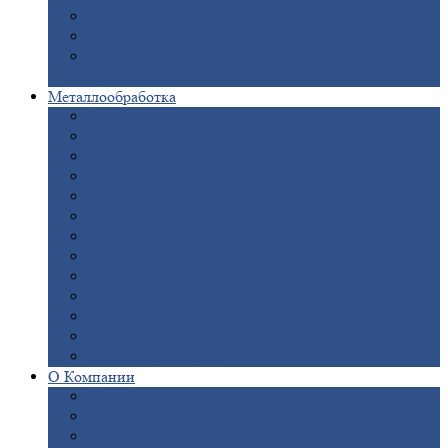
Опоры
ЛЭП
Дымовые
трубы
Закладные
детали для железобетонных
конструкций
Металлообработка
Анодировка
Горячее
цинкование
Лазерная
резка
Правка
плоского металлопроката
Продольно-поперечная
резка рулонов
Порошковая
покраска
Размотка
арматуры
Рубка
металла гильотиной
Резка
газом и плазмой
Сварочно-сборочные
работы
Токарная
обработка
Фрезерование
металла
Шлифовка
металла
О
Компании
Сертификаты
Новости
Вакансии