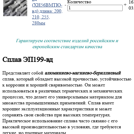
Количество
16
-
+
(ХН56ВМТЮ-
0
вд) длина: 200,
210, 255,
280мм
Гарантируем соответствие изделий российским и
европейским стандартам качества
Сплав ЭП199-вд
Представляет собой
алюминиево-магниево-бериллиевый
сплав, который обладает высокой прочностью, устойчивостью
к коррозии и хорошей свариваемостью. Он может
использоваться в различных термических и механических
процессах, что делает его универсальным материалом для
множества промышленных применений. Сплав имеет
хорошие эксплуатационные характеристики и может
сохранять свои свойства при высоких температурах.
Практическое использование сплава часто связано с его
высокой производительностью в условиях, где требуются
легкие, но прочные материалы.