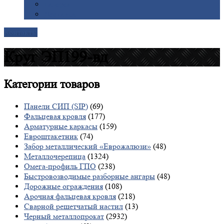
Галерея
Доставка
Контакты
Круг ЭП199-вд
Категории
товаров
Панели СИП (SIP)
(69)
Фальцевая кровля
(177)
Арматурные каркасы
(159)
Евроштакетник
(74)
Забор металлический «Еврожалюзи»
(48)
Металлочерепица
(1324)
Омега-профиль ГПО
(238)
Быстровозводимые разборные ангары
(48)
Дорожные ограждения
(108)
Арочная фальцевая кровля
(218)
Сварной решетчатый настил
(13)
Черный металлопрокат
(2932)