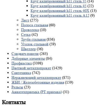
Круг калиброванный h11 сталь 35
(14)
Круг калиброванный h11 сталь 45
(22)
Круг калиброванный h11 сталь 40X
(13)
Круг калиброванный h11 сталь А12
(9)
Лист
(275)
Полоса стальная
(60)
Проволока
(10)
Сетка
(42)
Труба стальная
(836)
Уголок стальной
(59)
Швеллер
(36)
Сэндвич-панели
(263)
Доборные элементы
(84)
Профнастил
(3398)
Цветной металлопрокат
(1429)
Сантехника
(742)
Нержавеющий металлопрокат
(871)
ЖБИ / Железобетонные изделия
(159)
Рельсы
(23)
Авиатехприемка (РТ приемка)
(31)
Контакты