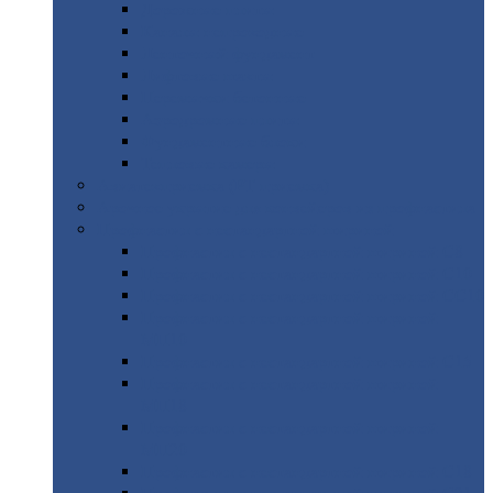
Дорожные
плиты
Каналы
непроходные
Ленточный
фундамент
Лифтовые
шахты
Перемычки
бетонные
Аэродромные
плиты
Фундаментные
блоки
Тепловые
камеры
Авиатехприемка
(РТ приемка)
Арочное
укрытие для конвейеров из профнастила
Профнастил
с нестандартной шириной
Профнастил
с нестандартной шириной С8
Профнастил
с нестандартной шириной С10
Профнастил
с нестандартной шириной СС10
Профнастил
с нестандартной шириной
МП10
Профнастил
с нестандартной шириной С15
Профнастил
с нестандартной шириной
МП18
Профнастил
с нестандартной шириной
МП20
Профнастил
с нестандартной шириной С18