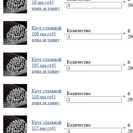
-
+
10 мм ст45
3
цена за тонну
Круг стальной
Количество
6
-
+
100 мм ст45
2
цена за тонну
Круг стальной
Количество
6
-
+
105 мм ст45
2
цена за тонну
Круг стальной
Количество
6
-
+
110 мм ст45
2
цена за тонну
Круг стальной
Количество
6
-
+
115 мм ст45
2