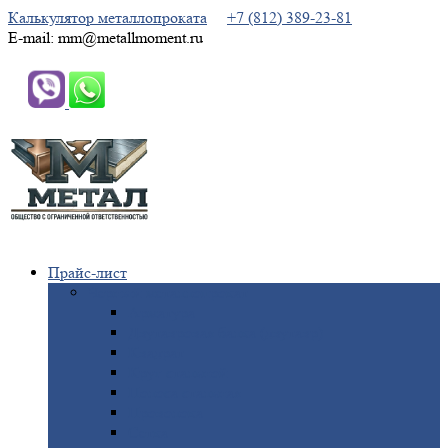
Калькулятор металлопроката
+7 (812) 389-23-81
E-mail: mm@metallmoment.ru
Прайс-лист
Черный
металлопрокат
Арматура
Двутавровая
балка (двутавр)
Квадрат
Круг
стальной
Полоса
стальная
Проволока
Сетка