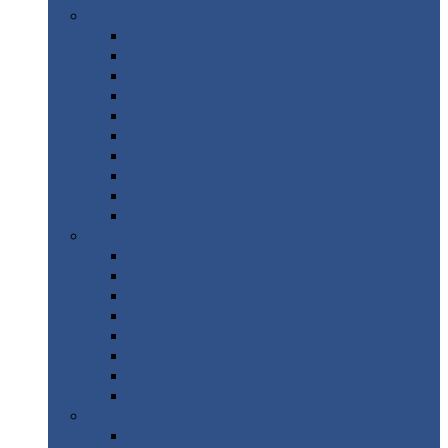
Цветной
металлопрокат
Алюминий
Бронза
Вольфрам
Латунь
Медь
Никель
Олово
Свинец
Титан
Цинк
Нержавеющий
металлопрокат
Лента
Проволока
Квадрат
Круг
нержавеющий
Лист/рулон
Труба
Шестигранник
Диски
ЖБИ
/ Железобетонные изделия
Бордюрный
камень