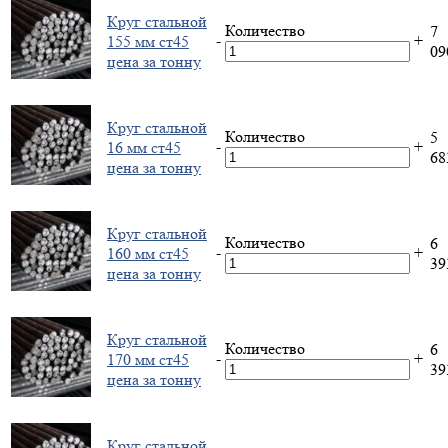
Круг стальной
Количество
7
-
+
155 мм ст45
0
цена за тонну
Круг стальной
Количество
5
-
+
16 мм ст45
6
цена за тонну
Круг стальной
Количество
6
-
+
160 мм ст45
3
цена за тонну
Круг стальной
Количество
6
-
+
170 мм ст45
3
цена за тонну
Круг стальной