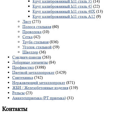
Круг калиброванный h11 сталь 35
(14)
Круг калиброванный h11 сталь 45
(22)
Круг калиброванный h11 сталь 40X
(13)
Круг калиброванный h11 сталь А12
(9)
Лист
(275)
Полоса стальная
(60)
Проволока
(10)
Сетка
(42)
Труба стальная
(836)
Уголок стальной
(59)
Швеллер
(36)
Сэндвич-панели
(263)
Доборные элементы
(84)
Профнастил
(3398)
Цветной металлопрокат
(1429)
Сантехника
(742)
Нержавеющий металлопрокат
(871)
ЖБИ / Железобетонные изделия
(159)
Рельсы
(23)
Авиатехприемка (РТ приемка)
(31)
Контакты