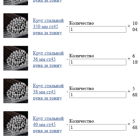
Круг стальной
Количество
10
-
+
350 мм ст45
0
цена за тонну
Круг стальной
Количество
6
-
+
36 мм ст45
1
цена за тонну
Круг стальной
Количество
5
-
+
38 мм ст45
6
цена за тонну
Круг стальной
Количество
5
-
+
40 мм ст45
6
цена за тонну