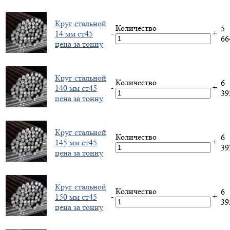
Круг стальной
Количество
5
-
+
14 мм ст45
6
цена за тонну
Круг стальной
Количество
6
-
+
140 мм ст45
3
цена за тонну
Круг стальной
Количество
6
-
+
145 мм ст45
3
цена за тонну
Круг стальной
Количество
6
-
+
150 мм ст45
3
цена за тонну