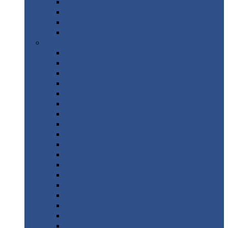
Труба
стальная
Уголок
стальной
Швеллер
Шестигранник
Листовой
прокат
Просечно-вытяжной
лист / ПВЛ
Лист
холоднокатаный
Лист
оцинкованный
Лист
горячекатаный Ст09Г2С
Лист
горячекатаный Ст3
Лист
рифленый: чечевицы
Лист
сталь 10Г2ФБЮ
Лист
сталь 10ХСНД
Лист
сталь 10ХСНД-12
Лист
сталь 12Х1МФ
Лист
сталь 12ХМ
Лист
сталь 16ГС
Лист
сталь 20
Лист
сталь 20К
Лист
сталь 20ЮЧ
Лист
сталь 20Х
Лист
сталь 22К
Лист
сталь 45