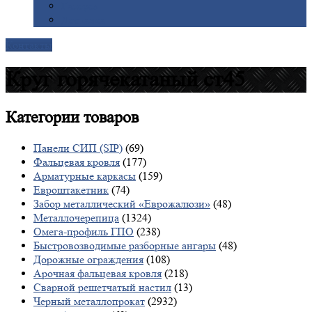
Галерея
Доставка
Контакты
Круг горячекатаный ст45
Категории
товаров
Панели СИП (SIP)
(69)
Фальцевая кровля
(177)
Арматурные каркасы
(159)
Евроштакетник
(74)
Забор металлический «Еврожалюзи»
(48)
Металлочерепица
(1324)
Омега-профиль ГПО
(238)
Быстровозводимые разборные ангары
(48)
Дорожные ограждения
(108)
Арочная фальцевая кровля
(218)
Сварной решетчатый настил
(13)
Черный металлопрокат
(2932)