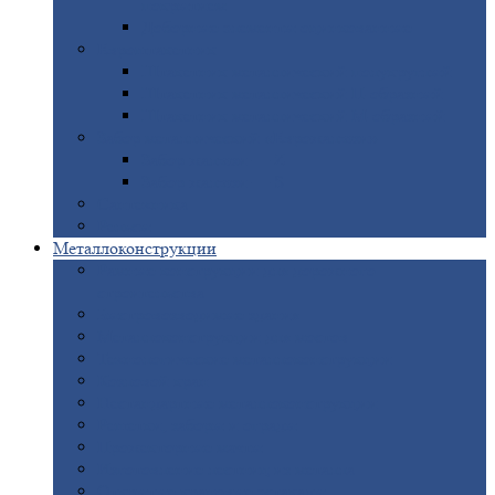
покрытием
Доборные
элементы оцинкованные
Евроштакетник
Штакетник
металлический полукруглый
Штакетник
металлический П-образный
Штакетник
металлический М-образный
Забор
металлический «Еврожалюзи»
Забор
жалюзи — Z
Забор
жалюзи — S
Сантехника
Рельсы
Металлоконструкции
Рамные
конструкции для дорожного
строительства
Быстровозводимые
здания
Металлоконструкции
для мостов
Технологические
металлоконструкции
Козловой
кран
Нестандартные
металлоконструкции
Решетки,
заборы и ограды
Прожекторные
мачты
Изготовление
лестниц из металла
Открытые
крановые эстакады