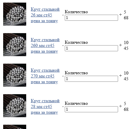
Круг стальной
Количество
5
-
+
26 мм ст45
6
цена за тонну
Круг стальной
Количество
10
-
+
260 мм ст45
4
цена за тонну
Круг стальной
Количество
10
-
+
270 мм ст45
4
цена за тонну
Круг стальной
Количество
5
-
+
28 мм ст45
6
цена за тонну