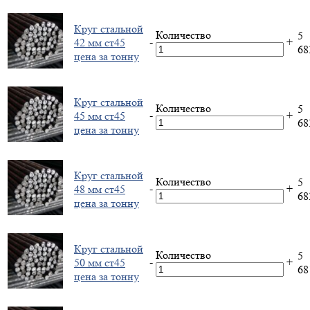
Круг стальной
Количество
5
-
+
42 мм ст45
6
цена за тонну
Круг стальной
Количество
5
-
+
45 мм ст45
6
цена за тонну
Круг стальной
Количество
5
-
+
48 мм ст45
6
цена за тонну
Круг стальной
Количество
5
-
+
50 мм ст45
6
цена за тонну