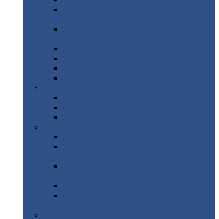
Профнастил
с нестандартной шириной С21
Профнастил
с нестандартной шириной
МП35
Профнастил
с нестандартной шириной
НС35
Профнастил
с нестандартной шириной С44
Профнастил
с нестандартной шириной Н60
Профнастил
с нестандартной шириной Н75
Профнастил
с нестандартной шириной Н114
Профнастил
Профнастил
для крыши
Профнастил
окрашенный
Профнастил
оцинкованный
Сэндвич-панели
Нестандартные
сэндвич панели
С
минераловатным утеплителем (
кровельные )
С
утеплителем из пенополистерола (
кровельные )
С
минераловатным утеплителем ( стеновые )
С
утеплителем из пенополистерола (
стеновые )
Металлочерепица