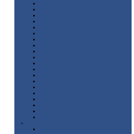
Монтеррей
Супермонтеррей
Макси
Экоррей
Монтекристо
Монтерроса
Трамонтана
Квинта
плюс
Квинта
плюс 3D
Квинта
уно
Монкатта
Классик
Классик
плюс
Ламонтерра
Ламонтерра
X
Ламонтерра
XL
Модерн
Камея
Квадро
Кредо
Доборные
элементы
Доборные
элементы с полимерным