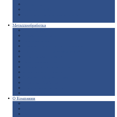
Опоры
ЛЭП
Дымовые
трубы
Закладные
детали для железобетонных
конструкций
Металлообработка
Анодировка
Горячее
цинкование
Лазерная
резка
Правка
плоского металлопроката
Продольно-поперечная
резка рулонов
Порошковая
покраска
Размотка
арматуры
Рубка
металла гильотиной
Резка
газом и плазмой
Сварочно-сборочные
работы
Токарная
обработка
Фрезерование
металла
Шлифовка
металла
О
Компании
Сертификаты
Новости
Вакансии