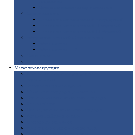
покрытием
Доборные
элементы оцинкованные
Евроштакетник
Штакетник
металлический полукруглый
Штакетник
металлический П-образный
Штакетник
металлический М-образный
Забор
металлический «Еврожалюзи»
Забор
жалюзи — Z
Забор
жалюзи — S
Сантехника
Рельсы
Металлоконструкции
Рамные
конструкции для дорожного
строительства
Быстровозводимые
здания
Металлоконструкции
для мостов
Технологические
металлоконструкции
Козловой
кран
Нестандартные
металлоконструкции
Решетки,
заборы и ограды
Прожекторные
мачты
Изготовление
лестниц из металла
Открытые
крановые эстакады