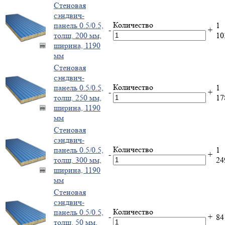
Стеновая
сэндвич-
Количество
панель 0.5/0.5,
1
-
+
толщ. 200 мм,
1
ширина, 1190
мм
Стеновая
сэндвич-
Количество
панель 0.5/0.5,
1
-
+
толщ. 250 мм,
1
ширина, 1190
мм
Стеновая
сэндвич-
Количество
панель 0.5/0.5,
1
-
+
толщ. 300 мм,
2
ширина, 1190
мм
Стеновая
сэндвич-
Количество
панель 0.5/0.5,
-
+
8
толщ. 50 мм,