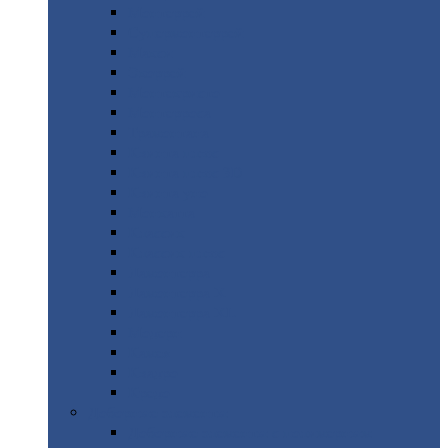
Монтеррей
Супермонтеррей
Макси
Экоррей
Монтекристо
Монтерроса
Трамонтана
Квинта
плюс
Квинта
плюс 3D
Квинта
уно
Монкатта
Классик
Классик
плюс
Ламонтерра
Ламонтерра
X
Ламонтерра
XL
Модерн
Камея
Квадро
Кредо
Доборные
элементы
Доборные
элементы с полимерным