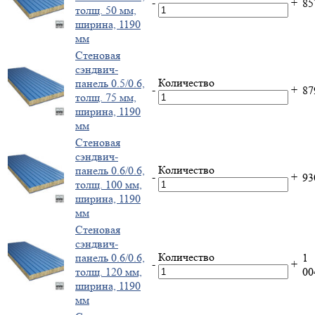
-
+
8
толщ. 50 мм,
ширина, 1190
мм
Стеновая
сэндвич-
Количество
панель 0.5/0.6,
-
+
8
толщ. 75 мм,
ширина, 1190
мм
Стеновая
сэндвич-
Количество
панель 0.6/0.6,
-
+
9
толщ. 100 мм,
ширина, 1190
мм
Стеновая
сэндвич-
Количество
панель 0.6/0.6,
1
-
+
толщ. 120 мм,
0
ширина, 1190
мм