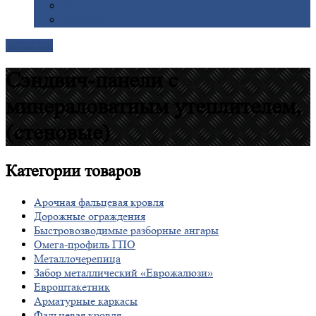
Галерея
Доставка
Контакты
Сэндвич-панели с
минераловатным утеплителем,
(стеновые)
Категории
товаров
Арочная фальцевая кровля
Дорожные ограждения
Быстровозводимые разборные ангары
Омега-профиль ГПО
Металлочерепица
Забор металлический «Еврожалюзи»
Евроштакетник
Арматурные каркасы
Фальцевая кровля