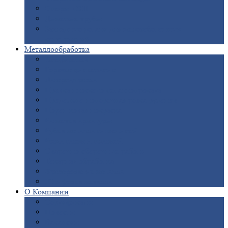
Опоры
ЛЭП
Дымовые
трубы
Закладные
детали для железобетонных
конструкций
Металлообработка
Анодировка
Горячее
цинкование
Лазерная
резка
Правка
плоского металлопроката
Продольно-поперечная
резка рулонов
Порошковая
покраска
Размотка
арматуры
Рубка
металла гильотиной
Резка
газом и плазмой
Сварочно-сборочные
работы
Токарная
обработка
Фрезерование
металла
Шлифовка
металла
О
Компании
Сертификаты
Новости
Вакансии