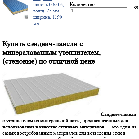
Количество
панель 0.6/0.6,
-
+
8
толщ. 75 мм,
ширина, 1190
мм
Купить сэндвич-панели с
минераловатным утеплителем,
(стеновые) по отличной цене.
Сэндвич-панели
с утеплителем из минеральной ваты, предназначенные для
использования в качестве стеновых материалов
— это один из
самых востребованных материалов для возведения стен в