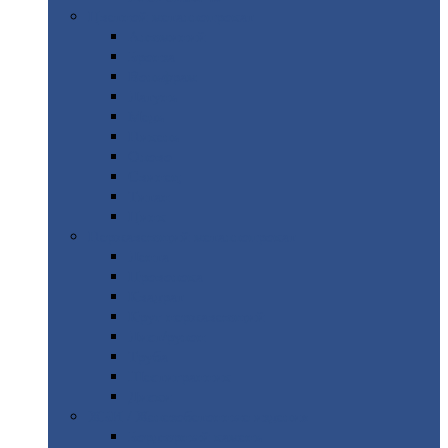
Цветной
металлопрокат
Алюминий
Бронза
Вольфрам
Латунь
Медь
Никель
Олово
Свинец
Титан
Цинк
Нержавеющий
металлопрокат
Лента
Проволока
Квадрат
Круг
нержавеющий
Лист/рулон
Труба
Шестигранник
Диски
ЖБИ
/ Железобетонные изделия
Бордюрный
камень