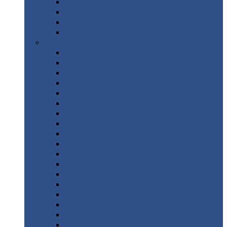
Труба
стальная
Уголок
стальной
Швеллер
Шестигранник
Листовой
прокат
Просечно-вытяжной
лист / ПВЛ
Лист
холоднокатаный
Лист
оцинкованный
Лист
горячекатаный Ст09Г2С
Лист
горячекатаный Ст3
Лист
рифленый: чечевицы
Лист
сталь 10Г2ФБЮ
Лист
сталь 10ХСНД
Лист
сталь 10ХСНД-12
Лист
сталь 12Х1МФ
Лист
сталь 12ХМ
Лист
сталь 16ГС
Лист
сталь 20
Лист
сталь 20К
Лист
сталь 20ЮЧ
Лист
сталь 20Х
Лист
сталь 22К
Лист
сталь 45