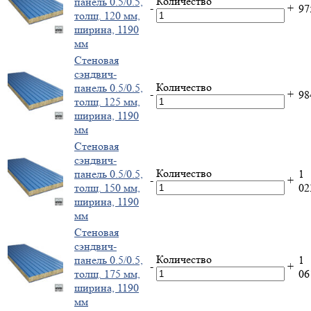
Количество
панель 0.5/0.5,
-
+
9
толщ. 120 мм,
ширина, 1190
мм
Стеновая
сэндвич-
Количество
панель 0.5/0.5,
-
+
9
толщ. 125 мм,
ширина, 1190
мм
Стеновая
сэндвич-
Количество
панель 0.5/0.5,
1
-
+
толщ. 150 мм,
0
ширина, 1190
мм
Стеновая
сэндвич-
Количество
панель 0.5/0.5,
1
-
+
толщ. 175 мм,
0
ширина, 1190
мм