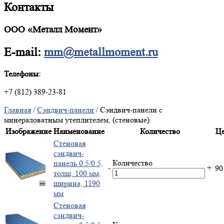
Контакты
ООО «Металл Момент»
E-mail:
mm@metallmoment.ru
Телефоны:
+7 (812) 389-23-81
Главная
/
Сэндвич-панели
/ Сэндвич-панели с
минераловатным утеплителем, (стеновые)
Изображение
Наименование
Количество
Це
Стеновая
сэндвич-
Количество
панель 0.5/0.5,
-
+
9
толщ. 100 мм,
ширина, 1190
мм
Стеновая
сэндвич-