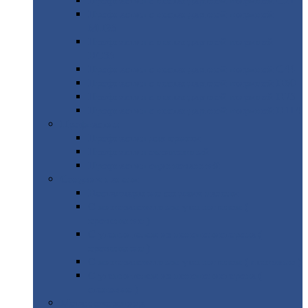
Профнастил
с нестандартной шириной С21
Профнастил
с нестандартной шириной
МП35
Профнастил
с нестандартной шириной
НС35
Профнастил
с нестандартной шириной С44
Профнастил
с нестандартной шириной Н60
Профнастил
с нестандартной шириной Н75
Профнастил
с нестандартной шириной Н114
Профнастил
Профнастил
для крыши
Профнастил
окрашенный
Профнастил
оцинкованный
Сэндвич-панели
Нестандартные
сэндвич панели
С
минераловатным утеплителем (
кровельные )
С
утеплителем из пенополистерола (
кровельные )
С
минераловатным утеплителем ( стеновые )
С
утеплителем из пенополистерола (
стеновые )
Металлочерепица