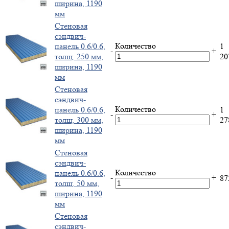
ширина, 1190
мм
Стеновая
сэндвич-
Количество
панель 0.6/0.6,
1
-
+
толщ. 250 мм,
2
ширина, 1190
мм
Стеновая
сэндвич-
Количество
панель 0.6/0.6,
1
-
+
толщ. 300 мм,
2
ширина, 1190
мм
Стеновая
сэндвич-
Количество
панель 0.6/0.6,
-
+
8
толщ. 50 мм,
ширина, 1190
мм
Стеновая
сэндвич-