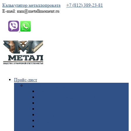
Калькулятор металлопроката
+7 (812) 389-23-81
E-mail: mm@metallmoment.ru
Прайс-лист
Черный
металлопрокат
Арматура
Двутавровая
балка (двутавр)
Квадрат
Круг
стальной
Полоса
стальная
Проволока
Сетка