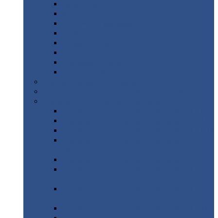
Дорожные
плиты
Каналы
непроходные
Ленточный
фундамент
Лифтовые
шахты
Перемычки
бетонные
Аэродромные
плиты
Фундаментные
блоки
Тепловые
камеры
Авиатехприемка
(РТ приемка)
Арочное
укрытие для конвейеров из профнастила
Профнастил
с нестандартной шириной
Профнастил
с нестандартной шириной С8
Профнастил
с нестандартной шириной С10
Профнастил
с нестандартной шириной СС10
Профнастил
с нестандартной шириной
МП10
Профнастил
с нестандартной шириной С15
Профнастил
с нестандартной шириной
МП18
Профнастил
с нестандартной шириной
МП20
Профнастил
с нестандартной шириной С18