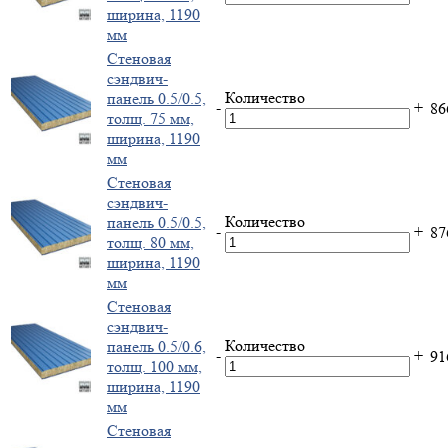
ширина, 1190
мм
Стеновая
сэндвич-
Количество
панель 0.5/0.5,
-
+
8
толщ. 75 мм,
ширина, 1190
мм
Стеновая
сэндвич-
Количество
панель 0.5/0.5,
-
+
8
толщ. 80 мм,
ширина, 1190
мм
Стеновая
сэндвич-
Количество
панель 0.5/0.6,
-
+
9
толщ. 100 мм,
ширина, 1190
мм
Стеновая