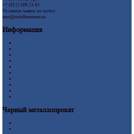
+7 (812) 389-23-81
Оставить заявку на почту:
mm@metallmoment.ru
Информация
Главная
Вакансии
О
Компании
Заводы
Контакты
Прайс-лист
Новости
Личный
кабинет
Оформление
заказа
Оплата
Черный
металлопрокат
Арматура
Двутавровая
балка (двутавр)