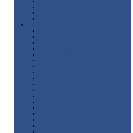
Труба
стальная
Уголок
стальной
Швеллер
Шестигранник
Листовой
прокат
Просечно-вытяжной
лист / ПВЛ
Лист
холоднокатаный
Лист
оцинкованный
Лист
горячекатаный Ст09Г2С
Лист
горячекатаный Ст3
Лист
рифленый: чечевицы
Лист
сталь 10Г2ФБЮ
Лист
сталь 10ХСНД
Лист
сталь 10ХСНД-12
Лист
сталь 12Х1МФ
Лист
сталь 12ХМ
Лист
сталь 16ГС
Лист
сталь 20
Лист
сталь 20К
Лист
сталь 20ЮЧ
Лист
сталь 20Х
Лист
сталь 22К
Лист
сталь 45