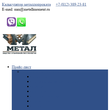
Калькулятор металлопроката
+7 (812) 389-23-81
E-mail: mm@metallmoment.ru
Прайс-лист
Черный
металлопрокат
Арматура
Двутавровая
балка (двутавр)
Квадрат
Круг
стальной
Полоса
стальная
Проволока
Сетка