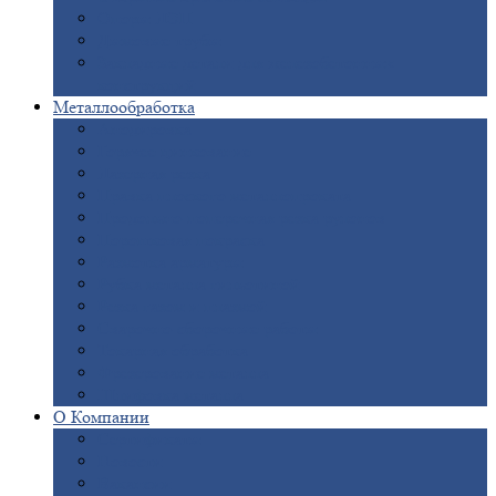
Опоры
ЛЭП
Дымовые
трубы
Закладные
детали для железобетонных
конструкций
Металлообработка
Анодировка
Горячее
цинкование
Лазерная
резка
Правка
плоского металлопроката
Продольно-поперечная
резка рулонов
Порошковая
покраска
Размотка
арматуры
Рубка
металла гильотиной
Резка
газом и плазмой
Сварочно-сборочные
работы
Токарная
обработка
Фрезерование
металла
Шлифовка
металла
О
Компании
Сертификаты
Новости
Вакансии