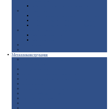
покрытием
Доборные
элементы оцинкованные
Евроштакетник
Штакетник
металлический полукруглый
Штакетник
металлический П-образный
Штакетник
металлический М-образный
Забор
металлический «Еврожалюзи»
Забор
жалюзи — Z
Забор
жалюзи — S
Сантехника
Рельсы
Металлоконструкции
Рамные
конструкции для дорожного
строительства
Быстровозводимые
здания
Металлоконструкции
для мостов
Технологические
металлоконструкции
Козловой
кран
Нестандартные
металлоконструкции
Решетки,
заборы и ограды
Прожекторные
мачты
Изготовление
лестниц из металла
Открытые
крановые эстакады