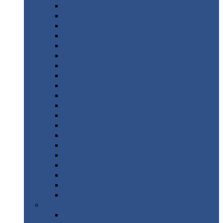
Монтеррей
Супермонтеррей
Макси
Экоррей
Монтекристо
Монтерроса
Трамонтана
Квинта
плюс
Квинта
плюс 3D
Квинта
уно
Монкатта
Классик
Классик
плюс
Ламонтерра
Ламонтерра
X
Ламонтерра
XL
Модерн
Камея
Квадро
Кредо
Доборные
элементы
Доборные
элементы с полимерным