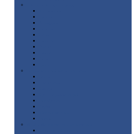
Цветной
металлопрокат
Алюминий
Бронза
Вольфрам
Латунь
Медь
Никель
Олово
Свинец
Титан
Цинк
Нержавеющий
металлопрокат
Лента
Проволока
Квадрат
Круг
нержавеющий
Лист/рулон
Труба
Шестигранник
Диски
ЖБИ
/ Железобетонные изделия
Бордюрный
камень