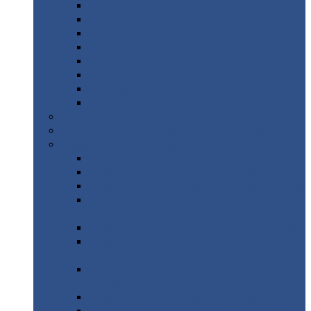
Дорожные
плиты
Каналы
непроходные
Ленточный
фундамент
Лифтовые
шахты
Перемычки
бетонные
Аэродромные
плиты
Фундаментные
блоки
Тепловые
камеры
Авиатехприемка
(РТ приемка)
Арочное
укрытие для конвейеров из профнастила
Профнастил
с нестандартной шириной
Профнастил
с нестандартной шириной С8
Профнастил
с нестандартной шириной С10
Профнастил
с нестандартной шириной СС10
Профнастил
с нестандартной шириной
МП10
Профнастил
с нестандартной шириной С15
Профнастил
с нестандартной шириной
МП18
Профнастил
с нестандартной шириной
МП20
Профнастил
с нестандартной шириной С18