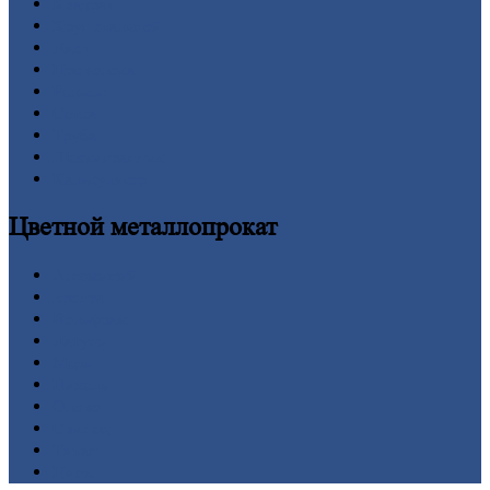
Квадрат
Круг
стальной
Лист
Проволока
Рельсы
Сетка
Труба
Шестигранник
Калькулятор
Цветной
металлопрокат
Алюминий
Бронза
Вольфрам
Латунь
Медь
Никель
Олово
Свинец
Титан
Цинк