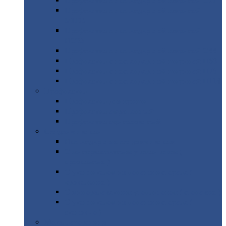
Профнастил
с нестандартной шириной С21
Профнастил
с нестандартной шириной
МП35
Профнастил
с нестандартной шириной
НС35
Профнастил
с нестандартной шириной С44
Профнастил
с нестандартной шириной Н60
Профнастил
с нестандартной шириной Н75
Профнастил
с нестандартной шириной Н114
Профнастил
Профнастил
для крыши
Профнастил
окрашенный
Профнастил
оцинкованный
Сэндвич-панели
Нестандартные
сэндвич панели
С
минераловатным утеплителем (
кровельные )
С
утеплителем из пенополистерола (
кровельные )
С
минераловатным утеплителем ( стеновые )
С
утеплителем из пенополистерола (
стеновые )
Металлочерепица