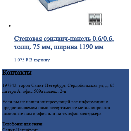
Стеновая
сэндвич-панель 0.6/0.6,
толщ. 75 мм, ширина 1190 мм
1 075
₽
В корзину
Контакты
197342, город Санкт-Петербург, Сердобольская ул, д. 65
литера А, офис 509а помещ. 2-н
Если вы не нашли интересующей вас информации о
предоставляемом нами ассортименте металлопроката -
позвоните нам в офис или на телефон менеджера.
Телефоны для связи
Санкт-Петербург: