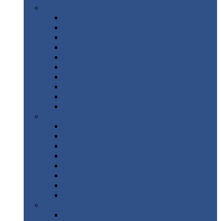
Цветной
металлопрокат
Алюминий
Бронза
Вольфрам
Латунь
Медь
Никель
Олово
Свинец
Титан
Цинк
Нержавеющий
металлопрокат
Лента
Проволока
Квадрат
Круг
нержавеющий
Лист/рулон
Труба
Шестигранник
Диски
ЖБИ
/ Железобетонные изделия
Бордюрный
камень