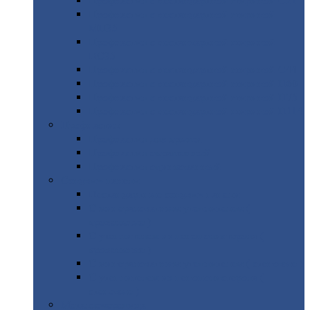
Профнастил
с нестандартной шириной С21
Профнастил
с нестандартной шириной
МП35
Профнастил
с нестандартной шириной
НС35
Профнастил
с нестандартной шириной С44
Профнастил
с нестандартной шириной Н60
Профнастил
с нестандартной шириной Н75
Профнастил
с нестандартной шириной Н114
Профнастил
Профнастил
для крыши
Профнастил
окрашенный
Профнастил
оцинкованный
Сэндвич-панели
Нестандартные
сэндвич панели
С
минераловатным утеплителем (
кровельные )
С
утеплителем из пенополистерола (
кровельные )
С
минераловатным утеплителем ( стеновые )
С
утеплителем из пенополистерола (
стеновые )
Металлочерепица