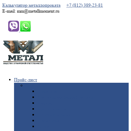
Калькулятор металлопроката
+7 (812) 389-23-81
E-mail: mm@metallmoment.ru
Прайс-лист
Черный
металлопрокат
Арматура
Двутавровая
балка (двутавр)
Квадрат
Круг
стальной
Полоса
стальная
Проволока
Сетка