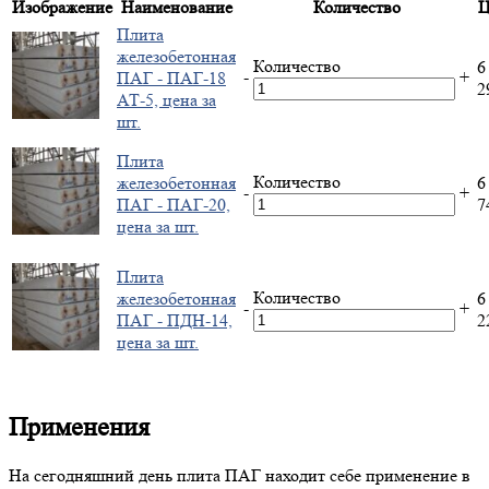
Изображение
Наименование
Количество
Ц
Плита
железобетонная
Количество
6
-
+
ПАГ - ПАГ-18
2
АТ-5, цена за
шт.
Плита
Количество
железобетонная
6
-
+
ПАГ - ПАГ-20,
7
цена за шт.
Плита
Количество
железобетонная
6
-
+
ПАГ - ПДН-14,
2
цена за шт.
Применения
На сегодняшний день плита ПАГ находит себе применение в