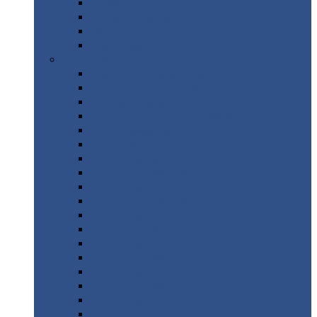
Труба
стальная
Уголок
стальной
Швеллер
Шестигранник
Листовой
прокат
Просечно-вытяжной
лист / ПВЛ
Лист
холоднокатаный
Лист
оцинкованный
Лист
горячекатаный Ст09Г2С
Лист
горячекатаный Ст3
Лист
рифленый: чечевицы
Лист
сталь 10Г2ФБЮ
Лист
сталь 10ХСНД
Лист
сталь 10ХСНД-12
Лист
сталь 12Х1МФ
Лист
сталь 12ХМ
Лист
сталь 16ГС
Лист
сталь 20
Лист
сталь 20К
Лист
сталь 20ЮЧ
Лист
сталь 20Х
Лист
сталь 22К
Лист
сталь 45