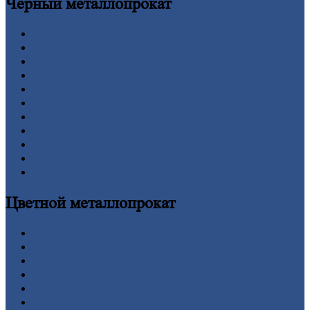
Черный
металлопрокат
Арматура
Двутавровая
балка (двутавр)
Квадрат
Круг
стальной
Лист
Проволока
Рельсы
Сетка
Труба
Шестигранник
Калькулятор
Цветной
металлопрокат
Алюминий
Бронза
Вольфрам
Латунь
Медь
Никель