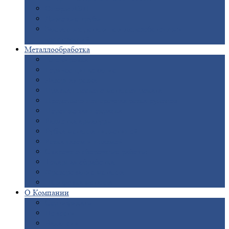
Опоры
ЛЭП
Дымовые
трубы
Закладные
детали для железобетонных
конструкций
Металлообработка
Анодировка
Горячее
цинкование
Лазерная
резка
Правка
плоского металлопроката
Продольно-поперечная
резка рулонов
Порошковая
покраска
Размотка
арматуры
Рубка
металла гильотиной
Резка
газом и плазмой
Сварочно-сборочные
работы
Токарная
обработка
Фрезерование
металла
Шлифовка
металла
О
Компании
Сертификаты
Новости
Вакансии