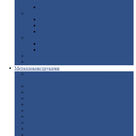
покрытием
Доборные
элементы оцинкованные
Евроштакетник
Штакетник
металлический полукруглый
Штакетник
металлический П-образный
Штакетник
металлический М-образный
Забор
металлический «Еврожалюзи»
Забор
жалюзи — Z
Забор
жалюзи — S
Сантехника
Рельсы
Металлоконструкции
Рамные
конструкции для дорожного
строительства
Быстровозводимые
здания
Металлоконструкции
для мостов
Технологические
металлоконструкции
Козловой
кран
Нестандартные
металлоконструкции
Решетки,
заборы и ограды
Прожекторные
мачты
Изготовление
лестниц из металла
Открытые
крановые эстакады