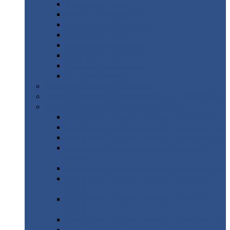
Дорожные
плиты
Каналы
непроходные
Ленточный
фундамент
Лифтовые
шахты
Перемычки
бетонные
Аэродромные
плиты
Фундаментные
блоки
Тепловые
камеры
Авиатехприемка
(РТ приемка)
Арочное
укрытие для конвейеров из профнастила
Профнастил
с нестандартной шириной
Профнастил
с нестандартной шириной С8
Профнастил
с нестандартной шириной С10
Профнастил
с нестандартной шириной СС10
Профнастил
с нестандартной шириной
МП10
Профнастил
с нестандартной шириной С15
Профнастил
с нестандартной шириной
МП18
Профнастил
с нестандартной шириной
МП20
Профнастил
с нестандартной шириной С18