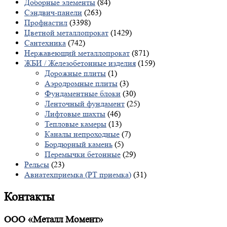
Доборные элементы
(84)
Сэндвич-панели
(263)
Профнастил
(3398)
Цветной металлопрокат
(1429)
Сантехника
(742)
Нержавеющий металлопрокат
(871)
ЖБИ / Железобетонные изделия
(159)
Дорожные плиты
(1)
Аэродромные плиты
(3)
Фундаментные блоки
(30)
Ленточный фундамент
(25)
Лифтовые шахты
(46)
Тепловые камеры
(13)
Каналы непроходные
(7)
Бордюрный камень
(5)
Перемычки бетонные
(29)
Рельсы
(23)
Авиатехприемка (РТ приемка)
(31)
Контакты
ООО «Металл Момент»