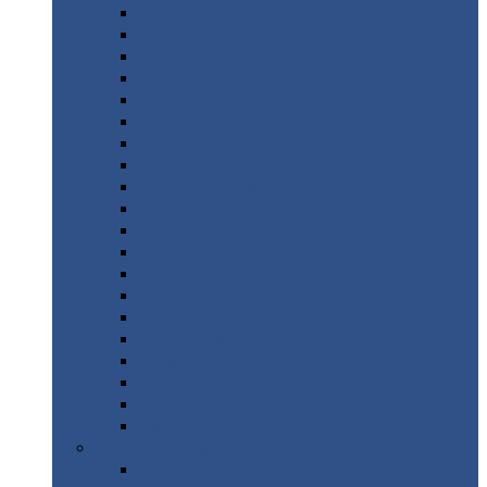
Монтеррей
Супермонтеррей
Макси
Экоррей
Монтекристо
Монтерроса
Трамонтана
Квинта
плюс
Квинта
плюс 3D
Квинта
уно
Монкатта
Классик
Классик
плюс
Ламонтерра
Ламонтерра
X
Ламонтерра
XL
Модерн
Камея
Квадро
Кредо
Доборные
элементы
Доборные
элементы с полимерным