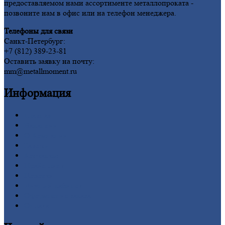
предоставляемом нами ассортименте металлопроката -
позвоните нам в офис или на телефон менеджера.
Телефоны для связи
Санкт-Петербург:
+7 (812) 389-23-81
Оставить заявку на почту:
mm@metallmoment.ru
Информация
Главная
Вакансии
О
Компании
Заводы
Контакты
Прайс-лист
Новости
Личный
кабинет
Оформление
заказа
Оплата