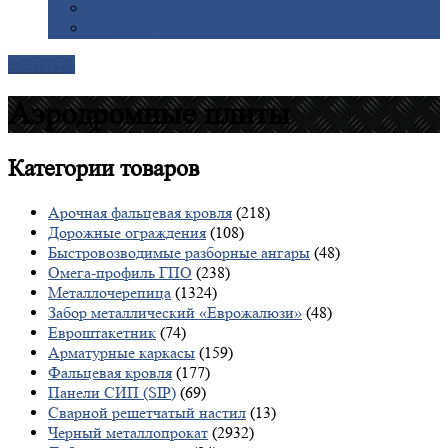
Галерея
Доставка
Контакты
Аэродромные плиты
Категории
товаров
Арочная фальцевая кровля
(218)
Дорожные ограждения
(108)
Быстровозводимые разборные ангары
(48)
Омега-профиль ГПО
(238)
Металлочерепица
(1324)
Забор металлический «Еврожалюзи»
(48)
Евроштакетник
(74)
Арматурные каркасы
(159)
Фальцевая кровля
(177)
Панели СИП (SIP)
(69)
Сварной решетчатый настил
(13)
Черный металлопрокат
(2932)