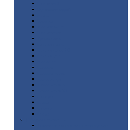
Монтеррей
Супермонтеррей
Макси
Экоррей
Монтекристо
Монтерроса
Трамонтана
Квинта
плюс
Квинта
плюс 3D
Квинта
уно
Монкатта
Классик
Классик
плюс
Ламонтерра
Ламонтерра
X
Ламонтерра
XL
Модерн
Камея
Квадро
Кредо
Доборные
элементы
Доборные
элементы с полимерным