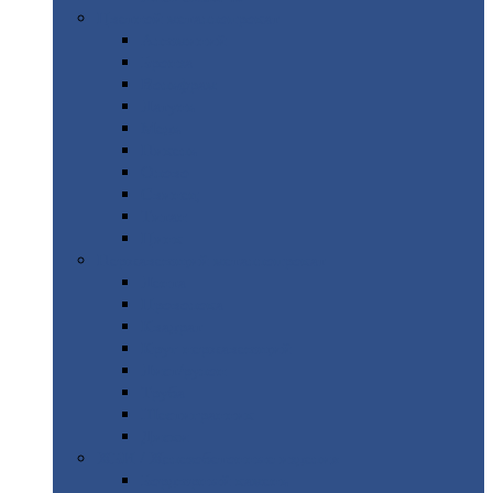
Цветной
металлопрокат
Алюминий
Бронза
Вольфрам
Латунь
Медь
Никель
Олово
Свинец
Титан
Цинк
Нержавеющий
металлопрокат
Лента
Проволока
Квадрат
Круг
нержавеющий
Лист/рулон
Труба
Шестигранник
Диски
ЖБИ
/ Железобетонные изделия
Бордюрный
камень