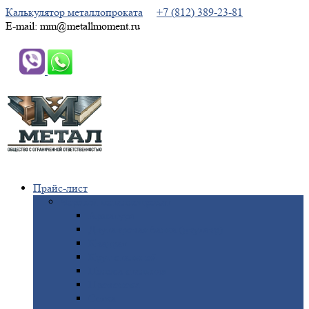
Калькулятор металлопроката
+7 (812) 389-23-81
E-mail: mm@metallmoment.ru
Прайс-лист
Черный
металлопрокат
Арматура
Двутавровая
балка (двутавр)
Квадрат
Круг
стальной
Полоса
стальная
Проволока
Сетка