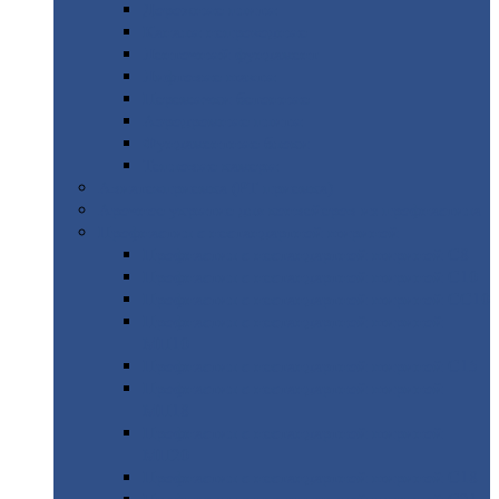
Дорожные
плиты
Каналы
непроходные
Ленточный
фундамент
Лифтовые
шахты
Перемычки
бетонные
Аэродромные
плиты
Фундаментные
блоки
Тепловые
камеры
Авиатехприемка
(РТ приемка)
Арочное
укрытие для конвейеров из профнастила
Профнастил
с нестандартной шириной
Профнастил
с нестандартной шириной С8
Профнастил
с нестандартной шириной С10
Профнастил
с нестандартной шириной СС10
Профнастил
с нестандартной шириной
МП10
Профнастил
с нестандартной шириной С15
Профнастил
с нестандартной шириной
МП18
Профнастил
с нестандартной шириной
МП20
Профнастил
с нестандартной шириной С18