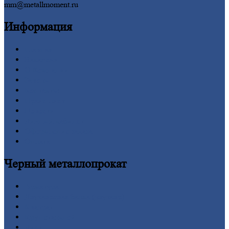
mm@metallmoment.ru
Информация
Главная
Вакансии
О
Компании
Заводы
Контакты
Прайс-лист
Новости
Личный
кабинет
Оформление
заказа
Оплата
Черный
металлопрокат
Арматура
Двутавровая
балка (двутавр)
Квадрат
Круг
стальной
Лист