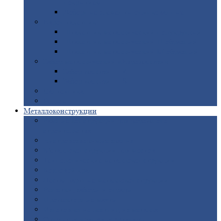
покрытием
Доборные
элементы оцинкованные
Евроштакетник
Штакетник
металлический полукруглый
Штакетник
металлический П-образный
Штакетник
металлический М-образный
Забор
металлический «Еврожалюзи»
Забор
жалюзи — Z
Забор
жалюзи — S
Сантехника
Рельсы
Металлоконструкции
Рамные
конструкции для дорожного
строительства
Быстровозводимые
здания
Металлоконструкции
для мостов
Технологические
металлоконструкции
Козловой
кран
Нестандартные
металлоконструкции
Решетки,
заборы и ограды
Прожекторные
мачты
Изготовление
лестниц из металла
Открытые
крановые эстакады