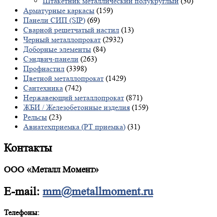
Штакетник металлический полукруглый
(30)
Арматурные каркасы
(159)
Панели СИП (SIP)
(69)
Сварной решетчатый настил
(13)
Черный металлопрокат
(2932)
Доборные элементы
(84)
Сэндвич-панели
(263)
Профнастил
(3398)
Цветной металлопрокат
(1429)
Сантехника
(742)
Нержавеющий металлопрокат
(871)
ЖБИ / Железобетонные изделия
(159)
Рельсы
(23)
Авиатехприемка (РТ приемка)
(31)
Контакты
ООО «Металл Момент»
E-mail:
mm@metallmoment.ru
Телефоны: