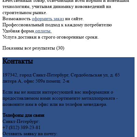
качественный товар, отвечающий всем нормам и новейшим
технологиям, учитывая динамику нововведений на
строительном рынке.
Возможность
оформить заказ
на сайте.
Профессиональный подход к каждому потребителю
Удобная форма
оплаты.
Услуга доставки в строго оговоренные сроки.
Показаны все результаты (30)
Контакты
197342, город Санкт-Петербург, Сердобольская ул, д. 65
литера А, офис 509а помещ. 2-н
Если вы не нашли интересующей вас информации о
предоставляемом нами ассортименте металлопроката -
позвоните нам в офис или на телефон менеджера.
Телефоны для связи
Санкт-Петербург:
+7 (812) 389-23-81
Оставить заявку на почту: