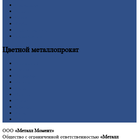
Проволока
Рельсы
Сетка
Труба
Шестигранник
Калькулятор
Цветной
металлопрокат
Алюминий
Бронза
Вольфрам
Латунь
Медь
Никель
Олово
Свинец
Титан
Цинк
ООО
«Металл Момент»
Общество с ограниченной ответственностью
«Металл