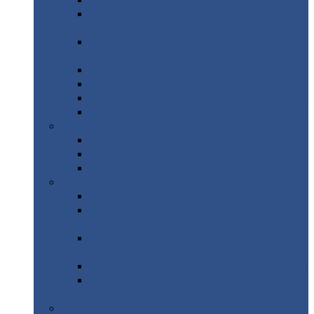
Профнастил
с нестандартной шириной С21
Профнастил
с нестандартной шириной
МП35
Профнастил
с нестандартной шириной
НС35
Профнастил
с нестандартной шириной С44
Профнастил
с нестандартной шириной Н60
Профнастил
с нестандартной шириной Н75
Профнастил
с нестандартной шириной Н114
Профнастил
Профнастил
для крыши
Профнастил
окрашенный
Профнастил
оцинкованный
Сэндвич-панели
Нестандартные
сэндвич панели
С
минераловатным утеплителем (
кровельные )
С
утеплителем из пенополистерола (
кровельные )
С
минераловатным утеплителем ( стеновые )
С
утеплителем из пенополистерола (
стеновые )
Металлочерепица