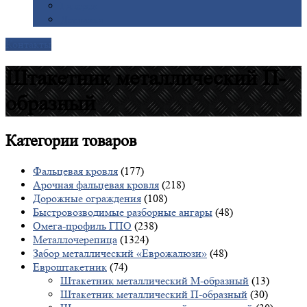
Галерея
Доставка
Контакты
Штакетник металлический П-
образный
Категории
товаров
Фальцевая кровля
(177)
Арочная фальцевая кровля
(218)
Дорожные ограждения
(108)
Быстровозводимые разборные ангары
(48)
Омега-профиль ГПО
(238)
Металлочерепица
(1324)
Забор металлический «Еврожалюзи»
(48)
Евроштакетник
(74)
Штакетник металлический М-образный
(13)
Штакетник металлический П-образный
(30)