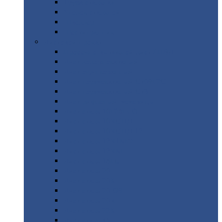
Труба
стальная
Уголок
стальной
Швеллер
Шестигранник
Листовой
прокат
Просечно-вытяжной
лист / ПВЛ
Лист
холоднокатаный
Лист
оцинкованный
Лист
горячекатаный Ст09Г2С
Лист
горячекатаный Ст3
Лист
рифленый: чечевицы
Лист
сталь 10Г2ФБЮ
Лист
сталь 10ХСНД
Лист
сталь 10ХСНД-12
Лист
сталь 12Х1МФ
Лист
сталь 12ХМ
Лист
сталь 16ГС
Лист
сталь 20
Лист
сталь 20К
Лист
сталь 20ЮЧ
Лист
сталь 20Х
Лист
сталь 22К
Лист
сталь 45