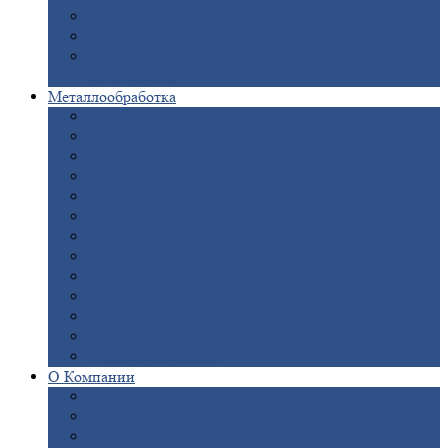
Опоры
ЛЭП
Дымовые
трубы
Закладные
детали для железобетонных
конструкций
Металлообработка
Анодировка
Горячее
цинкование
Лазерная
резка
Правка
плоского металлопроката
Продольно-поперечная
резка рулонов
Порошковая
покраска
Размотка
арматуры
Рубка
металла гильотиной
Резка
газом и плазмой
Сварочно-сборочные
работы
Токарная
обработка
Фрезерование
металла
Шлифовка
металла
О
Компании
Сертификаты
Новости
Вакансии