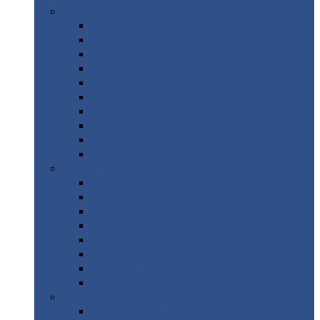
Цветной
металлопрокат
Алюминий
Бронза
Вольфрам
Латунь
Медь
Никель
Олово
Свинец
Титан
Цинк
Нержавеющий
металлопрокат
Лента
Проволока
Квадрат
Круг
нержавеющий
Лист/рулон
Труба
Шестигранник
Диски
ЖБИ
/ Железобетонные изделия
Бордюрный
камень