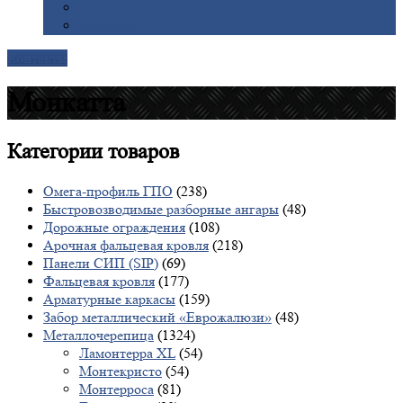
Галерея
Доставка
Контакты
Монкатта
Категории
товаров
Омега-профиль ГПО
(238)
Быстровозводимые разборные ангары
(48)
Дорожные ограждения
(108)
Арочная фальцевая кровля
(218)
Панели СИП (SIP)
(69)
Фальцевая кровля
(177)
Арматурные каркасы
(159)
Забор металлический «Еврожалюзи»
(48)
Металлочерепица
(1324)
Ламонтерра XL
(54)
Монтекристо
(54)
Монтерроса
(81)