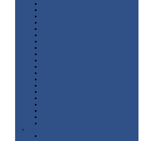
Монтеррей
Супермонтеррей
Макси
Экоррей
Монтекристо
Монтерроса
Трамонтана
Квинта
плюс
Квинта
плюс 3D
Квинта
уно
Монкатта
Классик
Классик
плюс
Ламонтерра
Ламонтерра
X
Ламонтерра
XL
Модерн
Камея
Квадро
Кредо
Доборные
элементы
Доборные
элементы с полимерным