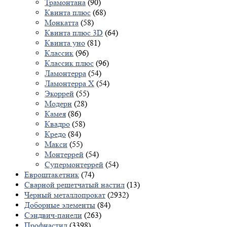
Трамонтана
(90)
Квинта плюс
(68)
Монкатта
(58)
Квинта плюс 3D
(64)
Квинта уно
(81)
Классик
(96)
Классик плюс
(96)
Ламонтерра
(54)
Ламонтерра X
(54)
Экоррей
(55)
Модерн
(28)
Камея
(86)
Квадро
(58)
Кредо
(84)
Макси
(55)
Монтеррей
(54)
Супермонтеррей
(54)
Евроштакетник
(74)
Сварной решетчатый настил
(13)
Черный металлопрокат
(2932)
Доборные элементы
(84)
Сэндвич-панели
(263)
Профнастил
(3398)