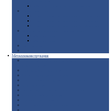
покрытием
Доборные
элементы оцинкованные
Евроштакетник
Штакетник
металлический полукруглый
Штакетник
металлический П-образный
Штакетник
металлический М-образный
Забор
металлический «Еврожалюзи»
Забор
жалюзи — Z
Забор
жалюзи — S
Сантехника
Рельсы
Металлоконструкции
Рамные
конструкции для дорожного
строительства
Быстровозводимые
здания
Металлоконструкции
для мостов
Технологические
металлоконструкции
Козловой
кран
Нестандартные
металлоконструкции
Решетки,
заборы и ограды
Прожекторные
мачты
Изготовление
лестниц из металла
Открытые
крановые эстакады