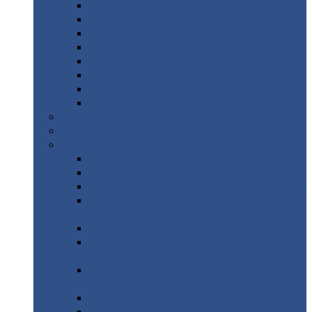
Дорожные
плиты
Каналы
непроходные
Ленточный
фундамент
Лифтовые
шахты
Перемычки
бетонные
Аэродромные
плиты
Фундаментные
блоки
Тепловые
камеры
Авиатехприемка
(РТ приемка)
Арочное
укрытие для конвейеров из профнастила
Профнастил
с нестандартной шириной
Профнастил
с нестандартной шириной С8
Профнастил
с нестандартной шириной С10
Профнастил
с нестандартной шириной СС10
Профнастил
с нестандартной шириной
МП10
Профнастил
с нестандартной шириной С15
Профнастил
с нестандартной шириной
МП18
Профнастил
с нестандартной шириной
МП20
Профнастил
с нестандартной шириной С18