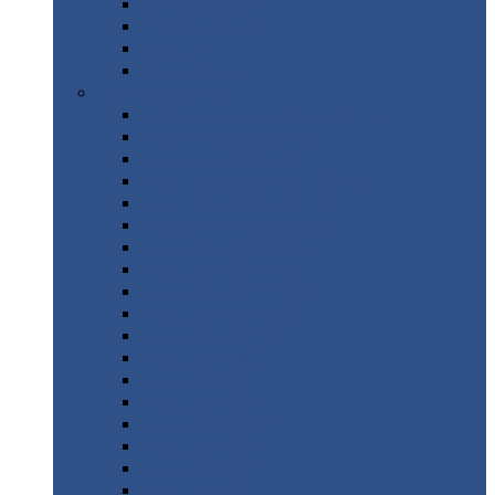
Труба
стальная
Уголок
стальной
Швеллер
Шестигранник
Листовой
прокат
Просечно-вытяжной
лист / ПВЛ
Лист
холоднокатаный
Лист
оцинкованный
Лист
горячекатаный Ст09Г2С
Лист
горячекатаный Ст3
Лист
рифленый: чечевицы
Лист
сталь 10Г2ФБЮ
Лист
сталь 10ХСНД
Лист
сталь 10ХСНД-12
Лист
сталь 12Х1МФ
Лист
сталь 12ХМ
Лист
сталь 16ГС
Лист
сталь 20
Лист
сталь 20К
Лист
сталь 20ЮЧ
Лист
сталь 20Х
Лист
сталь 22К
Лист
сталь 45