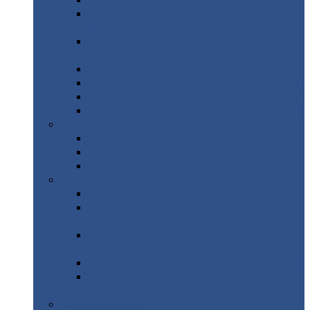
Профнастил
с нестандартной шириной С21
Профнастил
с нестандартной шириной
МП35
Профнастил
с нестандартной шириной
НС35
Профнастил
с нестандартной шириной С44
Профнастил
с нестандартной шириной Н60
Профнастил
с нестандартной шириной Н75
Профнастил
с нестандартной шириной Н114
Профнастил
Профнастил
для крыши
Профнастил
окрашенный
Профнастил
оцинкованный
Сэндвич-панели
Нестандартные
сэндвич панели
С
минераловатным утеплителем (
кровельные )
С
утеплителем из пенополистерола (
кровельные )
С
минераловатным утеплителем ( стеновые )
С
утеплителем из пенополистерола (
стеновые )
Металлочерепица