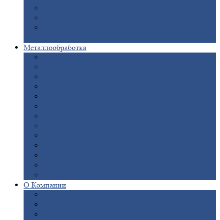
Опоры
ЛЭП
Дымовые
трубы
Закладные
детали для железобетонных
конструкций
Металлообработка
Анодировка
Горячее
цинкование
Лазерная
резка
Правка
плоского металлопроката
Продольно-поперечная
резка рулонов
Порошковая
покраска
Размотка
арматуры
Рубка
металла гильотиной
Резка
газом и плазмой
Сварочно-сборочные
работы
Токарная
обработка
Фрезерование
металла
Шлифовка
металла
О
Компании
Сертификаты
Новости
Вакансии