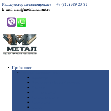
Калькулятор металлопроката
+7 (812) 389-23-81
E-mail: mm@metallmoment.ru
Прайс-лист
Черный
металлопрокат
Арматура
Двутавровая
балка (двутавр)
Квадрат
Круг
стальной
Полоса
стальная
Проволока
Сетка