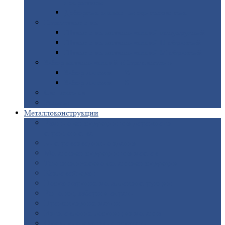
покрытием
Доборные
элементы оцинкованные
Евроштакетник
Штакетник
металлический полукруглый
Штакетник
металлический П-образный
Штакетник
металлический М-образный
Забор
металлический «Еврожалюзи»
Забор
жалюзи — Z
Забор
жалюзи — S
Сантехника
Рельсы
Металлоконструкции
Рамные
конструкции для дорожного
строительства
Быстровозводимые
здания
Металлоконструкции
для мостов
Технологические
металлоконструкции
Козловой
кран
Нестандартные
металлоконструкции
Решетки,
заборы и ограды
Прожекторные
мачты
Изготовление
лестниц из металла
Открытые
крановые эстакады