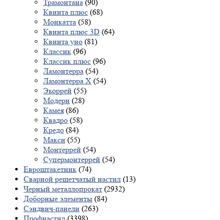
Трамонтана
(90)
Квинта плюс
(68)
Монкатта
(58)
Квинта плюс 3D
(64)
Квинта уно
(81)
Классик
(96)
Классик плюс
(96)
Ламонтерра
(54)
Ламонтерра X
(54)
Экоррей
(55)
Модерн
(28)
Камея
(86)
Квадро
(58)
Кредо
(84)
Макси
(55)
Монтеррей
(54)
Супермонтеррей
(54)
Евроштакетник
(74)
Сварной решетчатый настил
(13)
Черный металлопрокат
(2932)
Доборные элементы
(84)
Сэндвич-панели
(263)
Профнастил
(3398)