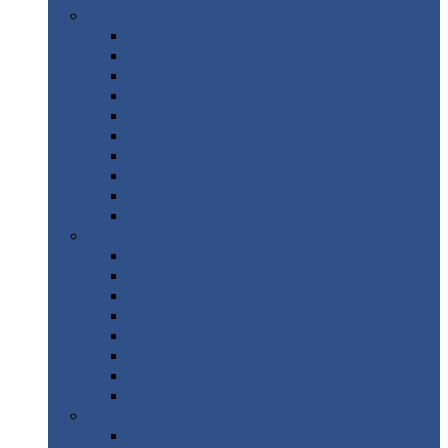
Цветной
металлопрокат
Алюминий
Бронза
Вольфрам
Латунь
Медь
Никель
Олово
Свинец
Титан
Цинк
Нержавеющий
металлопрокат
Лента
Проволока
Квадрат
Круг
нержавеющий
Лист/рулон
Труба
Шестигранник
Диски
ЖБИ
/ Железобетонные изделия
Бордюрный
камень