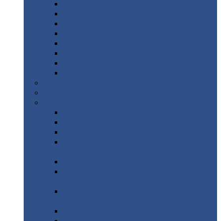
Дорожные
плиты
Каналы
непроходные
Ленточный
фундамент
Лифтовые
шахты
Перемычки
бетонные
Аэродромные
плиты
Фундаментные
блоки
Тепловые
камеры
Авиатехприемка
(РТ приемка)
Арочное
укрытие для конвейеров из профнастила
Профнастил
с нестандартной шириной
Профнастил
с нестандартной шириной С8
Профнастил
с нестандартной шириной С10
Профнастил
с нестандартной шириной СС10
Профнастил
с нестандартной шириной
МП10
Профнастил
с нестандартной шириной С15
Профнастил
с нестандартной шириной
МП18
Профнастил
с нестандартной шириной
МП20
Профнастил
с нестандартной шириной С18