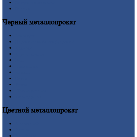
Оформление
заказа
Оплата
Черный
металлопрокат
Арматура
Двутавровая
балка (двутавр)
Квадрат
Круг
стальной
Лист
Проволока
Рельсы
Сетка
Труба
Шестигранник
Калькулятор
Цветной
металлопрокат
Алюминий
Бронза
Вольфрам