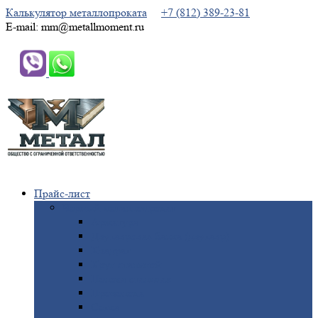
Калькулятор металлопроката
+7 (812) 389-23-81
E-mail: mm@metallmoment.ru
Прайс-лист
Черный
металлопрокат
Арматура
Двутавровая
балка (двутавр)
Квадрат
Круг
стальной
Полоса
стальная
Проволока
Сетка