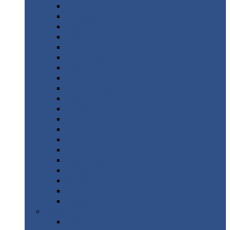
Монтеррей
Супермонтеррей
Макси
Экоррей
Монтекристо
Монтерроса
Трамонтана
Квинта
плюс
Квинта
плюс 3D
Квинта
уно
Монкатта
Классик
Классик
плюс
Ламонтерра
Ламонтерра
X
Ламонтерра
XL
Модерн
Камея
Квадро
Кредо
Доборные
элементы
Доборные
элементы с полимерным