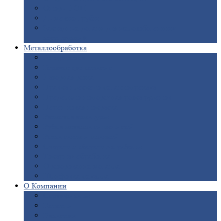
Опоры
ЛЭП
Дымовые
трубы
Закладные
детали для железобетонных
конструкций
Металлообработка
Анодировка
Горячее
цинкование
Лазерная
резка
Правка
плоского металлопроката
Продольно-поперечная
резка рулонов
Порошковая
покраска
Размотка
арматуры
Рубка
металла гильотиной
Резка
газом и плазмой
Сварочно-сборочные
работы
Токарная
обработка
Фрезерование
металла
Шлифовка
металла
О
Компании
Сертификаты
Новости
Вакансии