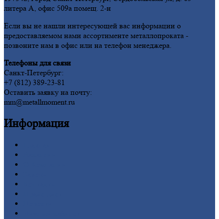
литера А, офис 509а помещ. 2-н
Если вы не нашли интересующей вас информации о
предоставляемом нами ассортименте металлопроката -
позвоните нам в офис или на телефон менеджера.
Телефоны для связи
Санкт-Петербург:
+7 (812) 389-23-81
Оставить заявку на почту:
mm@metallmoment.ru
Информация
Главная
Вакансии
О
Компании
Заводы
Контакты
Прайс-лист
Новости
Личный
кабинет