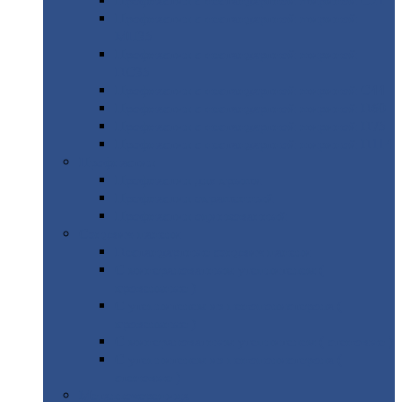
Профнастил
с нестандартной шириной С21
Профнастил
с нестандартной шириной
МП35
Профнастил
с нестандартной шириной
НС35
Профнастил
с нестандартной шириной С44
Профнастил
с нестандартной шириной Н60
Профнастил
с нестандартной шириной Н75
Профнастил
с нестандартной шириной Н114
Профнастил
Профнастил
для крыши
Профнастил
окрашенный
Профнастил
оцинкованный
Сэндвич-панели
Нестандартные
сэндвич панели
С
минераловатным утеплителем (
кровельные )
С
утеплителем из пенополистерола (
кровельные )
С
минераловатным утеплителем ( стеновые )
С
утеплителем из пенополистерола (
стеновые )
Металлочерепица