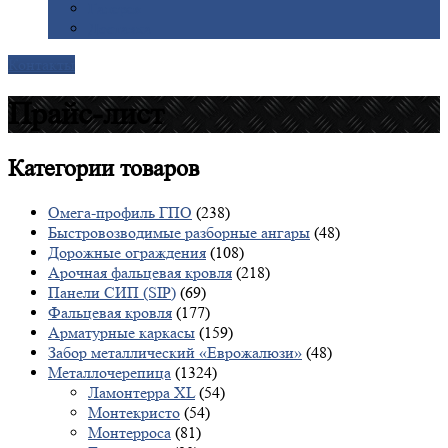
Галерея
Доставка
Контакты
Прайс-лист
Категории
товаров
Омега-профиль ГПО
(238)
Быстровозводимые разборные ангары
(48)
Дорожные ограждения
(108)
Арочная фальцевая кровля
(218)
Панели СИП (SIP)
(69)
Фальцевая кровля
(177)
Арматурные каркасы
(159)
Забор металлический «Еврожалюзи»
(48)
Металлочерепица
(1324)
Ламонтерра XL
(54)
Монтекристо
(54)
Монтерроса
(81)