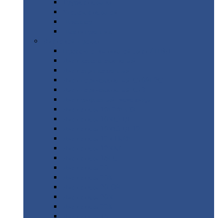
Труба
стальная
Уголок
стальной
Швеллер
Шестигранник
Листовой
прокат
Просечно-вытяжной
лист / ПВЛ
Лист
холоднокатаный
Лист
оцинкованный
Лист
горячекатаный Ст09Г2С
Лист
горячекатаный Ст3
Лист
рифленый: чечевицы
Лист
сталь 10Г2ФБЮ
Лист
сталь 10ХСНД
Лист
сталь 10ХСНД-12
Лист
сталь 12Х1МФ
Лист
сталь 12ХМ
Лист
сталь 16ГС
Лист
сталь 20
Лист
сталь 20К
Лист
сталь 20ЮЧ
Лист
сталь 20Х
Лист
сталь 22К
Лист
сталь 45