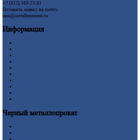
+7 (812) 389-23-81
Оставить заявку на почту:
mm@metallmoment.ru
Информация
Главная
Вакансии
О
Компании
Заводы
Контакты
Прайс-лист
Новости
Личный
кабинет
Оформление
заказа
Оплата
Черный
металлопрокат
Арматура
Двутавровая
балка (двутавр)
Квадрат