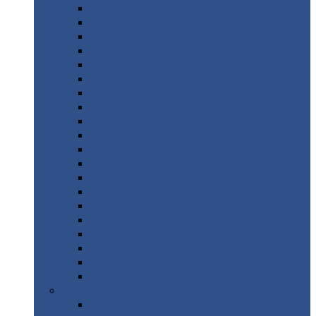
Монтеррей
Супермонтеррей
Макси
Экоррей
Монтекристо
Монтерроса
Трамонтана
Квинта
плюс
Квинта
плюс 3D
Квинта
уно
Монкатта
Классик
Классик
плюс
Ламонтерра
Ламонтерра
X
Ламонтерра
XL
Модерн
Камея
Квадро
Кредо
Доборные
элементы
Доборные
элементы с полимерным