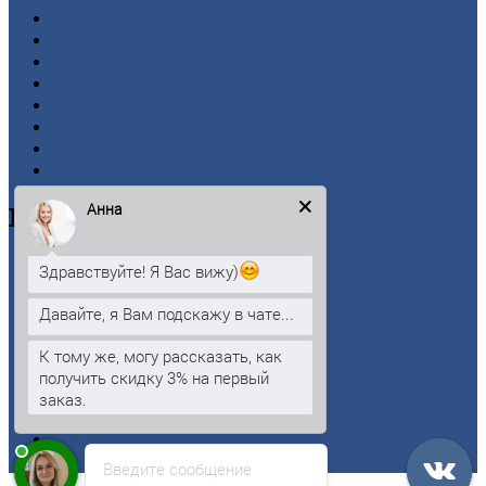
Круг
стальной
Лист
Проволока
Рельсы
Сетка
Труба
Шестигранник
Калькулятор
Анна
Цветной
металлопрокат
Алюминий
Здравствуйте! Я Вас вижу)
Бронза
Вольфрам
Давайте, я Вам подскажу в чате...
Латунь
Медь
К тому же, могу рассказать, как
Никель
получить скидку 3% на первый
Олово
заказ.
Свинец
Титан
Цинк
Введите сообщение