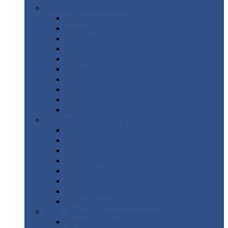
Цветной
металлопрокат
Алюминий
Бронза
Вольфрам
Латунь
Медь
Никель
Олово
Свинец
Титан
Цинк
Нержавеющий
металлопрокат
Лента
Проволока
Квадрат
Круг
нержавеющий
Лист/рулон
Труба
Шестигранник
Диски
ЖБИ
/ Железобетонные изделия
Бордюрный
камень