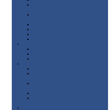
Профнастил
с нестандартной шириной С21
Профнастил
с нестандартной шириной
МП35
Профнастил
с нестандартной шириной
НС35
Профнастил
с нестандартной шириной С44
Профнастил
с нестандартной шириной Н60
Профнастил
с нестандартной шириной Н75
Профнастил
с нестандартной шириной Н114
Профнастил
Профнастил
для крыши
Профнастил
окрашенный
Профнастил
оцинкованный
Сэндвич-панели
Нестандартные
сэндвич панели
С
минераловатным утеплителем (
кровельные )
С
утеплителем из пенополистерола (
кровельные )
С
минераловатным утеплителем ( стеновые )
С
утеплителем из пенополистерола (
стеновые )
Металлочерепица