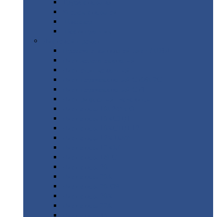
Труба
стальная
Уголок
стальной
Швеллер
Шестигранник
Листовой
прокат
Просечно-вытяжной
лист / ПВЛ
Лист
холоднокатаный
Лист
оцинкованный
Лист
горячекатаный Ст09Г2С
Лист
горячекатаный Ст3
Лист
рифленый: чечевицы
Лист
сталь 10Г2ФБЮ
Лист
сталь 10ХСНД
Лист
сталь 10ХСНД-12
Лист
сталь 12Х1МФ
Лист
сталь 12ХМ
Лист
сталь 16ГС
Лист
сталь 20
Лист
сталь 20К
Лист
сталь 20ЮЧ
Лист
сталь 20Х
Лист
сталь 22К
Лист
сталь 45