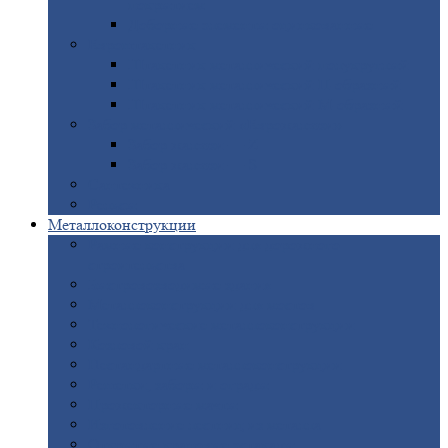
покрытием
Доборные
элементы оцинкованные
Евроштакетник
Штакетник
металлический полукруглый
Штакетник
металлический П-образный
Штакетник
металлический М-образный
Забор
металлический «Еврожалюзи»
Забор
жалюзи — Z
Забор
жалюзи — S
Сантехника
Рельсы
Металлоконструкции
Рамные
конструкции для дорожного
строительства
Быстровозводимые
здания
Металлоконструкции
для мостов
Технологические
металлоконструкции
Козловой
кран
Нестандартные
металлоконструкции
Решетки,
заборы и ограды
Прожекторные
мачты
Изготовление
лестниц из металла
Открытые
крановые эстакады