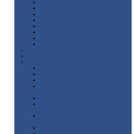
Дорожные
плиты
Каналы
непроходные
Ленточный
фундамент
Лифтовые
шахты
Перемычки
бетонные
Аэродромные
плиты
Фундаментные
блоки
Тепловые
камеры
Авиатехприемка
(РТ приемка)
Арочное
укрытие для конвейеров из профнастила
Профнастил
с нестандартной шириной
Профнастил
с нестандартной шириной С8
Профнастил
с нестандартной шириной С10
Профнастил
с нестандартной шириной СС10
Профнастил
с нестандартной шириной
МП10
Профнастил
с нестандартной шириной С15
Профнастил
с нестандартной шириной
МП18
Профнастил
с нестандартной шириной
МП20
Профнастил
с нестандартной шириной С18