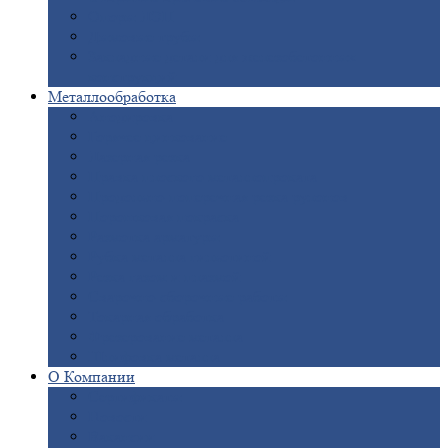
Опоры
ЛЭП
Дымовые
трубы
Закладные
детали для железобетонных
конструкций
Металлообработка
Анодировка
Горячее
цинкование
Лазерная
резка
Правка
плоского металлопроката
Продольно-поперечная
резка рулонов
Порошковая
покраска
Размотка
арматуры
Рубка
металла гильотиной
Резка
газом и плазмой
Сварочно-сборочные
работы
Токарная
обработка
Фрезерование
металла
Шлифовка
металла
О
Компании
Сертификаты
Новости
Вакансии