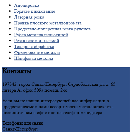
Анодировка
Горячее
цинкование
Лазерная
резка
Правка
плоского металлопроката
Продольно-поперечная
резка рулонов
Рубка
металла гильотиной
Резка
газом и плазмой
Токарная
обработка
Фрезерование
металла
Шлифовка
металла
Контакты
197342, город Санкт-Петербург, Сердобольская ул, д. 65
литера А, офис 509а помещ. 2-н
Если вы не нашли интересующей вас информации о
предоставляемом нами ассортименте металлопроката -
позвоните нам в офис или на телефон менеджера.
Телефоны для связи
Санкт-Петербург: