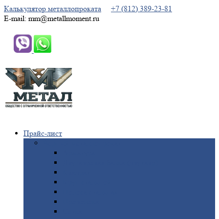
Калькулятор металлопроката
+7 (812) 389-23-81
E-mail: mm@metallmoment.ru
Прайс-лист
Черный
металлопрокат
Арматура
Двутавровая
балка (двутавр)
Квадрат
Круг
стальной
Полоса
стальная
Проволока
Сетка