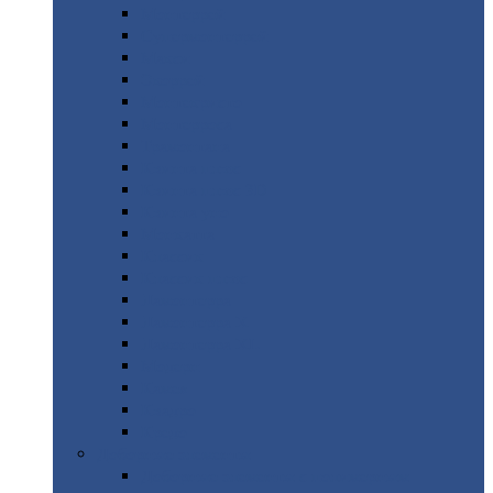
Монтеррей
Супермонтеррей
Макси
Экоррей
Монтекристо
Монтерроса
Трамонтана
Квинта
плюс
Квинта
плюс 3D
Квинта
уно
Монкатта
Классик
Классик
плюс
Ламонтерра
Ламонтерра
X
Ламонтерра
XL
Модерн
Камея
Квадро
Кредо
Доборные
элементы
Доборные
элементы с полимерным