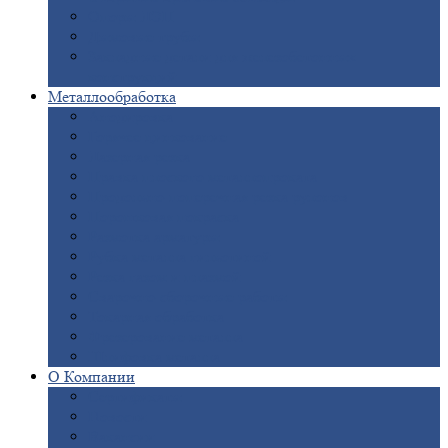
Опоры
ЛЭП
Дымовые
трубы
Закладные
детали для железобетонных
конструкций
Металлообработка
Анодировка
Горячее
цинкование
Лазерная
резка
Правка
плоского металлопроката
Продольно-поперечная
резка рулонов
Порошковая
покраска
Размотка
арматуры
Рубка
металла гильотиной
Резка
газом и плазмой
Сварочно-сборочные
работы
Токарная
обработка
Фрезерование
металла
Шлифовка
металла
О
Компании
Сертификаты
Новости
Вакансии