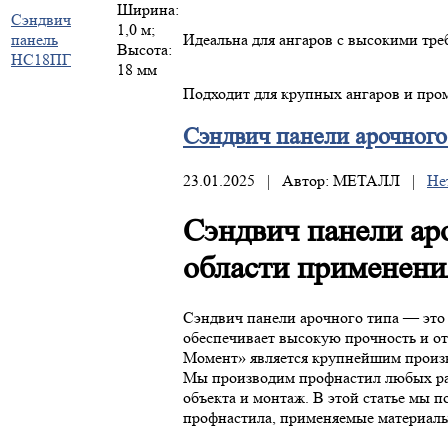
Ширина:
Сэндвич
1,0 м;
панель
Идеальна для ангаров с высокими тре
Высота:
НС18ПГ
18 мм
Подходит для крупных ангаров и пр
Сэндвич
панели арочного
23.01.2025 | Автор: МЕТАЛЛ |
Не
Сэндвич панели ар
области применени
Сэндвич панели арочного типа — это 
обеспечивает высокую прочность и о
Момент» является крупнейшим произв
Мы производим профнастил любых разм
объекта и монтаж. В этой статье мы 
профнастила, применяемые материалы