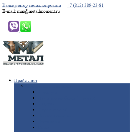
Калькулятор металлопроката
+7 (812) 389-23-81
E-mail: mm@metallmoment.ru
Прайс-лист
Черный
металлопрокат
Арматура
Двутавровая
балка (двутавр)
Квадрат
Круг
стальной
Полоса
стальная
Проволока
Сетка