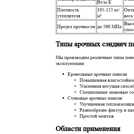
Вт/м·К
Плотность
105-125 кг/
Опти
утеплителя
м³
веса
Высо
Предел прочности
до 500 МПа
спос
Типы арочных сэндвич п
Мы производим различные типы пане
эксплуатации:
Кровельные арочные панели
Повышенная влагостойко
Усиленная несущая спосо
Специальные замковые с
Стеновые арочные панели
Улучшенная теплоизоляц
Разнообразие фактур и цв
Простой монтаж
Области применения