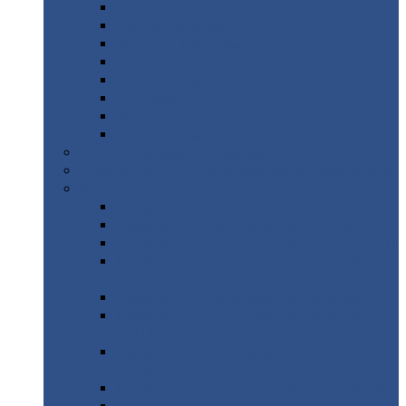
Дорожные
плиты
Каналы
непроходные
Ленточный
фундамент
Лифтовые
шахты
Перемычки
бетонные
Аэродромные
плиты
Фундаментные
блоки
Тепловые
камеры
Авиатехприемка
(РТ приемка)
Арочное
укрытие для конвейеров из профнастила
Профнастил
с нестандартной шириной
Профнастил
с нестандартной шириной С8
Профнастил
с нестандартной шириной С10
Профнастил
с нестандартной шириной СС10
Профнастил
с нестандартной шириной
МП10
Профнастил
с нестандартной шириной С15
Профнастил
с нестандартной шириной
МП18
Профнастил
с нестандартной шириной
МП20
Профнастил
с нестандартной шириной С18