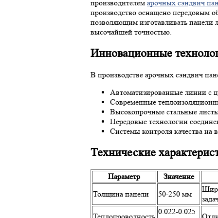
производителем
арочных сэндвич па
производство оснащено передовым о
позволяющим изготавливать панели 
высочайшей точностью.
Инновационные технолог
В производстве арочных сэндвич пан
Автоматизированные линии с 
Современные теплоизоляционн
Высокопрочные стальные лист
Передовые технологии соедине
Системы контроля качества на в
Технические характерис
Параметр
Значение
Широ
Толщина панели
50-250 мм
зада
0.022-0.025
Теплопроводность
Отли