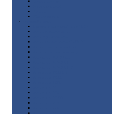
Труба
стальная
Уголок
стальной
Швеллер
Шестигранник
Листовой
прокат
Просечно-вытяжной
лист / ПВЛ
Лист
холоднокатаный
Лист
оцинкованный
Лист
горячекатаный Ст09Г2С
Лист
горячекатаный Ст3
Лист
рифленый: чечевицы
Лист
сталь 10Г2ФБЮ
Лист
сталь 10ХСНД
Лист
сталь 10ХСНД-12
Лист
сталь 12Х1МФ
Лист
сталь 12ХМ
Лист
сталь 16ГС
Лист
сталь 20
Лист
сталь 20К
Лист
сталь 20ЮЧ
Лист
сталь 20Х
Лист
сталь 22К
Лист
сталь 45