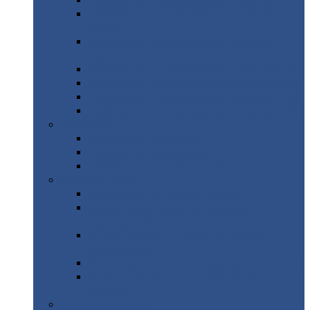
Профнастил
с нестандартной шириной С21
Профнастил
с нестандартной шириной
МП35
Профнастил
с нестандартной шириной
НС35
Профнастил
с нестандартной шириной С44
Профнастил
с нестандартной шириной Н60
Профнастил
с нестандартной шириной Н75
Профнастил
с нестандартной шириной Н114
Профнастил
Профнастил
для крыши
Профнастил
окрашенный
Профнастил
оцинкованный
Сэндвич-панели
Нестандартные
сэндвич панели
С
минераловатным утеплителем (
кровельные )
С
утеплителем из пенополистерола (
кровельные )
С
минераловатным утеплителем ( стеновые )
С
утеплителем из пенополистерола (
стеновые )
Металлочерепица