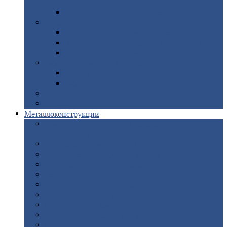
покрытием
Доборные
элементы оцинкованные
Евроштакетник
Штакетник
металлический полукруглый
Штакетник
металлический П-образный
Штакетник
металлический М-образный
Забор
металлический «Еврожалюзи»
Забор
жалюзи — Z
Забор
жалюзи — S
Сантехника
Рельсы
Металлоконструкции
Рамные
конструкции для дорожного
строительства
Быстровозводимые
здания
Металлоконструкции
для мостов
Технологические
металлоконструкции
Козловой
кран
Нестандартные
металлоконструкции
Решетки,
заборы и ограды
Прожекторные
мачты
Изготовление
лестниц из металла
Открытые
крановые эстакады