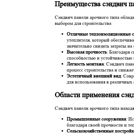
Преимущества сэндвич па
Сэндвич панели арочного типа облад
выбором для строительства:
Отличные теплоизоляционные с
утеплителя, который обеспечив
значительно снизить затраты на
Высокая прочность
: Благодаря 
способностью и устойчивостью
Легкость монтажа
: Сэндвич пан
процесс строительства и снижае
Эстетичный внешний вид
: Сов
для использования в различных
Области применения сэнд
Сэндвич панели арочного типа находя
Промышленные сооружения
: И
благодаря своей прочности и т
Сельскохозяйственные построй