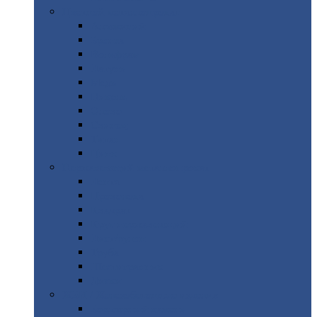
Цветной
металлопрокат
Алюминий
Бронза
Вольфрам
Латунь
Медь
Никель
Олово
Свинец
Титан
Цинк
Нержавеющий
металлопрокат
Лента
Проволока
Квадрат
Круг
нержавеющий
Лист/рулон
Труба
Шестигранник
Диски
ЖБИ
/ Железобетонные изделия
Бордюрный
камень