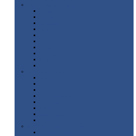
Цветной
металлопрокат
Алюминий
Бронза
Вольфрам
Латунь
Медь
Никель
Олово
Свинец
Титан
Цинк
Нержавеющий
металлопрокат
Лента
Проволока
Квадрат
Круг
нержавеющий
Лист/рулон
Труба
Шестигранник
Диски
ЖБИ
/ Железобетонные изделия
Бордюрный
камень