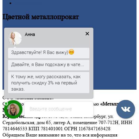
Калькулятор
Цветной
металлопрокат
Алюминий
Анна
Бронза
Вольфрам
Латунь
Здравствуйте! Я Вас вижу)
Медь
Никель
Давайте, я Вам подскажу в чате...
Олово
Свинец
К тому же, могу рассказать, как
Титан
получить скидку 3% на первый
Цинк
заказ.
ООО
«Металл Момент»
Общество с ограниченной ответственностью
«Металл
Введите сообщение
Момент»
Юридический адрес:
197342, г. Санкт-Петербург, ул.
Сердобольская, дом 65, литер А, помещение 707-712Н, ИНН
7814646533 КПП 781401001 ОГРН 1167847163428
Обращаем Ваше внимание на то, что вся информация