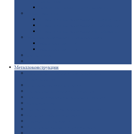
покрытием
Доборные
элементы оцинкованные
Евроштакетник
Штакетник
металлический полукруглый
Штакетник
металлический П-образный
Штакетник
металлический М-образный
Забор
металлический «Еврожалюзи»
Забор
жалюзи — Z
Забор
жалюзи — S
Сантехника
Рельсы
Металлоконструкции
Рамные
конструкции для дорожного
строительства
Быстровозводимые
здания
Металлоконструкции
для мостов
Технологические
металлоконструкции
Козловой
кран
Нестандартные
металлоконструкции
Решетки,
заборы и ограды
Прожекторные
мачты
Изготовление
лестниц из металла
Открытые
крановые эстакады