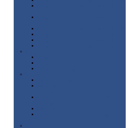
Профнастил
с нестандартной шириной С21
Профнастил
с нестандартной шириной
МП35
Профнастил
с нестандартной шириной
НС35
Профнастил
с нестандартной шириной С44
Профнастил
с нестандартной шириной Н60
Профнастил
с нестандартной шириной Н75
Профнастил
с нестандартной шириной Н114
Профнастил
Профнастил
для крыши
Профнастил
окрашенный
Профнастил
оцинкованный
Сэндвич-панели
Нестандартные
сэндвич панели
С
минераловатным утеплителем (
кровельные )
С
утеплителем из пенополистерола (
кровельные )
С
минераловатным утеплителем ( стеновые )
С
утеплителем из пенополистерола (
стеновые )
Металлочерепица