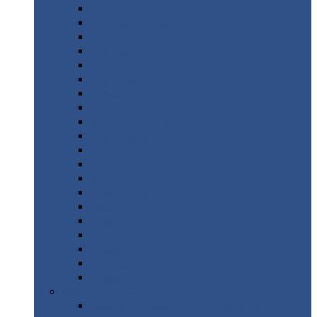
Монтеррей
Супермонтеррей
Макси
Экоррей
Монтекристо
Монтерроса
Трамонтана
Квинта
плюс
Квинта
плюс 3D
Квинта
уно
Монкатта
Классик
Классик
плюс
Ламонтерра
Ламонтерра
X
Ламонтерра
XL
Модерн
Камея
Квадро
Кредо
Доборные
элементы
Доборные
элементы с полимерным