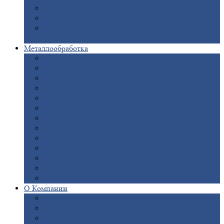
Опоры
ЛЭП
Дымовые
трубы
Закладные
детали для железобетонных
конструкций
Металлообработка
Анодировка
Горячее
цинкование
Лазерная
резка
Правка
плоского металлопроката
Продольно-поперечная
резка рулонов
Порошковая
покраска
Размотка
арматуры
Рубка
металла гильотиной
Резка
газом и плазмой
Сварочно-сборочные
работы
Токарная
обработка
Фрезерование
металла
Шлифовка
металла
О
Компании
Сертификаты
Новости
Вакансии