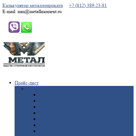
Калькулятор металлопроката
+7 (812) 389-23-81
E-mail: mm@metallmoment.ru
Прайс-лист
Черный
металлопрокат
Арматура
Двутавровая
балка (двутавр)
Квадрат
Круг
стальной
Полоса
стальная
Проволока
Сетка