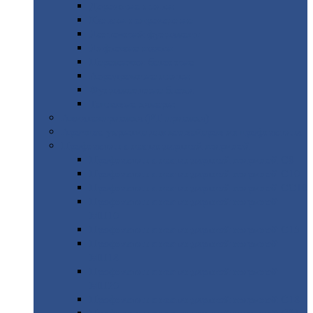
Дорожные
плиты
Каналы
непроходные
Ленточный
фундамент
Лифтовые
шахты
Перемычки
бетонные
Аэродромные
плиты
Фундаментные
блоки
Тепловые
камеры
Авиатехприемка
(РТ приемка)
Арочное
укрытие для конвейеров из профнастила
Профнастил
с нестандартной шириной
Профнастил
с нестандартной шириной С8
Профнастил
с нестандартной шириной С10
Профнастил
с нестандартной шириной СС10
Профнастил
с нестандартной шириной
МП10
Профнастил
с нестандартной шириной С15
Профнастил
с нестандартной шириной
МП18
Профнастил
с нестандартной шириной
МП20
Профнастил
с нестандартной шириной С18