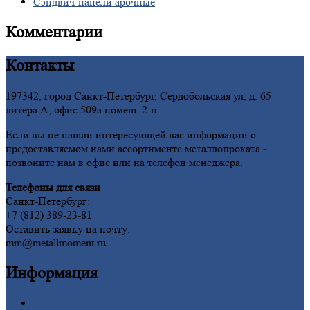
Сэндвич-панели
арочные
Комментарии
Контакты
197342, город Санкт-Петербург, Сердобольская ул, д. 65
литера А, офис 509а помещ. 2-н
Если вы не нашли интересующей вас информации о
предоставляемом нами ассортименте металлопроката -
позвоните нам в офис или на телефон менеджера.
Телефоны для связи
Санкт-Петербург:
+7 (812) 389-23-81
Оставить заявку на почту:
mm@metallmoment.ru
Информация
Главная