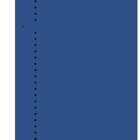
Труба
стальная
Уголок
стальной
Швеллер
Шестигранник
Листовой
прокат
Просечно-вытяжной
лист / ПВЛ
Лист
холоднокатаный
Лист
оцинкованный
Лист
горячекатаный Ст09Г2С
Лист
горячекатаный Ст3
Лист
рифленый: чечевицы
Лист
сталь 10Г2ФБЮ
Лист
сталь 10ХСНД
Лист
сталь 10ХСНД-12
Лист
сталь 12Х1МФ
Лист
сталь 12ХМ
Лист
сталь 16ГС
Лист
сталь 20
Лист
сталь 20К
Лист
сталь 20ЮЧ
Лист
сталь 20Х
Лист
сталь 22К
Лист
сталь 45