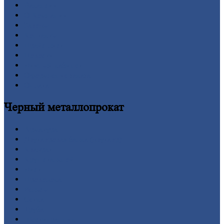
Вакансии
О
Компании
Заводы
Контакты
Прайс-лист
Новости
Личный
кабинет
Оформление
заказа
Оплата
Черный
металлопрокат
Арматура
Двутавровая
балка (двутавр)
Квадрат
Круг
стальной
Лист
Проволока
Рельсы
Сетка
Труба
Шестигранник