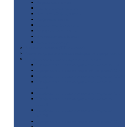
Дорожные
плиты
Каналы
непроходные
Ленточный
фундамент
Лифтовые
шахты
Перемычки
бетонные
Аэродромные
плиты
Фундаментные
блоки
Тепловые
камеры
Авиатехприемка
(РТ приемка)
Арочное
укрытие для конвейеров из профнастила
Профнастил
с нестандартной шириной
Профнастил
с нестандартной шириной С8
Профнастил
с нестандартной шириной С10
Профнастил
с нестандартной шириной СС10
Профнастил
с нестандартной шириной
МП10
Профнастил
с нестандартной шириной С15
Профнастил
с нестандартной шириной
МП18
Профнастил
с нестандартной шириной
МП20
Профнастил
с нестандартной шириной С18