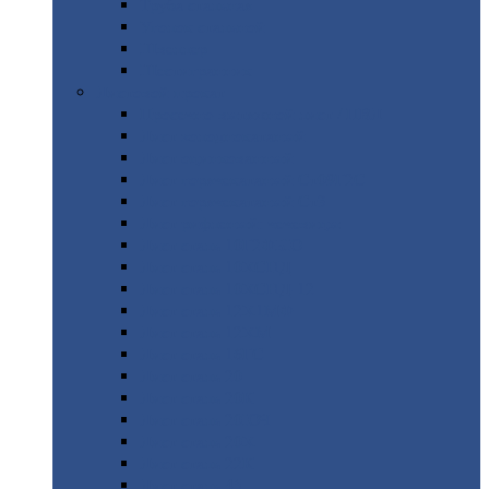
Труба
стальная
Уголок
стальной
Швеллер
Шестигранник
Листовой
прокат
Просечно-вытяжной
лист / ПВЛ
Лист
холоднокатаный
Лист
оцинкованный
Лист
горячекатаный Ст09Г2С
Лист
горячекатаный Ст3
Лист
рифленый: чечевицы
Лист
сталь 10Г2ФБЮ
Лист
сталь 10ХСНД
Лист
сталь 10ХСНД-12
Лист
сталь 12Х1МФ
Лист
сталь 12ХМ
Лист
сталь 16ГС
Лист
сталь 20
Лист
сталь 20К
Лист
сталь 20ЮЧ
Лист
сталь 20Х
Лист
сталь 22К
Лист
сталь 45