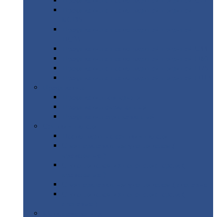
Профнастил
с нестандартной шириной С21
Профнастил
с нестандартной шириной
МП35
Профнастил
с нестандартной шириной
НС35
Профнастил
с нестандартной шириной С44
Профнастил
с нестандартной шириной Н60
Профнастил
с нестандартной шириной Н75
Профнастил
с нестандартной шириной Н114
Профнастил
Профнастил
для крыши
Профнастил
окрашенный
Профнастил
оцинкованный
Сэндвич-панели
Нестандартные
сэндвич панели
С
минераловатным утеплителем (
кровельные )
С
утеплителем из пенополистерола (
кровельные )
С
минераловатным утеплителем ( стеновые )
С
утеплителем из пенополистерола (
стеновые )
Металлочерепица