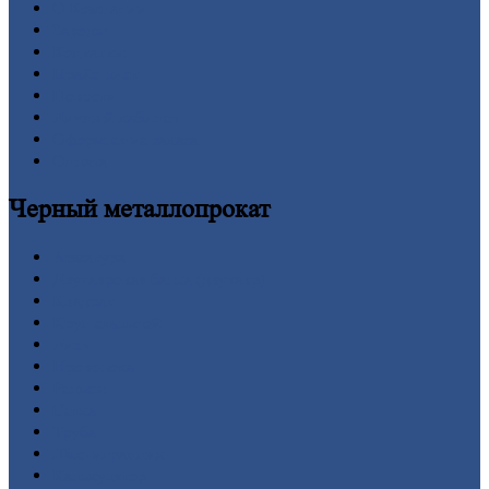
О
Компании
Заводы
Контакты
Прайс-лист
Новости
Личный
кабинет
Оформление
заказа
Оплата
Черный
металлопрокат
Арматура
Двутавровая
балка (двутавр)
Квадрат
Круг
стальной
Лист
Проволока
Рельсы
Сетка
Труба
Шестигранник
Калькулятор