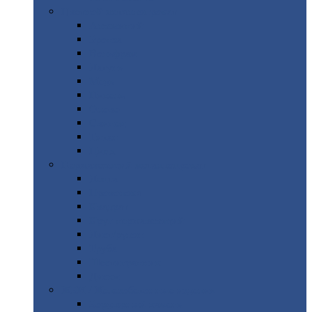
Цветной
металлопрокат
Алюминий
Бронза
Вольфрам
Латунь
Медь
Никель
Олово
Свинец
Титан
Цинк
Нержавеющий
металлопрокат
Лента
Проволока
Квадрат
Круг
нержавеющий
Лист/рулон
Труба
Шестигранник
Диски
ЖБИ
/ Железобетонные изделия
Бордюрный
камень