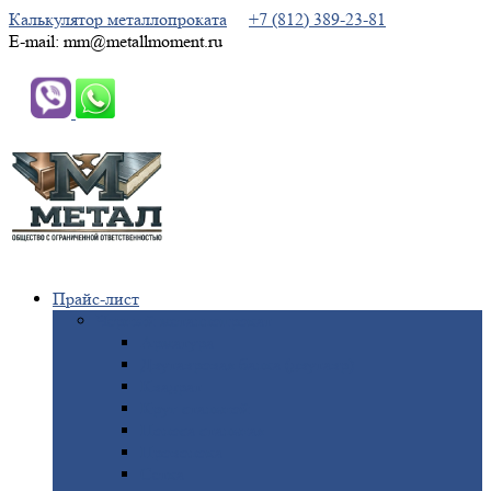
Калькулятор металлопроката
+7 (812) 389-23-81
E-mail: mm@metallmoment.ru
Прайс-лист
Черный
металлопрокат
Арматура
Двутавровая
балка (двутавр)
Квадрат
Круг
стальной
Полоса
стальная
Проволока
Сетка