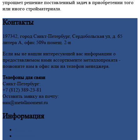
упрощает решение поставленный задач в приобретении того
или иного стройматериала.
Контакты
197342, город Санкт-Петербург, Сердобольская ул, д. 65
литера А, офис 509а помещ. 2-н
Если вы не нашли интересующей вас информации о
предоставляемом нами ассортименте металлопроката -
позвоните нам в офис или на телефон менеджера.
Телефоны для связи
Санкт-Петербург:
+7 (812) 389-23-81
Оставить заявку на почту:
mm@metallmoment.ru
Информация
Главная
Вакансии