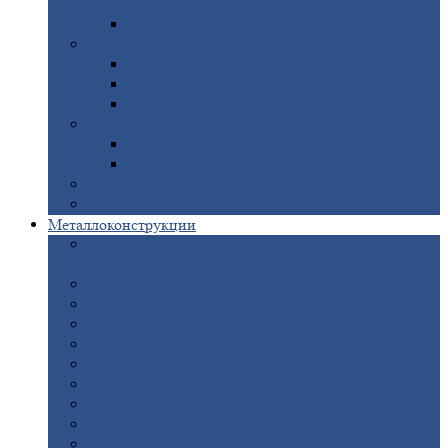
покрытием
Доборные
элементы оцинкованные
Евроштакетник
Штакетник
металлический полукруглый
Штакетник
металлический П-образный
Штакетник
металлический М-образный
Забор
металлический «Еврожалюзи»
Забор
жалюзи — Z
Забор
жалюзи — S
Сантехника
Рельсы
Металлоконструкции
Рамные
конструкции для дорожного
строительства
Быстровозводимые
здания
Металлоконструкции
для мостов
Технологические
металлоконструкции
Козловой
кран
Нестандартные
металлоконструкции
Решетки,
заборы и ограды
Прожекторные
мачты
Изготовление
лестниц из металла
Открытые
крановые эстакады