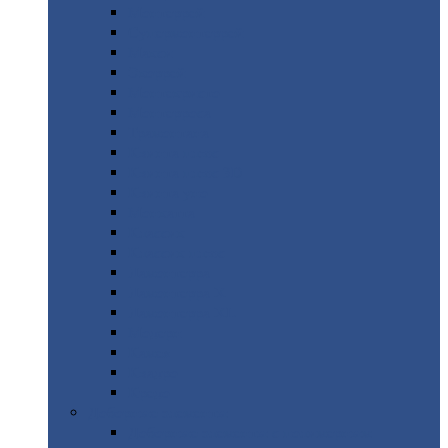
Монтеррей
Супермонтеррей
Макси
Экоррей
Монтекристо
Монтерроса
Трамонтана
Квинта
плюс
Квинта
плюс 3D
Квинта
уно
Монкатта
Классик
Классик
плюс
Ламонтерра
Ламонтерра
X
Ламонтерра
XL
Модерн
Камея
Квадро
Кредо
Доборные
элементы
Доборные
элементы с полимерным