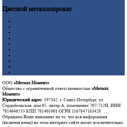
Цветной
металлопрокат
Алюминий
Бронза
Вольфрам
Латунь
Медь
Никель
Олово
Свинец
Титан
Цинк
ООО
«Металл Момент»
Общество с ограниченной ответственностью
«Металл
Момент»
Юридический адрес:
197342, г. Санкт-Петербург, ул.
Сердобольская, дом 65, литер А, помещение 707-712Н, ИНН
7814646533 КПП 781401001 ОГРН 1167847163428
Обращаем Ваше внимание на то, что вся информация
(включая цены) на этом интернет-сайте носит исключительно