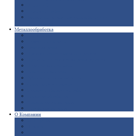
Опоры
ЛЭП
Дымовые
трубы
Закладные
детали для железобетонных
конструкций
Металлообработка
Анодировка
Горячее
цинкование
Лазерная
резка
Правка
плоского металлопроката
Продольно-поперечная
резка рулонов
Порошковая
покраска
Размотка
арматуры
Рубка
металла гильотиной
Резка
газом и плазмой
Сварочно-сборочные
работы
Токарная
обработка
Фрезерование
металла
Шлифовка
металла
О
Компании
Сертификаты
Новости
Вакансии