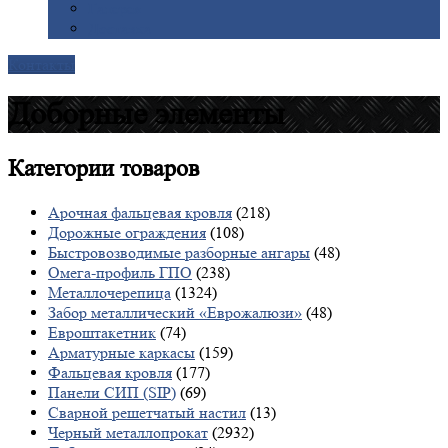
Галерея
Доставка
Контакты
Доборные элементы
Категории
товаров
Арочная фальцевая кровля
(218)
Дорожные ограждения
(108)
Быстровозводимые разборные ангары
(48)
Омега-профиль ГПО
(238)
Металлочерепица
(1324)
Забор металлический «Еврожалюзи»
(48)
Евроштакетник
(74)
Арматурные каркасы
(159)
Фальцевая кровля
(177)
Панели СИП (SIP)
(69)
Сварной решетчатый настил
(13)
Черный металлопрокат
(2932)