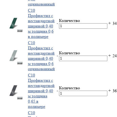
оцинкованный
С10
Профнастил с
Количество
нестандартной
-
+
3
шириной 0,40
м толщина 0,6
в полимере
С10
Профнастил с
Количество
нестандартной
-
+
2
шириной 0,40
м толщина 0,6
оцинкованный
С10
Профнастил с
нестандартной
Количество
-
+
шириной 0,40
3
м толщина
0,65 в
полимере
С10