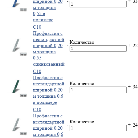
-
+
шириной 0,20
3
м толщина
0,55 в
полимере
С10
Профнастил с
нестандартной
Количество
-
+
шириной 0,20
2
м толщина
0,55
оцинкованный
С10
Профнастил с
Количество
нестандартной
-
+
3
шириной 0,20
м толщина 0,6
в полимере
С10
Профнастил с
Количество
нестандартной
-
+
2
шириной 0,20
м толщина 0,6