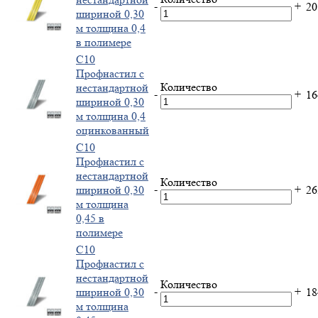
-
+
2
шириной 0,30
м толщина 0,4
в полимере
С10
Профнастил с
Количество
нестандартной
-
+
1
шириной 0,30
м толщина 0,4
оцинкованный
С10
Профнастил с
нестандартной
Количество
-
+
шириной 0,30
2
м толщина
0,45 в
полимере
С10
Профнастил с
нестандартной
Количество
-
+
шириной 0,30
1
м толщина