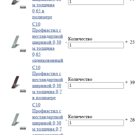
м толщина
0,65 в
полимере
С10
Профнастил с
нестандартной
Количество
-
+
шириной 0,30
2
м толщина
0,65
оцинкованный
С10
Профнастил с
Количество
нестандартной
-
+
3
шириной 0,30
м толщина 0,7
в полимере
С10
Профнастил с
Количество
нестандартной
-
+
2
шириной 0,30
м толщина 0,7
оцинкованный