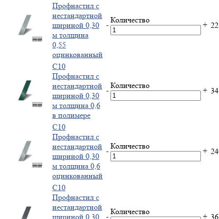
Профнастил с
нестандартной
Количество
-
+
шириной 0,30
2
м толщина
0,55
оцинкованный
С10
Профнастил с
Количество
нестандартной
-
+
3
шириной 0,30
м толщина 0,6
в полимере
С10
Профнастил с
Количество
нестандартной
-
+
2
шириной 0,30
м толщина 0,6
оцинкованный
С10
Профнастил с
нестандартной
Количество
-
+
шириной 0,30
3