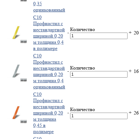
0,35
оцинкованный
С10
Профнастил с
Количество
нестандартной
-
+
2
шириной 0,20
м толщина 0,4
в полимере
С10
Профнастил с
Количество
нестандартной
-
+
1
шириной 0,20
м толщина 0,4
оцинкованный
С10
Профнастил с
нестандартной
Количество
-
+
шириной 0,20
2
м толщина
0,45 в
полимере
С10