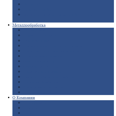
Опоры
ЛЭП
Дымовые
трубы
Закладные
детали для железобетонных
конструкций
Металлообработка
Анодировка
Горячее
цинкование
Лазерная
резка
Правка
плоского металлопроката
Продольно-поперечная
резка рулонов
Порошковая
покраска
Размотка
арматуры
Рубка
металла гильотиной
Резка
газом и плазмой
Сварочно-сборочные
работы
Токарная
обработка
Фрезерование
металла
Шлифовка
металла
О
Компании
Сертификаты
Новости
Вакансии