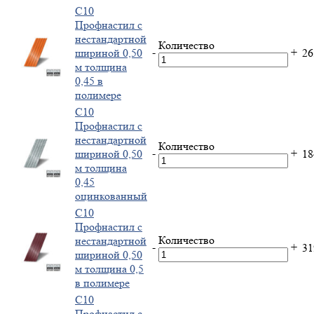
С10
Профнастил с
нестандартной
Количество
-
+
шириной 0,50
2
м толщина
0,45 в
полимере
С10
Профнастил с
нестандартной
Количество
-
+
шириной 0,50
1
м толщина
0,45
оцинкованный
С10
Профнастил с
Количество
нестандартной
-
+
3
шириной 0,50
м толщина 0,5
в полимере
С10
Профнастил с