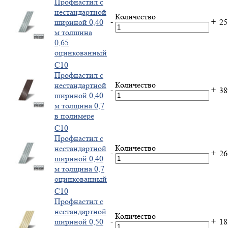
Профнастил с
нестандартной
Количество
-
+
шириной 0,40
2
м толщина
0,65
оцинкованный
С10
Профнастил с
Количество
нестандартной
-
+
3
шириной 0,40
м толщина 0,7
в полимере
С10
Профнастил с
Количество
нестандартной
-
+
2
шириной 0,40
м толщина 0,7
оцинкованный
С10
Профнастил с
нестандартной
Количество
-
+
шириной 0,50
1