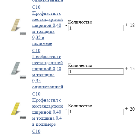
С10
Профнастил с
нестандартной
Количество
-
+
шириной 0,40
1
м толщина
0,35 в
полимере
С10
Профнастил с
нестандартной
Количество
-
+
шириной 0,40
1
м толщина
0,35
оцинкованный
С10
Профнастил с
Количество
нестандартной
-
+
2
шириной 0,40
м толщина 0,4
в полимере
С10