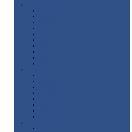
Цветной
металлопрокат
Алюминий
Бронза
Вольфрам
Латунь
Медь
Никель
Олово
Свинец
Титан
Цинк
Нержавеющий
металлопрокат
Лента
Проволока
Квадрат
Круг
нержавеющий
Лист/рулон
Труба
Шестигранник
Диски
ЖБИ
/ Железобетонные изделия
Бордюрный
камень