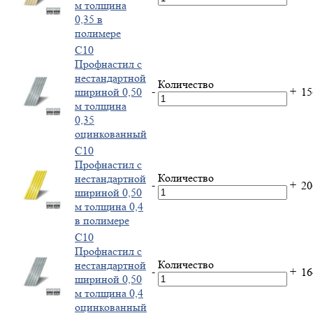
м толщина
0,35 в
полимере
С10
Профнастил с
нестандартной
Количество
-
+
шириной 0,50
1
м толщина
0,35
оцинкованный
С10
Профнастил с
Количество
нестандартной
-
+
2
шириной 0,50
м толщина 0,4
в полимере
С10
Профнастил с
Количество
нестандартной
-
+
1
шириной 0,50
м толщина 0,4
оцинкованный