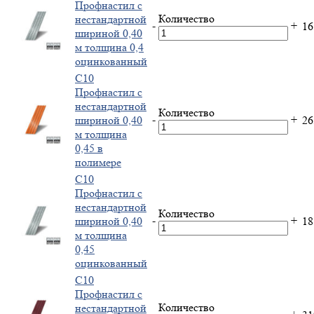
Профнастил с
Количество
нестандартной
-
+
1
шириной 0,40
м толщина 0,4
оцинкованный
С10
Профнастил с
нестандартной
Количество
-
+
шириной 0,40
2
м толщина
0,45 в
полимере
С10
Профнастил с
нестандартной
Количество
-
+
шириной 0,40
1
м толщина
0,45
оцинкованный
С10
Профнастил с
Количество
нестандартной