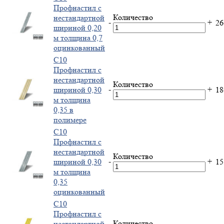
Профнастил с
Количество
нестандартной
-
+
2
шириной 0,20
м толщина 0,7
оцинкованный
С10
Профнастил с
нестандартной
Количество
-
+
шириной 0,30
1
м толщина
0,35 в
полимере
С10
Профнастил с
нестандартной
Количество
-
+
шириной 0,30
1
м толщина
0,35
оцинкованный
С10
Профнастил с
Количество
нестандартной