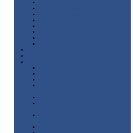
Дорожные
плиты
Каналы
непроходные
Ленточный
фундамент
Лифтовые
шахты
Перемычки
бетонные
Аэродромные
плиты
Фундаментные
блоки
Тепловые
камеры
Авиатехприемка
(РТ приемка)
Арочное
укрытие для конвейеров из профнастила
Профнастил
с нестандартной шириной
Профнастил
с нестандартной шириной С8
Профнастил
с нестандартной шириной С10
Профнастил
с нестандартной шириной СС10
Профнастил
с нестандартной шириной
МП10
Профнастил
с нестандартной шириной С15
Профнастил
с нестандартной шириной
МП18
Профнастил
с нестандартной шириной
МП20
Профнастил
с нестандартной шириной С18