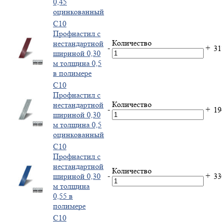
0,45
оцинкованный
С10
Профнастил с
Количество
нестандартной
-
+
3
шириной 0,30
м толщина 0,5
в полимере
С10
Профнастил с
Количество
нестандартной
-
+
1
шириной 0,30
м толщина 0,5
оцинкованный
С10
Профнастил с
нестандартной
Количество
-
+
шириной 0,30
3
м толщина
0,55 в
полимере
С10