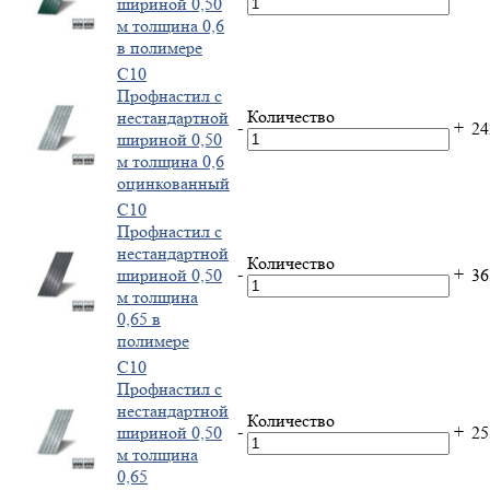
шириной 0,50
м толщина 0,6
в полимере
С10
Профнастил с
Количество
нестандартной
-
+
2
шириной 0,50
м толщина 0,6
оцинкованный
С10
Профнастил с
нестандартной
Количество
-
+
шириной 0,50
3
м толщина
0,65 в
полимере
С10
Профнастил с
нестандартной
Количество
-
+
шириной 0,50
2
м толщина
0,65