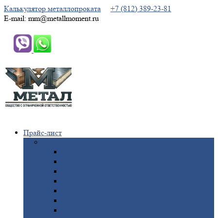
Калькулятор металлопроката
+7 (812) 389-23-81
E-mail: mm@metallmoment.ru
Прайс-лист
Черный
металлопрокат
Арматура
Двутавровая
балка (двутавр)
Квадрат
Круг
стальной
Полоса
стальная
Проволока
Сетка