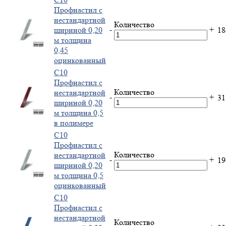
Профнастил с
нестандартной
Количество
-
+
шириной 0,20
1
м толщина
0,45
оцинкованный
С10
Профнастил с
Количество
нестандартной
-
+
3
шириной 0,20
м толщина 0,5
в полимере
С10
Профнастил с
Количество
нестандартной
-
+
1
шириной 0,20
м толщина 0,5
оцинкованный
С10
Профнастил с
нестандартной
Количество