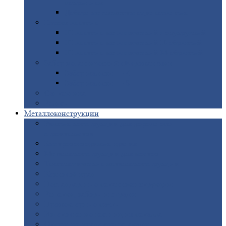
покрытием
Доборные
элементы оцинкованные
Евроштакетник
Штакетник
металлический полукруглый
Штакетник
металлический П-образный
Штакетник
металлический М-образный
Забор
металлический «Еврожалюзи»
Забор
жалюзи — Z
Забор
жалюзи — S
Сантехника
Рельсы
Металлоконструкции
Рамные
конструкции для дорожного
строительства
Быстровозводимые
здания
Металлоконструкции
для мостов
Технологические
металлоконструкции
Козловой
кран
Нестандартные
металлоконструкции
Решетки,
заборы и ограды
Прожекторные
мачты
Изготовление
лестниц из металла
Открытые
крановые эстакады