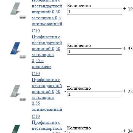
Количество
нестандартной
-
+
1
шириной 0,50
м толщина 0,5
оцинкованный
С10
Профнастил с
нестандартной
Количество
-
+
шириной 0,50
3
м толщина
0,55 в
полимере
С10
Профнастил с
нестандартной
Количество
-
+
шириной 0,50
2
м толщина
0,55
оцинкованный
С10
Профнастил с
Количество
нестандартной
-
+
3