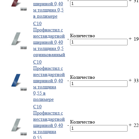
-
+
3
шириной 0,40
м толщина 0,5
в полимере
С10
Профнастил с
Количество
нестандартной
-
+
1
шириной 0,40
м толщина 0,5
оцинкованный
С10
Профнастил с
нестандартной
Количество
-
+
шириной 0,40
3
м толщина
0,55 в
полимере
С10
Профнастил с
нестандартной
Количество
-
+
шириной 0,40
2
м толщина
0,55