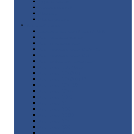
Труба
стальная
Уголок
стальной
Швеллер
Шестигранник
Листовой
прокат
Просечно-вытяжной
лист / ПВЛ
Лист
холоднокатаный
Лист
оцинкованный
Лист
горячекатаный Ст09Г2С
Лист
горячекатаный Ст3
Лист
рифленый: чечевицы
Лист
сталь 10Г2ФБЮ
Лист
сталь 10ХСНД
Лист
сталь 10ХСНД-12
Лист
сталь 12Х1МФ
Лист
сталь 12ХМ
Лист
сталь 16ГС
Лист
сталь 20
Лист
сталь 20К
Лист
сталь 20ЮЧ
Лист
сталь 20Х
Лист
сталь 22К
Лист
сталь 45