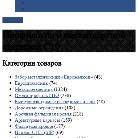
Галерея
Доставка
Контакты
Профнастил с нестандартной
шириной С10
Категории
товаров
Забор металлический «Еврожалюзи»
(48)
Евроштакетник
(74)
Металлочерепица
(1324)
Омега-профиль ГПО
(238)
Быстровозводимые разборные ангары
(48)
Дорожные ограждения
(108)
Арочная фальцевая кровля
(218)
Арматурные каркасы
(159)
Фальцевая кровля
(177)
Панели СИП (SIP)
(69)