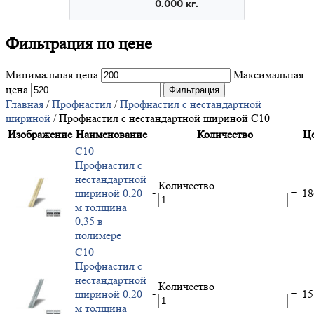
Фильтрация
по цене
Минимальная цена
Максимальная
цена
Фильтрация
Главная
/
Профнастил
/
Профнастил с нестандартной
шириной
/ Профнастил с нестандартной шириной С10
Изображение
Наименование
Количество
Ц
С10
Профнастил с
нестандартной
Количество
-
+
шириной 0,20
1
м толщина
0,35 в
полимере
С10
Профнастил с
нестандартной
Количество
-
+
шириной 0,20
1
м толщина