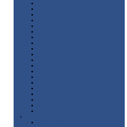
Монтеррей
Супермонтеррей
Макси
Экоррей
Монтекристо
Монтерроса
Трамонтана
Квинта
плюс
Квинта
плюс 3D
Квинта
уно
Монкатта
Классик
Классик
плюс
Ламонтерра
Ламонтерра
X
Ламонтерра
XL
Модерн
Камея
Квадро
Кредо
Доборные
элементы
Доборные
элементы с полимерным