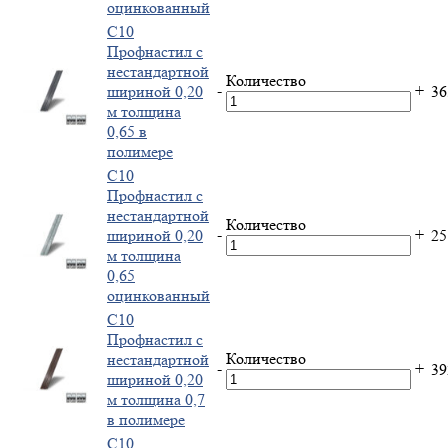
оцинкованный
С10
Профнастил с
нестандартной
Количество
-
+
шириной 0,20
3
м толщина
0,65 в
полимере
С10
Профнастил с
нестандартной
Количество
-
+
шириной 0,20
2
м толщина
0,65
оцинкованный
С10
Профнастил с
Количество
нестандартной
-
+
3
шириной 0,20
м толщина 0,7
в полимере
С10