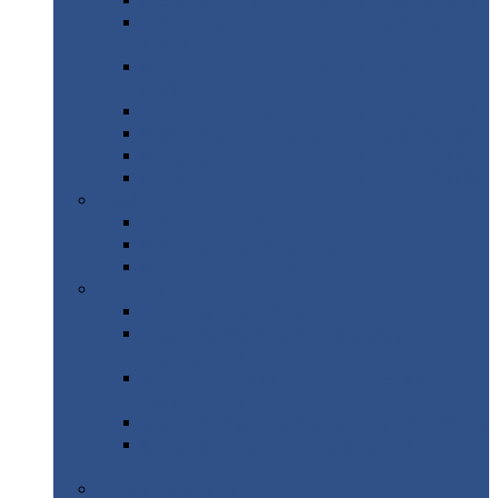
Профнастил
с нестандартной шириной С21
Профнастил
с нестандартной шириной
МП35
Профнастил
с нестандартной шириной
НС35
Профнастил
с нестандартной шириной С44
Профнастил
с нестандартной шириной Н60
Профнастил
с нестандартной шириной Н75
Профнастил
с нестандартной шириной Н114
Профнастил
Профнастил
для крыши
Профнастил
окрашенный
Профнастил
оцинкованный
Сэндвич-панели
Нестандартные
сэндвич панели
С
минераловатным утеплителем (
кровельные )
С
утеплителем из пенополистерола (
кровельные )
С
минераловатным утеплителем ( стеновые )
С
утеплителем из пенополистерола (
стеновые )
Металлочерепица