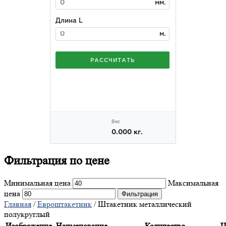
Фильтрация
по цене
Минимальная цена
Максимальная
цена
Фильтрация
Главная
/
Евроштакетник
/ Штакетник металлический
полукруглый
Изображение
Наименование
Количество
Ц