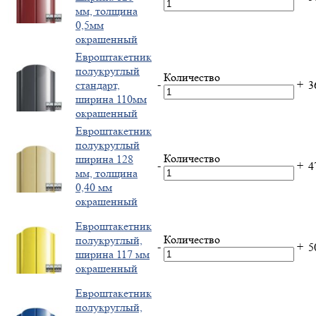
мм, толщина
0,5мм
окрашенный
Евроштакетник
полукруглый
Количество
-
+
стандарт,
3
ширина 110мм
окрашенный
Евроштакетник
полукруглый
Количество
ширина 128
-
+
4
мм, толщина
0,40 мм
окрашенный
Евроштакетник
Количество
полукруглый,
-
+
5
ширина 117 мм
окрашенный
Евроштакетник
полукруглый,