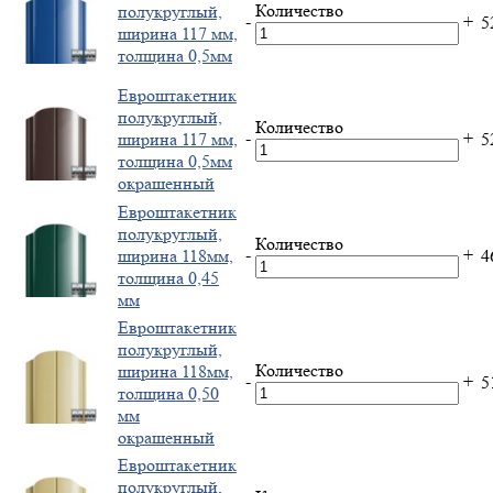
Количество
полукруглый,
-
+
5
ширина 117 мм,
толщина 0,5мм
Евроштакетник
полукруглый,
Количество
-
+
ширина 117 мм,
5
толщина 0,5мм
окрашенный
Евроштакетник
полукруглый,
Количество
-
+
ширина 118мм,
4
толщина 0,45
мм
Евроштакетник
полукруглый,
Количество
ширина 118мм,
-
+
5
толщина 0,50
мм
окрашенный
Евроштакетник
полукруглый,