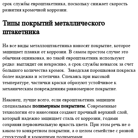
срок службы евроштакетника, поскольку снижает скорость
развития кромочной коррозии.
Типы покрытий металлического
штакетника
На все виды металлоштакетника наносят покрытие, которое
защищает планки от коррозии. В самом простом случае это
обычная оцинковка, но такой евроштакетник используют
редко: выглядит он некрасиво, а срок службы невысок за счет
большого количества кромок. Заводская порошковая покраска
более надежна и эстетична. Спекаясь при высокой
температуре, частички краски образуют устойчивое к
механическим повреждениям равномерное покрытие.
Наконец, лучше всего, если евроштакетник защищен
специальным
полимерным покрытием.
Современные
технологии его нанесения создают прочный верхний слой,
который надежно защищает сталь от коррозии, годами
сохраняя первоначальную яркость цвета. При этом речь не о
каком-то конкретном покрытии, а о целом семействе с разной
структурой и кроющими полимерами.