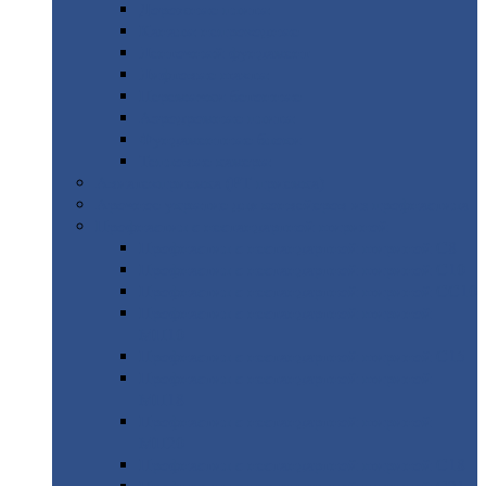
Дорожные
плиты
Каналы
непроходные
Ленточный
фундамент
Лифтовые
шахты
Перемычки
бетонные
Аэродромные
плиты
Фундаментные
блоки
Тепловые
камеры
Авиатехприемка
(РТ приемка)
Арочное
укрытие для конвейеров из профнастила
Профнастил
с нестандартной шириной
Профнастил
с нестандартной шириной С8
Профнастил
с нестандартной шириной С10
Профнастил
с нестандартной шириной СС10
Профнастил
с нестандартной шириной
МП10
Профнастил
с нестандартной шириной С15
Профнастил
с нестандартной шириной
МП18
Профнастил
с нестандартной шириной
МП20
Профнастил
с нестандартной шириной С18