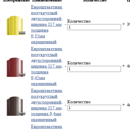
Евроштакетник
полукруглый
двухсторонний,
Количество
-
+
ширина 117 мм
3
толщина
0,35мм
окрашенный
Евроштакетник
полукруглый
двухсторонний,
Количество
-
+
ширина 117 мм,
4
толщина
0,45мм
окрашенный
Евроштакетник
полукруглый
Количество
двухсторонний,
-
+
4
ширина 117 мм,
толщина 0,4мм
окрашенный
Евроштакетник