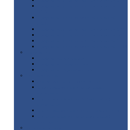
Профнастил
с нестандартной шириной С21
Профнастил
с нестандартной шириной
МП35
Профнастил
с нестандартной шириной
НС35
Профнастил
с нестандартной шириной С44
Профнастил
с нестандартной шириной Н60
Профнастил
с нестандартной шириной Н75
Профнастил
с нестандартной шириной Н114
Профнастил
Профнастил
для крыши
Профнастил
окрашенный
Профнастил
оцинкованный
Сэндвич-панели
Нестандартные
сэндвич панели
С
минераловатным утеплителем (
кровельные )
С
утеплителем из пенополистерола (
кровельные )
С
минераловатным утеплителем ( стеновые )
С
утеплителем из пенополистерола (
стеновые )
Металлочерепица