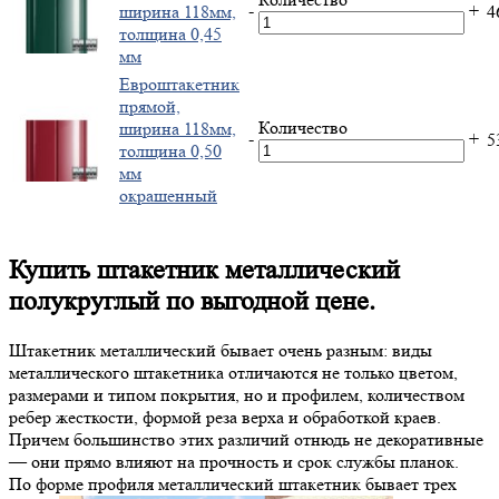
-
+
ширина 118мм,
4
толщина 0,45
мм
Евроштакетник
прямой,
Количество
ширина 118мм,
-
+
5
толщина 0,50
мм
окрашенный
Купить штакетник металлический
полукруглый по выгодной цене.
Штакетник металлический бывает очень разным: виды
металлического штакетника отличаются не только цветом,
размерами и типом покрытия, но и профилем, количеством
ребер жесткости, формой реза верха и обработкой краев.
Причем большинство этих различий отнюдь не декоративные
— они прямо влияют на прочность и срок службы планок.
По форме профиля металлический штакетник бывает трех