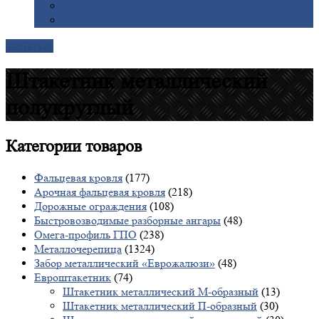
Галерея
Доставка
Контакты
Штакетник металлический
полукруглый
Категории
товаров
Фальцевая кровля
(177)
Арочная фальцевая кровля
(218)
Дорожные ограждения
(108)
Быстровозводимые разборные ангары
(48)
Омега-профиль ГПО
(238)
Металлочерепица
(1324)
Забор металлический «Еврожалюзи»
(48)
Евроштакетник
(74)
Штакетник металлический М-образный
(13)
Штакетник металлический П-образный
(30)