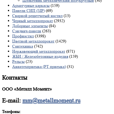
Штакетник металлический полукруглый
(30)
Арматурные каркасы
(159)
Панели СИП (SIP)
(69)
Сварной решетчатый настил
(13)
Черный металлопрокат
(2932)
Доборные элементы
(84)
Сэндвич-панели
(263)
Профнастил
(3398)
Цветной металлопрокат
(1429)
Сантехника
(742)
Нержавеющий металлопрокат
(871)
ЖБИ / Железобетонные изделия
(159)
Рельсы
(23)
Авиатехприемка (РТ приемка)
(31)
Контакты
ООО «Металл Момент»
E-mail:
mm@metallmoment.ru
Телефоны: