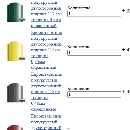
полукруглый
Количество
двухсторонний,
-
+
5
ширина 117 мм,
толщина 0,5мм
окрашенный
Евроштакетник
полукруглый
двухсторонний,
Количество
-
+
ширина 118мм,
4
толщина
0,35мм
окрашенный
Евроштакетник
полукруглый
двухсторонний,
Количество
-
+
ширина 118мм,
4
толщина
0,40мм
окрашенный
Евроштакетник
полукруглый
двухсторонний,