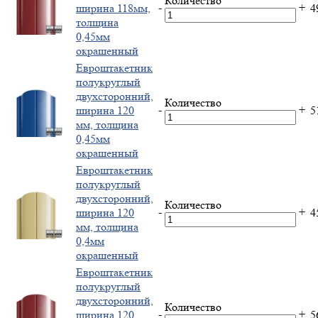
Количество
-
+
ширина 118мм,
4
толщина
0,45мм
окрашенный
Евроштакетник
полукруглый
двухсторонний,
Количество
-
+
ширина 120
5
мм, толщина
0,45мм
окрашенный
Евроштакетник
полукруглый
двухсторонний,
Количество
-
+
ширина 120
4
мм, толщина
0,4мм
окрашенный
Евроштакетник
полукруглый
двухсторонний,
Количество
-
+
ширина 120
5