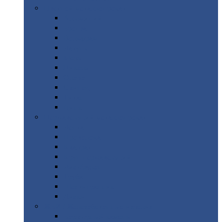
Цветной
металлопрокат
Алюминий
Бронза
Вольфрам
Латунь
Медь
Никель
Олово
Свинец
Титан
Цинк
Нержавеющий
металлопрокат
Лента
Проволока
Квадрат
Круг
нержавеющий
Лист/рулон
Труба
Шестигранник
Диски
ЖБИ
/ Железобетонные изделия
Бордюрный
камень