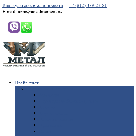
Калькулятор металлопроката
+7 (812) 389-23-81
E-mail: mm@metallmoment.ru
Прайс-лист
Черный
металлопрокат
Арматура
Двутавровая
балка (двутавр)
Квадрат
Круг
стальной
Полоса
стальная
Проволока
Сетка