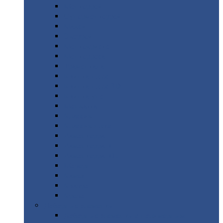
Монтеррей
Супермонтеррей
Макси
Экоррей
Монтекристо
Монтерроса
Трамонтана
Квинта
плюс
Квинта
плюс 3D
Квинта
уно
Монкатта
Классик
Классик
плюс
Ламонтерра
Ламонтерра
X
Ламонтерра
XL
Модерн
Камея
Квадро
Кредо
Доборные
элементы
Доборные
элементы с полимерным