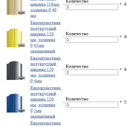
Количество
-
+
ширина 118мм.
4
толщина 0,40
мм
Евроштакетник
полукруглый,
Количество
ширина 120
-
+
4
мм, толщина
0,45мм
окрашенный
Евроштакетник
полукруглый,
Количество
-
+
ширина 120
4
мм, толщина
0,4мм
Евроштакетник
полукруглый,
Количество
ширина 120
-
+
5
мм, толщина
0,5мм
окрашенный
Евроштакетник