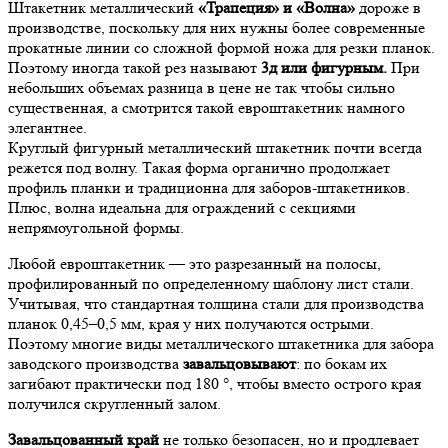
Штакетник металлический
«Трапеция» и «Волна»
дороже в
производстве, поскольку для них нужны более современные
прокатные линии со сложной формой ножа для резки планок.
Поэтому иногда такой рез называют
3д или фигурным.
При
небольших объемах разница в цене не так чтобы сильно
существенная, а смотрится такой евроштакетник намного
элегантнее.
Круглый фигурный металлический штакетник почти всегда
режется под волну. Такая форма органично продолжает
профиль планки и традиционна для заборов-штакетников.
Плюс, волна идеальна для ограждений с секциями
непрямоугольной формы.
Любой евроштакетник — это разрезанный на полосы,
профилированный по определенному шаблону лист стали.
Учитывая, что стандартная толщина стали для производства
планок 0,45–0,5 мм, края у них получаются острыми.
Поэтому многие виды металлического штакетника для забора
заводского производства
завальцовывают
: по бокам их
загибают практически под 180 °, чтобы вместо острого края
получился скругленный залом.
Завальцованный край
не только безопасен, но и продлевает