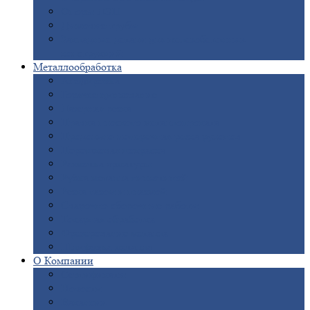
Опоры
ЛЭП
Дымовые
трубы
Закладные
детали для железобетонных
конструкций
Металлообработка
Анодировка
Горячее
цинкование
Лазерная
резка
Правка
плоского металлопроката
Продольно-поперечная
резка рулонов
Порошковая
покраска
Размотка
арматуры
Рубка
металла гильотиной
Резка
газом и плазмой
Сварочно-сборочные
работы
Токарная
обработка
Фрезерование
металла
Шлифовка
металла
О
Компании
Сертификаты
Новости
Вакансии