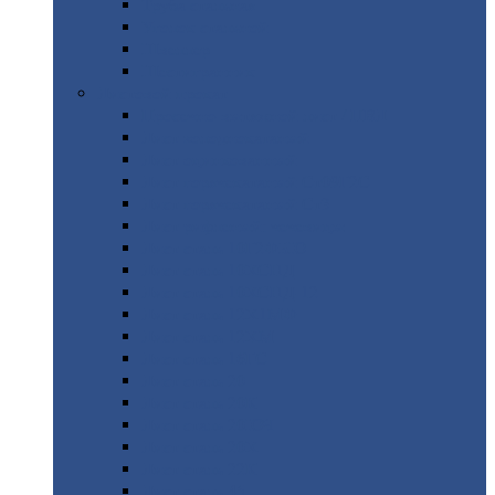
Труба
стальная
Уголок
стальной
Швеллер
Шестигранник
Листовой
прокат
Просечно-вытяжной
лист / ПВЛ
Лист
холоднокатаный
Лист
оцинкованный
Лист
горячекатаный Ст09Г2С
Лист
горячекатаный Ст3
Лист
рифленый: чечевицы
Лист
сталь 10Г2ФБЮ
Лист
сталь 10ХСНД
Лист
сталь 10ХСНД-12
Лист
сталь 12Х1МФ
Лист
сталь 12ХМ
Лист
сталь 16ГС
Лист
сталь 20
Лист
сталь 20К
Лист
сталь 20ЮЧ
Лист
сталь 20Х
Лист
сталь 22К
Лист
сталь 45