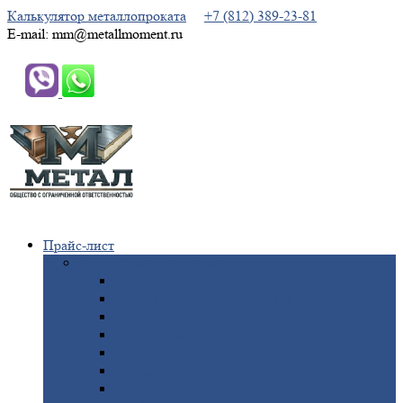
Калькулятор металлопроката
+7 (812) 389-23-81
E-mail: mm@metallmoment.ru
Прайс-лист
Черный
металлопрокат
Арматура
Двутавровая
балка (двутавр)
Квадрат
Круг
стальной
Полоса
стальная
Проволока
Сетка