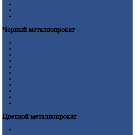
Личный
кабинет
Оформление
заказа
Оплата
Черный
металлопрокат
Арматура
Двутавровая
балка (двутавр)
Квадрат
Круг
стальной
Лист
Проволока
Рельсы
Сетка
Труба
Шестигранник
Калькулятор
Цветной
металлопрокат
Алюминий