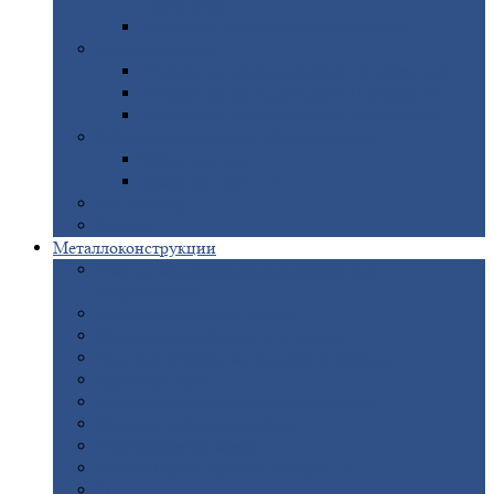
покрытием
Доборные
элементы оцинкованные
Евроштакетник
Штакетник
металлический полукруглый
Штакетник
металлический П-образный
Штакетник
металлический М-образный
Забор
металлический «Еврожалюзи»
Забор
жалюзи — Z
Забор
жалюзи — S
Сантехника
Рельсы
Металлоконструкции
Рамные
конструкции для дорожного
строительства
Быстровозводимые
здания
Металлоконструкции
для мостов
Технологические
металлоконструкции
Козловой
кран
Нестандартные
металлоконструкции
Решетки,
заборы и ограды
Прожекторные
мачты
Изготовление
лестниц из металла
Открытые
крановые эстакады