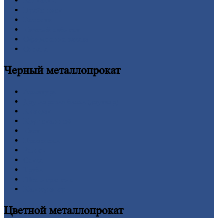
Контакты
Прайс-лист
Новости
Личный
кабинет
Оформление
заказа
Оплата
Черный
металлопрокат
Арматура
Двутавровая
балка (двутавр)
Квадрат
Круг
стальной
Лист
Проволока
Рельсы
Сетка
Труба
Шестигранник
Калькулятор
Цветной
металлопрокат