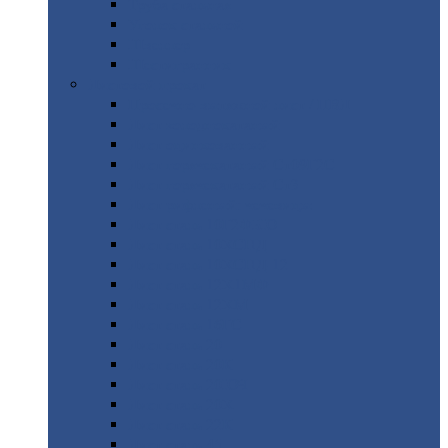
Труба
стальная
Уголок
стальной
Швеллер
Шестигранник
Листовой
прокат
Просечно-вытяжной
лист / ПВЛ
Лист
холоднокатаный
Лист
оцинкованный
Лист
горячекатаный Ст09Г2С
Лист
горячекатаный Ст3
Лист
рифленый: чечевицы
Лист
сталь 10Г2ФБЮ
Лист
сталь 10ХСНД
Лист
сталь 10ХСНД-12
Лист
сталь 12Х1МФ
Лист
сталь 12ХМ
Лист
сталь 16ГС
Лист
сталь 20
Лист
сталь 20К
Лист
сталь 20ЮЧ
Лист
сталь 20Х
Лист
сталь 22К
Лист
сталь 45