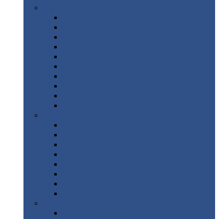
Цветной
металлопрокат
Алюминий
Бронза
Вольфрам
Латунь
Медь
Никель
Олово
Свинец
Титан
Цинк
Нержавеющий
металлопрокат
Лента
Проволока
Квадрат
Круг
нержавеющий
Лист/рулон
Труба
Шестигранник
Диски
ЖБИ
/ Железобетонные изделия
Бордюрный
камень