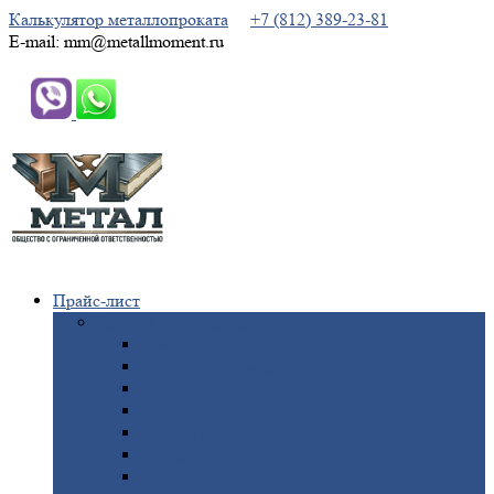
Калькулятор металлопроката
+7 (812) 389-23-81
E-mail: mm@metallmoment.ru
Прайс-лист
Черный
металлопрокат
Арматура
Двутавровая
балка (двутавр)
Квадрат
Круг
стальной
Полоса
стальная
Проволока
Сетка