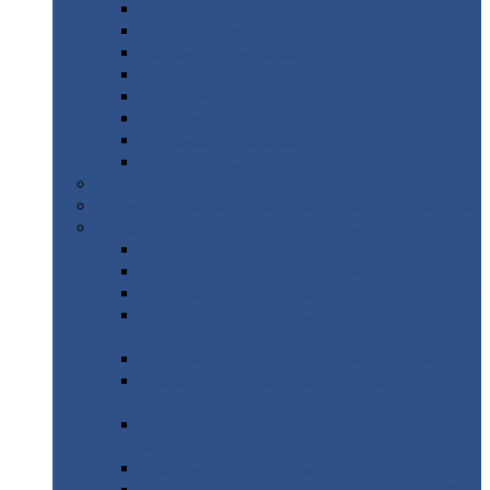
Дорожные
плиты
Каналы
непроходные
Ленточный
фундамент
Лифтовые
шахты
Перемычки
бетонные
Аэродромные
плиты
Фундаментные
блоки
Тепловые
камеры
Авиатехприемка
(РТ приемка)
Арочное
укрытие для конвейеров из профнастила
Профнастил
с нестандартной шириной
Профнастил
с нестандартной шириной С8
Профнастил
с нестандартной шириной С10
Профнастил
с нестандартной шириной СС10
Профнастил
с нестандартной шириной
МП10
Профнастил
с нестандартной шириной С15
Профнастил
с нестандартной шириной
МП18
Профнастил
с нестандартной шириной
МП20
Профнастил
с нестандартной шириной С18