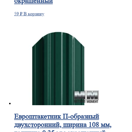
окрашенный
59
₽
В корзину
Евроштакетник
П-образный
двухсторонний, ширина 108 мм,