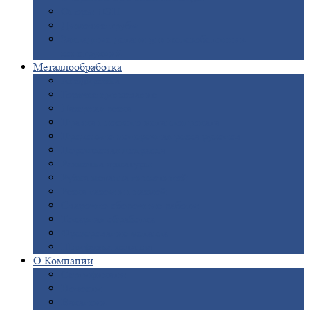
Опоры
ЛЭП
Дымовые
трубы
Закладные
детали для железобетонных
конструкций
Металлообработка
Анодировка
Горячее
цинкование
Лазерная
резка
Правка
плоского металлопроката
Продольно-поперечная
резка рулонов
Порошковая
покраска
Размотка
арматуры
Рубка
металла гильотиной
Резка
газом и плазмой
Сварочно-сборочные
работы
Токарная
обработка
Фрезерование
металла
Шлифовка
металла
О
Компании
Сертификаты
Новости
Вакансии