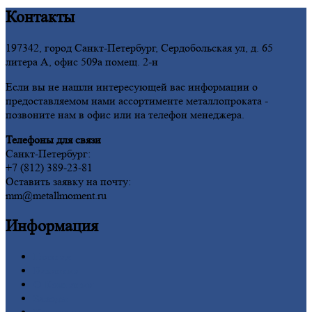
Контакты
197342, город Санкт-Петербург, Сердобольская ул, д. 65
литера А, офис 509а помещ. 2-н
Если вы не нашли интересующей вас информации о
предоставляемом нами ассортименте металлопроката -
позвоните нам в офис или на телефон менеджера.
Телефоны для связи
Санкт-Петербург:
+7 (812) 389-23-81
Оставить заявку на почту:
mm@metallmoment.ru
Информация
Главная
Вакансии
О
Компании
Заводы