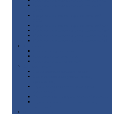
Профнастил
с нестандартной шириной С21
Профнастил
с нестандартной шириной
МП35
Профнастил
с нестандартной шириной
НС35
Профнастил
с нестандартной шириной С44
Профнастил
с нестандартной шириной Н60
Профнастил
с нестандартной шириной Н75
Профнастил
с нестандартной шириной Н114
Профнастил
Профнастил
для крыши
Профнастил
окрашенный
Профнастил
оцинкованный
Сэндвич-панели
Нестандартные
сэндвич панели
С
минераловатным утеплителем (
кровельные )
С
утеплителем из пенополистерола (
кровельные )
С
минераловатным утеплителем ( стеновые )
С
утеплителем из пенополистерола (
стеновые )
Металлочерепица