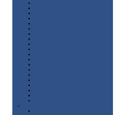
Монтеррей
Супермонтеррей
Макси
Экоррей
Монтекристо
Монтерроса
Трамонтана
Квинта
плюс
Квинта
плюс 3D
Квинта
уно
Монкатта
Классик
Классик
плюс
Ламонтерра
Ламонтерра
X
Ламонтерра
XL
Модерн
Камея
Квадро
Кредо
Доборные
элементы
Доборные
элементы с полимерным