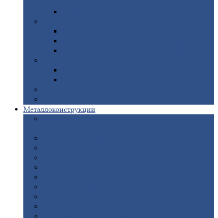
покрытием
Доборные
элементы оцинкованные
Евроштакетник
Штакетник
металлический полукруглый
Штакетник
металлический П-образный
Штакетник
металлический М-образный
Забор
металлический «Еврожалюзи»
Забор
жалюзи — Z
Забор
жалюзи — S
Сантехника
Рельсы
Металлоконструкции
Рамные
конструкции для дорожного
строительства
Быстровозводимые
здания
Металлоконструкции
для мостов
Технологические
металлоконструкции
Козловой
кран
Нестандартные
металлоконструкции
Решетки,
заборы и ограды
Прожекторные
мачты
Изготовление
лестниц из металла
Открытые
крановые эстакады