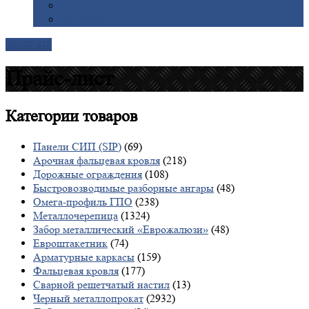
Галерея
Доставка
Контакты
Прайс-лист
Категории
товаров
Панели СИП (SIP)
(69)
Арочная фальцевая кровля
(218)
Дорожные ограждения
(108)
Быстровозводимые разборные ангары
(48)
Омега-профиль ГПО
(238)
Металлочерепица
(1324)
Забор металлический «Еврожалюзи»
(48)
Евроштакетник
(74)
Арматурные каркасы
(159)
Фальцевая кровля
(177)
Сварной решетчатый настил
(13)
Черный металлопрокат
(2932)