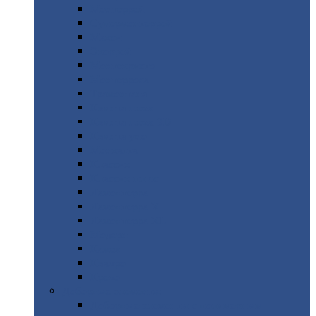
Монтеррей
Супермонтеррей
Макси
Экоррей
Монтекристо
Монтерроса
Трамонтана
Квинта
плюс
Квинта
плюс 3D
Квинта
уно
Монкатта
Классик
Классик
плюс
Ламонтерра
Ламонтерра
X
Ламонтерра
XL
Модерн
Камея
Квадро
Кредо
Доборные
элементы
Доборные
элементы с полимерным