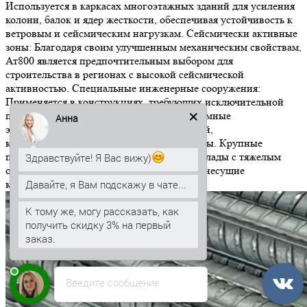
Используется в каркасах многоэтажных зданий для усиления
колонн, балок и ядер жесткости, обеспечивая устойчивость к
ветровым и сейсмическим нагрузкам. Сейсмически активные
зоны: Благодаря своим улучшенным механическим свойствам,
Ат800 является предпочтительным выбором для
строительства в регионах с высокой сейсмической
активностью. Специальные инженерные сооружения:
Применяется в конструкциях, требующих исключительной
прочности и долговечности, таких как атомные
Анна
электростанции, резервуары для жидкостей,
крупногабаритные промышленные объекты. Крупные
промышленные объекты: Цеха, ангары, склады с тяжелым
Здравствуйте! Я Вас вижу)
оборудованием, где необходимы прочные несущие
Давайте, я Вам подскажу в чате...
конструкции.
К тому же, могу рассказать, как
получить скидку 3% на первый
заказ.
Введите сообщение