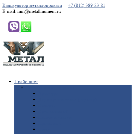
Калькулятор металлопроката
+7 (812) 389-23-81
E-mail: mm@metallmoment.ru
Прайс-лист
Черный
металлопрокат
Арматура
Двутавровая
балка (двутавр)
Квадрат
Круг
стальной
Полоса
стальная
Проволока
Сетка