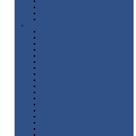
Труба
стальная
Уголок
стальной
Швеллер
Шестигранник
Листовой
прокат
Просечно-вытяжной
лист / ПВЛ
Лист
холоднокатаный
Лист
оцинкованный
Лист
горячекатаный Ст09Г2С
Лист
горячекатаный Ст3
Лист
рифленый: чечевицы
Лист
сталь 10Г2ФБЮ
Лист
сталь 10ХСНД
Лист
сталь 10ХСНД-12
Лист
сталь 12Х1МФ
Лист
сталь 12ХМ
Лист
сталь 16ГС
Лист
сталь 20
Лист
сталь 20К
Лист
сталь 20ЮЧ
Лист
сталь 20Х
Лист
сталь 22К
Лист
сталь 45