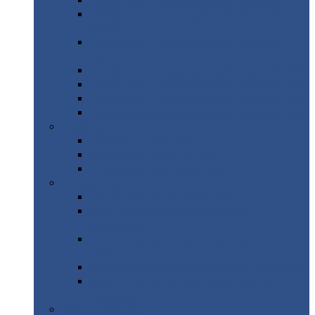
Профнастил
с нестандартной шириной С21
Профнастил
с нестандартной шириной
МП35
Профнастил
с нестандартной шириной
НС35
Профнастил
с нестандартной шириной С44
Профнастил
с нестандартной шириной Н60
Профнастил
с нестандартной шириной Н75
Профнастил
с нестандартной шириной Н114
Профнастил
Профнастил
для крыши
Профнастил
окрашенный
Профнастил
оцинкованный
Сэндвич-панели
Нестандартные
сэндвич панели
С
минераловатным утеплителем (
кровельные )
С
утеплителем из пенополистерола (
кровельные )
С
минераловатным утеплителем ( стеновые )
С
утеплителем из пенополистерола (
стеновые )
Металлочерепица