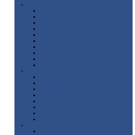
Цветной
металлопрокат
Алюминий
Бронза
Вольфрам
Латунь
Медь
Никель
Олово
Свинец
Титан
Цинк
Нержавеющий
металлопрокат
Лента
Проволока
Квадрат
Круг
нержавеющий
Лист/рулон
Труба
Шестигранник
Диски
ЖБИ
/ Железобетонные изделия
Бордюрный
камень