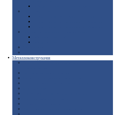
покрытием
Доборные
элементы оцинкованные
Евроштакетник
Штакетник
металлический полукруглый
Штакетник
металлический П-образный
Штакетник
металлический М-образный
Забор
металлический «Еврожалюзи»
Забор
жалюзи — Z
Забор
жалюзи — S
Сантехника
Рельсы
Металлоконструкции
Рамные
конструкции для дорожного
строительства
Быстровозводимые
здания
Металлоконструкции
для мостов
Технологические
металлоконструкции
Козловой
кран
Нестандартные
металлоконструкции
Решетки,
заборы и ограды
Прожекторные
мачты
Изготовление
лестниц из металла
Открытые
крановые эстакады