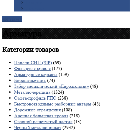
Галерея
Доставка
Контакты
Арматура
Категории
товаров
Панели СИП (SIP)
(69)
Фальцевая кровля
(177)
Арматурные каркасы
(159)
Евроштакетник
(74)
Забор металлический «Еврожалюзи»
(48)
Металлочерепица
(1324)
Омега-профиль ГПО
(238)
Быстровозводимые разборные ангары
(48)
Дорожные ограждения
(108)
Арочная фальцевая кровля
(218)
Сварной решетчатый настил
(13)
Черный металлопрокат
(2932)