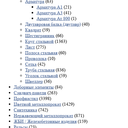
Арматура
(63)
Арматура А1
(21)
Арматура А3
(41)
Арматура Ат 800
(1)
Двутавровая балка (двутавр)
(40)
Квадрат
(59)
Шестигранник
(66)
Круг стальной
(1363)
Лист
(275)
Полоса стальная
(60)
Проволока
(10)
Сетка
(42)
Труба стальная
(836)
Уголок стальной
(59)
Швеллер
(36)
Доборные элементы
(84)
Сэндвич-панели
(263)
Профнастил
(3398)
Цветной металлопрокат
(1429)
Сантехника
(742)
Нержавеющий металлопрокат
(871)
ЖБИ / Железобетонные изделия
(159)
Рельсы
(23)