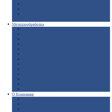
Опоры
ЛЭП
Дымовые
трубы
Закладные
детали для железобетонных
конструкций
Металлообработка
Анодировка
Горячее
цинкование
Лазерная
резка
Правка
плоского металлопроката
Продольно-поперечная
резка рулонов
Порошковая
покраска
Размотка
арматуры
Рубка
металла гильотиной
Резка
газом и плазмой
Сварочно-сборочные
работы
Токарная
обработка
Фрезерование
металла
Шлифовка
металла
О
Компании
Сертификаты
Новости
Вакансии