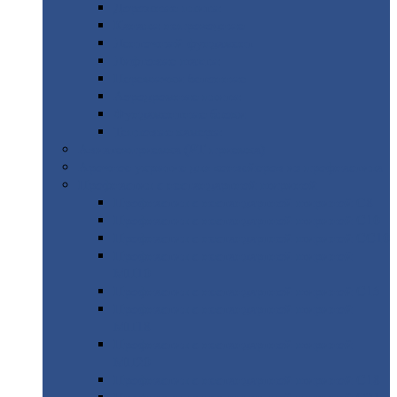
Дорожные
плиты
Каналы
непроходные
Ленточный
фундамент
Лифтовые
шахты
Перемычки
бетонные
Аэродромные
плиты
Фундаментные
блоки
Тепловые
камеры
Авиатехприемка
(РТ приемка)
Арочное
укрытие для конвейеров из профнастила
Профнастил
с нестандартной шириной
Профнастил
с нестандартной шириной С8
Профнастил
с нестандартной шириной С10
Профнастил
с нестандартной шириной СС10
Профнастил
с нестандартной шириной
МП10
Профнастил
с нестандартной шириной С15
Профнастил
с нестандартной шириной
МП18
Профнастил
с нестандартной шириной
МП20
Профнастил
с нестандартной шириной С18