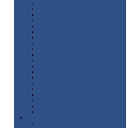
Монтеррей
Супермонтеррей
Макси
Экоррей
Монтекристо
Монтерроса
Трамонтана
Квинта
плюс
Квинта
плюс 3D
Квинта
уно
Монкатта
Классик
Классик
плюс
Ламонтерра
Ламонтерра
X
Ламонтерра
XL
Модерн
Камея
Квадро
Кредо
Доборные
элементы
Доборные
элементы с полимерным