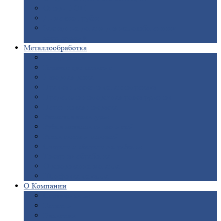
Опоры
ЛЭП
Дымовые
трубы
Закладные
детали для железобетонных
конструкций
Металлообработка
Анодировка
Горячее
цинкование
Лазерная
резка
Правка
плоского металлопроката
Продольно-поперечная
резка рулонов
Порошковая
покраска
Размотка
арматуры
Рубка
металла гильотиной
Резка
газом и плазмой
Сварочно-сборочные
работы
Токарная
обработка
Фрезерование
металла
Шлифовка
металла
О
Компании
Сертификаты
Новости
Вакансии