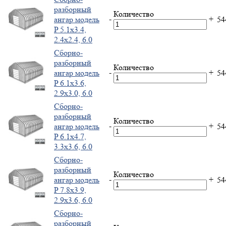
разборный
Количество
-
+
ангар модель
5
P 5.1x3.4,
2.4x2.4, 6.0
Cборно-
разборный
Количество
-
+
ангар модель
5
P 6.1x3.6,
2.9x3.0, 6.0
Cборно-
разборный
Количество
-
+
ангар модель
5
P 6.1x4.7,
3.3x3.6, 6.0
Cборно-
разборный
Количество
-
+
ангар модель
5
P 7.8x3.9,
2.9x3.6, 6.0
Cборно-
разборный