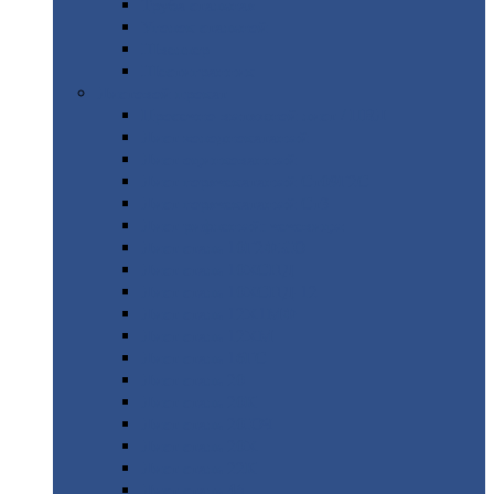
Труба
стальная
Уголок
стальной
Швеллер
Шестигранник
Листовой
прокат
Просечно-вытяжной
лист / ПВЛ
Лист
холоднокатаный
Лист
оцинкованный
Лист
горячекатаный Ст09Г2С
Лист
горячекатаный Ст3
Лист
рифленый: чечевицы
Лист
сталь 10Г2ФБЮ
Лист
сталь 10ХСНД
Лист
сталь 10ХСНД-12
Лист
сталь 12Х1МФ
Лист
сталь 12ХМ
Лист
сталь 16ГС
Лист
сталь 20
Лист
сталь 20К
Лист
сталь 20ЮЧ
Лист
сталь 20Х
Лист
сталь 22К
Лист
сталь 45