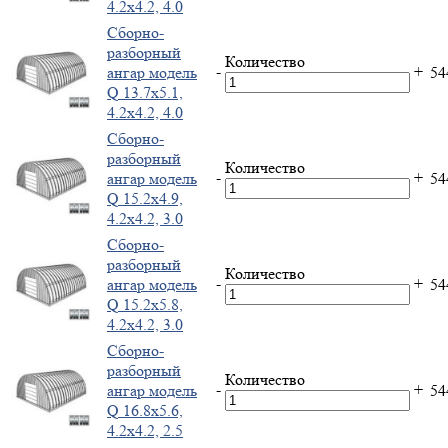
4.2x4.2, 4.0
Cборно-
разборный
Количество
-
+
ангар модель
5
Q 13.7x5.1,
4.2x4.2, 4.0
Cборно-
разборный
Количество
-
+
ангар модель
5
Q 15.2x4.9,
4.2x4.2, 3.0
Cборно-
разборный
Количество
-
+
ангар модель
5
Q 15.2x5.8,
4.2x4.2, 3.0
Cборно-
разборный
Количество
-
+
ангар модель
5
Q 16.8x5.6,
4.2x4.2, 2.5