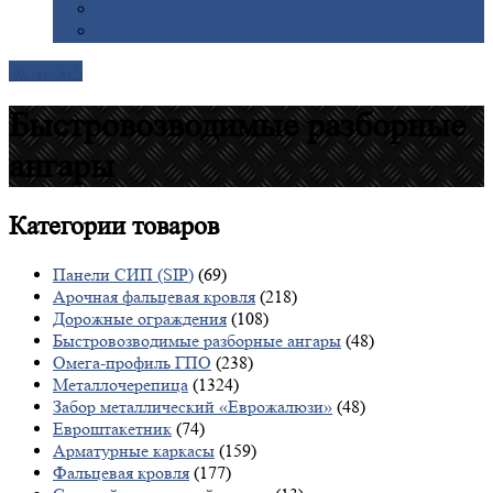
Галерея
Доставка
Контакты
Быстровозводимые разборные
ангары
Категории
товаров
Панели СИП (SIP)
(69)
Арочная фальцевая кровля
(218)
Дорожные ограждения
(108)
Быстровозводимые разборные ангары
(48)
Омега-профиль ГПО
(238)
Металлочерепица
(1324)
Забор металлический «Еврожалюзи»
(48)
Евроштакетник
(74)
Арматурные каркасы
(159)
Фальцевая кровля
(177)