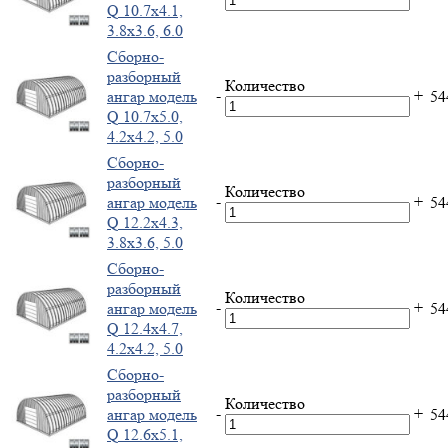
Q 10.7x4.1,
3.8x3.6, 6.0
Cборно-
разборный
Количество
-
+
ангар модель
5
Q 10.7x5.0,
4.2x4.2, 5.0
Cборно-
разборный
Количество
-
+
ангар модель
5
Q 12.2x4.3,
3.8x3.6, 5.0
Cборно-
разборный
Количество
-
+
ангар модель
5
Q 12.4x4.7,
4.2x4.2, 5.0
Cборно-
разборный
Количество
-
+
ангар модель
5
Q 12.6x5.1,