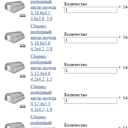
разборный
Количество
-
+
ангар модель
5
S 10.6x4.5,
3.8x3.6, 3.0
Cборно-
разборный
Количество
-
+
ангар модель
5
S 10.6x5.0,
4.2x4.2, 2.0
Cборно-
разборный
Количество
-
+
ангар модель
5
S 12.4x4.8,
4.2x4.2, 1.5
Cборно-
разборный
Количество
-
+
ангар модель
5
S 12.4x5.3,
4.2x4.2, 1.0
Cборно-
разборный
Количество
-
+