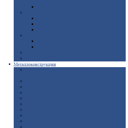
покрытием
Доборные
элементы оцинкованные
Евроштакетник
Штакетник
металлический полукруглый
Штакетник
металлический П-образный
Штакетник
металлический М-образный
Забор
металлический «Еврожалюзи»
Забор
жалюзи — Z
Забор
жалюзи — S
Сантехника
Рельсы
Металлоконструкции
Рамные
конструкции для дорожного
строительства
Быстровозводимые
здания
Металлоконструкции
для мостов
Технологические
металлоконструкции
Козловой
кран
Нестандартные
металлоконструкции
Решетки,
заборы и ограды
Прожекторные
мачты
Изготовление
лестниц из металла
Открытые
крановые эстакады