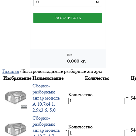
Главная
/ Быстровозводимые разборные ангары
Изображение
Наименование
Количество
Це
Cборно-
разборный
Количество
-
+
ангар модель
5
A 10.7x4.1,
2.9x3.6, 5.0
Cборно-
разборный
Количество
-
+
ангар модель
5