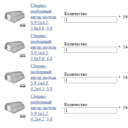
Cборно-
разборный
Количество
-
+
ангар модель
5
S 9.1x4.2,
3.8x3.6, 4.0
Cборно-
разборный
Количество
-
+
ангар модель
5
S 9.1x4.5,
3.8x3.6, 4.0
Cборно-
разборный
Количество
-
+
ангар модель
5
S 9.1x4.8,
4.2x4.2, 3.0
Cборно-
разборный
Количество
-
+
ангар модель
5
S 9.1x5.2,
4.2x4.2, 3.0