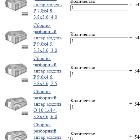
Количество
-
+
ангар модель
5
P 7.8x4.8,
3.8x3.6, 4.0
Cборно-
разборный
Количество
-
+
ангар модель
5
P 9.0x4.5,
3.3x3.6, 3.0
Cборно-
разборный
Количество
-
+
ангар модель
5
P 9.0x4.6,
3.8x3.6, 2.5
Cборно-
разборный
Количество
-
+
ангар модель
5
Q 10.1x4.4,
3.8x3.6, 6.0
Cборно-
разборный
Количество
-
+
ангар модель
5