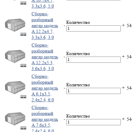
A 10.7x4.7,
3.3x3.6, 5.0
Cборно-
разборный
Количество
-
+
ангар модель
5
A 12.2x4.7,
3.3x3.6, 3.0
Cборно-
разборный
Количество
-
+
ангар модель
5
A 12.2x5.3,
3.6x3.6, 3.0
Cборно-
разборный
Количество
-
+
ангар модель
5
A 6.1x3.5,
2.4x2.4, 6.0
Cборно-
разборный
Количество
-
+
ангар модель
5
A 7.6x3.5,
2.4x2.4, 6.0