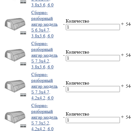
3.8x3.6, 6.0
Cборно-
разборный
Количество
-
+
ангар модель
5
S 6.3x4.7,
3.8x3.6, 6.0
Cборно-
разборный
Количество
-
+
ангар модель
5
S 7.3x4.2,
3.8x3.6, 6.0
Cборно-
разборный
Количество
-
+
ангар модель
5
S 7.3x4.7,
4.2x4.2, 6.0
Cборно-
разборный
Количество
-
+
ангар модель
5
S 7.3x5.2,
4.2x4.2, 6.0