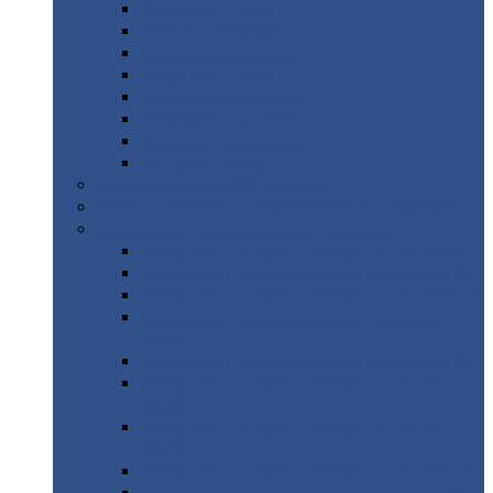
Дорожные
плиты
Каналы
непроходные
Ленточный
фундамент
Лифтовые
шахты
Перемычки
бетонные
Аэродромные
плиты
Фундаментные
блоки
Тепловые
камеры
Авиатехприемка
(РТ приемка)
Арочное
укрытие для конвейеров из профнастила
Профнастил
с нестандартной шириной
Профнастил
с нестандартной шириной С8
Профнастил
с нестандартной шириной С10
Профнастил
с нестандартной шириной СС10
Профнастил
с нестандартной шириной
МП10
Профнастил
с нестандартной шириной С15
Профнастил
с нестандартной шириной
МП18
Профнастил
с нестандартной шириной
МП20
Профнастил
с нестандартной шириной С18