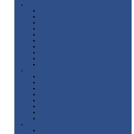
Цветной
металлопрокат
Алюминий
Бронза
Вольфрам
Латунь
Медь
Никель
Олово
Свинец
Титан
Цинк
Нержавеющий
металлопрокат
Лента
Проволока
Квадрат
Круг
нержавеющий
Лист/рулон
Труба
Шестигранник
Диски
ЖБИ
/ Железобетонные изделия
Бордюрный
камень