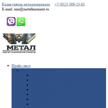
Калькулятор металлопроката
+7 (812) 389-23-81
E-mail: mm@metallmoment.ru
Прайс-лист
Черный
металлопрокат
Арматура
Двутавровая
балка (двутавр)
Квадрат
Круг
стальной
Полоса
стальная
Проволока
Сетка