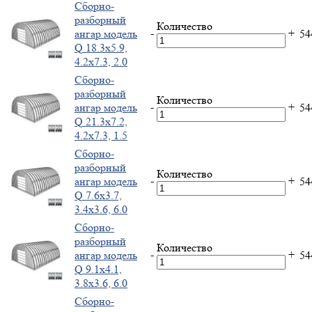
Cборно-
разборный
Количество
-
+
ангар модель
5
Q 18.3x5.9,
4.2x7.3, 2.0
Cборно-
разборный
Количество
-
+
ангар модель
5
Q 21.3x7.2,
4.2x7.3, 1.5
Cборно-
разборный
Количество
-
+
ангар модель
5
Q 7.6x3.7,
3.4x3.6, 6.0
Cборно-
разборный
Количество
-
+
ангар модель
5
Q 9.1x4.1,
3.8x3.6, 6.0
Cборно-