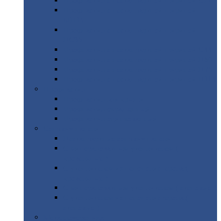
Профнастил
с нестандартной шириной С21
Профнастил
с нестандартной шириной
МП35
Профнастил
с нестандартной шириной
НС35
Профнастил
с нестандартной шириной С44
Профнастил
с нестандартной шириной Н60
Профнастил
с нестандартной шириной Н75
Профнастил
с нестандартной шириной Н114
Профнастил
Профнастил
для крыши
Профнастил
окрашенный
Профнастил
оцинкованный
Сэндвич-панели
Нестандартные
сэндвич панели
С
минераловатным утеплителем (
кровельные )
С
утеплителем из пенополистерола (
кровельные )
С
минераловатным утеплителем ( стеновые )
С
утеплителем из пенополистерола (
стеновые )
Металлочерепица