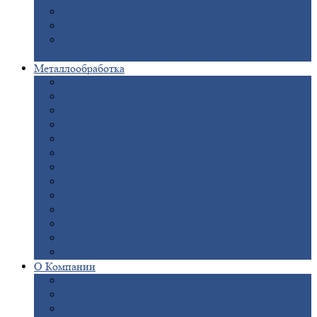
Опоры
ЛЭП
Дымовые
трубы
Закладные
детали для железобетонных
конструкций
Металлообработка
Анодировка
Горячее
цинкование
Лазерная
резка
Правка
плоского металлопроката
Продольно-поперечная
резка рулонов
Порошковая
покраска
Размотка
арматуры
Рубка
металла гильотиной
Резка
газом и плазмой
Сварочно-сборочные
работы
Токарная
обработка
Фрезерование
металла
Шлифовка
металла
О
Компании
Сертификаты
Новости
Вакансии