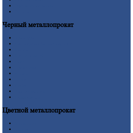
Оформление
заказа
Оплата
Черный
металлопрокат
Арматура
Двутавровая
балка (двутавр)
Квадрат
Круг
стальной
Лист
Проволока
Рельсы
Сетка
Труба
Шестигранник
Калькулятор
Цветной
металлопрокат
Алюминий
Бронза