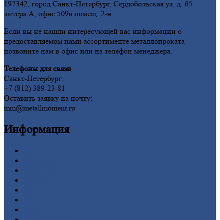
197342, город Санкт-Петербург, Сердобольская ул, д. 65
литера А, офис 509а помещ. 2-н
Если вы не нашли интересующей вас информации о
предоставляемом нами ассортименте металлопроката -
позвоните нам в офис или на телефон менеджера.
Телефоны для связи
Санкт-Петербург:
+7 (812) 389-23-81
Оставить заявку на почту:
mm@metallmoment.ru
Информация
Главная
Вакансии
О
Компании
Заводы
Контакты
Прайс-лист
Новости
Личный
кабинет