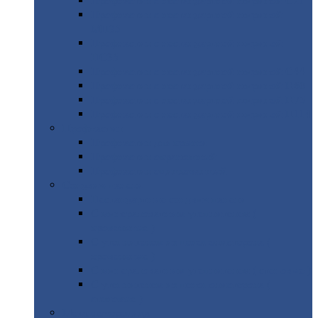
Профнастил
с нестандартной шириной С21
Профнастил
с нестандартной шириной
МП35
Профнастил
с нестандартной шириной
НС35
Профнастил
с нестандартной шириной С44
Профнастил
с нестандартной шириной Н60
Профнастил
с нестандартной шириной Н75
Профнастил
с нестандартной шириной Н114
Профнастил
Профнастил
для крыши
Профнастил
окрашенный
Профнастил
оцинкованный
Сэндвич-панели
Нестандартные
сэндвич панели
С
минераловатным утеплителем (
кровельные )
С
утеплителем из пенополистерола (
кровельные )
С
минераловатным утеплителем ( стеновые )
С
утеплителем из пенополистерола (
стеновые )
Металлочерепица