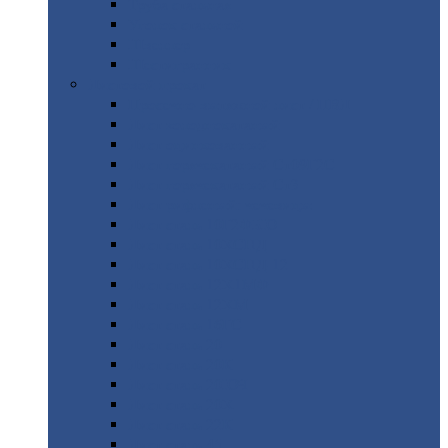
Труба
стальная
Уголок
стальной
Швеллер
Шестигранник
Листовой
прокат
Просечно-вытяжной
лист / ПВЛ
Лист
холоднокатаный
Лист
оцинкованный
Лист
горячекатаный Ст09Г2С
Лист
горячекатаный Ст3
Лист
рифленый: чечевицы
Лист
сталь 10Г2ФБЮ
Лист
сталь 10ХСНД
Лист
сталь 10ХСНД-12
Лист
сталь 12Х1МФ
Лист
сталь 12ХМ
Лист
сталь 16ГС
Лист
сталь 20
Лист
сталь 20К
Лист
сталь 20ЮЧ
Лист
сталь 20Х
Лист
сталь 22К
Лист
сталь 45