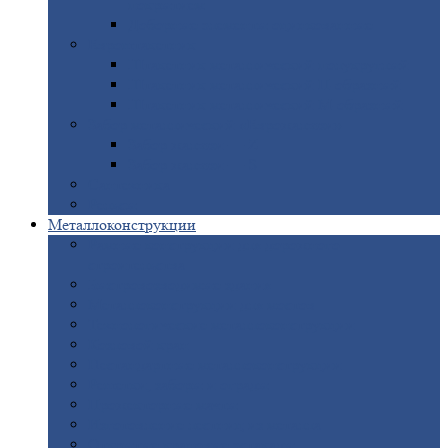
покрытием
Доборные
элементы оцинкованные
Евроштакетник
Штакетник
металлический полукруглый
Штакетник
металлический П-образный
Штакетник
металлический М-образный
Забор
металлический «Еврожалюзи»
Забор
жалюзи — Z
Забор
жалюзи — S
Сантехника
Рельсы
Металлоконструкции
Рамные
конструкции для дорожного
строительства
Быстровозводимые
здания
Металлоконструкции
для мостов
Технологические
металлоконструкции
Козловой
кран
Нестандартные
металлоконструкции
Решетки,
заборы и ограды
Прожекторные
мачты
Изготовление
лестниц из металла
Открытые
крановые эстакады