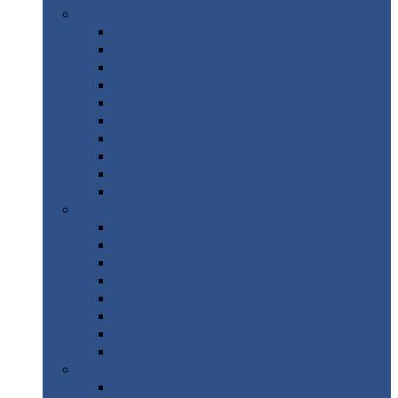
Цветной
металлопрокат
Алюминий
Бронза
Вольфрам
Латунь
Медь
Никель
Олово
Свинец
Титан
Цинк
Нержавеющий
металлопрокат
Лента
Проволока
Квадрат
Круг
нержавеющий
Лист/рулон
Труба
Шестигранник
Диски
ЖБИ
/ Железобетонные изделия
Бордюрный
камень