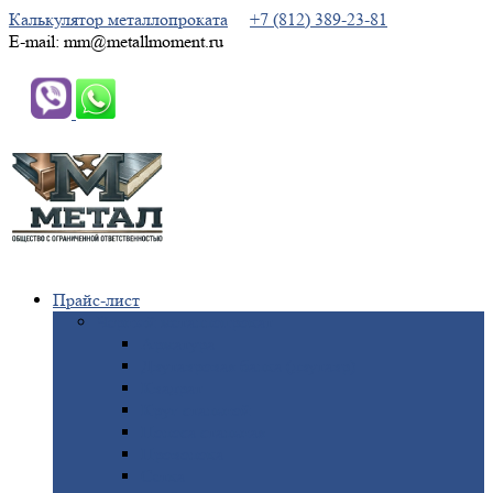
Калькулятор металлопроката
+7 (812) 389-23-81
E-mail: mm@metallmoment.ru
Прайс-лист
Черный
металлопрокат
Арматура
Двутавровая
балка (двутавр)
Квадрат
Круг
стальной
Полоса
стальная
Проволока
Сетка