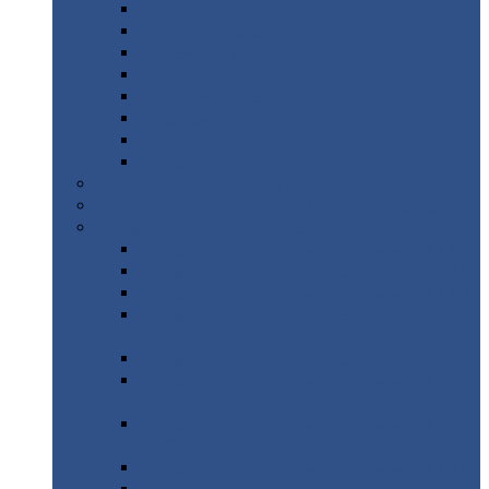
Дорожные
плиты
Каналы
непроходные
Ленточный
фундамент
Лифтовые
шахты
Перемычки
бетонные
Аэродромные
плиты
Фундаментные
блоки
Тепловые
камеры
Авиатехприемка
(РТ приемка)
Арочное
укрытие для конвейеров из профнастила
Профнастил
с нестандартной шириной
Профнастил
с нестандартной шириной С8
Профнастил
с нестандартной шириной С10
Профнастил
с нестандартной шириной СС10
Профнастил
с нестандартной шириной
МП10
Профнастил
с нестандартной шириной С15
Профнастил
с нестандартной шириной
МП18
Профнастил
с нестандартной шириной
МП20
Профнастил
с нестандартной шириной С18