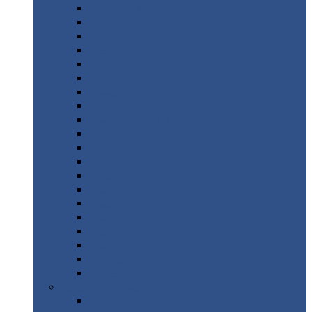
Монтеррей
Супермонтеррей
Макси
Экоррей
Монтекристо
Монтерроса
Трамонтана
Квинта
плюс
Квинта
плюс 3D
Квинта
уно
Монкатта
Классик
Классик
плюс
Ламонтерра
Ламонтерра
X
Ламонтерра
XL
Модерн
Камея
Квадро
Кредо
Доборные
элементы
Доборные
элементы с полимерным