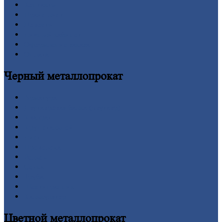
Контакты
Прайс-лист
Новости
Личный
кабинет
Оформление
заказа
Оплата
Черный
металлопрокат
Арматура
Двутавровая
балка (двутавр)
Квадрат
Круг
стальной
Лист
Проволока
Рельсы
Сетка
Труба
Шестигранник
Калькулятор
Цветной
металлопрокат