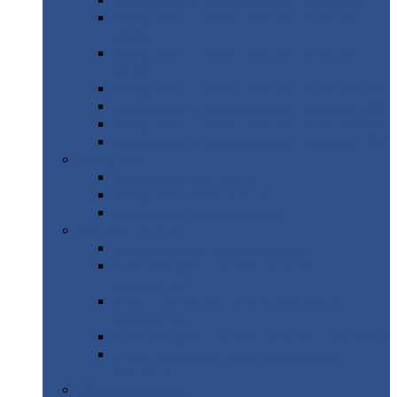
Профнастил
с нестандартной шириной С21
Профнастил
с нестандартной шириной
МП35
Профнастил
с нестандартной шириной
НС35
Профнастил
с нестандартной шириной С44
Профнастил
с нестандартной шириной Н60
Профнастил
с нестандартной шириной Н75
Профнастил
с нестандартной шириной Н114
Профнастил
Профнастил
для крыши
Профнастил
окрашенный
Профнастил
оцинкованный
Сэндвич-панели
Нестандартные
сэндвич панели
С
минераловатным утеплителем (
кровельные )
С
утеплителем из пенополистерола (
кровельные )
С
минераловатным утеплителем ( стеновые )
С
утеплителем из пенополистерола (
стеновые )
Металлочерепица