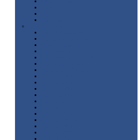
Труба
стальная
Уголок
стальной
Швеллер
Шестигранник
Листовой
прокат
Просечно-вытяжной
лист / ПВЛ
Лист
холоднокатаный
Лист
оцинкованный
Лист
горячекатаный Ст09Г2С
Лист
горячекатаный Ст3
Лист
рифленый: чечевицы
Лист
сталь 10Г2ФБЮ
Лист
сталь 10ХСНД
Лист
сталь 10ХСНД-12
Лист
сталь 12Х1МФ
Лист
сталь 12ХМ
Лист
сталь 16ГС
Лист
сталь 20
Лист
сталь 20К
Лист
сталь 20ЮЧ
Лист
сталь 20Х
Лист
сталь 22К
Лист
сталь 45