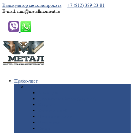
Калькулятор металлопроката
+7 (812) 389-23-81
E-mail: mm@metallmoment.ru
Прайс-лист
Черный
металлопрокат
Арматура
Двутавровая
балка (двутавр)
Квадрат
Круг
стальной
Полоса
стальная
Проволока
Сетка