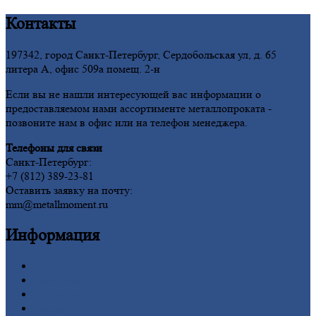
Контакты
197342, город Санкт-Петербург, Сердобольская ул, д. 65
литера А, офис 509а помещ. 2-н
Если вы не нашли интересующей вас информации о
предоставляемом нами ассортименте металлопроката -
позвоните нам в офис или на телефон менеджера.
Телефоны для связи
Санкт-Петербург:
+7 (812) 389-23-81
Оставить заявку на почту:
mm@metallmoment.ru
Информация
Главная
Вакансии
О
Компании
Заводы