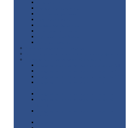
Дорожные
плиты
Каналы
непроходные
Ленточный
фундамент
Лифтовые
шахты
Перемычки
бетонные
Аэродромные
плиты
Фундаментные
блоки
Тепловые
камеры
Авиатехприемка
(РТ приемка)
Арочное
укрытие для конвейеров из профнастила
Профнастил
с нестандартной шириной
Профнастил
с нестандартной шириной С8
Профнастил
с нестандартной шириной С10
Профнастил
с нестандартной шириной СС10
Профнастил
с нестандартной шириной
МП10
Профнастил
с нестандартной шириной С15
Профнастил
с нестандартной шириной
МП18
Профнастил
с нестандартной шириной
МП20
Профнастил
с нестандартной шириной С18