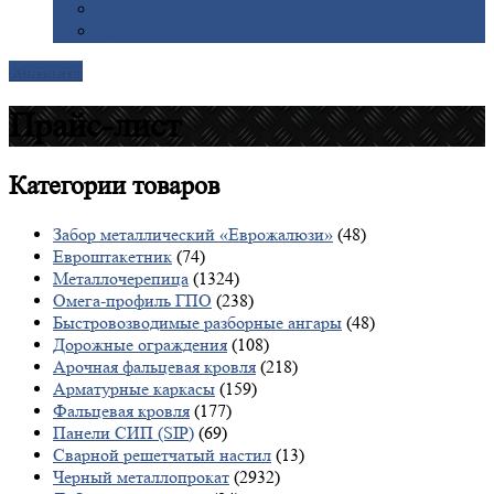
Галерея
Доставка
Контакты
Прайс-лист
Категории
товаров
Забор металлический «Еврожалюзи»
(48)
Евроштакетник
(74)
Металлочерепица
(1324)
Омега-профиль ГПО
(238)
Быстровозводимые разборные ангары
(48)
Дорожные ограждения
(108)
Арочная фальцевая кровля
(218)
Арматурные каркасы
(159)
Фальцевая кровля
(177)
Панели СИП (SIP)
(69)
Сварной решетчатый настил
(13)
Черный металлопрокат
(2932)