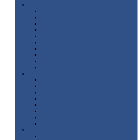
Цветной
металлопрокат
Алюминий
Бронза
Вольфрам
Латунь
Медь
Никель
Олово
Свинец
Титан
Цинк
Нержавеющий
металлопрокат
Лента
Проволока
Квадрат
Круг
нержавеющий
Лист/рулон
Труба
Шестигранник
Диски
ЖБИ
/ Железобетонные изделия
Бордюрный
камень