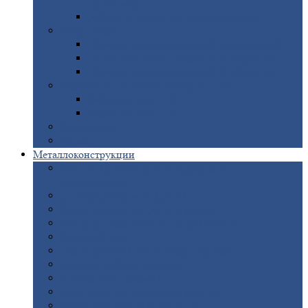
покрытием
Доборные
элементы оцинкованные
Евроштакетник
Штакетник
металлический полукруглый
Штакетник
металлический П-образный
Штакетник
металлический М-образный
Забор
металлический «Еврожалюзи»
Забор
жалюзи — Z
Забор
жалюзи — S
Сантехника
Рельсы
Металлоконструкции
Рамные
конструкции для дорожного
строительства
Быстровозводимые
здания
Металлоконструкции
для мостов
Технологические
металлоконструкции
Козловой
кран
Нестандартные
металлоконструкции
Решетки,
заборы и ограды
Прожекторные
мачты
Изготовление
лестниц из металла
Открытые
крановые эстакады