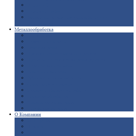
Опоры
ЛЭП
Дымовые
трубы
Закладные
детали для железобетонных
конструкций
Металлообработка
Анодировка
Горячее
цинкование
Лазерная
резка
Правка
плоского металлопроката
Продольно-поперечная
резка рулонов
Порошковая
покраска
Размотка
арматуры
Рубка
металла гильотиной
Резка
газом и плазмой
Сварочно-сборочные
работы
Токарная
обработка
Фрезерование
металла
Шлифовка
металла
О
Компании
Сертификаты
Новости
Вакансии