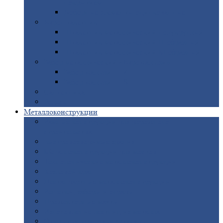
покрытием
Доборные
элементы оцинкованные
Евроштакетник
Штакетник
металлический полукруглый
Штакетник
металлический П-образный
Штакетник
металлический М-образный
Забор
металлический «Еврожалюзи»
Забор
жалюзи — Z
Забор
жалюзи — S
Сантехника
Рельсы
Металлоконструкции
Рамные
конструкции для дорожного
строительства
Быстровозводимые
здания
Металлоконструкции
для мостов
Технологические
металлоконструкции
Козловой
кран
Нестандартные
металлоконструкции
Решетки,
заборы и ограды
Прожекторные
мачты
Изготовление
лестниц из металла
Открытые
крановые эстакады