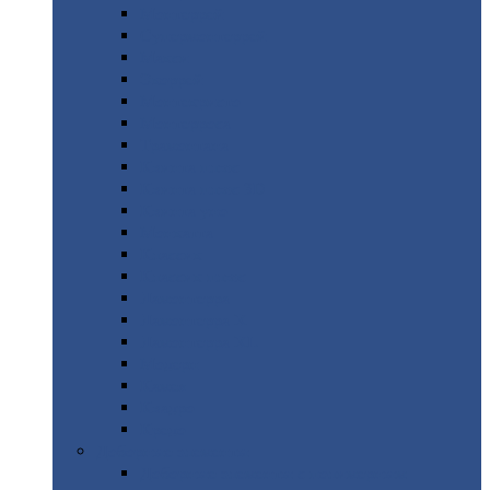
Монтеррей
Супермонтеррей
Макси
Экоррей
Монтекристо
Монтерроса
Трамонтана
Квинта
плюс
Квинта
плюс 3D
Квинта
уно
Монкатта
Классик
Классик
плюс
Ламонтерра
Ламонтерра
X
Ламонтерра
XL
Модерн
Камея
Квадро
Кредо
Доборные
элементы
Доборные
элементы с полимерным