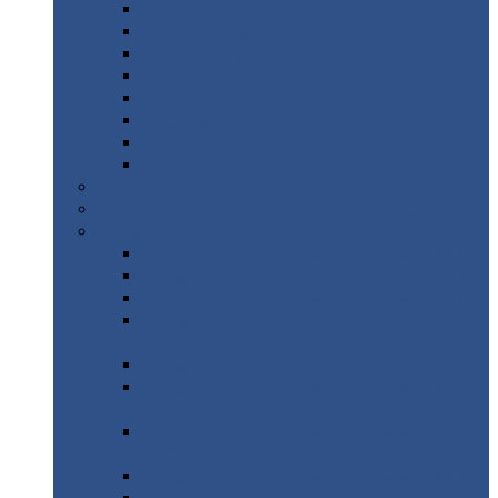
Дорожные
плиты
Каналы
непроходные
Ленточный
фундамент
Лифтовые
шахты
Перемычки
бетонные
Аэродромные
плиты
Фундаментные
блоки
Тепловые
камеры
Авиатехприемка
(РТ приемка)
Арочное
укрытие для конвейеров из профнастила
Профнастил
с нестандартной шириной
Профнастил
с нестандартной шириной С8
Профнастил
с нестандартной шириной С10
Профнастил
с нестандартной шириной СС10
Профнастил
с нестандартной шириной
МП10
Профнастил
с нестандартной шириной С15
Профнастил
с нестандартной шириной
МП18
Профнастил
с нестандартной шириной
МП20
Профнастил
с нестандартной шириной С18