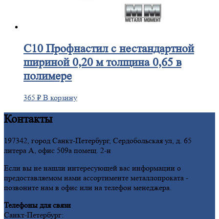
С10
Профнастил с нестандартной
шириной 0,20 м толщина 0,65 в
полимере
365
₽
В корзину
Контакты
197342, город Санкт-Петербург, Сердобольская ул, д. 65
литера А, офис 509а помещ. 2-н
Если вы не нашли интересующей вас информации о
предоставляемом нами ассортименте металлопроката -
позвоните нам в офис или на телефон менеджера.
Телефоны для связи
Санкт-Петербург: