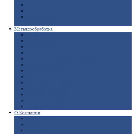
Опоры
ЛЭП
Дымовые
трубы
Закладные
детали для железобетонных
конструкций
Металлообработка
Анодировка
Горячее
цинкование
Лазерная
резка
Правка
плоского металлопроката
Продольно-поперечная
резка рулонов
Порошковая
покраска
Размотка
арматуры
Рубка
металла гильотиной
Резка
газом и плазмой
Сварочно-сборочные
работы
Токарная
обработка
Фрезерование
металла
Шлифовка
металла
О
Компании
Сертификаты
Новости
Вакансии