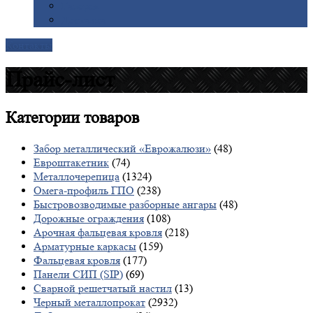
Галерея
Доставка
Контакты
Прайс-лист
Категории
товаров
Забор металлический «Еврожалюзи»
(48)
Евроштакетник
(74)
Металлочерепица
(1324)
Омега-профиль ГПО
(238)
Быстровозводимые разборные ангары
(48)
Дорожные ограждения
(108)
Арочная фальцевая кровля
(218)
Арматурные каркасы
(159)
Фальцевая кровля
(177)
Панели СИП (SIP)
(69)
Сварной решетчатый настил
(13)
Черный металлопрокат
(2932)