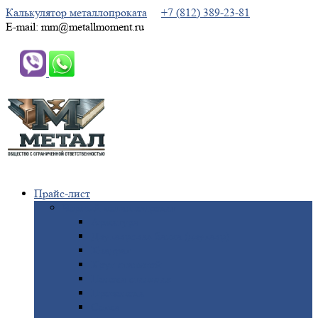
Калькулятор металлопроката
+7 (812) 389-23-81
E-mail: mm@metallmoment.ru
Прайс-лист
Черный
металлопрокат
Арматура
Двутавровая
балка (двутавр)
Квадрат
Круг
стальной
Полоса
стальная
Проволока
Сетка