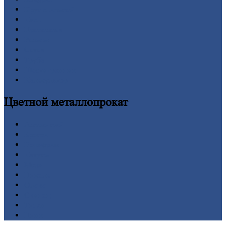
Круг
стальной
Лист
Проволока
Рельсы
Сетка
Труба
Шестигранник
Калькулятор
Цветной
металлопрокат
Алюминий
Бронза
Вольфрам
Латунь
Медь
Никель
Олово
Свинец
Титан
Цинк