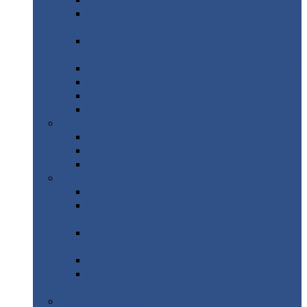
Профнастил
с нестандартной шириной С21
Профнастил
с нестандартной шириной
МП35
Профнастил
с нестандартной шириной
НС35
Профнастил
с нестандартной шириной С44
Профнастил
с нестандартной шириной Н60
Профнастил
с нестандартной шириной Н75
Профнастил
с нестандартной шириной Н114
Профнастил
Профнастил
для крыши
Профнастил
окрашенный
Профнастил
оцинкованный
Сэндвич-панели
Нестандартные
сэндвич панели
С
минераловатным утеплителем (
кровельные )
С
утеплителем из пенополистерола (
кровельные )
С
минераловатным утеплителем ( стеновые )
С
утеплителем из пенополистерола (
стеновые )
Металлочерепица