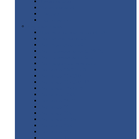
Труба
стальная
Уголок
стальной
Швеллер
Шестигранник
Листовой
прокат
Просечно-вытяжной
лист / ПВЛ
Лист
холоднокатаный
Лист
оцинкованный
Лист
горячекатаный Ст09Г2С
Лист
горячекатаный Ст3
Лист
рифленый: чечевицы
Лист
сталь 10Г2ФБЮ
Лист
сталь 10ХСНД
Лист
сталь 10ХСНД-12
Лист
сталь 12Х1МФ
Лист
сталь 12ХМ
Лист
сталь 16ГС
Лист
сталь 20
Лист
сталь 20К
Лист
сталь 20ЮЧ
Лист
сталь 20Х
Лист
сталь 22К
Лист
сталь 45