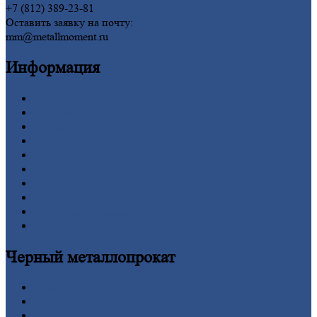
+7 (812) 389-23-81
Оставить заявку на почту:
mm@metallmoment.ru
Информация
Главная
Вакансии
О
Компании
Заводы
Контакты
Прайс-лист
Новости
Личный
кабинет
Оформление
заказа
Оплата
Черный
металлопрокат
Арматура
Двутавровая
балка (двутавр)
Квадрат