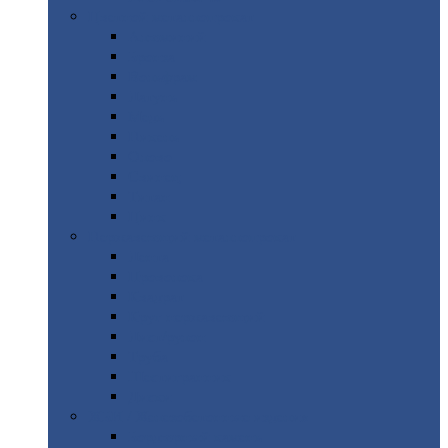
Цветной
металлопрокат
Алюминий
Бронза
Вольфрам
Латунь
Медь
Никель
Олово
Свинец
Титан
Цинк
Нержавеющий
металлопрокат
Лента
Проволока
Квадрат
Круг
нержавеющий
Лист/рулон
Труба
Шестигранник
Диски
ЖБИ
/ Железобетонные изделия
Бордюрный
камень