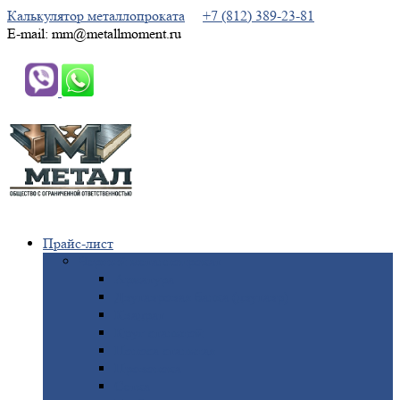
Калькулятор металлопроката
+7 (812) 389-23-81
E-mail: mm@metallmoment.ru
Прайс-лист
Черный
металлопрокат
Арматура
Двутавровая
балка (двутавр)
Квадрат
Круг
стальной
Полоса
стальная
Проволока
Сетка