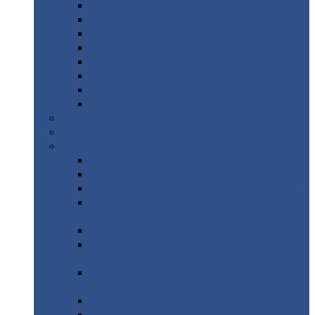
Дорожные
плиты
Каналы
непроходные
Ленточный
фундамент
Лифтовые
шахты
Перемычки
бетонные
Аэродромные
плиты
Фундаментные
блоки
Тепловые
камеры
Авиатехприемка
(РТ приемка)
Арочное
укрытие для конвейеров из профнастила
Профнастил
с нестандартной шириной
Профнастил
с нестандартной шириной С8
Профнастил
с нестандартной шириной С10
Профнастил
с нестандартной шириной СС10
Профнастил
с нестандартной шириной
МП10
Профнастил
с нестандартной шириной С15
Профнастил
с нестандартной шириной
МП18
Профнастил
с нестандартной шириной
МП20
Профнастил
с нестандартной шириной С18