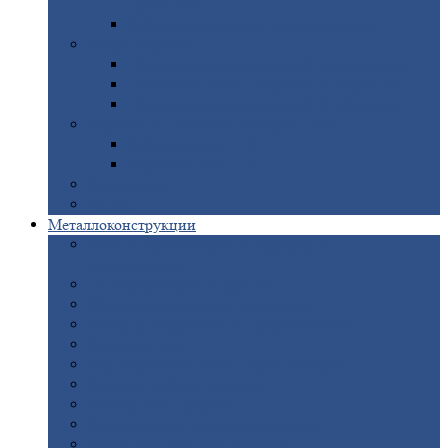
покрытием
Доборные
элементы оцинкованные
Евроштакетник
Штакетник
металлический полукруглый
Штакетник
металлический П-образный
Штакетник
металлический М-образный
Забор
металлический «Еврожалюзи»
Забор
жалюзи — Z
Забор
жалюзи — S
Сантехника
Рельсы
Металлоконструкции
Рамные
конструкции для дорожного
строительства
Быстровозводимые
здания
Металлоконструкции
для мостов
Технологические
металлоконструкции
Козловой
кран
Нестандартные
металлоконструкции
Решетки,
заборы и ограды
Прожекторные
мачты
Изготовление
лестниц из металла
Открытые
крановые эстакады