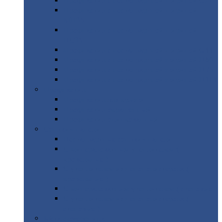
Профнастил
с нестандартной шириной С21
Профнастил
с нестандартной шириной
МП35
Профнастил
с нестандартной шириной
НС35
Профнастил
с нестандартной шириной С44
Профнастил
с нестандартной шириной Н60
Профнастил
с нестандартной шириной Н75
Профнастил
с нестандартной шириной Н114
Профнастил
Профнастил
для крыши
Профнастил
окрашенный
Профнастил
оцинкованный
Сэндвич-панели
Нестандартные
сэндвич панели
С
минераловатным утеплителем (
кровельные )
С
утеплителем из пенополистерола (
кровельные )
С
минераловатным утеплителем ( стеновые )
С
утеплителем из пенополистерола (
стеновые )
Металлочерепица