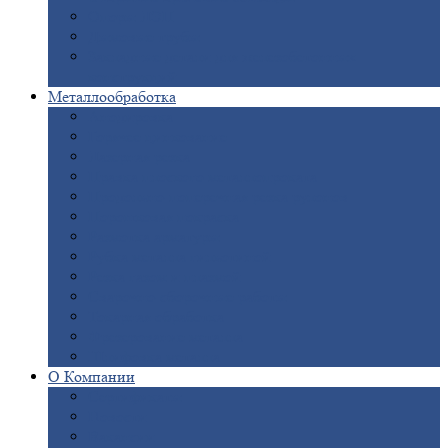
Опоры
ЛЭП
Дымовые
трубы
Закладные
детали для железобетонных
конструкций
Металлообработка
Анодировка
Горячее
цинкование
Лазерная
резка
Правка
плоского металлопроката
Продольно-поперечная
резка рулонов
Порошковая
покраска
Размотка
арматуры
Рубка
металла гильотиной
Резка
газом и плазмой
Сварочно-сборочные
работы
Токарная
обработка
Фрезерование
металла
Шлифовка
металла
О
Компании
Сертификаты
Новости
Вакансии