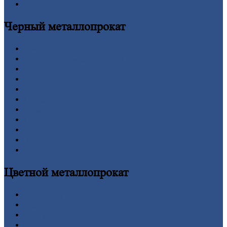
Оплата
Черный
металлопрокат
Арматура
Двутавровая
балка (двутавр)
Квадрат
Круг
стальной
Лист
Проволока
Рельсы
Сетка
Труба
Шестигранник
Калькулятор
Цветной
металлопрокат
Алюминий
Бронза
Вольфрам
Латунь