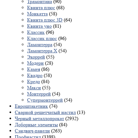
Трамонтана
(90)
Квинта плюс
(68)
Монкатта
(58)
Квинта плюс 3D
(64)
Квинта уно
(81)
Классик
(96)
Классик плюс
(96)
Ламонтерра
(54)
Ламонтерра X
(54)
Экоррей
(55)
Модерн
(28)
Камея
(86)
Квадро
(58)
Кредо
(84)
Макси
(55)
Монтеррей
(54)
Супермонтеррей
(54)
Евроштакетник
(74)
Сварной решетчатый настил
(13)
Черный металлопрокат
(2932)
Доборные элементы
(84)
Сэндвич-панели
(263)
Профнастил
(3398)