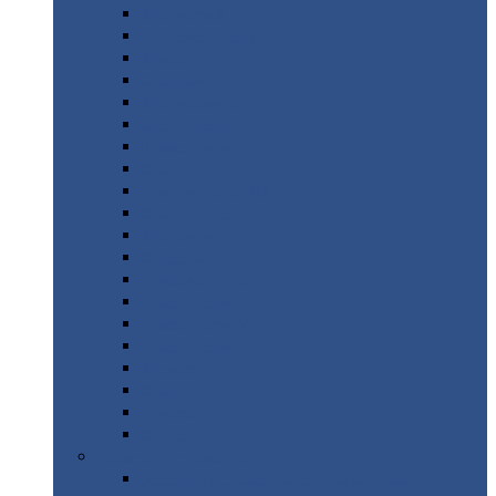
Монтеррей
Супермонтеррей
Макси
Экоррей
Монтекристо
Монтерроса
Трамонтана
Квинта
плюс
Квинта
плюс 3D
Квинта
уно
Монкатта
Классик
Классик
плюс
Ламонтерра
Ламонтерра
X
Ламонтерра
XL
Модерн
Камея
Квадро
Кредо
Доборные
элементы
Доборные
элементы с полимерным