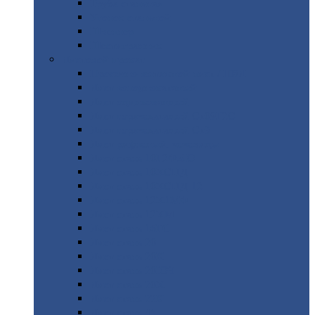
Труба
стальная
Уголок
стальной
Швеллер
Шестигранник
Листовой
прокат
Просечно-вытяжной
лист / ПВЛ
Лист
холоднокатаный
Лист
оцинкованный
Лист
горячекатаный Ст09Г2С
Лист
горячекатаный Ст3
Лист
рифленый: чечевицы
Лист
сталь 10Г2ФБЮ
Лист
сталь 10ХСНД
Лист
сталь 10ХСНД-12
Лист
сталь 12Х1МФ
Лист
сталь 12ХМ
Лист
сталь 16ГС
Лист
сталь 20
Лист
сталь 20К
Лист
сталь 20ЮЧ
Лист
сталь 20Х
Лист
сталь 22К
Лист
сталь 45