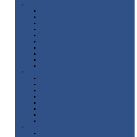
Цветной
металлопрокат
Алюминий
Бронза
Вольфрам
Латунь
Медь
Никель
Олово
Свинец
Титан
Цинк
Нержавеющий
металлопрокат
Лента
Проволока
Квадрат
Круг
нержавеющий
Лист/рулон
Труба
Шестигранник
Диски
ЖБИ
/ Железобетонные изделия
Бордюрный
камень