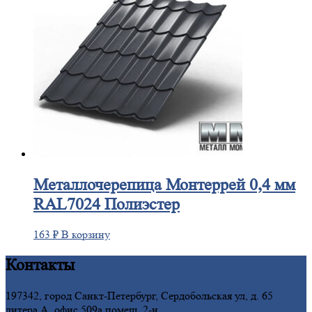
Металлочерепица
Монтеррей 0,4 мм
RAL7024 Полиэстер
163
₽
В корзину
Контакты
197342, город Санкт-Петербург, Сердобольская ул, д. 65
литера А, офис 509а помещ. 2-н