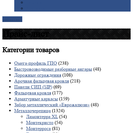
Галерея
Доставка
Контакты
Прайс-лист
Категории
товаров
Омега-профиль ГПО
(238)
Быстровозводимые разборные ангары
(48)
Дорожные ограждения
(108)
Арочная фальцевая кровля
(218)
Панели СИП (SIP)
(69)
Фальцевая кровля
(177)
Арматурные каркасы
(159)
Забор металлический «Еврожалюзи»
(48)
Металлочерепица
(1324)
Ламонтерра XL
(54)
Монтекристо
(54)
Монтерроса
(81)