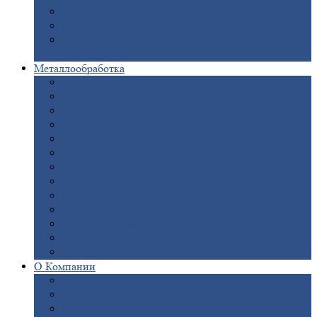
Опоры
ЛЭП
Дымовые
трубы
Закладные
детали для железобетонных
конструкций
Металлообработка
Анодировка
Горячее
цинкование
Лазерная
резка
Правка
плоского металлопроката
Продольно-поперечная
резка рулонов
Порошковая
покраска
Размотка
арматуры
Рубка
металла гильотиной
Резка
газом и плазмой
Сварочно-сборочные
работы
Токарная
обработка
Фрезерование
металла
Шлифовка
металла
О
Компании
Сертификаты
Новости
Вакансии