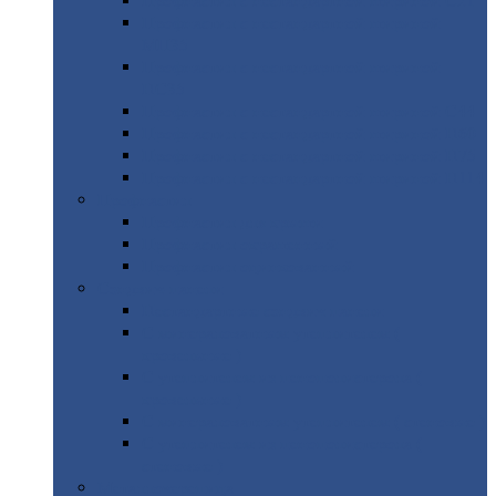
Профнастил
с нестандартной шириной С21
Профнастил
с нестандартной шириной
МП35
Профнастил
с нестандартной шириной
НС35
Профнастил
с нестандартной шириной С44
Профнастил
с нестандартной шириной Н60
Профнастил
с нестандартной шириной Н75
Профнастил
с нестандартной шириной Н114
Профнастил
Профнастил
для крыши
Профнастил
окрашенный
Профнастил
оцинкованный
Сэндвич-панели
Нестандартные
сэндвич панели
С
минераловатным утеплителем (
кровельные )
С
утеплителем из пенополистерола (
кровельные )
С
минераловатным утеплителем ( стеновые )
С
утеплителем из пенополистерола (
стеновые )
Металлочерепица