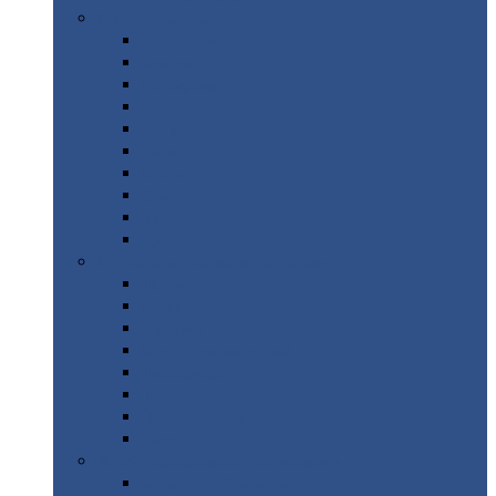
Цветной
металлопрокат
Алюминий
Бронза
Вольфрам
Латунь
Медь
Никель
Олово
Свинец
Титан
Цинк
Нержавеющий
металлопрокат
Лента
Проволока
Квадрат
Круг
нержавеющий
Лист/рулон
Труба
Шестигранник
Диски
ЖБИ
/ Железобетонные изделия
Бордюрный
камень