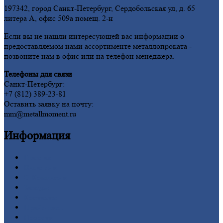
197342, город Санкт-Петербург, Сердобольская ул, д. 65
литера А, офис 509а помещ. 2-н
Если вы не нашли интересующей вас информации о
предоставляемом нами ассортименте металлопроката -
позвоните нам в офис или на телефон менеджера.
Телефоны для связи
Санкт-Петербург:
+7 (812) 389-23-81
Оставить заявку на почту:
mm@metallmoment.ru
Информация
Главная
Вакансии
О
Компании
Заводы
Контакты
Прайс-лист
Новости