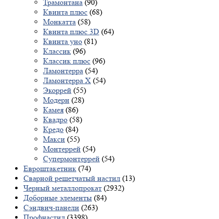
Трамонтана
(90)
Квинта плюс
(68)
Монкатта
(58)
Квинта плюс 3D
(64)
Квинта уно
(81)
Классик
(96)
Классик плюс
(96)
Ламонтерра
(54)
Ламонтерра X
(54)
Экоррей
(55)
Модерн
(28)
Камея
(86)
Квадро
(58)
Кредо
(84)
Макси
(55)
Монтеррей
(54)
Супермонтеррей
(54)
Евроштакетник
(74)
Сварной решетчатый настил
(13)
Черный металлопрокат
(2932)
Доборные элементы
(84)
Сэндвич-панели
(263)
Профнастил
(3398)