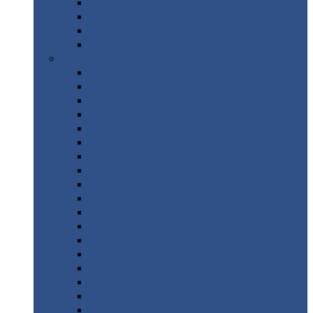
Труба
стальная
Уголок
стальной
Швеллер
Шестигранник
Листовой
прокат
Просечно-вытяжной
лист / ПВЛ
Лист
холоднокатаный
Лист
оцинкованный
Лист
горячекатаный Ст09Г2С
Лист
горячекатаный Ст3
Лист
рифленый: чечевицы
Лист
сталь 10Г2ФБЮ
Лист
сталь 10ХСНД
Лист
сталь 10ХСНД-12
Лист
сталь 12Х1МФ
Лист
сталь 12ХМ
Лист
сталь 16ГС
Лист
сталь 20
Лист
сталь 20К
Лист
сталь 20ЮЧ
Лист
сталь 20Х
Лист
сталь 22К
Лист
сталь 45