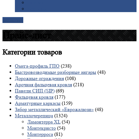
Галерея
Доставка
Контакты
Прайс-лист
Категории
товаров
Омега-профиль ГПО
(238)
Быстровозводимые разборные ангары
(48)
Дорожные ограждения
(108)
Арочная фальцевая кровля
(218)
Панели СИП (SIP)
(69)
Фальцевая кровля
(177)
Арматурные каркасы
(159)
Забор металлический «Еврожалюзи»
(48)
Металлочерепица
(1324)
Ламонтерра XL
(54)
Монтекристо
(54)
Монтерроса
(81)