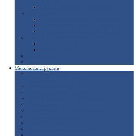
покрытием
Доборные
элементы оцинкованные
Евроштакетник
Штакетник
металлический полукруглый
Штакетник
металлический П-образный
Штакетник
металлический М-образный
Забор
металлический «Еврожалюзи»
Забор
жалюзи — Z
Забор
жалюзи — S
Сантехника
Рельсы
Металлоконструкции
Рамные
конструкции для дорожного
строительства
Быстровозводимые
здания
Металлоконструкции
для мостов
Технологические
металлоконструкции
Козловой
кран
Нестандартные
металлоконструкции
Решетки,
заборы и ограды
Прожекторные
мачты
Изготовление
лестниц из металла
Открытые
крановые эстакады