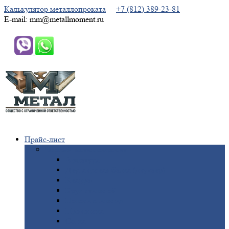
Калькулятор металлопроката
+7 (812) 389-23-81
E-mail: mm@metallmoment.ru
Прайс-лист
Черный
металлопрокат
Арматура
Двутавровая
балка (двутавр)
Квадрат
Круг
стальной
Полоса
стальная
Проволока
Сетка