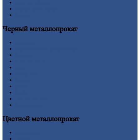
Личный
кабинет
Оформление
заказа
Оплата
Черный
металлопрокат
Арматура
Двутавровая
балка (двутавр)
Квадрат
Круг
стальной
Лист
Проволока
Рельсы
Сетка
Труба
Шестигранник
Калькулятор
Цветной
металлопрокат
Алюминий
Бронза