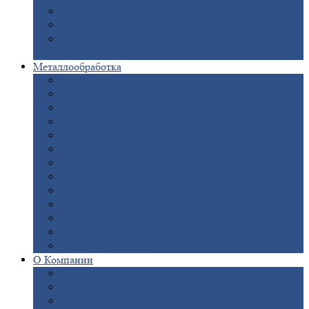
Опоры
ЛЭП
Дымовые
трубы
Закладные
детали для железобетонных
конструкций
Металлообработка
Анодировка
Горячее
цинкование
Лазерная
резка
Правка
плоского металлопроката
Продольно-поперечная
резка рулонов
Порошковая
покраска
Размотка
арматуры
Рубка
металла гильотиной
Резка
газом и плазмой
Сварочно-сборочные
работы
Токарная
обработка
Фрезерование
металла
Шлифовка
металла
О
Компании
Сертификаты
Новости
Вакансии