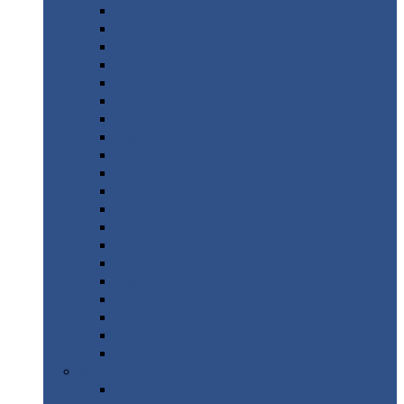
Монтеррей
Супермонтеррей
Макси
Экоррей
Монтекристо
Монтерроса
Трамонтана
Квинта
плюс
Квинта
плюс 3D
Квинта
уно
Монкатта
Классик
Классик
плюс
Ламонтерра
Ламонтерра
X
Ламонтерра
XL
Модерн
Камея
Квадро
Кредо
Доборные
элементы
Доборные
элементы с полимерным