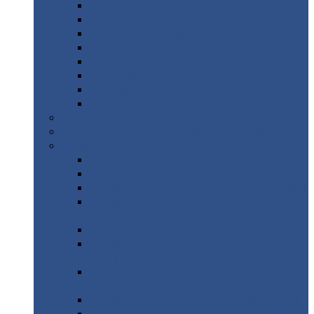
Дорожные
плиты
Каналы
непроходные
Ленточный
фундамент
Лифтовые
шахты
Перемычки
бетонные
Аэродромные
плиты
Фундаментные
блоки
Тепловые
камеры
Авиатехприемка
(РТ приемка)
Арочное
укрытие для конвейеров из профнастила
Профнастил
с нестандартной шириной
Профнастил
с нестандартной шириной С8
Профнастил
с нестандартной шириной С10
Профнастил
с нестандартной шириной СС10
Профнастил
с нестандартной шириной
МП10
Профнастил
с нестандартной шириной С15
Профнастил
с нестандартной шириной
МП18
Профнастил
с нестандартной шириной
МП20
Профнастил
с нестандартной шириной С18