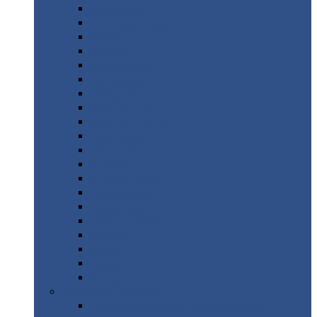
Монтеррей
Супермонтеррей
Макси
Экоррей
Монтекристо
Монтерроса
Трамонтана
Квинта
плюс
Квинта
плюс 3D
Квинта
уно
Монкатта
Классик
Классик
плюс
Ламонтерра
Ламонтерра
X
Ламонтерра
XL
Модерн
Камея
Квадро
Кредо
Доборные
элементы
Доборные
элементы с полимерным