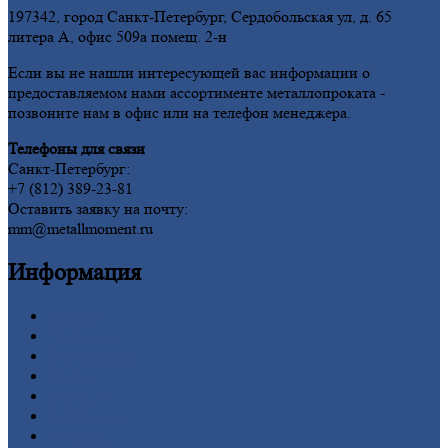
197342, город Санкт-Петербург, Сердобольская ул, д. 65
литера А, офис 509а помещ. 2-н
Если вы не нашли интересующей вас информации о
предоставляемом нами ассортименте металлопроката -
позвоните нам в офис или на телефон менеджера.
Телефоны для связи
Санкт-Петербург:
+7 (812) 389-23-81
Оставить заявку на почту:
mm@metallmoment.ru
Информация
Главная
Вакансии
О
Компании
Заводы
Контакты
Прайс-лист
Новости