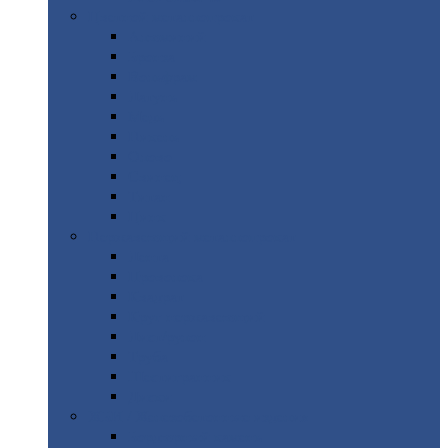
Цветной
металлопрокат
Алюминий
Бронза
Вольфрам
Латунь
Медь
Никель
Олово
Свинец
Титан
Цинк
Нержавеющий
металлопрокат
Лента
Проволока
Квадрат
Круг
нержавеющий
Лист/рулон
Труба
Шестигранник
Диски
ЖБИ
/ Железобетонные изделия
Бордюрный
камень