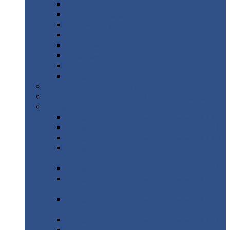
Дорожные
плиты
Каналы
непроходные
Ленточный
фундамент
Лифтовые
шахты
Перемычки
бетонные
Аэродромные
плиты
Фундаментные
блоки
Тепловые
камеры
Авиатехприемка
(РТ приемка)
Арочное
укрытие для конвейеров из профнастила
Профнастил
с нестандартной шириной
Профнастил
с нестандартной шириной С8
Профнастил
с нестандартной шириной С10
Профнастил
с нестандартной шириной СС10
Профнастил
с нестандартной шириной
МП10
Профнастил
с нестандартной шириной С15
Профнастил
с нестандартной шириной
МП18
Профнастил
с нестандартной шириной
МП20
Профнастил
с нестандартной шириной С18