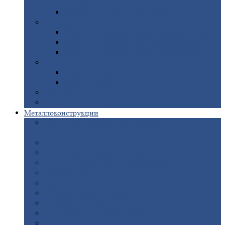
покрытием
Доборные
элементы оцинкованные
Евроштакетник
Штакетник
металлический полукруглый
Штакетник
металлический П-образный
Штакетник
металлический М-образный
Забор
металлический «Еврожалюзи»
Забор
жалюзи — Z
Забор
жалюзи — S
Сантехника
Рельсы
Металлоконструкции
Рамные
конструкции для дорожного
строительства
Быстровозводимые
здания
Металлоконструкции
для мостов
Технологические
металлоконструкции
Козловой
кран
Нестандартные
металлоконструкции
Решетки,
заборы и ограды
Прожекторные
мачты
Изготовление
лестниц из металла
Открытые
крановые эстакады