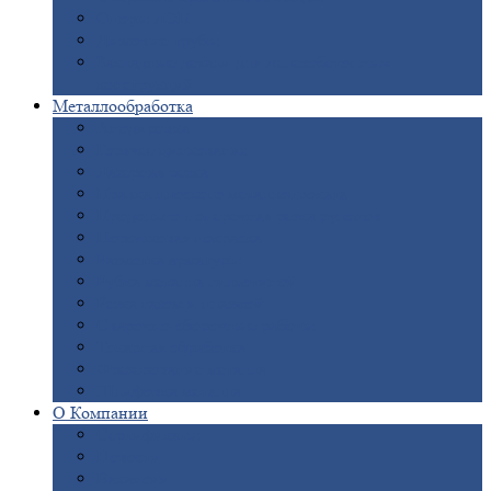
Опоры
ЛЭП
Дымовые
трубы
Закладные
детали для железобетонных
конструкций
Металлообработка
Анодировка
Горячее
цинкование
Лазерная
резка
Правка
плоского металлопроката
Продольно-поперечная
резка рулонов
Порошковая
покраска
Размотка
арматуры
Рубка
металла гильотиной
Резка
газом и плазмой
Сварочно-сборочные
работы
Токарная
обработка
Фрезерование
металла
Шлифовка
металла
О
Компании
Сертификаты
Новости
Вакансии