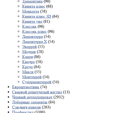
Трамонтана
(90)
Квинта плюс
(68)
Монкатта
(58)
Квинта плюс 3D
(64)
Квинта уно
(81)
Классик
(96)
Классик плюс
(96)
Ламонтерра
(54)
Ламонтерра X
(54)
Экоррей
(55)
Модерн
(28)
Камея
(86)
Квадро
(58)
Кредо
(84)
Макси
(55)
Монтеррей
(54)
Супермонтеррей
(54)
Евроштакетник
(74)
Сварной решетчатый настил
(13)
Черный металлопрокат
(2932)
Доборные элементы
(84)
Сэндвич-панели
(263)
Профнастил
(3398)