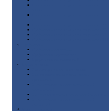
Профнастил
с нестандартной шириной С21
Профнастил
с нестандартной шириной
МП35
Профнастил
с нестандартной шириной
НС35
Профнастил
с нестандартной шириной С44
Профнастил
с нестандартной шириной Н60
Профнастил
с нестандартной шириной Н75
Профнастил
с нестандартной шириной Н114
Профнастил
Профнастил
для крыши
Профнастил
окрашенный
Профнастил
оцинкованный
Сэндвич-панели
Нестандартные
сэндвич панели
С
минераловатным утеплителем (
кровельные )
С
утеплителем из пенополистерола (
кровельные )
С
минераловатным утеплителем ( стеновые )
С
утеплителем из пенополистерола (
стеновые )
Металлочерепица