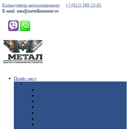
Калькулятор металлопроката
+7 (812) 389-23-81
E-mail: mm@metallmoment.ru
Прайс-лист
Черный
металлопрокат
Арматура
Двутавровая
балка (двутавр)
Квадрат
Круг
стальной
Полоса
стальная
Проволока
Сетка