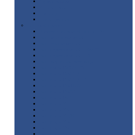
Труба
стальная
Уголок
стальной
Швеллер
Шестигранник
Листовой
прокат
Просечно-вытяжной
лист / ПВЛ
Лист
холоднокатаный
Лист
оцинкованный
Лист
горячекатаный Ст09Г2С
Лист
горячекатаный Ст3
Лист
рифленый: чечевицы
Лист
сталь 10Г2ФБЮ
Лист
сталь 10ХСНД
Лист
сталь 10ХСНД-12
Лист
сталь 12Х1МФ
Лист
сталь 12ХМ
Лист
сталь 16ГС
Лист
сталь 20
Лист
сталь 20К
Лист
сталь 20ЮЧ
Лист
сталь 20Х
Лист
сталь 22К
Лист
сталь 45