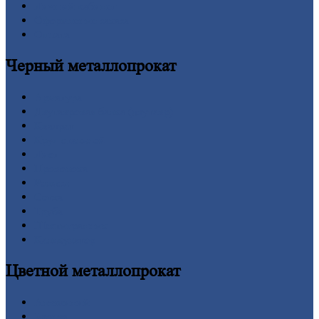
Личный
кабинет
Оформление
заказа
Оплата
Черный
металлопрокат
Арматура
Двутавровая
балка (двутавр)
Квадрат
Круг
стальной
Лист
Проволока
Рельсы
Сетка
Труба
Шестигранник
Калькулятор
Цветной
металлопрокат
Алюминий
Бронза