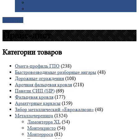
Галерея
Доставка
Контакты
Прайс-лист
Категории
товаров
Омега-профиль ГПО
(238)
Быстровозводимые разборные ангары
(48)
Дорожные ограждения
(108)
Арочная фальцевая кровля
(218)
Панели СИП (SIP)
(69)
Фальцевая кровля
(177)
Арматурные каркасы
(159)
Забор металлический «Еврожалюзи»
(48)
Металлочерепица
(1324)
Ламонтерра XL
(54)
Монтекристо
(54)
Монтерроса
(81)