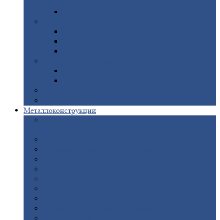
покрытием
Доборные
элементы оцинкованные
Евроштакетник
Штакетник
металлический полукруглый
Штакетник
металлический П-образный
Штакетник
металлический М-образный
Забор
металлический «Еврожалюзи»
Забор
жалюзи — Z
Забор
жалюзи — S
Сантехника
Рельсы
Металлоконструкции
Рамные
конструкции для дорожного
строительства
Быстровозводимые
здания
Металлоконструкции
для мостов
Технологические
металлоконструкции
Козловой
кран
Нестандартные
металлоконструкции
Решетки,
заборы и ограды
Прожекторные
мачты
Изготовление
лестниц из металла
Открытые
крановые эстакады