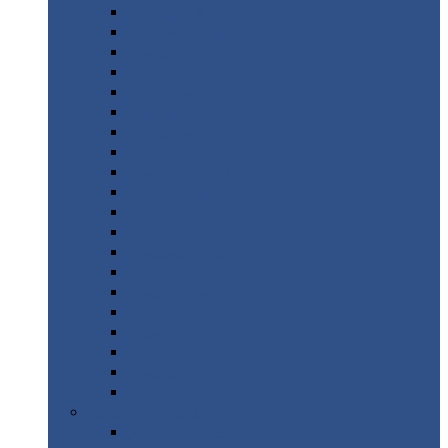
Монтеррей
Супермонтеррей
Макси
Экоррей
Монтекристо
Монтерроса
Трамонтана
Квинта
плюс
Квинта
плюс 3D
Квинта
уно
Монкатта
Классик
Классик
плюс
Ламонтерра
Ламонтерра
X
Ламонтерра
XL
Модерн
Камея
Квадро
Кредо
Доборные
элементы
Доборные
элементы с полимерным