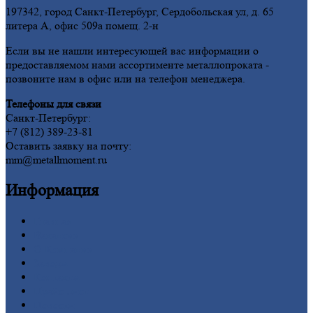
197342, город Санкт-Петербург, Сердобольская ул, д. 65
литера А, офис 509а помещ. 2-н
Если вы не нашли интересующей вас информации о
предоставляемом нами ассортименте металлопроката -
позвоните нам в офис или на телефон менеджера.
Телефоны для связи
Санкт-Петербург:
+7 (812) 389-23-81
Оставить заявку на почту:
mm@metallmoment.ru
Информация
Главная
Вакансии
О
Компании
Заводы
Контакты
Прайс-лист
Новости