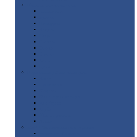
Цветной
металлопрокат
Алюминий
Бронза
Вольфрам
Латунь
Медь
Никель
Олово
Свинец
Титан
Цинк
Нержавеющий
металлопрокат
Лента
Проволока
Квадрат
Круг
нержавеющий
Лист/рулон
Труба
Шестигранник
Диски
ЖБИ
/ Железобетонные изделия
Бордюрный
камень