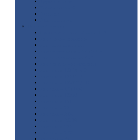
Труба
стальная
Уголок
стальной
Швеллер
Шестигранник
Листовой
прокат
Просечно-вытяжной
лист / ПВЛ
Лист
холоднокатаный
Лист
оцинкованный
Лист
горячекатаный Ст09Г2С
Лист
горячекатаный Ст3
Лист
рифленый: чечевицы
Лист
сталь 10Г2ФБЮ
Лист
сталь 10ХСНД
Лист
сталь 10ХСНД-12
Лист
сталь 12Х1МФ
Лист
сталь 12ХМ
Лист
сталь 16ГС
Лист
сталь 20
Лист
сталь 20К
Лист
сталь 20ЮЧ
Лист
сталь 20Х
Лист
сталь 22К
Лист
сталь 45