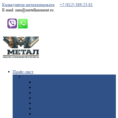
Калькулятор металлопроката
+7 (812) 389-23-81
E-mail: mm@metallmoment.ru
Прайс-лист
Черный
металлопрокат
Арматура
Двутавровая
балка (двутавр)
Квадрат
Круг
стальной
Полоса
стальная
Проволока
Сетка