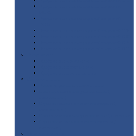
Профнастил
с нестандартной шириной С21
Профнастил
с нестандартной шириной
МП35
Профнастил
с нестандартной шириной
НС35
Профнастил
с нестандартной шириной С44
Профнастил
с нестандартной шириной Н60
Профнастил
с нестандартной шириной Н75
Профнастил
с нестандартной шириной Н114
Профнастил
Профнастил
для крыши
Профнастил
окрашенный
Профнастил
оцинкованный
Сэндвич-панели
Нестандартные
сэндвич панели
С
минераловатным утеплителем (
кровельные )
С
утеплителем из пенополистерола (
кровельные )
С
минераловатным утеплителем ( стеновые )
С
утеплителем из пенополистерола (
стеновые )
Металлочерепица