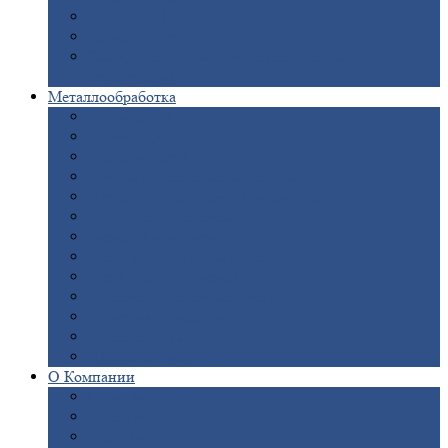
Опоры
ЛЭП
Дымовые
трубы
Закладные
детали для железобетонных
конструкций
Металлообработка
Анодировка
Горячее
цинкование
Лазерная
резка
Правка
плоского металлопроката
Продольно-поперечная
резка рулонов
Порошковая
покраска
Размотка
арматуры
Рубка
металла гильотиной
Резка
газом и плазмой
Сварочно-сборочные
работы
Токарная
обработка
Фрезерование
металла
Шлифовка
металла
О
Компании
Сертификаты
Новости
Вакансии