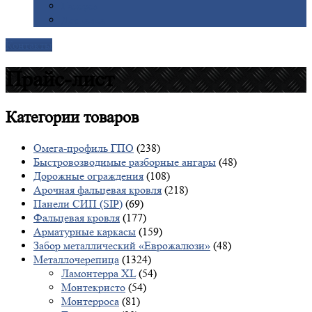
Галерея
Доставка
Контакты
Прайс-лист
Категории
товаров
Омега-профиль ГПО
(238)
Быстровозводимые разборные ангары
(48)
Дорожные ограждения
(108)
Арочная фальцевая кровля
(218)
Панели СИП (SIP)
(69)
Фальцевая кровля
(177)
Арматурные каркасы
(159)
Забор металлический «Еврожалюзи»
(48)
Металлочерепица
(1324)
Ламонтерра XL
(54)
Монтекристо
(54)
Монтерроса
(81)