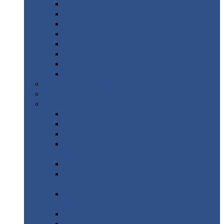
Дорожные
плиты
Каналы
непроходные
Ленточный
фундамент
Лифтовые
шахты
Перемычки
бетонные
Аэродромные
плиты
Фундаментные
блоки
Тепловые
камеры
Авиатехприемка
(РТ приемка)
Арочное
укрытие для конвейеров из профнастила
Профнастил
с нестандартной шириной
Профнастил
с нестандартной шириной С8
Профнастил
с нестандартной шириной С10
Профнастил
с нестандартной шириной СС10
Профнастил
с нестандартной шириной
МП10
Профнастил
с нестандартной шириной С15
Профнастил
с нестандартной шириной
МП18
Профнастил
с нестандартной шириной
МП20
Профнастил
с нестандартной шириной С18