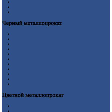
Личный
кабинет
Оформление
заказа
Оплата
Черный
металлопрокат
Арматура
Двутавровая
балка (двутавр)
Квадрат
Круг
стальной
Лист
Проволока
Рельсы
Сетка
Труба
Шестигранник
Калькулятор
Цветной
металлопрокат
Алюминий
Бронза