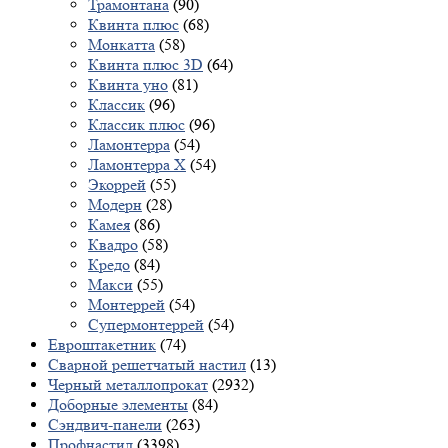
Трамонтана
(90)
Квинта плюс
(68)
Монкатта
(58)
Квинта плюс 3D
(64)
Квинта уно
(81)
Классик
(96)
Классик плюс
(96)
Ламонтерра
(54)
Ламонтерра X
(54)
Экоррей
(55)
Модерн
(28)
Камея
(86)
Квадро
(58)
Кредо
(84)
Макси
(55)
Монтеррей
(54)
Супермонтеррей
(54)
Евроштакетник
(74)
Сварной решетчатый настил
(13)
Черный металлопрокат
(2932)
Доборные элементы
(84)
Сэндвич-панели
(263)
Профнастил
(3398)