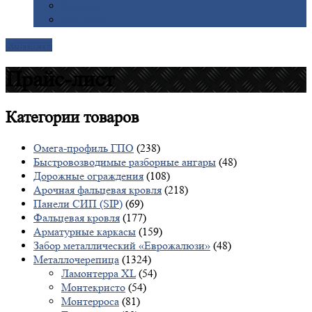
Галерея
Доставка
Контакты
Прайс-лист
Категории
товаров
Омега-профиль ГПО
(238)
Быстровозводимые разборные ангары
(48)
Дорожные ограждения
(108)
Арочная фальцевая кровля
(218)
Панели СИП (SIP)
(69)
Фальцевая кровля
(177)
Арматурные каркасы
(159)
Забор металлический «Еврожалюзи»
(48)
Металлочерепица
(1324)
Ламонтерра XL
(54)
Монтекристо
(54)
Монтерроса
(81)