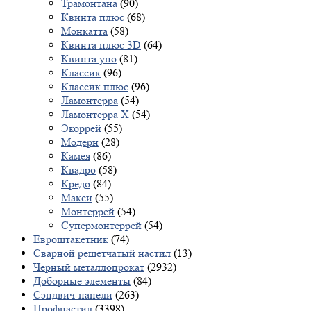
Трамонтана
(90)
Квинта плюс
(68)
Монкатта
(58)
Квинта плюс 3D
(64)
Квинта уно
(81)
Классик
(96)
Классик плюс
(96)
Ламонтерра
(54)
Ламонтерра X
(54)
Экоррей
(55)
Модерн
(28)
Камея
(86)
Квадро
(58)
Кредо
(84)
Макси
(55)
Монтеррей
(54)
Супермонтеррей
(54)
Евроштакетник
(74)
Сварной решетчатый настил
(13)
Черный металлопрокат
(2932)
Доборные элементы
(84)
Сэндвич-панели
(263)
Профнастил
(3398)