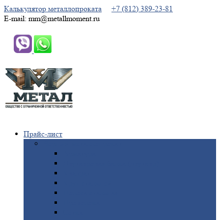
Калькулятор металлопроката
+7 (812) 389-23-81
E-mail: mm@metallmoment.ru
Прайс-лист
Черный
металлопрокат
Арматура
Двутавровая
балка (двутавр)
Квадрат
Круг
стальной
Полоса
стальная
Проволока
Сетка