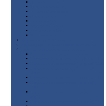
Дорожные
плиты
Каналы
непроходные
Ленточный
фундамент
Лифтовые
шахты
Перемычки
бетонные
Аэродромные
плиты
Фундаментные
блоки
Тепловые
камеры
Авиатехприемка
(РТ приемка)
Арочное
укрытие для конвейеров из профнастила
Профнастил
с нестандартной шириной
Профнастил
с нестандартной шириной С8
Профнастил
с нестандартной шириной С10
Профнастил
с нестандартной шириной СС10
Профнастил
с нестандартной шириной
МП10
Профнастил
с нестандартной шириной С15
Профнастил
с нестандартной шириной
МП18
Профнастил
с нестандартной шириной
МП20
Профнастил
с нестандартной шириной С18