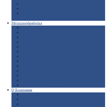
Опоры
ЛЭП
Дымовые
трубы
Закладные
детали для железобетонных
конструкций
Металлообработка
Анодировка
Горячее
цинкование
Лазерная
резка
Правка
плоского металлопроката
Продольно-поперечная
резка рулонов
Порошковая
покраска
Размотка
арматуры
Рубка
металла гильотиной
Резка
газом и плазмой
Сварочно-сборочные
работы
Токарная
обработка
Фрезерование
металла
Шлифовка
металла
О
Компании
Сертификаты
Новости
Вакансии