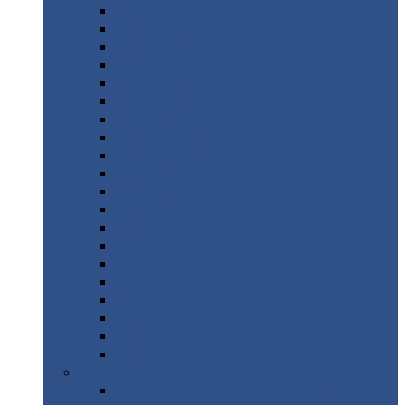
Монтеррей
Супермонтеррей
Макси
Экоррей
Монтекристо
Монтерроса
Трамонтана
Квинта
плюс
Квинта
плюс 3D
Квинта
уно
Монкатта
Классик
Классик
плюс
Ламонтерра
Ламонтерра
X
Ламонтерра
XL
Модерн
Камея
Квадро
Кредо
Доборные
элементы
Доборные
элементы с полимерным