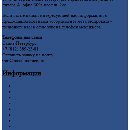
литера А, офис 509а помещ. 2-н
Если вы не нашли интересующей вас информации о
предоставляемом нами ассортименте металлопроката -
позвоните нам в офис или на телефон менеджера.
Телефоны для связи
Санкт-Петербург:
+7 (812) 389-23-81
Оставить заявку на почту:
mm@metallmoment.ru
Информация
Главная
Вакансии
О
Компании
Заводы
Контакты
Прайс-лист
Новости
Личный
кабинет