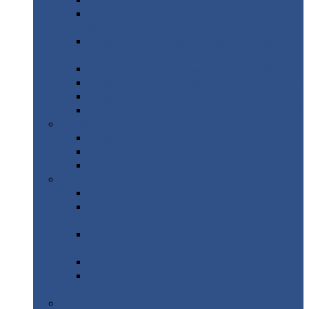
Профнастил
с нестандартной шириной С21
Профнастил
с нестандартной шириной
МП35
Профнастил
с нестандартной шириной
НС35
Профнастил
с нестандартной шириной С44
Профнастил
с нестандартной шириной Н60
Профнастил
с нестандартной шириной Н75
Профнастил
с нестандартной шириной Н114
Профнастил
Профнастил
для крыши
Профнастил
окрашенный
Профнастил
оцинкованный
Сэндвич-панели
Нестандартные
сэндвич панели
С
минераловатным утеплителем (
кровельные )
С
утеплителем из пенополистерола (
кровельные )
С
минераловатным утеплителем ( стеновые )
С
утеплителем из пенополистерола (
стеновые )
Металлочерепица