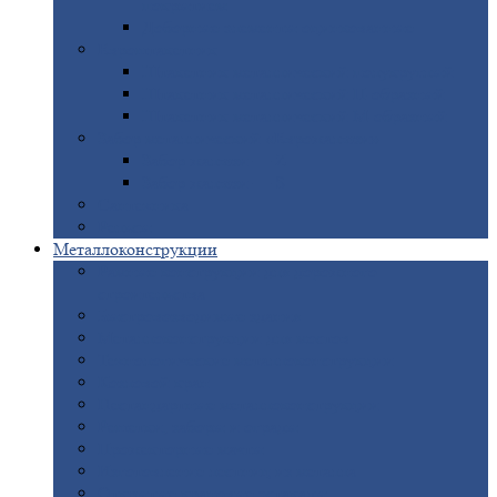
покрытием
Доборные
элементы оцинкованные
Евроштакетник
Штакетник
металлический полукруглый
Штакетник
металлический П-образный
Штакетник
металлический М-образный
Забор
металлический «Еврожалюзи»
Забор
жалюзи — Z
Забор
жалюзи — S
Сантехника
Рельсы
Металлоконструкции
Рамные
конструкции для дорожного
строительства
Быстровозводимые
здания
Металлоконструкции
для мостов
Технологические
металлоконструкции
Козловой
кран
Нестандартные
металлоконструкции
Решетки,
заборы и ограды
Прожекторные
мачты
Изготовление
лестниц из металла
Открытые
крановые эстакады