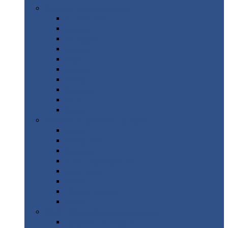
Цветной
металлопрокат
Алюминий
Бронза
Вольфрам
Латунь
Медь
Никель
Олово
Свинец
Титан
Цинк
Нержавеющий
металлопрокат
Лента
Проволока
Квадрат
Круг
нержавеющий
Лист/рулон
Труба
Шестигранник
Диски
ЖБИ
/ Железобетонные изделия
Бордюрный
камень