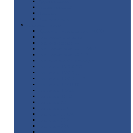
Труба
стальная
Уголок
стальной
Швеллер
Шестигранник
Листовой
прокат
Просечно-вытяжной
лист / ПВЛ
Лист
холоднокатаный
Лист
оцинкованный
Лист
горячекатаный Ст09Г2С
Лист
горячекатаный Ст3
Лист
рифленый: чечевицы
Лист
сталь 10Г2ФБЮ
Лист
сталь 10ХСНД
Лист
сталь 10ХСНД-12
Лист
сталь 12Х1МФ
Лист
сталь 12ХМ
Лист
сталь 16ГС
Лист
сталь 20
Лист
сталь 20К
Лист
сталь 20ЮЧ
Лист
сталь 20Х
Лист
сталь 22К
Лист
сталь 45