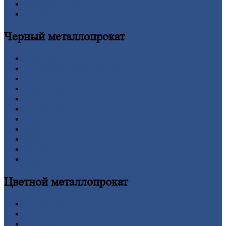
Оформление
заказа
Оплата
Черный
металлопрокат
Арматура
Двутавровая
балка (двутавр)
Квадрат
Круг
стальной
Лист
Проволока
Рельсы
Сетка
Труба
Шестигранник
Калькулятор
Цветной
металлопрокат
Алюминий
Бронза
Вольфрам