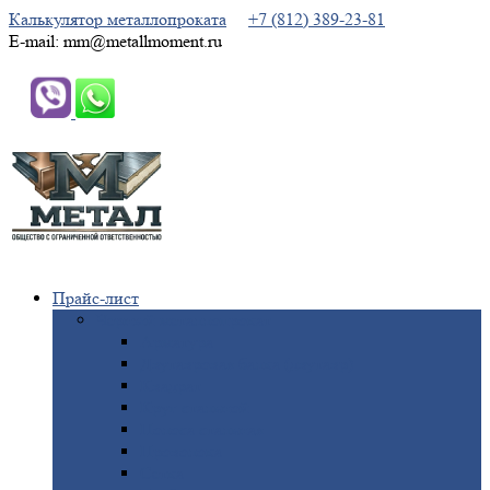
Калькулятор металлопроката
+7 (812) 389-23-81
E-mail: mm@metallmoment.ru
Прайс-лист
Черный
металлопрокат
Арматура
Двутавровая
балка (двутавр)
Квадрат
Круг
стальной
Полоса
стальная
Проволока
Сетка