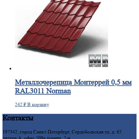
Металлочерепица
Монтеррей 0,5 мм
RAL3011 Norman
242
₽
В корзину
Контакты
197342, город Санкт-Петербург, Сердобольская ул, д. 65
литера А, офис 509а помещ. 2-н