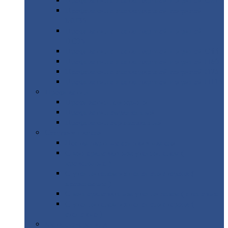
Профнастил
с нестандартной шириной С21
Профнастил
с нестандартной шириной
МП35
Профнастил
с нестандартной шириной
НС35
Профнастил
с нестандартной шириной С44
Профнастил
с нестандартной шириной Н60
Профнастил
с нестандартной шириной Н75
Профнастил
с нестандартной шириной Н114
Профнастил
Профнастил
для крыши
Профнастил
окрашенный
Профнастил
оцинкованный
Сэндвич-панели
Нестандартные
сэндвич панели
С
минераловатным утеплителем (
кровельные )
С
утеплителем из пенополистерола (
кровельные )
С
минераловатным утеплителем ( стеновые )
С
утеплителем из пенополистерола (
стеновые )
Металлочерепица