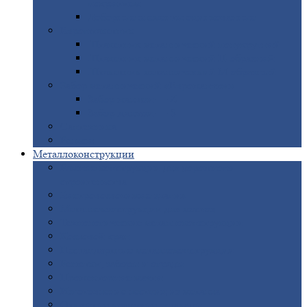
покрытием
Доборные
элементы оцинкованные
Евроштакетник
Штакетник
металлический полукруглый
Штакетник
металлический П-образный
Штакетник
металлический М-образный
Забор
металлический «Еврожалюзи»
Забор
жалюзи — Z
Забор
жалюзи — S
Сантехника
Рельсы
Металлоконструкции
Рамные
конструкции для дорожного
строительства
Быстровозводимые
здания
Металлоконструкции
для мостов
Технологические
металлоконструкции
Козловой
кран
Нестандартные
металлоконструкции
Решетки,
заборы и ограды
Прожекторные
мачты
Изготовление
лестниц из металла
Открытые
крановые эстакады