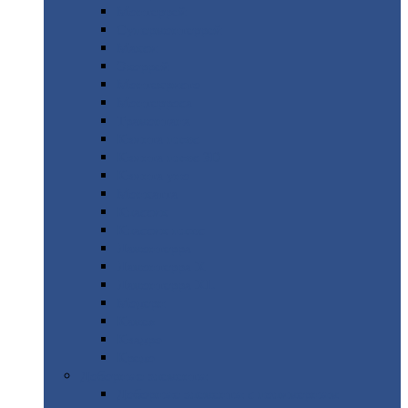
Монтеррей
Супермонтеррей
Макси
Экоррей
Монтекристо
Монтерроса
Трамонтана
Квинта
плюс
Квинта
плюс 3D
Квинта
уно
Монкатта
Классик
Классик
плюс
Ламонтерра
Ламонтерра
X
Ламонтерра
XL
Модерн
Камея
Квадро
Кредо
Доборные
элементы
Доборные
элементы с полимерным