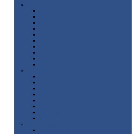
Цветной
металлопрокат
Алюминий
Бронза
Вольфрам
Латунь
Медь
Никель
Олово
Свинец
Титан
Цинк
Нержавеющий
металлопрокат
Лента
Проволока
Квадрат
Круг
нержавеющий
Лист/рулон
Труба
Шестигранник
Диски
ЖБИ
/ Железобетонные изделия
Бордюрный
камень