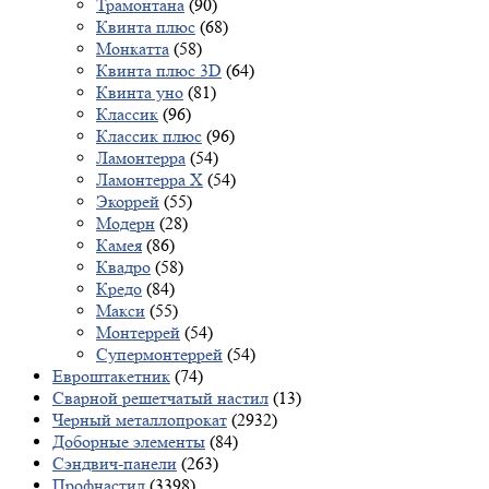
Трамонтана
(90)
Квинта плюс
(68)
Монкатта
(58)
Квинта плюс 3D
(64)
Квинта уно
(81)
Классик
(96)
Классик плюс
(96)
Ламонтерра
(54)
Ламонтерра X
(54)
Экоррей
(55)
Модерн
(28)
Камея
(86)
Квадро
(58)
Кредо
(84)
Макси
(55)
Монтеррей
(54)
Супермонтеррей
(54)
Евроштакетник
(74)
Сварной решетчатый настил
(13)
Черный металлопрокат
(2932)
Доборные элементы
(84)
Сэндвич-панели
(263)
Профнастил
(3398)