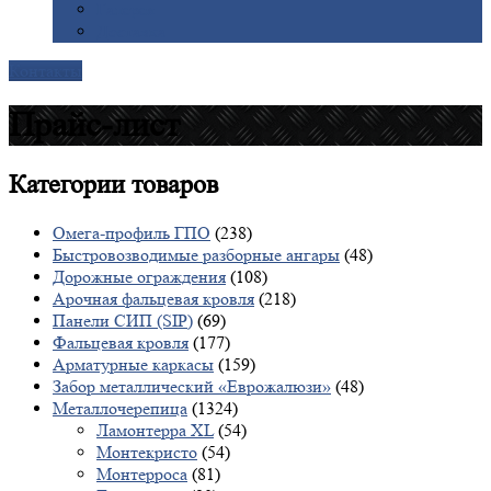
Галерея
Доставка
Контакты
Прайс-лист
Категории
товаров
Омега-профиль ГПО
(238)
Быстровозводимые разборные ангары
(48)
Дорожные ограждения
(108)
Арочная фальцевая кровля
(218)
Панели СИП (SIP)
(69)
Фальцевая кровля
(177)
Арматурные каркасы
(159)
Забор металлический «Еврожалюзи»
(48)
Металлочерепица
(1324)
Ламонтерра XL
(54)
Монтекристо
(54)
Монтерроса
(81)