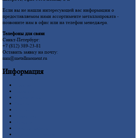
Если вы не нашли интересующей вас информации о
предоставляемом нами ассортименте металлопроката -
позвоните нам в офис или на телефон менеджера.
Телефоны для связи
Санкт-Петербург:
+7 (812) 389-23-81
Оставить заявку на почту:
mm@metallmoment.ru
Информация
Главная
Вакансии
О
Компании
Заводы
Контакты
Прайс-лист
Новости
Личный
кабинет
Оформление
заказа