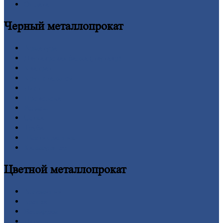
Оплата
Черный
металлопрокат
Арматура
Двутавровая
балка (двутавр)
Квадрат
Круг
стальной
Лист
Проволока
Рельсы
Сетка
Труба
Шестигранник
Калькулятор
Цветной
металлопрокат
Алюминий
Бронза
Вольфрам
Латунь