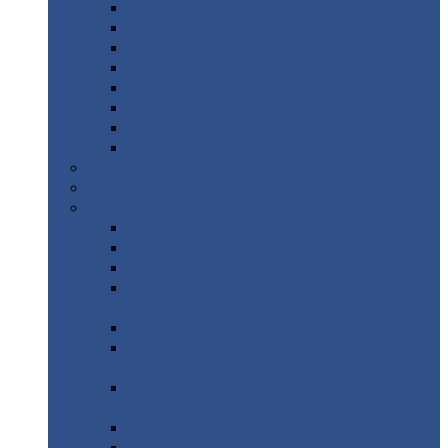
Дорожные
плиты
Каналы
непроходные
Ленточный
фундамент
Лифтовые
шахты
Перемычки
бетонные
Аэродромные
плиты
Фундаментные
блоки
Тепловые
камеры
Авиатехприемка
(РТ приемка)
Арочное
укрытие для конвейеров из профнастила
Профнастил
с нестандартной шириной
Профнастил
с нестандартной шириной С8
Профнастил
с нестандартной шириной С10
Профнастил
с нестандартной шириной СС10
Профнастил
с нестандартной шириной
МП10
Профнастил
с нестандартной шириной С15
Профнастил
с нестандартной шириной
МП18
Профнастил
с нестандартной шириной
МП20
Профнастил
с нестандартной шириной С18