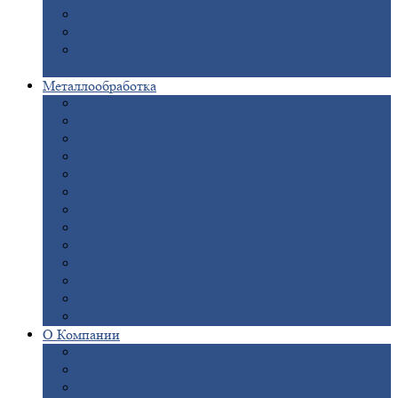
Опоры
ЛЭП
Дымовые
трубы
Закладные
детали для железобетонных
конструкций
Металлообработка
Анодировка
Горячее
цинкование
Лазерная
резка
Правка
плоского металлопроката
Продольно-поперечная
резка рулонов
Порошковая
покраска
Размотка
арматуры
Рубка
металла гильотиной
Резка
газом и плазмой
Сварочно-сборочные
работы
Токарная
обработка
Фрезерование
металла
Шлифовка
металла
О
Компании
Сертификаты
Новости
Вакансии