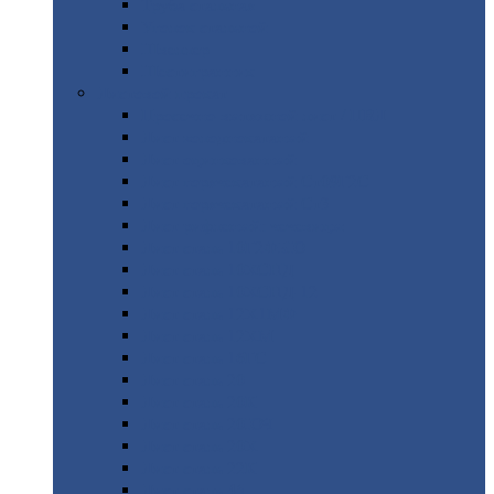
Труба
стальная
Уголок
стальной
Швеллер
Шестигранник
Листовой
прокат
Просечно-вытяжной
лист / ПВЛ
Лист
холоднокатаный
Лист
оцинкованный
Лист
горячекатаный Ст09Г2С
Лист
горячекатаный Ст3
Лист
рифленый: чечевицы
Лист
сталь 10Г2ФБЮ
Лист
сталь 10ХСНД
Лист
сталь 10ХСНД-12
Лист
сталь 12Х1МФ
Лист
сталь 12ХМ
Лист
сталь 16ГС
Лист
сталь 20
Лист
сталь 20К
Лист
сталь 20ЮЧ
Лист
сталь 20Х
Лист
сталь 22К
Лист
сталь 45