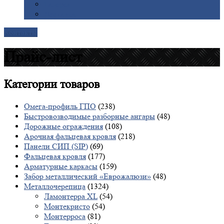
Галерея
Доставка
Контакты
Прайс-лист
Категории
товаров
Омега-профиль ГПО
(238)
Быстровозводимые разборные ангары
(48)
Дорожные ограждения
(108)
Арочная фальцевая кровля
(218)
Панели СИП (SIP)
(69)
Фальцевая кровля
(177)
Арматурные каркасы
(159)
Забор металлический «Еврожалюзи»
(48)
Металлочерепица
(1324)
Ламонтерра XL
(54)
Монтекристо
(54)
Монтерроса
(81)