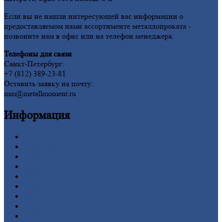
Если вы не нашли интересующей вас информации о
предоставляемом нами ассортименте металлопроката -
позвоните нам в офис или на телефон менеджера.
Телефоны для связи
Санкт-Петербург:
+7 (812) 389-23-81
Оставить заявку на почту:
mm@metallmoment.ru
Информация
Главная
Вакансии
О
Компании
Заводы
Контакты
Прайс-лист
Новости
Личный
кабинет
Оформление
заказа