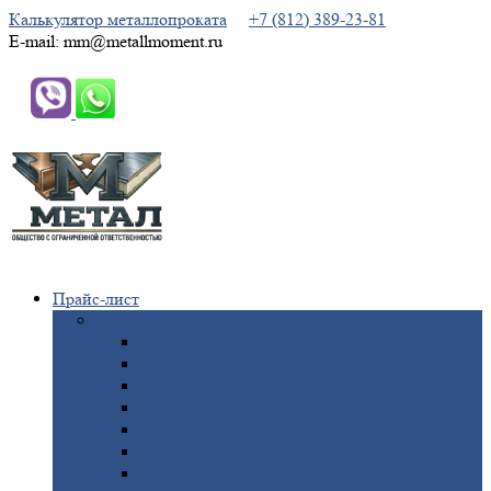
Калькулятор металлопроката
+7 (812) 389-23-81
E-mail: mm@metallmoment.ru
Прайс-лист
Черный
металлопрокат
Арматура
Двутавровая
балка (двутавр)
Квадрат
Круг
стальной
Полоса
стальная
Проволока
Сетка