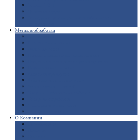
Опоры
ЛЭП
Дымовые
трубы
Закладные
детали для железобетонных
конструкций
Металлообработка
Анодировка
Горячее
цинкование
Лазерная
резка
Правка
плоского металлопроката
Продольно-поперечная
резка рулонов
Порошковая
покраска
Размотка
арматуры
Рубка
металла гильотиной
Резка
газом и плазмой
Сварочно-сборочные
работы
Токарная
обработка
Фрезерование
металла
Шлифовка
металла
О
Компании
Сертификаты
Новости
Вакансии