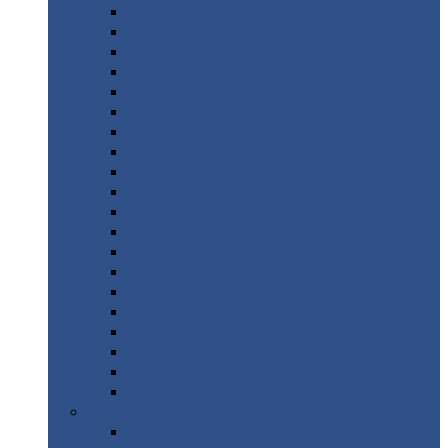
Монтеррей
Супермонтеррей
Макси
Экоррей
Монтекристо
Монтерроса
Трамонтана
Квинта
плюс
Квинта
плюс 3D
Квинта
уно
Монкатта
Классик
Классик
плюс
Ламонтерра
Ламонтерра
X
Ламонтерра
XL
Модерн
Камея
Квадро
Кредо
Доборные
элементы
Доборные
элементы с полимерным