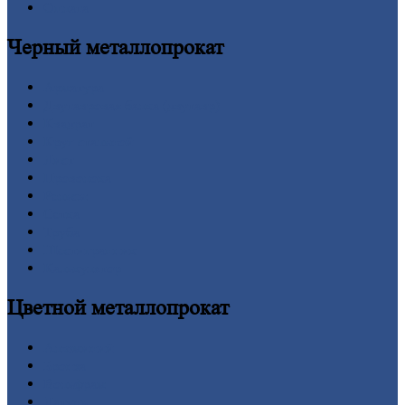
Оплата
Черный
металлопрокат
Арматура
Двутавровая
балка (двутавр)
Квадрат
Круг
стальной
Лист
Проволока
Рельсы
Сетка
Труба
Шестигранник
Калькулятор
Цветной
металлопрокат
Алюминий
Бронза
Вольфрам
Латунь