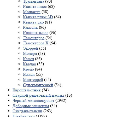
Трамонтана
(90)
Квинта плюс
(68)
Монкатта
(58)
Квинта плюс 3D
(64)
Квинта уно
(81)
Классик
(96)
Классик плюс
(96)
Ламонтерра
(54)
Ламонтерра X
(54)
Экоррей
(55)
Модерн
(28)
Камея
(86)
Квадро
(58)
Кредо
(84)
Макси
(55)
Монтеррей
(54)
Супермонтеррей
(54)
Евроштакетник
(74)
Сварной решетчатый настил
(13)
Черный металлопрокат
(2932)
Доборные элементы
(84)
Сэндвич-панели
(263)
Профнастил
(3398)