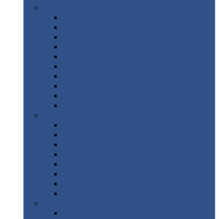
Цветной
металлопрокат
Алюминий
Бронза
Вольфрам
Латунь
Медь
Никель
Олово
Свинец
Титан
Цинк
Нержавеющий
металлопрокат
Лента
Проволока
Квадрат
Круг
нержавеющий
Лист/рулон
Труба
Шестигранник
Диски
ЖБИ
/ Железобетонные изделия
Бордюрный
камень