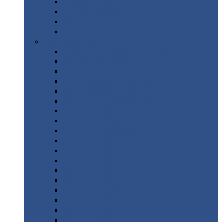
Труба
стальная
Уголок
стальной
Швеллер
Шестигранник
Листовой
прокат
Просечно-вытяжной
лист / ПВЛ
Лист
холоднокатаный
Лист
оцинкованный
Лист
горячекатаный Ст09Г2С
Лист
горячекатаный Ст3
Лист
рифленый: чечевицы
Лист
сталь 10Г2ФБЮ
Лист
сталь 10ХСНД
Лист
сталь 10ХСНД-12
Лист
сталь 12Х1МФ
Лист
сталь 12ХМ
Лист
сталь 16ГС
Лист
сталь 20
Лист
сталь 20К
Лист
сталь 20ЮЧ
Лист
сталь 20Х
Лист
сталь 22К
Лист
сталь 45