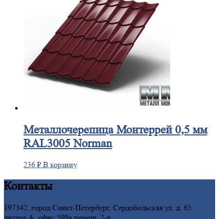
Металлочерепица
Монтеррей 0,5 мм
RAL3005 Norman
236
₽
В корзину
Контакты
197342, город Санкт-Петербург, Сердобольская ул, д. 65
литера А, офис 509а помещ. 2-н