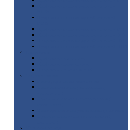
Профнастил
с нестандартной шириной С21
Профнастил
с нестандартной шириной
МП35
Профнастил
с нестандартной шириной
НС35
Профнастил
с нестандартной шириной С44
Профнастил
с нестандартной шириной Н60
Профнастил
с нестандартной шириной Н75
Профнастил
с нестандартной шириной Н114
Профнастил
Профнастил
для крыши
Профнастил
окрашенный
Профнастил
оцинкованный
Сэндвич-панели
Нестандартные
сэндвич панели
С
минераловатным утеплителем (
кровельные )
С
утеплителем из пенополистерола (
кровельные )
С
минераловатным утеплителем ( стеновые )
С
утеплителем из пенополистерола (
стеновые )
Металлочерепица