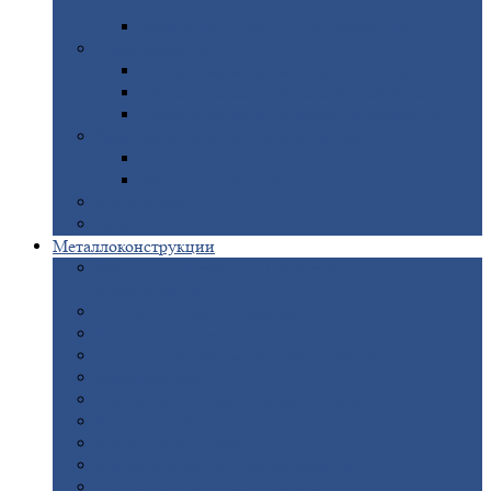
покрытием
Доборные
элементы оцинкованные
Евроштакетник
Штакетник
металлический полукруглый
Штакетник
металлический П-образный
Штакетник
металлический М-образный
Забор
металлический «Еврожалюзи»
Забор
жалюзи — Z
Забор
жалюзи — S
Сантехника
Рельсы
Металлоконструкции
Рамные
конструкции для дорожного
строительства
Быстровозводимые
здания
Металлоконструкции
для мостов
Технологические
металлоконструкции
Козловой
кран
Нестандартные
металлоконструкции
Решетки,
заборы и ограды
Прожекторные
мачты
Изготовление
лестниц из металла
Открытые
крановые эстакады