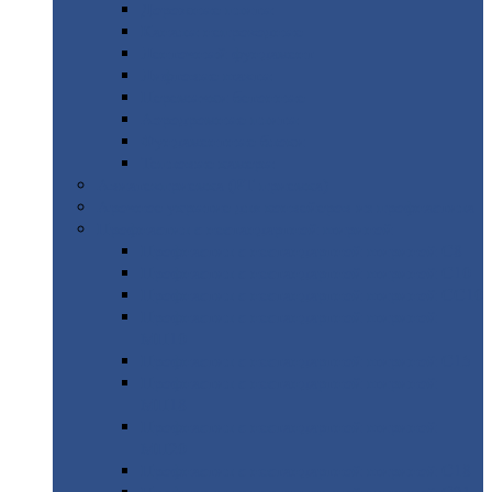
Дорожные
плиты
Каналы
непроходные
Ленточный
фундамент
Лифтовые
шахты
Перемычки
бетонные
Аэродромные
плиты
Фундаментные
блоки
Тепловые
камеры
Авиатехприемка
(РТ приемка)
Арочное
укрытие для конвейеров из профнастила
Профнастил
с нестандартной шириной
Профнастил
с нестандартной шириной С8
Профнастил
с нестандартной шириной С10
Профнастил
с нестандартной шириной СС10
Профнастил
с нестандартной шириной
МП10
Профнастил
с нестандартной шириной С15
Профнастил
с нестандартной шириной
МП18
Профнастил
с нестандартной шириной
МП20
Профнастил
с нестандартной шириной С18