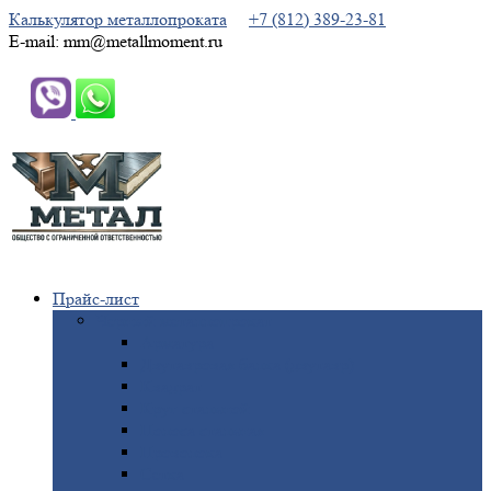
Калькулятор металлопроката
+7 (812) 389-23-81
E-mail: mm@metallmoment.ru
Прайс-лист
Черный
металлопрокат
Арматура
Двутавровая
балка (двутавр)
Квадрат
Круг
стальной
Полоса
стальная
Проволока
Сетка