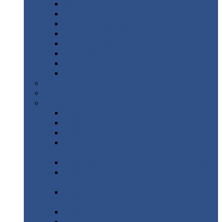
Дорожные
плиты
Каналы
непроходные
Ленточный
фундамент
Лифтовые
шахты
Перемычки
бетонные
Аэродромные
плиты
Фундаментные
блоки
Тепловые
камеры
Авиатехприемка
(РТ приемка)
Арочное
укрытие для конвейеров из профнастила
Профнастил
с нестандартной шириной
Профнастил
с нестандартной шириной С8
Профнастил
с нестандартной шириной С10
Профнастил
с нестандартной шириной СС10
Профнастил
с нестандартной шириной
МП10
Профнастил
с нестандартной шириной С15
Профнастил
с нестандартной шириной
МП18
Профнастил
с нестандартной шириной
МП20
Профнастил
с нестандартной шириной С18