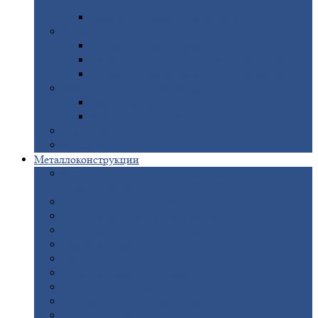
покрытием
Доборные
элементы оцинкованные
Евроштакетник
Штакетник
металлический полукруглый
Штакетник
металлический П-образный
Штакетник
металлический М-образный
Забор
металлический «Еврожалюзи»
Забор
жалюзи — Z
Забор
жалюзи — S
Сантехника
Рельсы
Металлоконструкции
Рамные
конструкции для дорожного
строительства
Быстровозводимые
здания
Металлоконструкции
для мостов
Технологические
металлоконструкции
Козловой
кран
Нестандартные
металлоконструкции
Решетки,
заборы и ограды
Прожекторные
мачты
Изготовление
лестниц из металла
Открытые
крановые эстакады