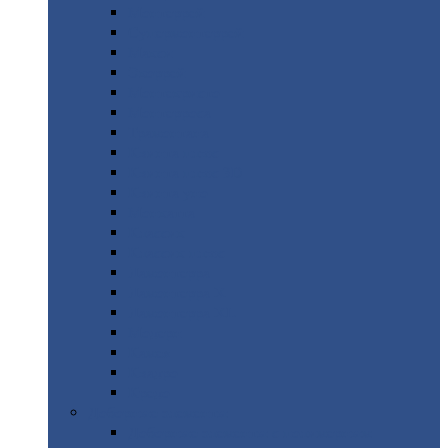
Монтеррей
Супермонтеррей
Макси
Экоррей
Монтекристо
Монтерроса
Трамонтана
Квинта
плюс
Квинта
плюс 3D
Квинта
уно
Монкатта
Классик
Классик
плюс
Ламонтерра
Ламонтерра
X
Ламонтерра
XL
Модерн
Камея
Квадро
Кредо
Доборные
элементы
Доборные
элементы с полимерным