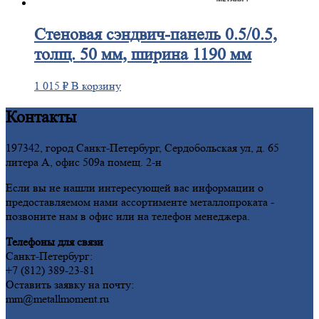
Стеновая
сэндвич-панель 0.5/0.5,
толщ. 50 мм, ширина 1190 мм
1 015
₽
В корзину
Контакты
197342, город Санкт-Петербург, Сердобольская ул, д. 65
литера А, офис 509а помещ. 2-н
Если вы не нашли интересующей вас информации о
предоставляемом нами ассортименте металлопроката -
позвоните нам в офис или на телефон менеджера.
Телефоны для связи
Санкт-Петербург:
+7 (812) 389-23-81
Оставить заявку на почту:
mm@metallmoment.ru