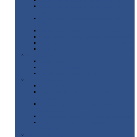
Профнастил
с нестандартной шириной С21
Профнастил
с нестандартной шириной
МП35
Профнастил
с нестандартной шириной
НС35
Профнастил
с нестандартной шириной С44
Профнастил
с нестандартной шириной Н60
Профнастил
с нестандартной шириной Н75
Профнастил
с нестандартной шириной Н114
Профнастил
Профнастил
для крыши
Профнастил
окрашенный
Профнастил
оцинкованный
Сэндвич-панели
Нестандартные
сэндвич панели
С
минераловатным утеплителем (
кровельные )
С
утеплителем из пенополистерола (
кровельные )
С
минераловатным утеплителем ( стеновые )
С
утеплителем из пенополистерола (
стеновые )
Металлочерепица