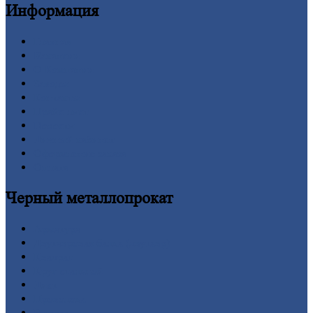
Информация
Главная
Вакансии
О
Компании
Заводы
Контакты
Прайс-лист
Новости
Личный
кабинет
Оформление
заказа
Оплата
Черный
металлопрокат
Арматура
Двутавровая
балка (двутавр)
Квадрат
Круг
стальной
Лист
Проволока
Рельсы