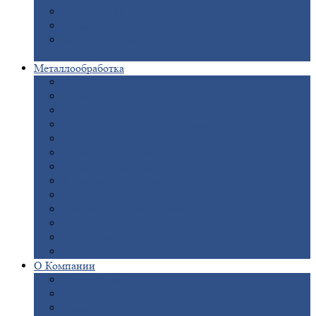
Опоры
ЛЭП
Дымовые
трубы
Закладные
детали для железобетонных
конструкций
Металлообработка
Анодировка
Горячее
цинкование
Лазерная
резка
Правка
плоского металлопроката
Продольно-поперечная
резка рулонов
Порошковая
покраска
Размотка
арматуры
Рубка
металла гильотиной
Резка
газом и плазмой
Сварочно-сборочные
работы
Токарная
обработка
Фрезерование
металла
Шлифовка
металла
О
Компании
Сертификаты
Новости
Вакансии