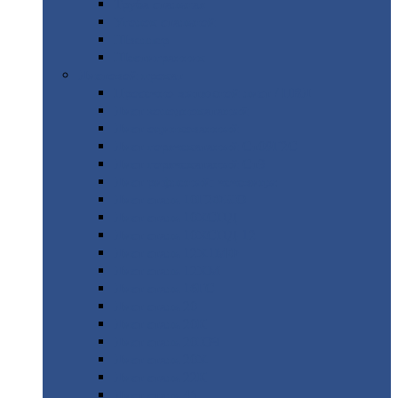
Труба
стальная
Уголок
стальной
Швеллер
Шестигранник
Листовой
прокат
Просечно-вытяжной
лист / ПВЛ
Лист
холоднокатаный
Лист
оцинкованный
Лист
горячекатаный Ст09Г2С
Лист
горячекатаный Ст3
Лист
рифленый: чечевицы
Лист
сталь 10Г2ФБЮ
Лист
сталь 10ХСНД
Лист
сталь 10ХСНД-12
Лист
сталь 12Х1МФ
Лист
сталь 12ХМ
Лист
сталь 16ГС
Лист
сталь 20
Лист
сталь 20К
Лист
сталь 20ЮЧ
Лист
сталь 20Х
Лист
сталь 22К
Лист
сталь 45