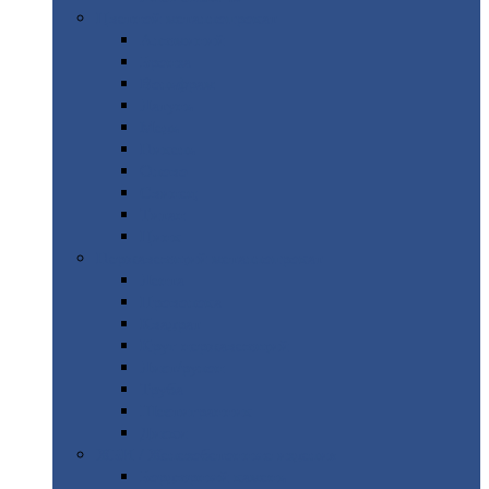
Цветной
металлопрокат
Алюминий
Бронза
Вольфрам
Латунь
Медь
Никель
Олово
Свинец
Титан
Цинк
Нержавеющий
металлопрокат
Лента
Проволока
Квадрат
Круг
нержавеющий
Лист/рулон
Труба
Шестигранник
Диски
ЖБИ
/ Железобетонные изделия
Бордюрный
камень