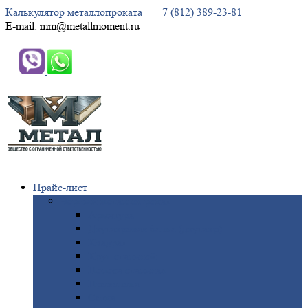
Калькулятор металлопроката
+7 (812) 389-23-81
E-mail: mm@metallmoment.ru
Прайс-лист
Черный
металлопрокат
Арматура
Двутавровая
балка (двутавр)
Квадрат
Круг
стальной
Полоса
стальная
Проволока
Сетка