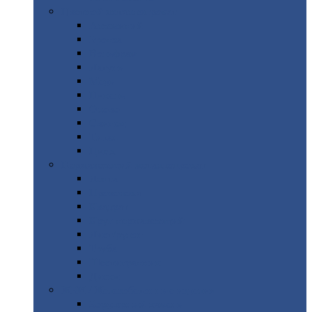
Цветной
металлопрокат
Алюминий
Бронза
Вольфрам
Латунь
Медь
Никель
Олово
Свинец
Титан
Цинк
Нержавеющий
металлопрокат
Лента
Проволока
Квадрат
Круг
нержавеющий
Лист/рулон
Труба
Шестигранник
Диски
ЖБИ
/ Железобетонные изделия
Бордюрный
камень