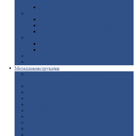
покрытием
Доборные
элементы оцинкованные
Евроштакетник
Штакетник
металлический полукруглый
Штакетник
металлический П-образный
Штакетник
металлический М-образный
Забор
металлический «Еврожалюзи»
Забор
жалюзи — Z
Забор
жалюзи — S
Сантехника
Рельсы
Металлоконструкции
Рамные
конструкции для дорожного
строительства
Быстровозводимые
здания
Металлоконструкции
для мостов
Технологические
металлоконструкции
Козловой
кран
Нестандартные
металлоконструкции
Решетки,
заборы и ограды
Прожекторные
мачты
Изготовление
лестниц из металла
Открытые
крановые эстакады