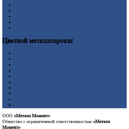
Рельсы
Сетка
Труба
Шестигранник
Калькулятор
Цветной
металлопрокат
Алюминий
Бронза
Вольфрам
Латунь
Медь
Никель
Олово
Свинец
Титан
Цинк
ООО
«Металл Момент»
Общество с ограниченной ответственностью
«Металл
Момент»