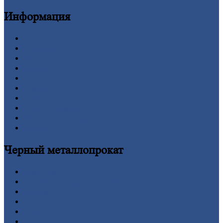
Информация
Главная
Вакансии
О
Компании
Заводы
Контакты
Прайс-лист
Новости
Личный
кабинет
Оформление
заказа
Оплата
Черный
металлопрокат
Арматура
Двутавровая
балка (двутавр)
Квадрат
Круг
стальной
Лист
Проволока