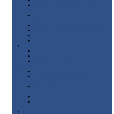
Профнастил
с нестандартной шириной С21
Профнастил
с нестандартной шириной
МП35
Профнастил
с нестандартной шириной
НС35
Профнастил
с нестандартной шириной С44
Профнастил
с нестандартной шириной Н60
Профнастил
с нестандартной шириной Н75
Профнастил
с нестандартной шириной Н114
Профнастил
Профнастил
для крыши
Профнастил
окрашенный
Профнастил
оцинкованный
Сэндвич-панели
Нестандартные
сэндвич панели
С
минераловатным утеплителем (
кровельные )
С
утеплителем из пенополистерола (
кровельные )
С
минераловатным утеплителем ( стеновые )
С
утеплителем из пенополистерола (
стеновые )
Металлочерепица