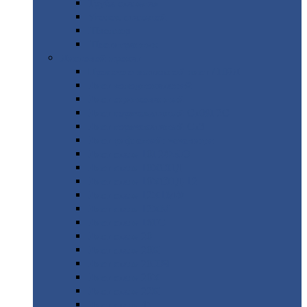
Труба
стальная
Уголок
стальной
Швеллер
Шестигранник
Листовой
прокат
Просечно-вытяжной
лист / ПВЛ
Лист
холоднокатаный
Лист
оцинкованный
Лист
горячекатаный Ст09Г2С
Лист
горячекатаный Ст3
Лист
рифленый: чечевицы
Лист
сталь 10Г2ФБЮ
Лист
сталь 10ХСНД
Лист
сталь 10ХСНД-12
Лист
сталь 12Х1МФ
Лист
сталь 12ХМ
Лист
сталь 16ГС
Лист
сталь 20
Лист
сталь 20К
Лист
сталь 20ЮЧ
Лист
сталь 20Х
Лист
сталь 22К
Лист
сталь 45