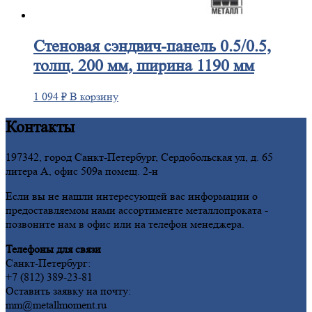
Стеновая
сэндвич-панель 0.5/0.5,
толщ. 200 мм, ширина 1190 мм
1 094
₽
В корзину
Контакты
197342, город Санкт-Петербург, Сердобольская ул, д. 65
литера А, офис 509а помещ. 2-н
Если вы не нашли интересующей вас информации о
предоставляемом нами ассортименте металлопроката -
позвоните нам в офис или на телефон менеджера.
Телефоны для связи
Санкт-Петербург:
+7 (812) 389-23-81
Оставить заявку на почту:
mm@metallmoment.ru