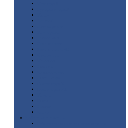
Монтеррей
Супермонтеррей
Макси
Экоррей
Монтекристо
Монтерроса
Трамонтана
Квинта
плюс
Квинта
плюс 3D
Квинта
уно
Монкатта
Классик
Классик
плюс
Ламонтерра
Ламонтерра
X
Ламонтерра
XL
Модерн
Камея
Квадро
Кредо
Доборные
элементы
Доборные
элементы с полимерным