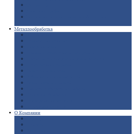
Опоры
ЛЭП
Дымовые
трубы
Закладные
детали для железобетонных
конструкций
Металлообработка
Анодировка
Горячее
цинкование
Лазерная
резка
Правка
плоского металлопроката
Продольно-поперечная
резка рулонов
Порошковая
покраска
Размотка
арматуры
Рубка
металла гильотиной
Резка
газом и плазмой
Сварочно-сборочные
работы
Токарная
обработка
Фрезерование
металла
Шлифовка
металла
О
Компании
Сертификаты
Новости
Вакансии