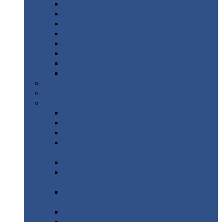
Дорожные
плиты
Каналы
непроходные
Ленточный
фундамент
Лифтовые
шахты
Перемычки
бетонные
Аэродромные
плиты
Фундаментные
блоки
Тепловые
камеры
Авиатехприемка
(РТ приемка)
Арочное
укрытие для конвейеров из профнастила
Профнастил
с нестандартной шириной
Профнастил
с нестандартной шириной С8
Профнастил
с нестандартной шириной С10
Профнастил
с нестандартной шириной СС10
Профнастил
с нестандартной шириной
МП10
Профнастил
с нестандартной шириной С15
Профнастил
с нестандартной шириной
МП18
Профнастил
с нестандартной шириной
МП20
Профнастил
с нестандартной шириной С18