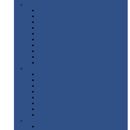
Цветной
металлопрокат
Алюминий
Бронза
Вольфрам
Латунь
Медь
Никель
Олово
Свинец
Титан
Цинк
Нержавеющий
металлопрокат
Лента
Проволока
Квадрат
Круг
нержавеющий
Лист/рулон
Труба
Шестигранник
Диски
ЖБИ
/ Железобетонные изделия
Бордюрный
камень