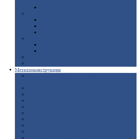
покрытием
Доборные
элементы оцинкованные
Евроштакетник
Штакетник
металлический полукруглый
Штакетник
металлический П-образный
Штакетник
металлический М-образный
Забор
металлический «Еврожалюзи»
Забор
жалюзи — Z
Забор
жалюзи — S
Сантехника
Рельсы
Металлоконструкции
Рамные
конструкции для дорожного
строительства
Быстровозводимые
здания
Металлоконструкции
для мостов
Технологические
металлоконструкции
Козловой
кран
Нестандартные
металлоконструкции
Решетки,
заборы и ограды
Прожекторные
мачты
Изготовление
лестниц из металла
Открытые
крановые эстакады