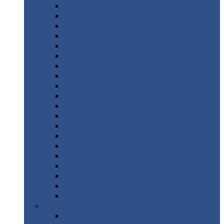
Монтеррей
Супермонтеррей
Макси
Экоррей
Монтекристо
Монтерроса
Трамонтана
Квинта
плюс
Квинта
плюс 3D
Квинта
уно
Монкатта
Классик
Классик
плюс
Ламонтерра
Ламонтерра
X
Ламонтерра
XL
Модерн
Камея
Квадро
Кредо
Доборные
элементы
Доборные
элементы с полимерным