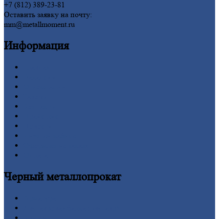
+7 (812) 389-23-81
Оставить заявку на почту:
mm@metallmoment.ru
Информация
Главная
Вакансии
О
Компании
Заводы
Контакты
Прайс-лист
Новости
Личный
кабинет
Оформление
заказа
Оплата
Черный
металлопрокат
Арматура
Двутавровая
балка (двутавр)
Квадрат