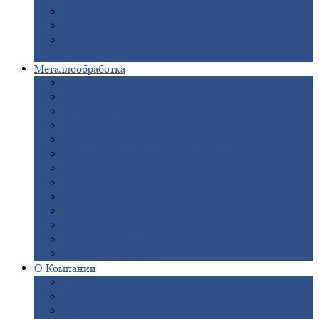
Опоры
ЛЭП
Дымовые
трубы
Закладные
детали для железобетонных
конструкций
Металлообработка
Анодировка
Горячее
цинкование
Лазерная
резка
Правка
плоского металлопроката
Продольно-поперечная
резка рулонов
Порошковая
покраска
Размотка
арматуры
Рубка
металла гильотиной
Резка
газом и плазмой
Сварочно-сборочные
работы
Токарная
обработка
Фрезерование
металла
Шлифовка
металла
О
Компании
Сертификаты
Новости
Вакансии