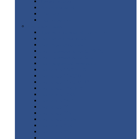
Труба
стальная
Уголок
стальной
Швеллер
Шестигранник
Листовой
прокат
Просечно-вытяжной
лист / ПВЛ
Лист
холоднокатаный
Лист
оцинкованный
Лист
горячекатаный Ст09Г2С
Лист
горячекатаный Ст3
Лист
рифленый: чечевицы
Лист
сталь 10Г2ФБЮ
Лист
сталь 10ХСНД
Лист
сталь 10ХСНД-12
Лист
сталь 12Х1МФ
Лист
сталь 12ХМ
Лист
сталь 16ГС
Лист
сталь 20
Лист
сталь 20К
Лист
сталь 20ЮЧ
Лист
сталь 20Х
Лист
сталь 22К
Лист
сталь 45