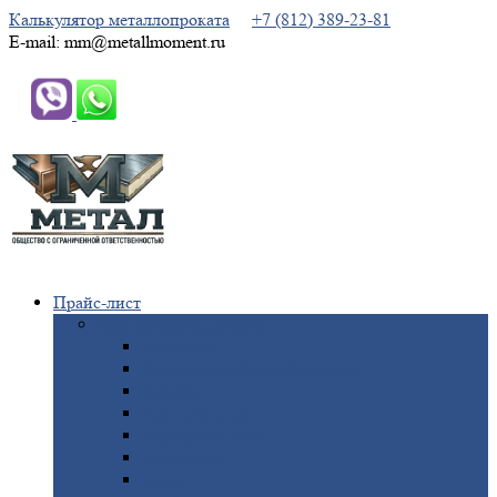
Калькулятор металлопроката
+7 (812) 389-23-81
E-mail: mm@metallmoment.ru
Прайс-лист
Черный
металлопрокат
Арматура
Двутавровая
балка (двутавр)
Квадрат
Круг
стальной
Полоса
стальная
Проволока
Сетка