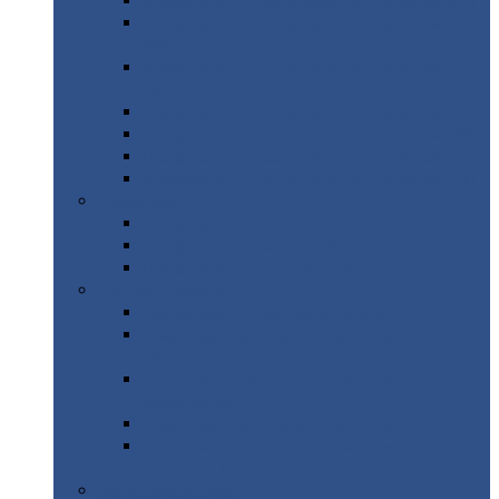
Профнастил
с нестандартной шириной С21
Профнастил
с нестандартной шириной
МП35
Профнастил
с нестандартной шириной
НС35
Профнастил
с нестандартной шириной С44
Профнастил
с нестандартной шириной Н60
Профнастил
с нестандартной шириной Н75
Профнастил
с нестандартной шириной Н114
Профнастил
Профнастил
для крыши
Профнастил
окрашенный
Профнастил
оцинкованный
Сэндвич-панели
Нестандартные
сэндвич панели
С
минераловатным утеплителем (
кровельные )
С
утеплителем из пенополистерола (
кровельные )
С
минераловатным утеплителем ( стеновые )
С
утеплителем из пенополистерола (
стеновые )
Металлочерепица