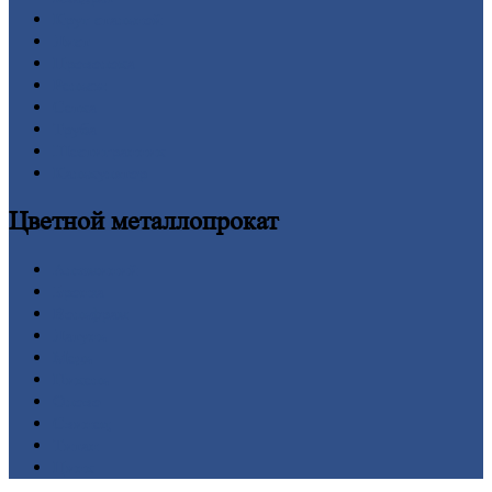
Круг
стальной
Лист
Проволока
Рельсы
Сетка
Труба
Шестигранник
Калькулятор
Цветной
металлопрокат
Алюминий
Бронза
Вольфрам
Латунь
Медь
Никель
Олово
Свинец
Титан
Цинк