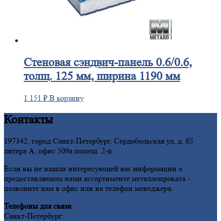
Стеновая
сэндвич-панель 0.6/0.6,
толщ. 125 мм, ширина 1190 мм
1 151
₽
В корзину
Контакты
197342, город Санкт-Петербург, Сердобольская ул, д. 65
литера А, офис 509а помещ. 2-н
Если вы не нашли интересующей вас информации о
предоставляемом нами ассортименте металлопроката -
позвоните нам в офис или на телефон менеджера.
Телефоны для связи
Санкт-Петербург: