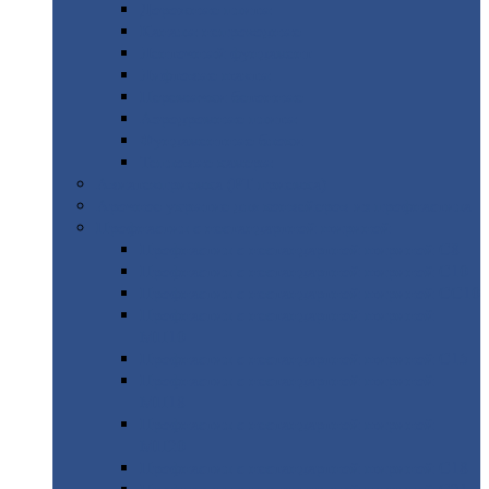
Дорожные
плиты
Каналы
непроходные
Ленточный
фундамент
Лифтовые
шахты
Перемычки
бетонные
Аэродромные
плиты
Фундаментные
блоки
Тепловые
камеры
Авиатехприемка
(РТ приемка)
Арочное
укрытие для конвейеров из профнастила
Профнастил
с нестандартной шириной
Профнастил
с нестандартной шириной С8
Профнастил
с нестандартной шириной С10
Профнастил
с нестандартной шириной СС10
Профнастил
с нестандартной шириной
МП10
Профнастил
с нестандартной шириной С15
Профнастил
с нестандартной шириной
МП18
Профнастил
с нестандартной шириной
МП20
Профнастил
с нестандартной шириной С18