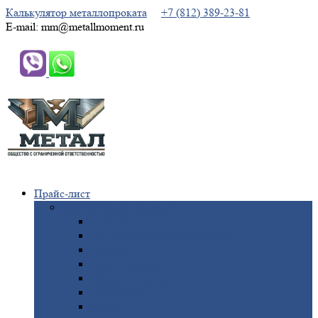
Калькулятор металлопроката
+7 (812) 389-23-81
E-mail: mm@metallmoment.ru
Прайс-лист
Черный
металлопрокат
Арматура
Двутавровая
балка (двутавр)
Квадрат
Круг
стальной
Полоса
стальная
Проволока
Сетка