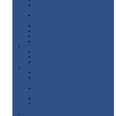
Профнастил
с нестандартной шириной С21
Профнастил
с нестандартной шириной
МП35
Профнастил
с нестандартной шириной
НС35
Профнастил
с нестандартной шириной С44
Профнастил
с нестандартной шириной Н60
Профнастил
с нестандартной шириной Н75
Профнастил
с нестандартной шириной Н114
Профнастил
Профнастил
для крыши
Профнастил
окрашенный
Профнастил
оцинкованный
Сэндвич-панели
Нестандартные
сэндвич панели
С
минераловатным утеплителем (
кровельные )
С
утеплителем из пенополистерола (
кровельные )
С
минераловатным утеплителем ( стеновые )
С
утеплителем из пенополистерола (
стеновые )
Металлочерепица