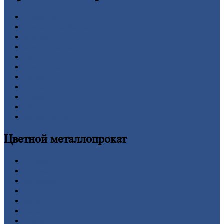
Арматура
Двутавровая
балка (двутавр)
Квадрат
Круг
стальной
Лист
Проволока
Рельсы
Сетка
Труба
Шестигранник
Калькулятор
Цветной
металлопрокат
Алюминий
Бронза
Вольфрам
Латунь
Медь
Никель
Олово