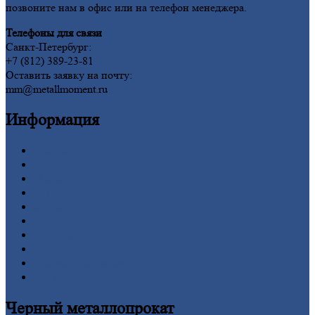
позвоните нам в офис или на телефон менеджера.
Телефоны для связи
Санкт-Петербург:
+7 (812) 389-23-81
Оставить заявку на почту:
mm@metallmoment.ru
Информация
Главная
Вакансии
О
Компании
Заводы
Контакты
Прайс-лист
Новости
Личный
кабинет
Оформление
заказа
Оплата
Черный
металлопрокат