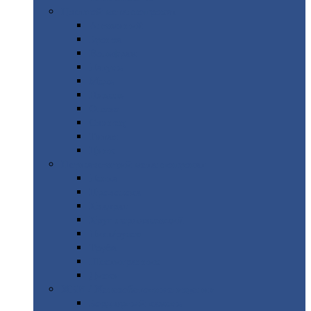
Цветной
металлопрокат
Алюминий
Бронза
Вольфрам
Латунь
Медь
Никель
Олово
Свинец
Титан
Цинк
Нержавеющий
металлопрокат
Лента
Проволока
Квадрат
Круг
нержавеющий
Лист/рулон
Труба
Шестигранник
Диски
ЖБИ
/ Железобетонные изделия
Бордюрный
камень