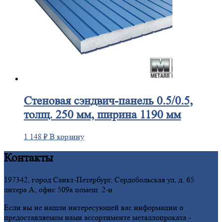
Стеновая
сэндвич-панель 0.5/0.5,
толщ. 250 мм, ширина 1190 мм
1 148
₽
В корзину
Контакты
197342, город Санкт-Петербург, Сердобольская ул, д. 65
литера А, офис 509а помещ. 2-н
Если вы не нашли интересующей вас информации о
предоставляемом нами ассортименте металлопроката -