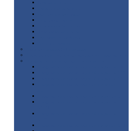
Дорожные
плиты
Каналы
непроходные
Ленточный
фундамент
Лифтовые
шахты
Перемычки
бетонные
Аэродромные
плиты
Фундаментные
блоки
Тепловые
камеры
Авиатехприемка
(РТ приемка)
Арочное
укрытие для конвейеров из профнастила
Профнастил
с нестандартной шириной
Профнастил
с нестандартной шириной С8
Профнастил
с нестандартной шириной С10
Профнастил
с нестандартной шириной СС10
Профнастил
с нестандартной шириной
МП10
Профнастил
с нестандартной шириной С15
Профнастил
с нестандартной шириной
МП18
Профнастил
с нестандартной шириной
МП20
Профнастил
с нестандартной шириной С18