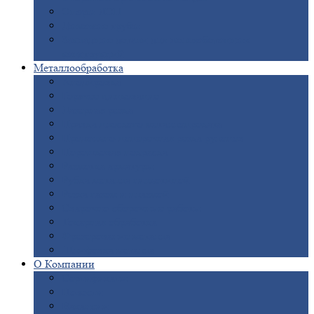
Опоры
ЛЭП
Дымовые
трубы
Закладные
детали для железобетонных
конструкций
Металлообработка
Анодировка
Горячее
цинкование
Лазерная
резка
Правка
плоского металлопроката
Продольно-поперечная
резка рулонов
Порошковая
покраска
Размотка
арматуры
Рубка
металла гильотиной
Резка
газом и плазмой
Сварочно-сборочные
работы
Токарная
обработка
Фрезерование
металла
Шлифовка
металла
О
Компании
Сертификаты
Новости
Вакансии