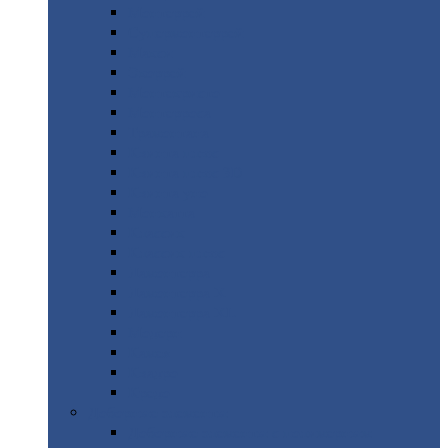
Монтеррей
Супермонтеррей
Макси
Экоррей
Монтекристо
Монтерроса
Трамонтана
Квинта
плюс
Квинта
плюс 3D
Квинта
уно
Монкатта
Классик
Классик
плюс
Ламонтерра
Ламонтерра
X
Ламонтерра
XL
Модерн
Камея
Квадро
Кредо
Доборные
элементы
Доборные
элементы с полимерным