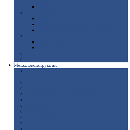
покрытием
Доборные
элементы оцинкованные
Евроштакетник
Штакетник
металлический полукруглый
Штакетник
металлический П-образный
Штакетник
металлический М-образный
Забор
металлический «Еврожалюзи»
Забор
жалюзи — Z
Забор
жалюзи — S
Сантехника
Рельсы
Металлоконструкции
Рамные
конструкции для дорожного
строительства
Быстровозводимые
здания
Металлоконструкции
для мостов
Технологические
металлоконструкции
Козловой
кран
Нестандартные
металлоконструкции
Решетки,
заборы и ограды
Прожекторные
мачты
Изготовление
лестниц из металла
Открытые
крановые эстакады