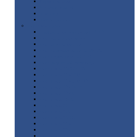
Труба
стальная
Уголок
стальной
Швеллер
Шестигранник
Листовой
прокат
Просечно-вытяжной
лист / ПВЛ
Лист
холоднокатаный
Лист
оцинкованный
Лист
горячекатаный Ст09Г2С
Лист
горячекатаный Ст3
Лист
рифленый: чечевицы
Лист
сталь 10Г2ФБЮ
Лист
сталь 10ХСНД
Лист
сталь 10ХСНД-12
Лист
сталь 12Х1МФ
Лист
сталь 12ХМ
Лист
сталь 16ГС
Лист
сталь 20
Лист
сталь 20К
Лист
сталь 20ЮЧ
Лист
сталь 20Х
Лист
сталь 22К
Лист
сталь 45