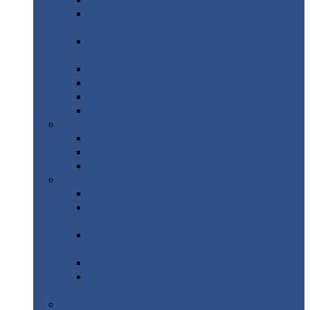
Профнастил
с нестандартной шириной С21
Профнастил
с нестандартной шириной
МП35
Профнастил
с нестандартной шириной
НС35
Профнастил
с нестандартной шириной С44
Профнастил
с нестандартной шириной Н60
Профнастил
с нестандартной шириной Н75
Профнастил
с нестандартной шириной Н114
Профнастил
Профнастил
для крыши
Профнастил
окрашенный
Профнастил
оцинкованный
Сэндвич-панели
Нестандартные
сэндвич панели
С
минераловатным утеплителем (
кровельные )
С
утеплителем из пенополистерола (
кровельные )
С
минераловатным утеплителем ( стеновые )
С
утеплителем из пенополистерола (
стеновые )
Металлочерепица