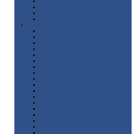
Труба
стальная
Уголок
стальной
Швеллер
Шестигранник
Листовой
прокат
Просечно-вытяжной
лист / ПВЛ
Лист
холоднокатаный
Лист
оцинкованный
Лист
горячекатаный Ст09Г2С
Лист
горячекатаный Ст3
Лист
рифленый: чечевицы
Лист
сталь 10Г2ФБЮ
Лист
сталь 10ХСНД
Лист
сталь 10ХСНД-12
Лист
сталь 12Х1МФ
Лист
сталь 12ХМ
Лист
сталь 16ГС
Лист
сталь 20
Лист
сталь 20К
Лист
сталь 20ЮЧ
Лист
сталь 20Х
Лист
сталь 22К
Лист
сталь 45