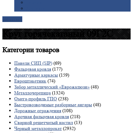
Галерея
Доставка
Контакты
Круг горячекатаный 09Г2С
Категории
товаров
Панели СИП (SIP)
(69)
Фальцевая кровля
(177)
Арматурные каркасы
(159)
Евроштакетник
(74)
Забор металлический «Еврожалюзи»
(48)
Металлочерепица
(1324)
Омега-профиль ГПО
(238)
Быстровозводимые разборные ангары
(48)
Дорожные ограждения
(108)
Арочная фальцевая кровля
(218)
Сварной решетчатый настил
(13)
Черный металлопрокат
(2932)