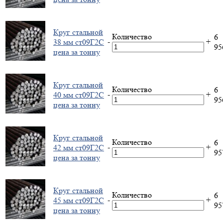
Круг стальной
Количество
6
-
+
38 мм ст09Г2С
9
цена за тонну
Круг стальной
Количество
6
-
+
40 мм ст09Г2С
9
цена за тонну
Круг стальной
Количество
6
-
+
42 мм ст09Г2С
9
цена за тонну
Круг стальной
Количество
6
-
+
45 мм ст09Г2С
9
цена за тонну