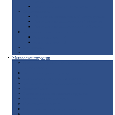
покрытием
Доборные
элементы оцинкованные
Евроштакетник
Штакетник
металлический полукруглый
Штакетник
металлический П-образный
Штакетник
металлический М-образный
Забор
металлический «Еврожалюзи»
Забор
жалюзи — Z
Забор
жалюзи — S
Сантехника
Рельсы
Металлоконструкции
Рамные
конструкции для дорожного
строительства
Быстровозводимые
здания
Металлоконструкции
для мостов
Технологические
металлоконструкции
Козловой
кран
Нестандартные
металлоконструкции
Решетки,
заборы и ограды
Прожекторные
мачты
Изготовление
лестниц из металла
Открытые
крановые эстакады