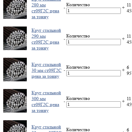
Количество
280 мм
11
-
+
ст09Г2С цена
4
за тонну
Круг стальной
Количество
290 мм
11
-
+
ст09Г2С цена
4
за тонну
Круг стальной
Количество
6
-
+
30 мм ст09Г2С
9
цена за тонну
Круг стальной
Количество
300 мм
11
-
+
ст09Г2С цена
4
за тонну
Круг стальной
Количество
6