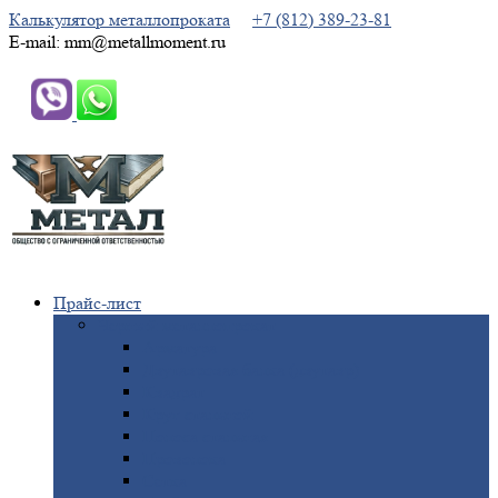
Калькулятор металлопроката
+7 (812) 389-23-81
E-mail: mm@metallmoment.ru
Прайс-лист
Черный
металлопрокат
Арматура
Двутавровая
балка (двутавр)
Квадрат
Круг
стальной
Полоса
стальная
Проволока
Сетка