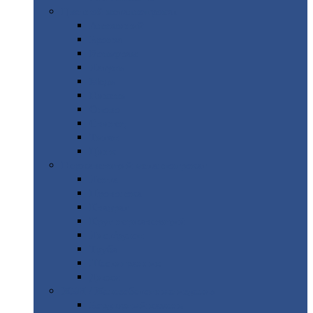
Цветной
металлопрокат
Алюминий
Бронза
Вольфрам
Латунь
Медь
Никель
Олово
Свинец
Титан
Цинк
Нержавеющий
металлопрокат
Лента
Проволока
Квадрат
Круг
нержавеющий
Лист/рулон
Труба
Шестигранник
Диски
ЖБИ
/ Железобетонные изделия
Бордюрный
камень