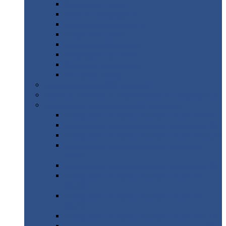
Дорожные
плиты
Каналы
непроходные
Ленточный
фундамент
Лифтовые
шахты
Перемычки
бетонные
Аэродромные
плиты
Фундаментные
блоки
Тепловые
камеры
Авиатехприемка
(РТ приемка)
Арочное
укрытие для конвейеров из профнастила
Профнастил
с нестандартной шириной
Профнастил
с нестандартной шириной С8
Профнастил
с нестандартной шириной С10
Профнастил
с нестандартной шириной СС10
Профнастил
с нестандартной шириной
МП10
Профнастил
с нестандартной шириной С15
Профнастил
с нестандартной шириной
МП18
Профнастил
с нестандартной шириной
МП20
Профнастил
с нестандартной шириной С18