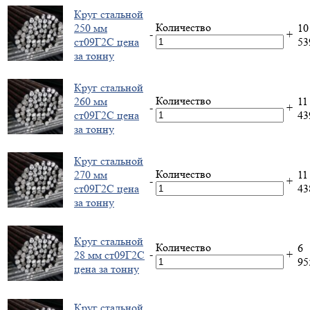
Круг стальной
Количество
250 мм
10
-
+
ст09Г2С цена
5
за тонну
Круг стальной
Количество
260 мм
11
-
+
ст09Г2С цена
4
за тонну
Круг стальной
Количество
270 мм
11
-
+
ст09Г2С цена
4
за тонну
Круг стальной
Количество
6
-
+
28 мм ст09Г2С
9
цена за тонну
Круг стальной