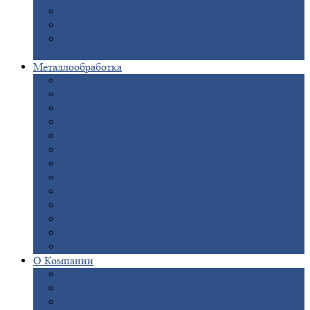
Опоры
ЛЭП
Дымовые
трубы
Закладные
детали для железобетонных
конструкций
Металлообработка
Анодировка
Горячее
цинкование
Лазерная
резка
Правка
плоского металлопроката
Продольно-поперечная
резка рулонов
Порошковая
покраска
Размотка
арматуры
Рубка
металла гильотиной
Резка
газом и плазмой
Сварочно-сборочные
работы
Токарная
обработка
Фрезерование
металла
Шлифовка
металла
О
Компании
Сертификаты
Новости
Вакансии