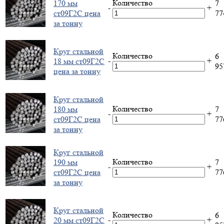
Количество
170 мм
7
-
+
ст09Г2С цена
7
за тонну
Круг стальной
Количество
6
-
+
18 мм ст09Г2С
9
цена за тонну
Круг стальной
Количество
180 мм
7
-
+
ст09Г2С цена
7
за тонну
Круг стальной
Количество
190 мм
7
-
+
ст09Г2С цена
7
за тонну
Круг стальной
Количество
6
-
+
20 мм ст09Г2С