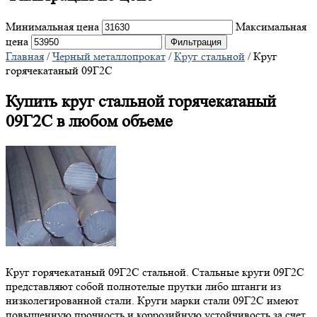
Минимальная цена
Максимальная
цена
Фильтрация
Главная
/
Черный металлопрокат
/
Круг стальной
/ Круг
горячекатаный 09Г2С
Купить круг стальной горячекатаный
09Г2С в любом объеме
Круг горячекатаный 09Г2С стальной. Стальные круги 09Г2С
представляют собой полнотелые прутки либо штанги из
низколегированной стали. Круги марки стали 09Г2С имеют
повышенную прочность и коррозийную устойчивость за счет