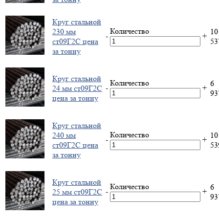
Круг стальной
Количество
230 мм
10
-
+
ст09Г2С цена
5
за тонну
Круг стальной
Количество
6
-
+
24 мм ст09Г2С
9
цена за тонну
Круг стальной
Количество
240 мм
10
-
+
ст09Г2С цена
5
за тонну
Круг стальной
Количество
6
-
+
25 мм ст09Г2С
9
цена за тонну