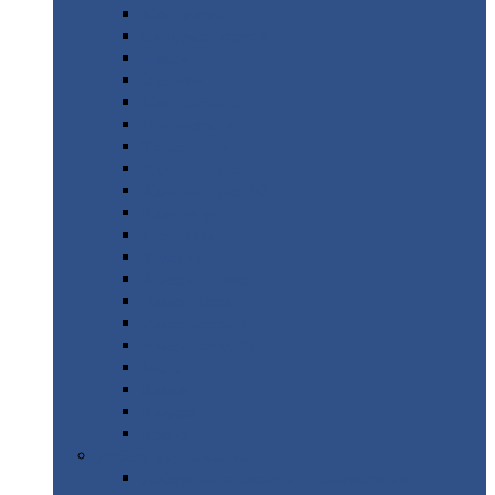
Монтеррей
Супермонтеррей
Макси
Экоррей
Монтекристо
Монтерроса
Трамонтана
Квинта
плюс
Квинта
плюс 3D
Квинта
уно
Монкатта
Классик
Классик
плюс
Ламонтерра
Ламонтерра
X
Ламонтерра
XL
Модерн
Камея
Квадро
Кредо
Доборные
элементы
Доборные
элементы с полимерным