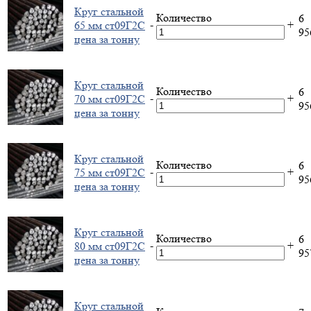
Круг стальной
Количество
6
-
+
65 мм ст09Г2С
9
цена за тонну
Круг стальной
Количество
6
-
+
70 мм ст09Г2С
9
цена за тонну
Круг стальной
Количество
6
-
+
75 мм ст09Г2С
9
цена за тонну
Круг стальной
Количество
6
-
+
80 мм ст09Г2С
9
цена за тонну
Круг стальной