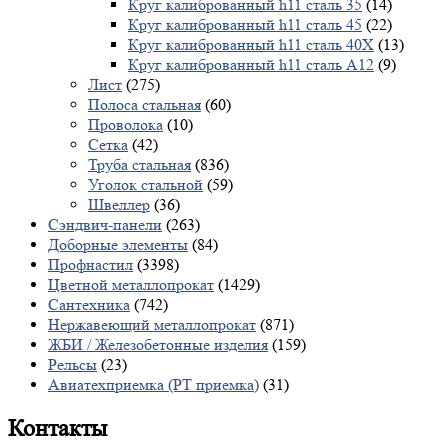
Круг калиброванный h11 сталь 35
(14)
Круг калиброванный h11 сталь 45
(22)
Круг калиброванный h11 сталь 40X
(13)
Круг калиброванный h11 сталь А12
(9)
Лист
(275)
Полоса стальная
(60)
Проволока
(10)
Сетка
(42)
Труба стальная
(836)
Уголок стальной
(59)
Швеллер
(36)
Сэндвич-панели
(263)
Доборные элементы
(84)
Профнастил
(3398)
Цветной металлопрокат
(1429)
Сантехника
(742)
Нержавеющий металлопрокат
(871)
ЖБИ / Железобетонные изделия
(159)
Рельсы
(23)
Авиатехприемка (РТ приемка)
(31)
Контакты