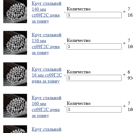
Круг стальной
Количество
140 мм
7
-
+
ст09Г2С цена
1
за тонну
Круг стальной
Количество
150 мм
7
-
+
ст09Г2С цена
1
за тонну
Круг стальной
Количество
6
-
+
16 мм ст09Г2С
9
цена за тонну
Круг стальной
Количество
160 мм
7
-
+
ст09Г2С цена
1
за тонну
Круг стальной