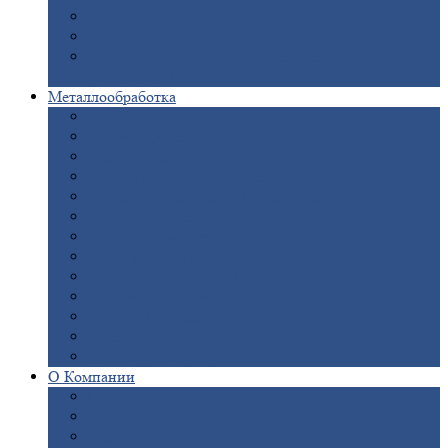
Опоры
ЛЭП
Дымовые
трубы
Закладные
детали для железобетонных
конструкций
Металлообработка
Анодировка
Горячее
цинкование
Лазерная
резка
Правка
плоского металлопроката
Продольно-поперечная
резка рулонов
Порошковая
покраска
Размотка
арматуры
Рубка
металла гильотиной
Резка
газом и плазмой
Сварочно-сборочные
работы
Токарная
обработка
Фрезерование
металла
Шлифовка
металла
О
Компании
Сертификаты
Новости
Вакансии