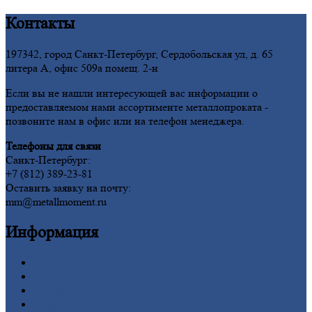
Контакты
197342, город Санкт-Петербург, Сердобольская ул, д. 65
литера А, офис 509а помещ. 2-н
Если вы не нашли интересующей вас информации о
предоставляемом нами ассортименте металлопроката -
позвоните нам в офис или на телефон менеджера.
Телефоны для связи
Санкт-Петербург:
+7 (812) 389-23-81
Оставить заявку на почту:
mm@metallmoment.ru
Информация
Главная
Вакансии
О
Компании
Заводы