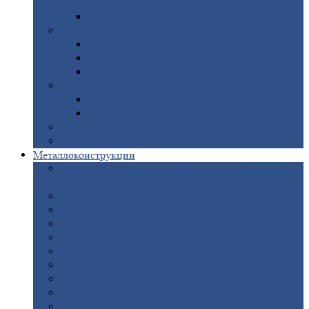
покрытием
Доборные
элементы оцинкованные
Евроштакетник
Штакетник
металлический полукруглый
Штакетник
металлический П-образный
Штакетник
металлический М-образный
Забор
металлический «Еврожалюзи»
Забор
жалюзи — Z
Забор
жалюзи — S
Сантехника
Рельсы
Металлоконструкции
Рамные
конструкции для дорожного
строительства
Быстровозводимые
здания
Металлоконструкции
для мостов
Технологические
металлоконструкции
Козловой
кран
Нестандартные
металлоконструкции
Решетки,
заборы и ограды
Прожекторные
мачты
Изготовление
лестниц из металла
Открытые
крановые эстакады