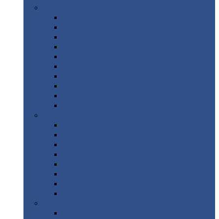
Цветной
металлопрокат
Алюминий
Бронза
Вольфрам
Латунь
Медь
Никель
Олово
Свинец
Титан
Цинк
Нержавеющий
металлопрокат
Лента
Проволока
Квадрат
Круг
нержавеющий
Лист/рулон
Труба
Шестигранник
Диски
ЖБИ
/ Железобетонные изделия
Бордюрный
камень