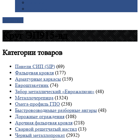
Галерея
Доставка
Контакты
Круг ЭП915-вд
Категории
товаров
Панели СИП (SIP)
(69)
Фальцевая кровля
(177)
Арматурные каркасы
(159)
Евроштакетник
(74)
Забор металлический «Еврожалюзи»
(48)
Металлочерепица
(1324)
Омега-профиль ГПО
(238)
Быстровозводимые разборные ангары
(48)
Дорожные ограждения
(108)
Арочная фальцевая кровля
(218)
Сварной решетчатый настил
(13)
Черный металлопрокат
(2932)