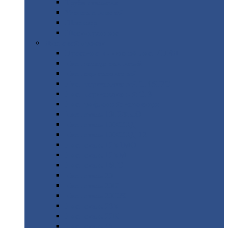
Труба
стальная
Уголок
стальной
Швеллер
Шестигранник
Листовой
прокат
Просечно-вытяжной
лист / ПВЛ
Лист
холоднокатаный
Лист
оцинкованный
Лист
горячекатаный Ст09Г2С
Лист
горячекатаный Ст3
Лист
рифленый: чечевицы
Лист
сталь 10Г2ФБЮ
Лист
сталь 10ХСНД
Лист
сталь 10ХСНД-12
Лист
сталь 12Х1МФ
Лист
сталь 12ХМ
Лист
сталь 16ГС
Лист
сталь 20
Лист
сталь 20К
Лист
сталь 20ЮЧ
Лист
сталь 20Х
Лист
сталь 22К
Лист
сталь 45