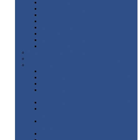
Дорожные
плиты
Каналы
непроходные
Ленточный
фундамент
Лифтовые
шахты
Перемычки
бетонные
Аэродромные
плиты
Фундаментные
блоки
Тепловые
камеры
Авиатехприемка
(РТ приемка)
Арочное
укрытие для конвейеров из профнастила
Профнастил
с нестандартной шириной
Профнастил
с нестандартной шириной С8
Профнастил
с нестандартной шириной С10
Профнастил
с нестандартной шириной СС10
Профнастил
с нестандартной шириной
МП10
Профнастил
с нестандартной шириной С15
Профнастил
с нестандартной шириной
МП18
Профнастил
с нестандартной шириной
МП20
Профнастил
с нестандартной шириной С18