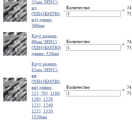
55мм ЭП915-
Количество
ид
74
-
+
(ХН43БМТЮ-
7
ид) длина:
360мм
Круг размер:
Количество
60мм ЭП915
74
-
+
(ХН43БМТЮ)
7
длина: 320мм
Круг размер:
82мм ЭП915-
ви
(ХН43БМТЮ-
Количество
ви) длина:
74
-
+
515, 795, 1180,
7
1205, 1220,
1235, 1240,
1255, 1310,
1320мм