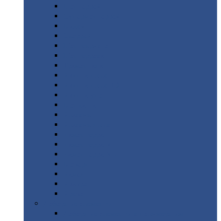
Монтеррей
Супермонтеррей
Макси
Экоррей
Монтекристо
Монтерроса
Трамонтана
Квинта
плюс
Квинта
плюс 3D
Квинта
уно
Монкатта
Классик
Классик
плюс
Ламонтерра
Ламонтерра
X
Ламонтерра
XL
Модерн
Камея
Квадро
Кредо
Доборные
элементы
Доборные
элементы с полимерным