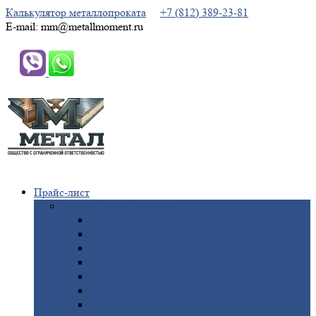
Калькулятор металлопроката
+7 (812) 389-23-81
E-mail: mm@metallmoment.ru
Прайс-лист
Черный
металлопрокат
Арматура
Двутавровая
балка (двутавр)
Квадрат
Круг
стальной
Полоса
стальная
Проволока
Сетка