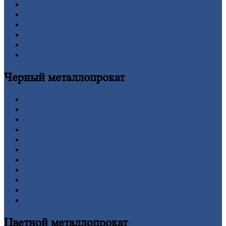
Контакты
Прайс-лист
Новости
Личный
кабинет
Оформление
заказа
Оплата
Черный
металлопрокат
Арматура
Двутавровая
балка (двутавр)
Квадрат
Круг
стальной
Лист
Проволока
Рельсы
Сетка
Труба
Шестигранник
Калькулятор
Цветной
металлопрокат