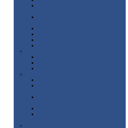
Профнастил
с нестандартной шириной С21
Профнастил
с нестандартной шириной
МП35
Профнастил
с нестандартной шириной
НС35
Профнастил
с нестандартной шириной С44
Профнастил
с нестандартной шириной Н60
Профнастил
с нестандартной шириной Н75
Профнастил
с нестандартной шириной Н114
Профнастил
Профнастил
для крыши
Профнастил
окрашенный
Профнастил
оцинкованный
Сэндвич-панели
Нестандартные
сэндвич панели
С
минераловатным утеплителем (
кровельные )
С
утеплителем из пенополистерола (
кровельные )
С
минераловатным утеплителем ( стеновые )
С
утеплителем из пенополистерола (
стеновые )
Металлочерепица