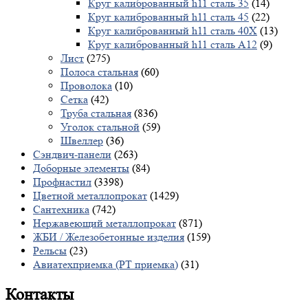
Круг калиброванный h11 сталь 35
(14)
Круг калиброванный h11 сталь 45
(22)
Круг калиброванный h11 сталь 40X
(13)
Круг калиброванный h11 сталь А12
(9)
Лист
(275)
Полоса стальная
(60)
Проволока
(10)
Сетка
(42)
Труба стальная
(836)
Уголок стальной
(59)
Швеллер
(36)
Сэндвич-панели
(263)
Доборные элементы
(84)
Профнастил
(3398)
Цветной металлопрокат
(1429)
Сантехника
(742)
Нержавеющий металлопрокат
(871)
ЖБИ / Железобетонные изделия
(159)
Рельсы
(23)
Авиатехприемка (РТ приемка)
(31)
Контакты