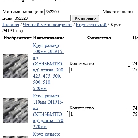
Минимальная цена
Максимальная
цена
Фильтрация
Главная
/
Черный металлопрокат
/
Круг стальной
/ Круг
ЭП915-вд
Изображение
Наименование
Количество
Це
Круг размер:
100мм ЭП915-
вд
Количество
(ХН43БМТЮ-
74
-
+
вд) длина: 300,
7
425, 475, 500,
500, 510,
520мм
Круг размер:
110мм ЭП915-
Количество
вд
74
-
+
(ХН43БМТЮ-
7
вд) длина: 190,
270мм
Круг размер: