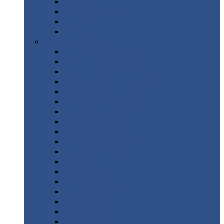
Труба
стальная
Уголок
стальной
Швеллер
Шестигранник
Листовой
прокат
Просечно-вытяжной
лист / ПВЛ
Лист
холоднокатаный
Лист
оцинкованный
Лист
горячекатаный Ст09Г2С
Лист
горячекатаный Ст3
Лист
рифленый: чечевицы
Лист
сталь 10Г2ФБЮ
Лист
сталь 10ХСНД
Лист
сталь 10ХСНД-12
Лист
сталь 12Х1МФ
Лист
сталь 12ХМ
Лист
сталь 16ГС
Лист
сталь 20
Лист
сталь 20К
Лист
сталь 20ЮЧ
Лист
сталь 20Х
Лист
сталь 22К
Лист
сталь 45