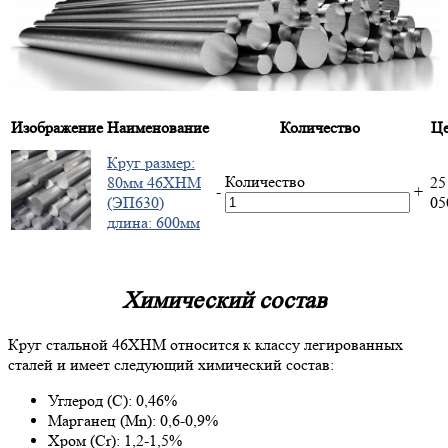
Изображение
Наименование
Количество
Це
Круг размер:
Количество
80мм 46ХНМ
25
-
+
(ЭП630)
0
длина: 600мм
Химический состав
Круг стальной 46ХНМ относится к классу легированных
сталей и имеет следующий химический состав:
Углерод (C): 0,46%
Марганец (Mn): 0,6-0,9%
Хром (Cr): 1,2-1,5%