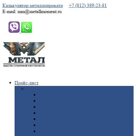
Калькулятор металлопроката
+7 (812) 389-23-81
E-mail: mm@metallmoment.ru
Прайс-лист
Черный
металлопрокат
Арматура
Двутавровая
балка (двутавр)
Квадрат
Круг
стальной
Полоса
стальная
Проволока
Сетка