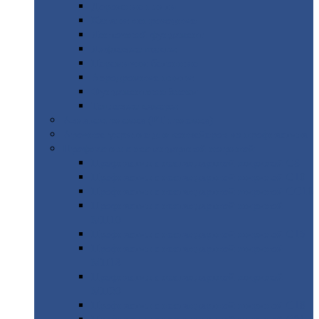
Дорожные
плиты
Каналы
непроходные
Ленточный
фундамент
Лифтовые
шахты
Перемычки
бетонные
Аэродромные
плиты
Фундаментные
блоки
Тепловые
камеры
Авиатехприемка
(РТ приемка)
Арочное
укрытие для конвейеров из профнастила
Профнастил
с нестандартной шириной
Профнастил
с нестандартной шириной С8
Профнастил
с нестандартной шириной С10
Профнастил
с нестандартной шириной СС10
Профнастил
с нестандартной шириной
МП10
Профнастил
с нестандартной шириной С15
Профнастил
с нестандартной шириной
МП18
Профнастил
с нестандартной шириной
МП20
Профнастил
с нестандартной шириной С18