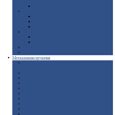
покрытием
Доборные
элементы оцинкованные
Евроштакетник
Штакетник
металлический полукруглый
Штакетник
металлический П-образный
Штакетник
металлический М-образный
Забор
металлический «Еврожалюзи»
Забор
жалюзи — Z
Забор
жалюзи — S
Сантехника
Рельсы
Металлоконструкции
Рамные
конструкции для дорожного
строительства
Быстровозводимые
здания
Металлоконструкции
для мостов
Технологические
металлоконструкции
Козловой
кран
Нестандартные
металлоконструкции
Решетки,
заборы и ограды
Прожекторные
мачты
Изготовление
лестниц из металла
Открытые
крановые эстакады