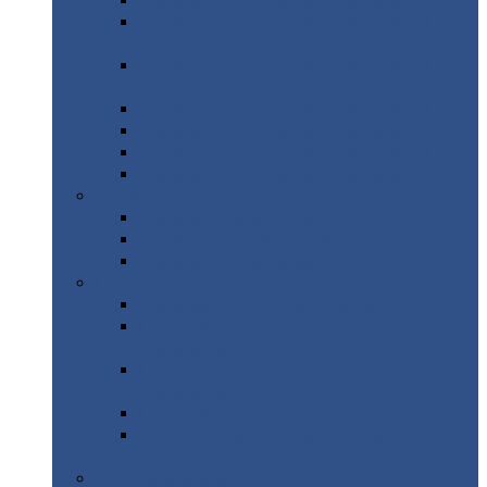
Профнастил
с нестандартной шириной С21
Профнастил
с нестандартной шириной
МП35
Профнастил
с нестандартной шириной
НС35
Профнастил
с нестандартной шириной С44
Профнастил
с нестандартной шириной Н60
Профнастил
с нестандартной шириной Н75
Профнастил
с нестандартной шириной Н114
Профнастил
Профнастил
для крыши
Профнастил
окрашенный
Профнастил
оцинкованный
Сэндвич-панели
Нестандартные
сэндвич панели
С
минераловатным утеплителем (
кровельные )
С
утеплителем из пенополистерола (
кровельные )
С
минераловатным утеплителем ( стеновые )
С
утеплителем из пенополистерола (
стеновые )
Металлочерепица