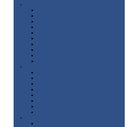
Цветной
металлопрокат
Алюминий
Бронза
Вольфрам
Латунь
Медь
Никель
Олово
Свинец
Титан
Цинк
Нержавеющий
металлопрокат
Лента
Проволока
Квадрат
Круг
нержавеющий
Лист/рулон
Труба
Шестигранник
Диски
ЖБИ
/ Железобетонные изделия
Бордюрный
камень