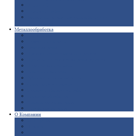
Опоры
ЛЭП
Дымовые
трубы
Закладные
детали для железобетонных
конструкций
Металлообработка
Анодировка
Горячее
цинкование
Лазерная
резка
Правка
плоского металлопроката
Продольно-поперечная
резка рулонов
Порошковая
покраска
Размотка
арматуры
Рубка
металла гильотиной
Резка
газом и плазмой
Сварочно-сборочные
работы
Токарная
обработка
Фрезерование
металла
Шлифовка
металла
О
Компании
Сертификаты
Новости
Вакансии