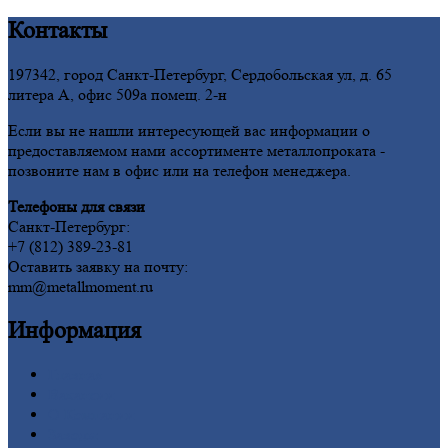
Контакты
197342, город Санкт-Петербург, Сердобольская ул, д. 65
литера А, офис 509а помещ. 2-н
Если вы не нашли интересующей вас информации о
предоставляемом нами ассортименте металлопроката -
позвоните нам в офис или на телефон менеджера.
Телефоны для связи
Санкт-Петербург:
+7 (812) 389-23-81
Оставить заявку на почту:
mm@metallmoment.ru
Информация
Главная
Вакансии
О
Компании
Заводы