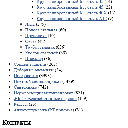
Круг калиброванный h11 сталь 35
(14)
Круг калиброванный h11 сталь 45
(22)
Круг калиброванный h11 сталь 40X
(13)
Круг калиброванный h11 сталь А12
(9)
Лист
(275)
Полоса стальная
(60)
Проволока
(10)
Сетка
(42)
Труба стальная
(836)
Уголок стальной
(59)
Швеллер
(36)
Сэндвич-панели
(263)
Доборные элементы
(84)
Профнастил
(3398)
Цветной металлопрокат
(1429)
Сантехника
(742)
Нержавеющий металлопрокат
(871)
ЖБИ / Железобетонные изделия
(159)
Рельсы
(23)
Авиатехприемка (РТ приемка)
(31)
Контакты