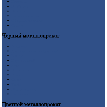
Контакты
Прайс-лист
Новости
Личный
кабинет
Оформление
заказа
Оплата
Черный
металлопрокат
Арматура
Двутавровая
балка (двутавр)
Квадрат
Круг
стальной
Лист
Проволока
Рельсы
Сетка
Труба
Шестигранник
Калькулятор
Цветной
металлопрокат