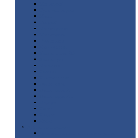
Монтеррей
Супермонтеррей
Макси
Экоррей
Монтекристо
Монтерроса
Трамонтана
Квинта
плюс
Квинта
плюс 3D
Квинта
уно
Монкатта
Классик
Классик
плюс
Ламонтерра
Ламонтерра
X
Ламонтерра
XL
Модерн
Камея
Квадро
Кредо
Доборные
элементы
Доборные
элементы с полимерным