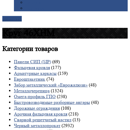
Галерея
Доставка
Контакты
Круг 46ХНМ
Категории
товаров
Панели СИП (SIP)
(69)
Фальцевая кровля
(177)
Арматурные каркасы
(159)
Евроштакетник
(74)
Забор металлический «Еврожалюзи»
(48)
Металлочерепица
(1324)
Омега-профиль ГПО
(238)
Быстровозводимые разборные ангары
(48)
Дорожные ограждения
(108)
Арочная фальцевая кровля
(218)
Сварной решетчатый настил
(13)
Черный металлопрокат
(2932)