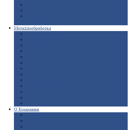
Опоры
ЛЭП
Дымовые
трубы
Закладные
детали для железобетонных
конструкций
Металлообработка
Анодировка
Горячее
цинкование
Лазерная
резка
Правка
плоского металлопроката
Продольно-поперечная
резка рулонов
Порошковая
покраска
Размотка
арматуры
Рубка
металла гильотиной
Резка
газом и плазмой
Сварочно-сборочные
работы
Токарная
обработка
Фрезерование
металла
Шлифовка
металла
О
Компании
Сертификаты
Новости
Вакансии