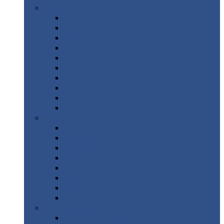
Цветной
металлопрокат
Алюминий
Бронза
Вольфрам
Латунь
Медь
Никель
Олово
Свинец
Титан
Цинк
Нержавеющий
металлопрокат
Лента
Проволока
Квадрат
Круг
нержавеющий
Лист/рулон
Труба
Шестигранник
Диски
ЖБИ
/ Железобетонные изделия
Бордюрный
камень