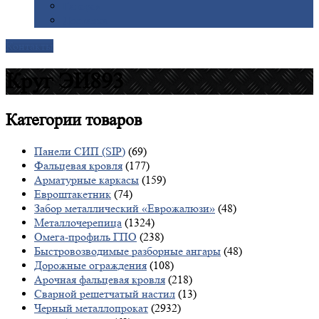
Галерея
Доставка
Контакты
Круг ЭИ893
Категории
товаров
Панели СИП (SIP)
(69)
Фальцевая кровля
(177)
Арматурные каркасы
(159)
Евроштакетник
(74)
Забор металлический «Еврожалюзи»
(48)
Металлочерепица
(1324)
Омега-профиль ГПО
(238)
Быстровозводимые разборные ангары
(48)
Дорожные ограждения
(108)
Арочная фальцевая кровля
(218)
Сварной решетчатый настил
(13)
Черный металлопрокат
(2932)