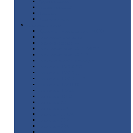
Труба
стальная
Уголок
стальной
Швеллер
Шестигранник
Листовой
прокат
Просечно-вытяжной
лист / ПВЛ
Лист
холоднокатаный
Лист
оцинкованный
Лист
горячекатаный Ст09Г2С
Лист
горячекатаный Ст3
Лист
рифленый: чечевицы
Лист
сталь 10Г2ФБЮ
Лист
сталь 10ХСНД
Лист
сталь 10ХСНД-12
Лист
сталь 12Х1МФ
Лист
сталь 12ХМ
Лист
сталь 16ГС
Лист
сталь 20
Лист
сталь 20К
Лист
сталь 20ЮЧ
Лист
сталь 20Х
Лист
сталь 22К
Лист
сталь 45