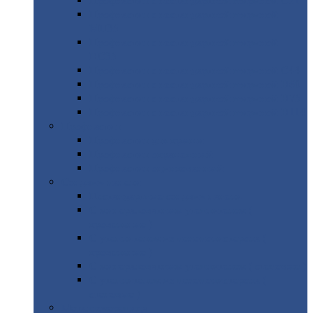
Профнастил
с нестандартной шириной С21
Профнастил
с нестандартной шириной
МП35
Профнастил
с нестандартной шириной
НС35
Профнастил
с нестандартной шириной С44
Профнастил
с нестандартной шириной Н60
Профнастил
с нестандартной шириной Н75
Профнастил
с нестандартной шириной Н114
Профнастил
Профнастил
для крыши
Профнастил
окрашенный
Профнастил
оцинкованный
Сэндвич-панели
Нестандартные
сэндвич панели
С
минераловатным утеплителем (
кровельные )
С
утеплителем из пенополистерола (
кровельные )
С
минераловатным утеплителем ( стеновые )
С
утеплителем из пенополистерола (
стеновые )
Металлочерепица