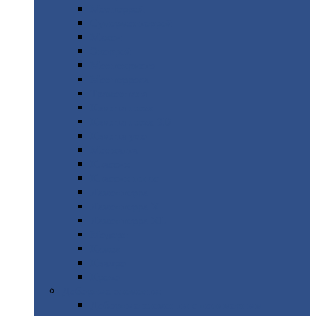
Монтеррей
Супермонтеррей
Макси
Экоррей
Монтекристо
Монтерроса
Трамонтана
Квинта
плюс
Квинта
плюс 3D
Квинта
уно
Монкатта
Классик
Классик
плюс
Ламонтерра
Ламонтерра
X
Ламонтерра
XL
Модерн
Камея
Квадро
Кредо
Доборные
элементы
Доборные
элементы с полимерным