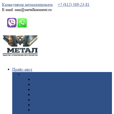
Калькулятор металлопроката
+7 (812) 389-23-81
E-mail: mm@metallmoment.ru
Прайс-лист
Черный
металлопрокат
Арматура
Двутавровая
балка (двутавр)
Квадрат
Круг
стальной
Полоса
стальная
Проволока
Сетка