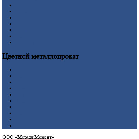
Лист
Проволока
Рельсы
Сетка
Труба
Шестигранник
Калькулятор
Цветной
металлопрокат
Алюминий
Бронза
Вольфрам
Латунь
Медь
Никель
Олово
Свинец
Титан
Цинк
ООО
«Металл Момент»