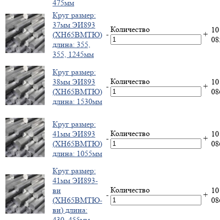
475мм
Круг размер:
37мм ЭИ893
Количество
10
-
+
(ХН65ВМТЮ)
0
длина: 355,
355, 1245мм
Круг размер:
Количество
38мм ЭИ893
10
-
+
(ХН65ВМТЮ)
0
длина: 1530мм
Круг размер:
Количество
41мм ЭИ893
10
-
+
(ХН65ВМТЮ)
0
длина: 1055мм
Круг размер:
41мм ЭИ893-
Количество
ви
10
-
+
(ХН65ВМТЮ-
0
ви) длина:
430, 455мм