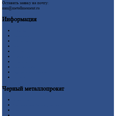
Оставить заявку на почту:
mm@metallmoment.ru
Информация
Главная
Вакансии
О
Компании
Заводы
Контакты
Прайс-лист
Новости
Личный
кабинет
Оформление
заказа
Оплата
Черный
металлопрокат
Арматура
Двутавровая
балка (двутавр)
Квадрат
Круг
стальной