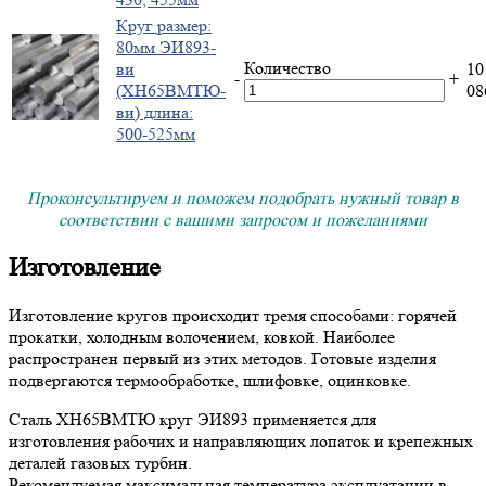
Круг размер:
80мм ЭИ893-
Количество
ви
10
-
+
(ХН65ВМТЮ-
0
ви) длина:
500-525мм
Проконсультируем и поможем подобрать нужный товар в
соответствии с вашими запросом и пожеланиями
Изготовление
Изготовление кругов происходит тремя способами: горячей
прокатки, холодным волочением, ковкой. Наиболее
распространен первый из этих методов. Готовые изделия
подвергаются термообработке, шлифовке, оцинковке.
Сталь ХН65ВМТЮ круг ЭИ893 применяется для
изготовления рабочих и направляющих лопаток и крепежных
деталей газовых турбин.
Рекомендуемая максимальная температура эксплуатации в