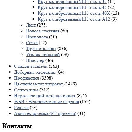
Круг калиброванный h11 сталь 35
(14)
Круг калиброванный h11 сталь 45
(22)
Круг калиброванный h11 сталь 40X
(13)
Круг калиброванный h11 сталь А12
(9)
Лист
(275)
Полоса стальная
(60)
Проволока
(10)
Сетка
(42)
Труба стальная
(836)
Уголок стальной
(59)
Швеллер
(36)
Сэндвич-панели
(263)
Доборные элементы
(84)
Профнастил
(3398)
Цветной металлопрокат
(1429)
Сантехника
(742)
Нержавеющий металлопрокат
(871)
ЖБИ / Железобетонные изделия
(159)
Рельсы
(23)
Авиатехприемка (РТ приемка)
(31)
Контакты