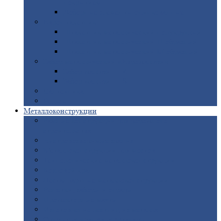
покрытием
Доборные
элементы оцинкованные
Евроштакетник
Штакетник
металлический полукруглый
Штакетник
металлический П-образный
Штакетник
металлический М-образный
Забор
металлический «Еврожалюзи»
Забор
жалюзи — Z
Забор
жалюзи — S
Сантехника
Рельсы
Металлоконструкции
Рамные
конструкции для дорожного
строительства
Быстровозводимые
здания
Металлоконструкции
для мостов
Технологические
металлоконструкции
Козловой
кран
Нестандартные
металлоконструкции
Решетки,
заборы и ограды
Прожекторные
мачты
Изготовление
лестниц из металла
Открытые
крановые эстакады