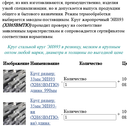
сфере, из них изготавливаются, преимущественно, изделия
узкой специализиации, но и допускается выпуск продукции
общего и бытового назначения. Режим термообработки
выбирается заводом-поставщиком. Круг жаропрочный ЭИ893
(ХН65ВМТЮ)
проходит проверку на соответствие
заявленным характеристикам и сопровождается сертификатом
соответствия нормативам.
Круг стальной круг ЭИ893 в розницу, мелким и крупным
оптом любой марки, диаметра и толщины по выгодной цене
Изображение
Наименование
Количество
Це
Круг размер:
Количество
33мм ЭИ893
10
-
+
(ХН65ВМТЮ)
0
длина: 990мм
Круг размер:
35мм ЭИ893-
Количество
ви
10
-
+
(ХН65ВМТЮ-
0
ви) длина: