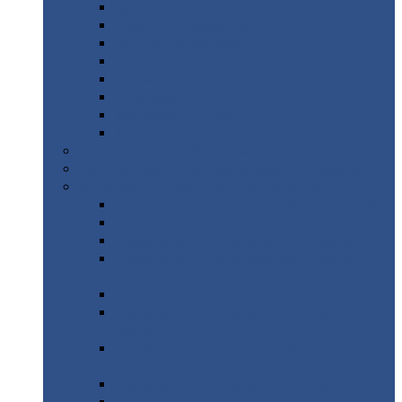
Дорожные
плиты
Каналы
непроходные
Ленточный
фундамент
Лифтовые
шахты
Перемычки
бетонные
Аэродромные
плиты
Фундаментные
блоки
Тепловые
камеры
Авиатехприемка
(РТ приемка)
Арочное
укрытие для конвейеров из профнастила
Профнастил
с нестандартной шириной
Профнастил
с нестандартной шириной С8
Профнастил
с нестандартной шириной С10
Профнастил
с нестандартной шириной СС10
Профнастил
с нестандартной шириной
МП10
Профнастил
с нестандартной шириной С15
Профнастил
с нестандартной шириной
МП18
Профнастил
с нестандартной шириной
МП20
Профнастил
с нестандартной шириной С18