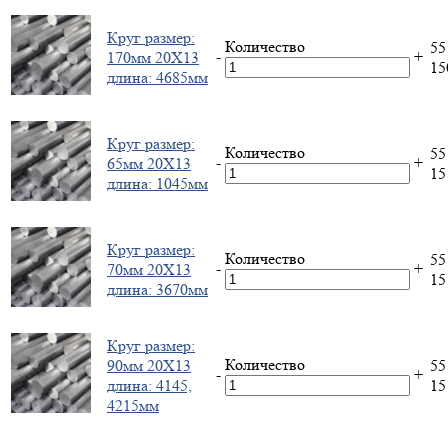
Круг размер:
Количество
55
-
+
170мм 20Х13
1
длина: 4685мм
Круг размер:
Количество
55
-
+
65мм 20Х13
1
длина: 1045мм
Круг размер:
Количество
55
-
+
70мм 20Х13
1
длина: 3670мм
Круг размер:
Количество
90мм 20Х13
55
-
+
длина: 4145,
1
4215мм