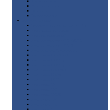
Труба
стальная
Уголок
стальной
Швеллер
Шестигранник
Листовой
прокат
Просечно-вытяжной
лист / ПВЛ
Лист
холоднокатаный
Лист
оцинкованный
Лист
горячекатаный Ст09Г2С
Лист
горячекатаный Ст3
Лист
рифленый: чечевицы
Лист
сталь 10Г2ФБЮ
Лист
сталь 10ХСНД
Лист
сталь 10ХСНД-12
Лист
сталь 12Х1МФ
Лист
сталь 12ХМ
Лист
сталь 16ГС
Лист
сталь 20
Лист
сталь 20К
Лист
сталь 20ЮЧ
Лист
сталь 20Х
Лист
сталь 22К
Лист
сталь 45