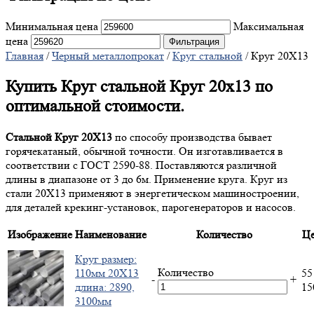
Минимальная цена
Максимальная
цена
Фильтрация
Главная
/
Черный металлопрокат
/
Круг стальной
/ Круг 20Х13
Купить Круг стальной Круг 20х13 по
оптимальной стоимости.
Стальной Круг 20Х13
по способу производства бывает
горячекатаный, обычной точности. Он изготавливается в
соответствии с ГОСТ 2590-88. Поставляются различной
длины в диапазоне от 3 до 6м. Применение круга. Круг из
стали 20Х13 применяют в энергетическом машиностроении,
для деталей крекинг-установок, парогенераторов и насосов.
Изображение
Наименование
Количество
Це
Круг размер:
Количество
110мм 20Х13
55
-
+
длина: 2890,
1
3100мм