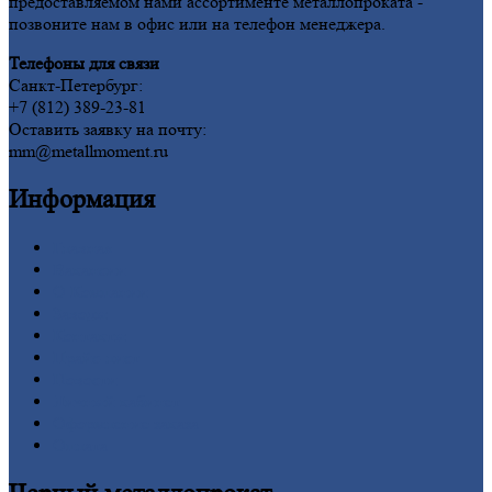
предоставляемом нами ассортименте металлопроката -
позвоните нам в офис или на телефон менеджера.
Телефоны для связи
Санкт-Петербург:
+7 (812) 389-23-81
Оставить заявку на почту:
mm@metallmoment.ru
Информация
Главная
Вакансии
О
Компании
Заводы
Контакты
Прайс-лист
Новости
Личный
кабинет
Оформление
заказа
Оплата