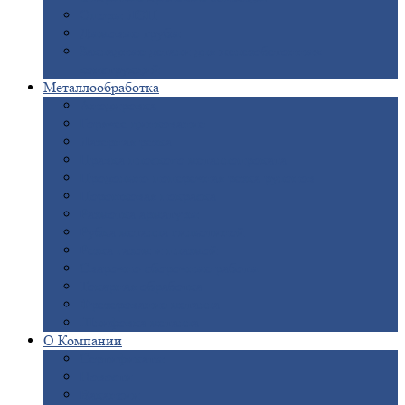
Опоры
ЛЭП
Дымовые
трубы
Закладные
детали для железобетонных
конструкций
Металлообработка
Анодировка
Горячее
цинкование
Лазерная
резка
Правка
плоского металлопроката
Продольно-поперечная
резка рулонов
Порошковая
покраска
Размотка
арматуры
Рубка
металла гильотиной
Резка
газом и плазмой
Сварочно-сборочные
работы
Токарная
обработка
Фрезерование
металла
Шлифовка
металла
О
Компании
Сертификаты
Новости
Вакансии