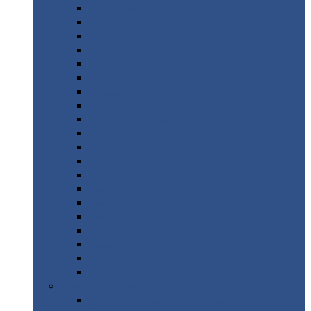
Монтеррей
Супермонтеррей
Макси
Экоррей
Монтекристо
Монтерроса
Трамонтана
Квинта
плюс
Квинта
плюс 3D
Квинта
уно
Монкатта
Классик
Классик
плюс
Ламонтерра
Ламонтерра
X
Ламонтерра
XL
Модерн
Камея
Квадро
Кредо
Доборные
элементы
Доборные
элементы с полимерным