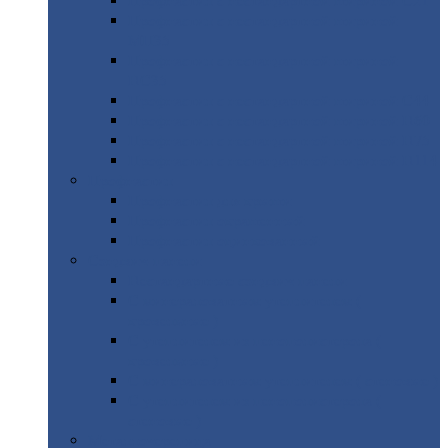
Профнастил
с нестандартной шириной С21
Профнастил
с нестандартной шириной
МП35
Профнастил
с нестандартной шириной
НС35
Профнастил
с нестандартной шириной С44
Профнастил
с нестандартной шириной Н60
Профнастил
с нестандартной шириной Н75
Профнастил
с нестандартной шириной Н114
Профнастил
Профнастил
для крыши
Профнастил
окрашенный
Профнастил
оцинкованный
Сэндвич-панели
Нестандартные
сэндвич панели
С
минераловатным утеплителем (
кровельные )
С
утеплителем из пенополистерола (
кровельные )
С
минераловатным утеплителем ( стеновые )
С
утеплителем из пенополистерола (
стеновые )
Металлочерепица