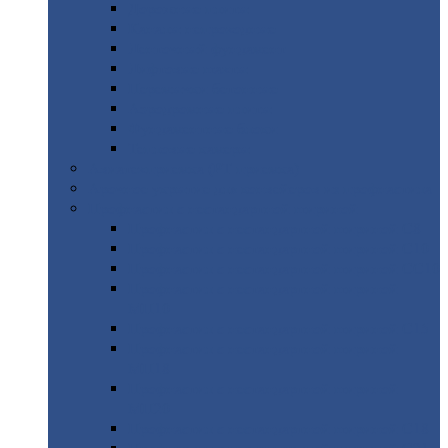
Дорожные
плиты
Каналы
непроходные
Ленточный
фундамент
Лифтовые
шахты
Перемычки
бетонные
Аэродромные
плиты
Фундаментные
блоки
Тепловые
камеры
Авиатехприемка
(РТ приемка)
Арочное
укрытие для конвейеров из профнастила
Профнастил
с нестандартной шириной
Профнастил
с нестандартной шириной С8
Профнастил
с нестандартной шириной С10
Профнастил
с нестандартной шириной СС10
Профнастил
с нестандартной шириной
МП10
Профнастил
с нестандартной шириной С15
Профнастил
с нестандартной шириной
МП18
Профнастил
с нестандартной шириной
МП20
Профнастил
с нестандартной шириной С18