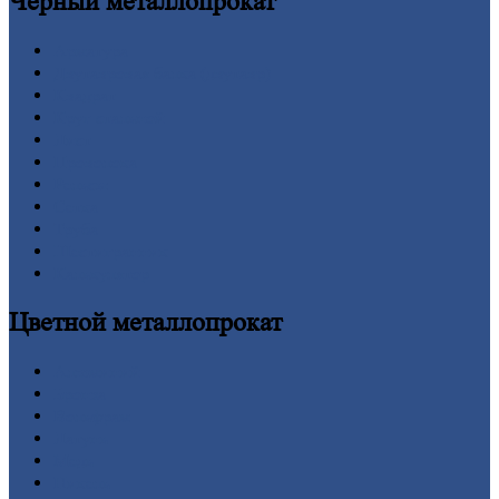
Черный
металлопрокат
Арматура
Двутавровая
балка (двутавр)
Квадрат
Круг
стальной
Лист
Проволока
Рельсы
Сетка
Труба
Шестигранник
Калькулятор
Цветной
металлопрокат
Алюминий
Бронза
Вольфрам
Латунь
Медь
Никель