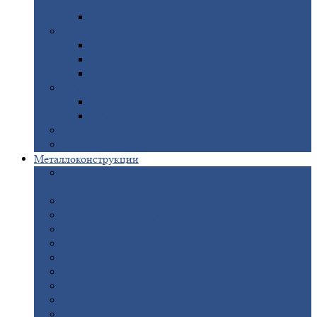
покрытием
Доборные
элементы оцинкованные
Евроштакетник
Штакетник
металлический полукруглый
Штакетник
металлический П-образный
Штакетник
металлический М-образный
Забор
металлический «Еврожалюзи»
Забор
жалюзи — Z
Забор
жалюзи — S
Сантехника
Рельсы
Металлоконструкции
Рамные
конструкции для дорожного
строительства
Быстровозводимые
здания
Металлоконструкции
для мостов
Технологические
металлоконструкции
Козловой
кран
Нестандартные
металлоконструкции
Решетки,
заборы и ограды
Прожекторные
мачты
Изготовление
лестниц из металла
Открытые
крановые эстакады