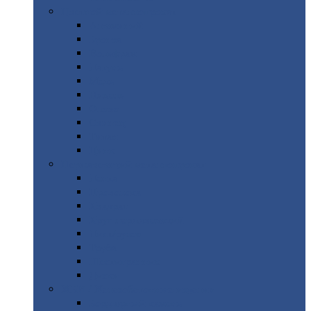
Цветной
металлопрокат
Алюминий
Бронза
Вольфрам
Латунь
Медь
Никель
Олово
Свинец
Титан
Цинк
Нержавеющий
металлопрокат
Лента
Проволока
Квадрат
Круг
нержавеющий
Лист/рулон
Труба
Шестигранник
Диски
ЖБИ
/ Железобетонные изделия
Бордюрный
камень