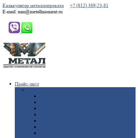
Калькулятор металлопроката
+7 (812) 389-23-81
E-mail: mm@metallmoment.ru
Прайс-лист
Черный
металлопрокат
Арматура
Двутавровая
балка (двутавр)
Квадрат
Круг
стальной
Полоса
стальная
Проволока
Сетка