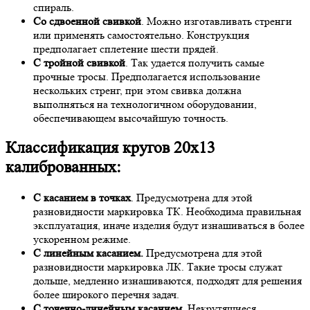
спираль.
Со сдвоенной свивкой
. Можно изготавливать стренги
или применять самостоятельно. Конструкция
предполагает сплетение шести прядей.
С тройной свивкой
. Так удается получить самые
прочные тросы. Предполагается использование
нескольких стренг, при этом свивка должна
выполняться на технологичном оборудовании,
обеспечивающем высочайшую точность.
Классификация кругов 20х13
калиброванных:
С касанием в точках
. Предусмотрена для этой
разновидности маркировка ТК. Необходима правильная
эксплуатация, иначе изделия будут изнашиваться в более
ускоренном режиме.
С линейным касанием.
Предусмотрена для этой
разновидности маркировка ЛК. Такие тросы служат
дольше, медленно изнашиваются, подходят для решения
более широкого перечня задач.
С точечно-линейным касанием
. Некрутящиеся