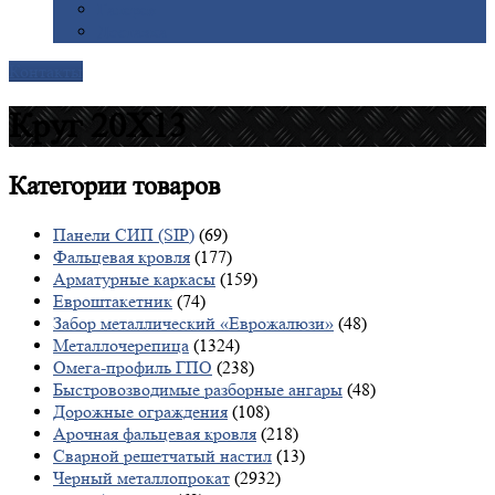
Галерея
Доставка
Контакты
Круг 20Х13
Категории
товаров
Панели СИП (SIP)
(69)
Фальцевая кровля
(177)
Арматурные каркасы
(159)
Евроштакетник
(74)
Забор металлический «Еврожалюзи»
(48)
Металлочерепица
(1324)
Омега-профиль ГПО
(238)
Быстровозводимые разборные ангары
(48)
Дорожные ограждения
(108)
Арочная фальцевая кровля
(218)
Сварной решетчатый настил
(13)
Черный металлопрокат
(2932)