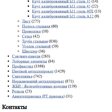
Круг калиброванный h11 сталь 35
(14)
Круг калиброванный h11 сталь 45
(22)
Круг калиброванный h11 сталь 40X
(13)
Круг калиброванный h11 сталь А12
(9)
Лист
(275)
Полоса стальная
(60)
Проволока
(10)
Сетка
(42)
Труба стальная
(836)
Уголок стальной
(59)
Швеллер
(36)
Сэндвич-панели
(263)
Доборные элементы
(84)
Профнастил
(3398)
Цветной металлопрокат
(1429)
Сантехника
(742)
Нержавеющий металлопрокат
(871)
ЖБИ / Железобетонные изделия
(159)
Рельсы
(23)
Авиатехприемка (РТ приемка)
(31)
Контакты