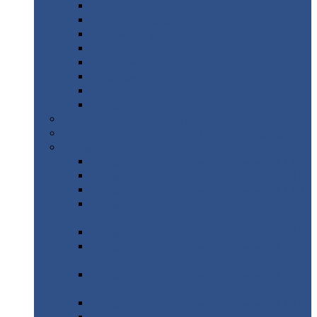
Дорожные
плиты
Каналы
непроходные
Ленточный
фундамент
Лифтовые
шахты
Перемычки
бетонные
Аэродромные
плиты
Фундаментные
блоки
Тепловые
камеры
Авиатехприемка
(РТ приемка)
Арочное
укрытие для конвейеров из профнастила
Профнастил
с нестандартной шириной
Профнастил
с нестандартной шириной С8
Профнастил
с нестандартной шириной С10
Профнастил
с нестандартной шириной СС10
Профнастил
с нестандартной шириной
МП10
Профнастил
с нестандартной шириной С15
Профнастил
с нестандартной шириной
МП18
Профнастил
с нестандартной шириной
МП20
Профнастил
с нестандартной шириной С18