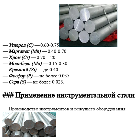
— Углерод (C) —
0.60-0.75
— Марганец (Mn) —
0.40-0.70
— Хром (Cr) —
0.70-1.20
— Молибден (Mo) —
0.15-0.30
— Кремний (Si) —
до 0.40
— Фосфор (P) —
не более 0.035
— Сера (S) —
не более 0.025.
### Применение инструментальной стали
— Производство инструментов и режущего оборудования