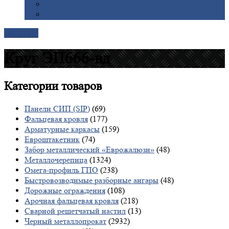
Галерея
Доставка
Контакты
Круг ЭП666-вд
Категории
товаров
Панели СИП (SIP)
(69)
Фальцевая кровля
(177)
Арматурные каркасы
(159)
Евроштакетник
(74)
Забор металлический «Еврожалюзи»
(48)
Металлочерепица
(1324)
Омега-профиль ГПО
(238)
Быстровозводимые разборные ангары
(48)
Дорожные ограждения
(108)
Арочная фальцевая кровля
(218)
Сварной решетчатый настил
(13)
Черный металлопрокат
(2932)