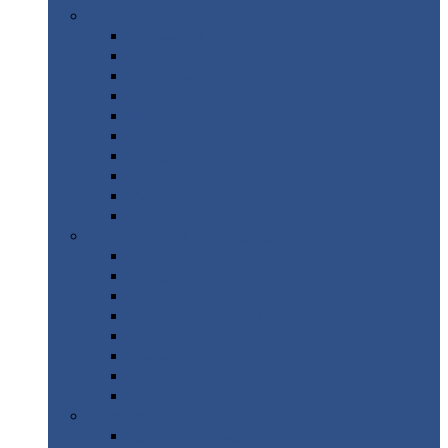
Цветной
металлопрокат
Алюминий
Бронза
Вольфрам
Латунь
Медь
Никель
Олово
Свинец
Титан
Цинк
Нержавеющий
металлопрокат
Лента
Проволока
Квадрат
Круг
нержавеющий
Лист/рулон
Труба
Шестигранник
Диски
ЖБИ
/ Железобетонные изделия
Бордюрный
камень