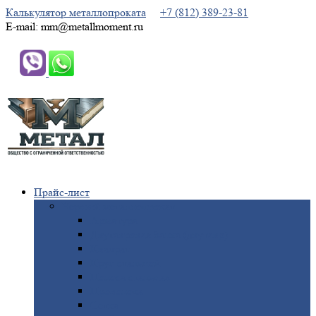
Калькулятор металлопроката
+7 (812) 389-23-81
E-mail: mm@metallmoment.ru
Прайс-лист
Черный
металлопрокат
Арматура
Двутавровая
балка (двутавр)
Квадрат
Круг
стальной
Полоса
стальная
Проволока
Сетка