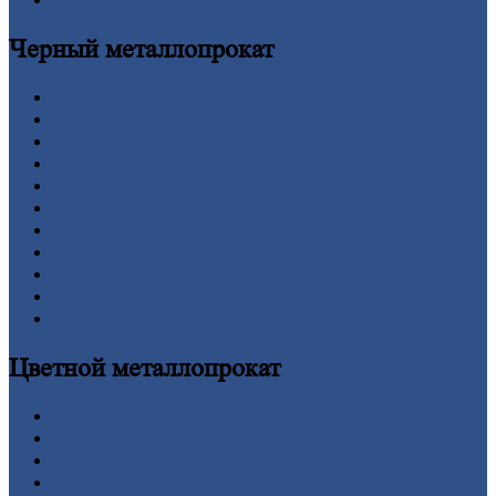
Оплата
Черный
металлопрокат
Арматура
Двутавровая
балка (двутавр)
Квадрат
Круг
стальной
Лист
Проволока
Рельсы
Сетка
Труба
Шестигранник
Калькулятор
Цветной
металлопрокат
Алюминий
Бронза
Вольфрам
Латунь