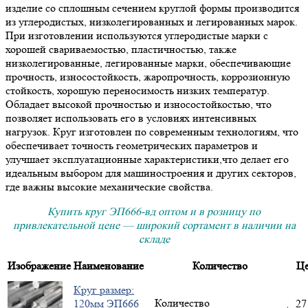
изделие со сплошным сечением круглой формы производится
из углеродистых, низколегированных и легированных марок.
При изготовлении используются углеродистые марки с
хорошей свариваемостью, пластичностью, также
низколегированные, легированные марки, обеспечивающие
прочность, износостойкость, жаропрочность, коррозионную
стойкость, хорошую переносимость низких температур.
Обладает высокой прочностью и износостойкостью, что
позволяет использовать его в условиях интенсивных
нагрузок. Круг изготовлен по современным технологиям, что
обеспечивает точность геометрических параметров и
улучшает эксплуатационные характеристики,что делает его
идеальным выбором для машиностроения и других секторов,
где важны высокие механические свойства.
Купить круг ЭП666-вд оптом и в розницу по
привлекательной цене — широкий сортамент в наличии на
складе
Изображение
Наименование
Количество
Це
Круг размер:
Количество
120мм ЭП666
27