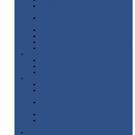
Профнастил
с нестандартной шириной С21
Профнастил
с нестандартной шириной
МП35
Профнастил
с нестандартной шириной
НС35
Профнастил
с нестандартной шириной С44
Профнастил
с нестандартной шириной Н60
Профнастил
с нестандартной шириной Н75
Профнастил
с нестандартной шириной Н114
Профнастил
Профнастил
для крыши
Профнастил
окрашенный
Профнастил
оцинкованный
Сэндвич-панели
Нестандартные
сэндвич панели
С
минераловатным утеплителем (
кровельные )
С
утеплителем из пенополистерола (
кровельные )
С
минераловатным утеплителем ( стеновые )
С
утеплителем из пенополистерола (
стеновые )
Металлочерепица