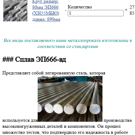
Круг размер:
Количество
80мм ЭП666
27
-
+
(ХН55МБЮ)
8
длина: 890мм
Все виды поставляемого нами металлопроката изготовлены в
соответствии со стандартами
### Сплав ЭП666-вд
Представляет собой легированную сталь, которая
используется для
производства
высоконагруженных деталей и компонентов. Он прошел
множество тестов, что подтвердило его надежность в работе