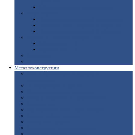
покрытием
Доборные
элементы оцинкованные
Евроштакетник
Штакетник
металлический полукруглый
Штакетник
металлический П-образный
Штакетник
металлический М-образный
Забор
металлический «Еврожалюзи»
Забор
жалюзи — Z
Забор
жалюзи — S
Сантехника
Рельсы
Металлоконструкции
Рамные
конструкции для дорожного
строительства
Быстровозводимые
здания
Металлоконструкции
для мостов
Технологические
металлоконструкции
Козловой
кран
Нестандартные
металлоконструкции
Решетки,
заборы и ограды
Прожекторные
мачты
Изготовление
лестниц из металла
Открытые
крановые эстакады