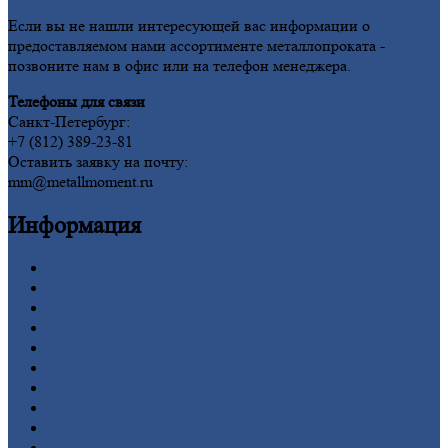
Если вы не нашли интересующей вас информации о
предоставляемом нами ассортименте металлопроката -
позвоните нам в офис или на телефон менеджера.
Телефоны для связи
Санкт-Петербург:
+7 (812) 389-23-81
Оставить заявку на почту:
mm@metallmoment.ru
Информация
Главная
Вакансии
О
Компании
Заводы
Контакты
Прайс-лист
Новости
Личный
кабинет
Оформление
заказа