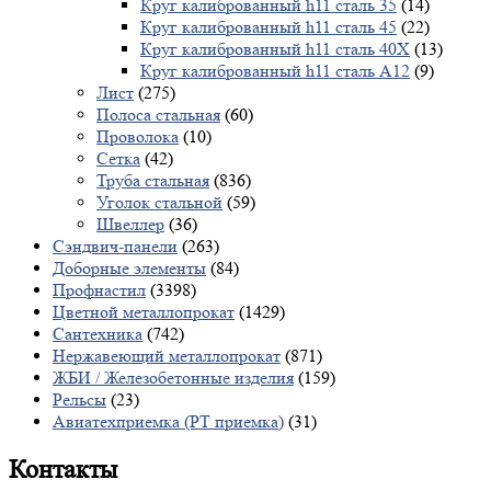
Круг калиброванный h11 сталь 35
(14)
Круг калиброванный h11 сталь 45
(22)
Круг калиброванный h11 сталь 40X
(13)
Круг калиброванный h11 сталь А12
(9)
Лист
(275)
Полоса стальная
(60)
Проволока
(10)
Сетка
(42)
Труба стальная
(836)
Уголок стальной
(59)
Швеллер
(36)
Сэндвич-панели
(263)
Доборные элементы
(84)
Профнастил
(3398)
Цветной металлопрокат
(1429)
Сантехника
(742)
Нержавеющий металлопрокат
(871)
ЖБИ / Железобетонные изделия
(159)
Рельсы
(23)
Авиатехприемка (РТ приемка)
(31)
Контакты