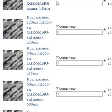
-
+
(ХН55МБЮ)
8
длина: 145мм
Круг размер:
120мм ЭП666-
Количество
вд
27
-
+
(ХН55МБЮ-
8
вд) длина:
220мм
Круг размер:
50мм ЭП666-
Количество
вд
27
-
+
(ХН55МБЮ-
8
вд) длина:
315мм
Круг размер:
60мм ЭП666-
Количество
вд
27
-
+
(ХН55МБЮ-
8
вд) длина:
500мм