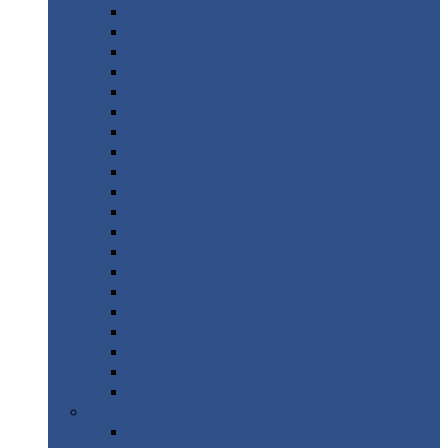
Монтеррей
Супермонтеррей
Макси
Экоррей
Монтекристо
Монтерроса
Трамонтана
Квинта
плюс
Квинта
плюс 3D
Квинта
уно
Монкатта
Классик
Классик
плюс
Ламонтерра
Ламонтерра
X
Ламонтерра
XL
Модерн
Камея
Квадро
Кредо
Доборные
элементы
Доборные
элементы с полимерным