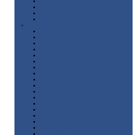
Труба
стальная
Уголок
стальной
Швеллер
Шестигранник
Листовой
прокат
Просечно-вытяжной
лист / ПВЛ
Лист
холоднокатаный
Лист
оцинкованный
Лист
горячекатаный Ст09Г2С
Лист
горячекатаный Ст3
Лист
рифленый: чечевицы
Лист
сталь 10Г2ФБЮ
Лист
сталь 10ХСНД
Лист
сталь 10ХСНД-12
Лист
сталь 12Х1МФ
Лист
сталь 12ХМ
Лист
сталь 16ГС
Лист
сталь 20
Лист
сталь 20К
Лист
сталь 20ЮЧ
Лист
сталь 20Х
Лист
сталь 22К
Лист
сталь 45