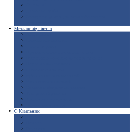
Опоры
ЛЭП
Дымовые
трубы
Закладные
детали для железобетонных
конструкций
Металлообработка
Анодировка
Горячее
цинкование
Лазерная
резка
Правка
плоского металлопроката
Продольно-поперечная
резка рулонов
Порошковая
покраска
Размотка
арматуры
Рубка
металла гильотиной
Резка
газом и плазмой
Сварочно-сборочные
работы
Токарная
обработка
Фрезерование
металла
Шлифовка
металла
О
Компании
Сертификаты
Новости
Вакансии