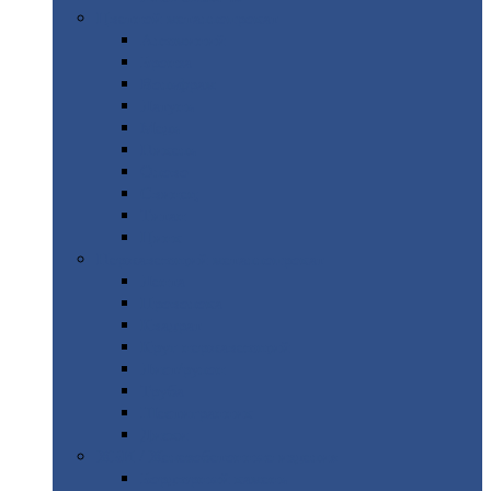
Цветной
металлопрокат
Алюминий
Бронза
Вольфрам
Латунь
Медь
Никель
Олово
Свинец
Титан
Цинк
Нержавеющий
металлопрокат
Лента
Проволока
Квадрат
Круг
нержавеющий
Лист/рулон
Труба
Шестигранник
Диски
ЖБИ
/ Железобетонные изделия
Бордюрный
камень