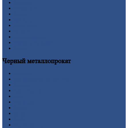
Вакансии
О
Компании
Заводы
Контакты
Прайс-лист
Новости
Личный
кабинет
Оформление
заказа
Оплата
Черный
металлопрокат
Арматура
Двутавровая
балка (двутавр)
Квадрат
Круг
стальной
Лист
Проволока
Рельсы
Сетка
Труба
Шестигранник