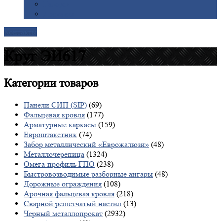
Галерея
Доставка
Контакты
Круг ЭИ617
Категории
товаров
Панели СИП (SIP)
(69)
Фальцевая кровля
(177)
Арматурные каркасы
(159)
Евроштакетник
(74)
Забор металлический «Еврожалюзи»
(48)
Металлочерепица
(1324)
Омега-профиль ГПО
(238)
Быстровозводимые разборные ангары
(48)
Дорожные ограждения
(108)
Арочная фальцевая кровля
(218)
Сварной решетчатый настил
(13)
Черный металлопрокат
(2932)