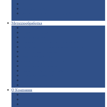
Опоры
ЛЭП
Дымовые
трубы
Закладные
детали для железобетонных
конструкций
Металлообработка
Анодировка
Горячее
цинкование
Лазерная
резка
Правка
плоского металлопроката
Продольно-поперечная
резка рулонов
Порошковая
покраска
Размотка
арматуры
Рубка
металла гильотиной
Резка
газом и плазмой
Сварочно-сборочные
работы
Токарная
обработка
Фрезерование
металла
Шлифовка
металла
О
Компании
Сертификаты
Новости
Вакансии