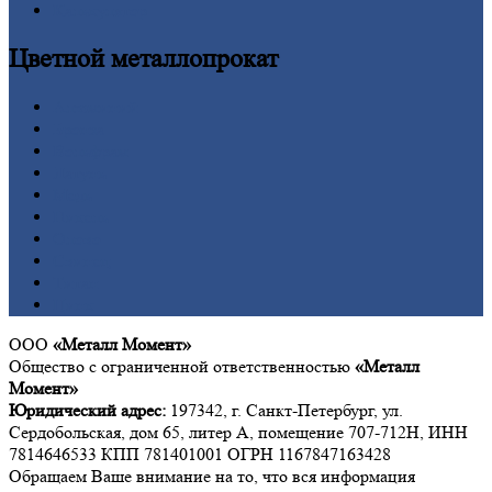
Калькулятор
Цветной
металлопрокат
Алюминий
Бронза
Вольфрам
Латунь
Медь
Никель
Олово
Свинец
Титан
Цинк
ООО
«Металл Момент»
Общество с ограниченной ответственностью
«Металл
Момент»
Юридический адрес:
197342, г. Санкт-Петербург, ул.
Сердобольская, дом 65, литер А, помещение 707-712Н, ИНН
7814646533 КПП 781401001 ОГРН 1167847163428
Обращаем Ваше внимание на то, что вся информация