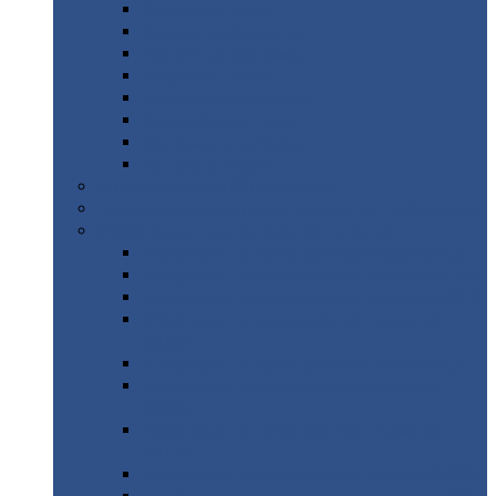
Дорожные
плиты
Каналы
непроходные
Ленточный
фундамент
Лифтовые
шахты
Перемычки
бетонные
Аэродромные
плиты
Фундаментные
блоки
Тепловые
камеры
Авиатехприемка
(РТ приемка)
Арочное
укрытие для конвейеров из профнастила
Профнастил
с нестандартной шириной
Профнастил
с нестандартной шириной С8
Профнастил
с нестандартной шириной С10
Профнастил
с нестандартной шириной СС10
Профнастил
с нестандартной шириной
МП10
Профнастил
с нестандартной шириной С15
Профнастил
с нестандартной шириной
МП18
Профнастил
с нестандартной шириной
МП20
Профнастил
с нестандартной шириной С18