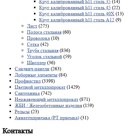
Круг калиброванный h11 сталь 35
(14)
Круг калиброванный h11 сталь 45
(22)
Круг калиброванный h11 сталь 40X
(13)
Круг калиброванный h11 сталь А12
(9)
Лист
(275)
Полоса стальная
(60)
Проволока
(10)
Сетка
(42)
Труба стальная
(836)
Уголок стальной
(59)
Швеллер
(36)
Сэндвич-панели
(263)
Доборные элементы
(84)
Профнастил
(3398)
Цветной металлопрокат
(1429)
Сантехника
(742)
Нержавеющий металлопрокат
(871)
ЖБИ / Железобетонные изделия
(159)
Рельсы
(23)
Авиатехприемка (РТ приемка)
(31)
Контакты