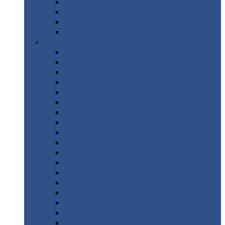
Труба
стальная
Уголок
стальной
Швеллер
Шестигранник
Листовой
прокат
Просечно-вытяжной
лист / ПВЛ
Лист
холоднокатаный
Лист
оцинкованный
Лист
горячекатаный Ст09Г2С
Лист
горячекатаный Ст3
Лист
рифленый: чечевицы
Лист
сталь 10Г2ФБЮ
Лист
сталь 10ХСНД
Лист
сталь 10ХСНД-12
Лист
сталь 12Х1МФ
Лист
сталь 12ХМ
Лист
сталь 16ГС
Лист
сталь 20
Лист
сталь 20К
Лист
сталь 20ЮЧ
Лист
сталь 20Х
Лист
сталь 22К
Лист
сталь 45