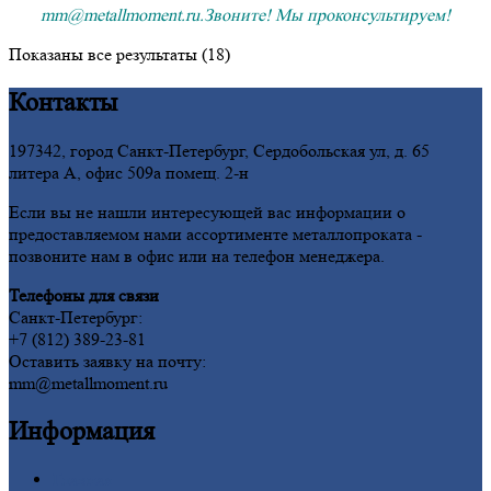
mm@metallmoment.ru.Звоните! Мы проконсультируем!
Показаны все результаты (18)
Контакты
197342, город Санкт-Петербург, Сердобольская ул, д. 65
литера А, офис 509а помещ. 2-н
Если вы не нашли интересующей вас информации о
предоставляемом нами ассортименте металлопроката -
позвоните нам в офис или на телефон менеджера.
Телефоны для связи
Санкт-Петербург:
+7 (812) 389-23-81
Оставить заявку на почту:
mm@metallmoment.ru
Информация
Главная