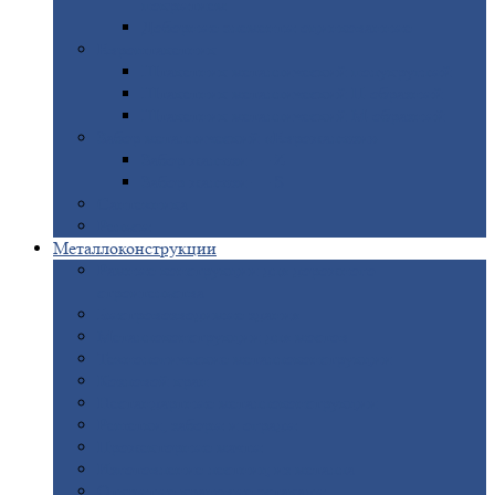
покрытием
Доборные
элементы оцинкованные
Евроштакетник
Штакетник
металлический полукруглый
Штакетник
металлический П-образный
Штакетник
металлический М-образный
Забор
металлический «Еврожалюзи»
Забор
жалюзи — Z
Забор
жалюзи — S
Сантехника
Рельсы
Металлоконструкции
Рамные
конструкции для дорожного
строительства
Быстровозводимые
здания
Металлоконструкции
для мостов
Технологические
металлоконструкции
Козловой
кран
Нестандартные
металлоконструкции
Решетки,
заборы и ограды
Прожекторные
мачты
Изготовление
лестниц из металла
Открытые
крановые эстакады