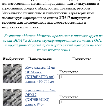
для изготовления метизной продукции, для эксплуатации в
агрессивных средах (гайки, болты, пружины, рессоры).
Уникальные физические и хмимические характеристики
делают круг жаропрочного сплава ЭИ617 популярным
выбором для применения в высокоответственных и
нагруженных условиях.
Компания «Металл Момент» предлагает к продаже круги из
стали ЭИ617 в Москве, сертифицированные согласно ГОСТ,
и прошедшим строгий производственный контроль на всех
этапах изготовления
Изображение
Наименование
Количество
Круг размер: 11мм
Количество
ЭИ617-ви
-
(ХН70ВМТЮ-ви)
длина: 490-755мм
Круг размер: 12мм
ЭИ617
Количество
-
(ХН70ВМТЮ)
длина: 840-