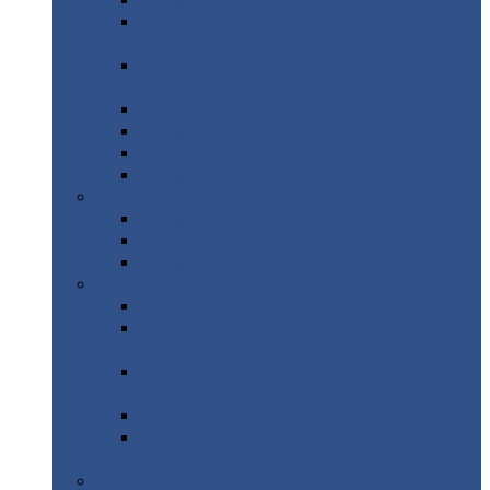
Профнастил
с нестандартной шириной С21
Профнастил
с нестандартной шириной
МП35
Профнастил
с нестандартной шириной
НС35
Профнастил
с нестандартной шириной С44
Профнастил
с нестандартной шириной Н60
Профнастил
с нестандартной шириной Н75
Профнастил
с нестандартной шириной Н114
Профнастил
Профнастил
для крыши
Профнастил
окрашенный
Профнастил
оцинкованный
Сэндвич-панели
Нестандартные
сэндвич панели
С
минераловатным утеплителем (
кровельные )
С
утеплителем из пенополистерола (
кровельные )
С
минераловатным утеплителем ( стеновые )
С
утеплителем из пенополистерола (
стеновые )
Металлочерепица