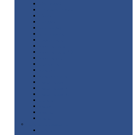
Монтеррей
Супермонтеррей
Макси
Экоррей
Монтекристо
Монтерроса
Трамонтана
Квинта
плюс
Квинта
плюс 3D
Квинта
уно
Монкатта
Классик
Классик
плюс
Ламонтерра
Ламонтерра
X
Ламонтерра
XL
Модерн
Камея
Квадро
Кредо
Доборные
элементы
Доборные
элементы с полимерным