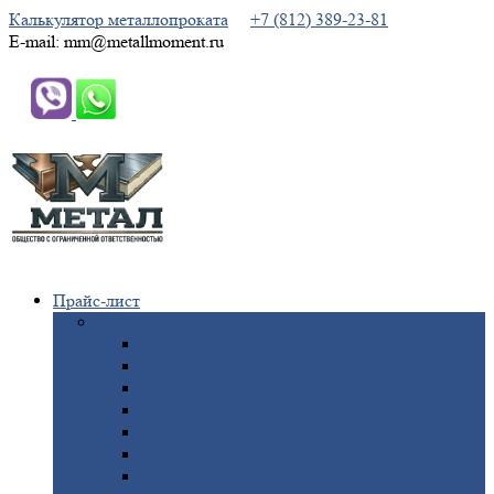
Калькулятор металлопроката
+7 (812) 389-23-81
E-mail: mm@metallmoment.ru
Прайс-лист
Черный
металлопрокат
Арматура
Двутавровая
балка (двутавр)
Квадрат
Круг
стальной
Полоса
стальная
Проволока
Сетка