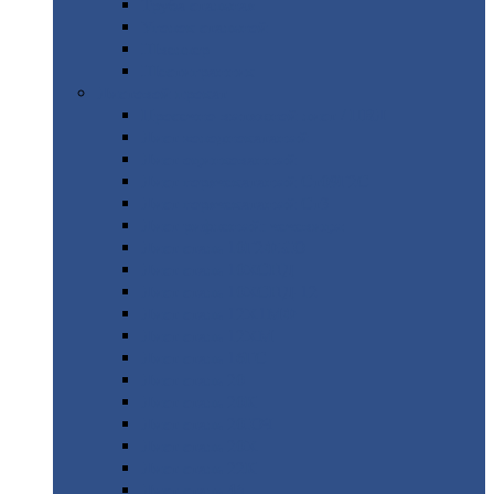
Труба
стальная
Уголок
стальной
Швеллер
Шестигранник
Листовой
прокат
Просечно-вытяжной
лист / ПВЛ
Лист
холоднокатаный
Лист
оцинкованный
Лист
горячекатаный Ст09Г2С
Лист
горячекатаный Ст3
Лист
рифленый: чечевицы
Лист
сталь 10Г2ФБЮ
Лист
сталь 10ХСНД
Лист
сталь 10ХСНД-12
Лист
сталь 12Х1МФ
Лист
сталь 12ХМ
Лист
сталь 16ГС
Лист
сталь 20
Лист
сталь 20К
Лист
сталь 20ЮЧ
Лист
сталь 20Х
Лист
сталь 22К
Лист
сталь 45