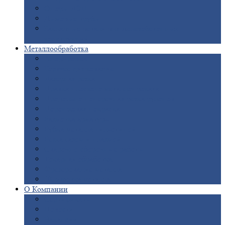
Опоры
ЛЭП
Дымовые
трубы
Закладные
детали для железобетонных
конструкций
Металлообработка
Анодировка
Горячее
цинкование
Лазерная
резка
Правка
плоского металлопроката
Продольно-поперечная
резка рулонов
Порошковая
покраска
Размотка
арматуры
Рубка
металла гильотиной
Резка
газом и плазмой
Сварочно-сборочные
работы
Токарная
обработка
Фрезерование
металла
Шлифовка
металла
О
Компании
Сертификаты
Новости
Вакансии