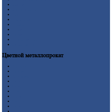
Квадрат
Круг
стальной
Лист
Проволока
Рельсы
Сетка
Труба
Шестигранник
Калькулятор
Цветной
металлопрокат
Алюминий
Бронза
Вольфрам
Латунь
Медь
Никель
Олово
Свинец
Титан
Цинк