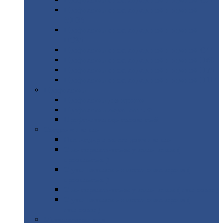
Профнастил
с нестандартной шириной С21
Профнастил
с нестандартной шириной
МП35
Профнастил
с нестандартной шириной
НС35
Профнастил
с нестандартной шириной С44
Профнастил
с нестандартной шириной Н60
Профнастил
с нестандартной шириной Н75
Профнастил
с нестандартной шириной Н114
Профнастил
Профнастил
для крыши
Профнастил
окрашенный
Профнастил
оцинкованный
Сэндвич-панели
Нестандартные
сэндвич панели
С
минераловатным утеплителем (
кровельные )
С
утеплителем из пенополистерола (
кровельные )
С
минераловатным утеплителем ( стеновые )
С
утеплителем из пенополистерола (
стеновые )
Металлочерепица