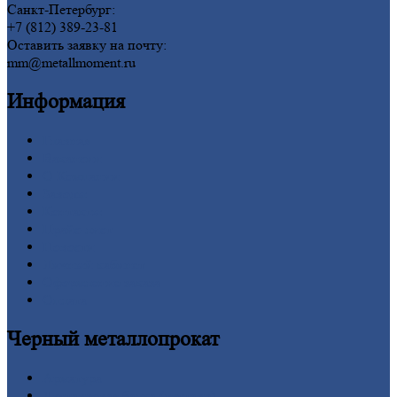
Санкт-Петербург:
+7 (812) 389-23-81
Оставить заявку на почту:
mm@metallmoment.ru
Информация
Главная
Вакансии
О
Компании
Заводы
Контакты
Прайс-лист
Новости
Личный
кабинет
Оформление
заказа
Оплата
Черный
металлопрокат
Арматура
Двутавровая
балка (двутавр)