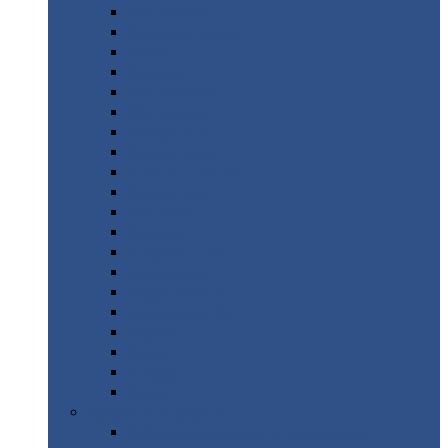
Монтеррей
Супермонтеррей
Макси
Экоррей
Монтекристо
Монтерроса
Трамонтана
Квинта
плюс
Квинта
плюс 3D
Квинта
уно
Монкатта
Классик
Классик
плюс
Ламонтерра
Ламонтерра
X
Ламонтерра
XL
Модерн
Камея
Квадро
Кредо
Доборные
элементы
Доборные
элементы с полимерным