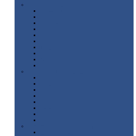
Цветной
металлопрокат
Алюминий
Бронза
Вольфрам
Латунь
Медь
Никель
Олово
Свинец
Титан
Цинк
Нержавеющий
металлопрокат
Лента
Проволока
Квадрат
Круг
нержавеющий
Лист/рулон
Труба
Шестигранник
Диски
ЖБИ
/ Железобетонные изделия
Бордюрный
камень