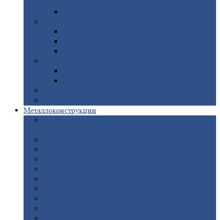
покрытием
Доборные
элементы оцинкованные
Евроштакетник
Штакетник
металлический полукруглый
Штакетник
металлический П-образный
Штакетник
металлический М-образный
Забор
металлический «Еврожалюзи»
Забор
жалюзи — Z
Забор
жалюзи — S
Сантехника
Рельсы
Металлоконструкции
Рамные
конструкции для дорожного
строительства
Быстровозводимые
здания
Металлоконструкции
для мостов
Технологические
металлоконструкции
Козловой
кран
Нестандартные
металлоконструкции
Решетки,
заборы и ограды
Прожекторные
мачты
Изготовление
лестниц из металла
Открытые
крановые эстакады