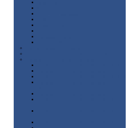
Дорожные
плиты
Каналы
непроходные
Ленточный
фундамент
Лифтовые
шахты
Перемычки
бетонные
Аэродромные
плиты
Фундаментные
блоки
Тепловые
камеры
Авиатехприемка
(РТ приемка)
Арочное
укрытие для конвейеров из профнастила
Профнастил
с нестандартной шириной
Профнастил
с нестандартной шириной С8
Профнастил
с нестандартной шириной С10
Профнастил
с нестандартной шириной СС10
Профнастил
с нестандартной шириной
МП10
Профнастил
с нестандартной шириной С15
Профнастил
с нестандартной шириной
МП18
Профнастил
с нестандартной шириной
МП20
Профнастил
с нестандартной шириной С18