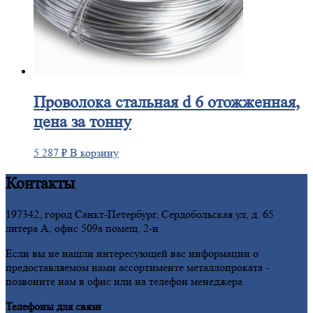
Проволока
стальная d 6 отожженная,
цена за тонну
5 287
₽
В корзину
Контакты
197342, город Санкт-Петербург, Сердобольская ул, д. 65
литера А, офис 509а помещ. 2-н
Если вы не нашли интересующей вас информации о
предоставляемом нами ассортименте металлопроката -
позвоните нам в офис или на телефон менеджера.
Телефоны для связи