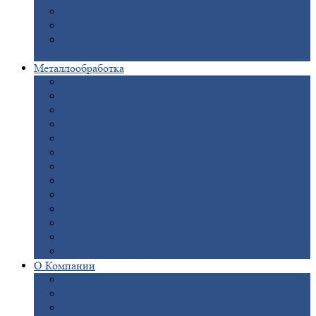
Опоры
ЛЭП
Дымовые
трубы
Закладные
детали для железобетонных
конструкций
Металлообработка
Анодировка
Горячее
цинкование
Лазерная
резка
Правка
плоского металлопроката
Продольно-поперечная
резка рулонов
Порошковая
покраска
Размотка
арматуры
Рубка
металла гильотиной
Резка
газом и плазмой
Сварочно-сборочные
работы
Токарная
обработка
Фрезерование
металла
Шлифовка
металла
О
Компании
Сертификаты
Новости
Вакансии