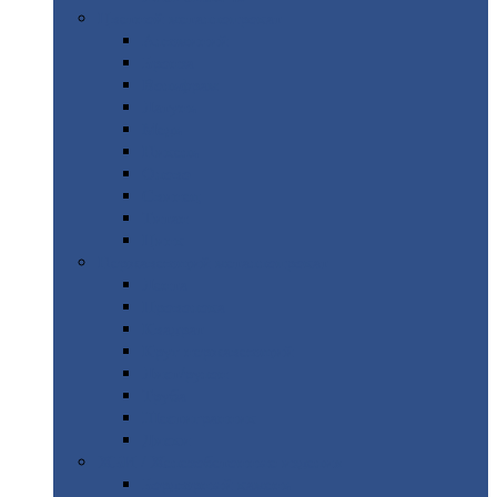
Цветной
металлопрокат
Алюминий
Бронза
Вольфрам
Латунь
Медь
Никель
Олово
Свинец
Титан
Цинк
Нержавеющий
металлопрокат
Лента
Проволока
Квадрат
Круг
нержавеющий
Лист/рулон
Труба
Шестигранник
Диски
ЖБИ
/ Железобетонные изделия
Бордюрный
камень