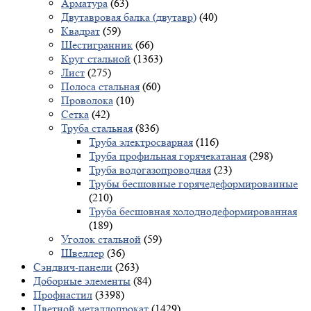
Арматура
(63)
Двутавровая балка (двутавр)
(40)
Квадрат
(59)
Шестигранник
(66)
Круг стальной
(1363)
Лист
(275)
Полоса стальная
(60)
Проволока
(10)
Сетка
(42)
Труба стальная
(836)
Труба электросварная
(116)
Труба профильная горячекатаная
(298)
Труба водогазопроводная
(23)
Трубы бесшовные горячедеформированные
(210)
Труба бесшовная холоднодеформированная
(189)
Уголок стальной
(59)
Швеллер
(36)
Сэндвич-панели
(263)
Доборные элементы
(84)
Профнастил
(3398)
Цветной металлопрокат
(1429)