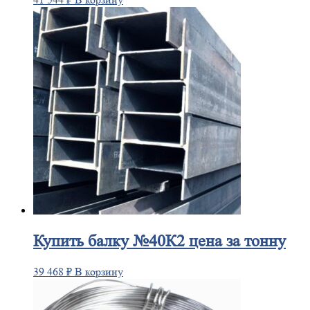
Купить
балку №40К2 цена за тонну
39 468
₽
В корзину