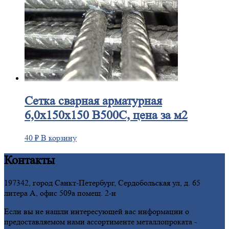
Сетка
сварная арматурная
6,0х150х150 В500С, цена за м2
40
₽
В корзину
Контакты
197342, город Санкт-Петербург, Сердобольская ул, д. 65
литера А, офис 509а помещ. 2-н
Если вы не нашли интересующей вас информации о
предоставляемом нами ассортименте металлопроката -