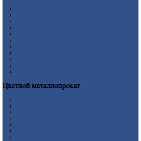
Арматура
Двутавровая
балка (двутавр)
Квадрат
Круг
стальной
Лист
Проволока
Рельсы
Сетка
Труба
Шестигранник
Калькулятор
Цветной
металлопрокат
Алюминий
Бронза
Вольфрам
Латунь
Медь
Никель
Олово