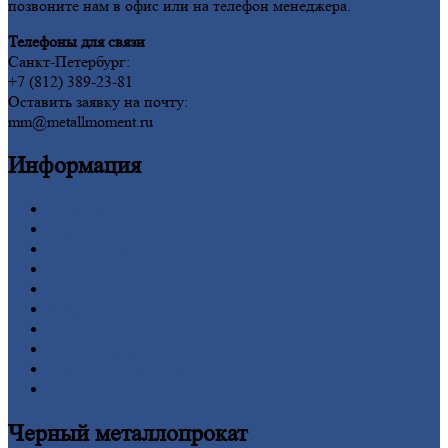
позвоните нам в офис или на телефон менеджера.
Телефоны для связи
Санкт-Петербург:
+7 (812) 389-23-81
Оставить заявку на почту:
mm@metallmoment.ru
Информация
Главная
Вакансии
О
Компании
Заводы
Контакты
Прайс-лист
Новости
Личный
кабинет
Оформление
заказа
Оплата
Черный
металлопрокат