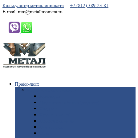
Калькулятор металлопроката
+7 (812) 389-23-81
E-mail: mm@metallmoment.ru
Прайс-лист
Черный
металлопрокат
Арматура
Двутавровая
балка (двутавр)
Квадрат
Круг
стальной
Полоса
стальная
Проволока
Сетка