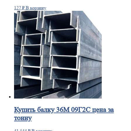
127
₽
В корзину
Купить
балку 36М 09Г2С цена за
тонну
41 544
₽
В корзину