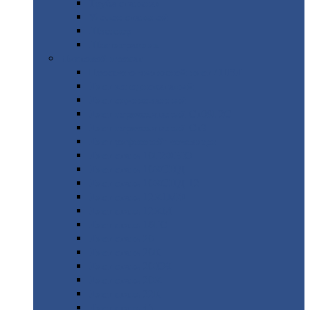
Труба
стальная
Уголок
стальной
Швеллер
Шестигранник
Листовой
прокат
Просечно-вытяжной
лист / ПВЛ
Лист
холоднокатаный
Лист
оцинкованный
Лист
горячекатаный Ст09Г2С
Лист
горячекатаный Ст3
Лист
рифленый: чечевицы
Лист
сталь 10Г2ФБЮ
Лист
сталь 10ХСНД
Лист
сталь 10ХСНД-12
Лист
сталь 12Х1МФ
Лист
сталь 12ХМ
Лист
сталь 16ГС
Лист
сталь 20
Лист
сталь 20К
Лист
сталь 20ЮЧ
Лист
сталь 20Х
Лист
сталь 22К
Лист
сталь 45