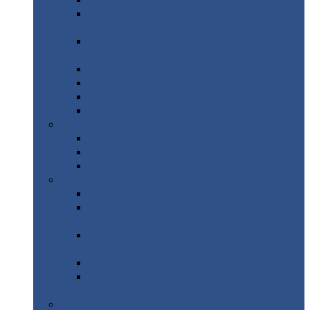
Профнастил
с нестандартной шириной С21
Профнастил
с нестандартной шириной
МП35
Профнастил
с нестандартной шириной
НС35
Профнастил
с нестандартной шириной С44
Профнастил
с нестандартной шириной Н60
Профнастил
с нестандартной шириной Н75
Профнастил
с нестандартной шириной Н114
Профнастил
Профнастил
для крыши
Профнастил
окрашенный
Профнастил
оцинкованный
Сэндвич-панели
Нестандартные
сэндвич панели
С
минераловатным утеплителем (
кровельные )
С
утеплителем из пенополистерола (
кровельные )
С
минераловатным утеплителем ( стеновые )
С
утеплителем из пенополистерола (
стеновые )
Металлочерепица