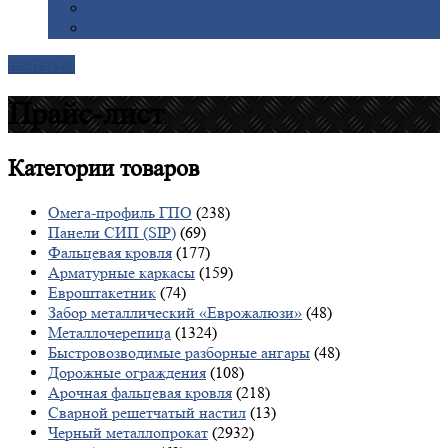
Галерея
Доставка
Контакты
Прайс-лист
Категории
товаров
Омега-профиль ГПО
(238)
Панели СИП (SIP)
(69)
Фальцевая кровля
(177)
Арматурные каркасы
(159)
Евроштакетник
(74)
Забор металлический «Еврожалюзи»
(48)
Металлочерепица
(1324)
Быстровозводимые разборные ангары
(48)
Дорожные ограждения
(108)
Арочная фальцевая кровля
(218)
Сварной решетчатый настил
(13)
Черный металлопрокат
(2932)