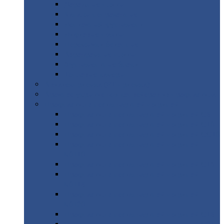
Дорожные
плиты
Каналы
непроходные
Ленточный
фундамент
Лифтовые
шахты
Перемычки
бетонные
Аэродромные
плиты
Фундаментные
блоки
Тепловые
камеры
Авиатехприемка
(РТ приемка)
Арочное
укрытие для конвейеров из профнастила
Профнастил
с нестандартной шириной
Профнастил
с нестандартной шириной С8
Профнастил
с нестандартной шириной С10
Профнастил
с нестандартной шириной СС10
Профнастил
с нестандартной шириной
МП10
Профнастил
с нестандартной шириной С15
Профнастил
с нестандартной шириной
МП18
Профнастил
с нестандартной шириной
МП20
Профнастил
с нестандартной шириной С18