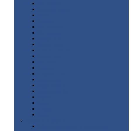
Монтеррей
Супермонтеррей
Макси
Экоррей
Монтекристо
Монтерроса
Трамонтана
Квинта
плюс
Квинта
плюс 3D
Квинта
уно
Монкатта
Классик
Классик
плюс
Ламонтерра
Ламонтерра
X
Ламонтерра
XL
Модерн
Камея
Квадро
Кредо
Доборные
элементы
Доборные
элементы с полимерным