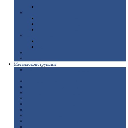
покрытием
Доборные
элементы оцинкованные
Евроштакетник
Штакетник
металлический полукруглый
Штакетник
металлический П-образный
Штакетник
металлический М-образный
Забор
металлический «Еврожалюзи»
Забор
жалюзи — Z
Забор
жалюзи — S
Сантехника
Рельсы
Металлоконструкции
Рамные
конструкции для дорожного
строительства
Быстровозводимые
здания
Металлоконструкции
для мостов
Технологические
металлоконструкции
Козловой
кран
Нестандартные
металлоконструкции
Решетки,
заборы и ограды
Прожекторные
мачты
Изготовление
лестниц из металла
Открытые
крановые эстакады