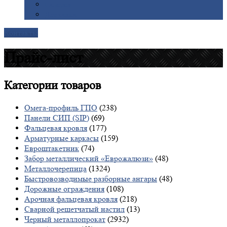
Галерея
Доставка
Контакты
Прайс-лист
Категории
товаров
Омега-профиль ГПО
(238)
Панели СИП (SIP)
(69)
Фальцевая кровля
(177)
Арматурные каркасы
(159)
Евроштакетник
(74)
Забор металлический «Еврожалюзи»
(48)
Металлочерепица
(1324)
Быстровозводимые разборные ангары
(48)
Дорожные ограждения
(108)
Арочная фальцевая кровля
(218)
Сварной решетчатый настил
(13)
Черный металлопрокат
(2932)