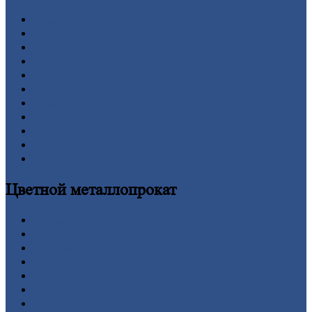
Арматура
Двутавровая
балка (двутавр)
Квадрат
Круг
стальной
Лист
Проволока
Рельсы
Сетка
Труба
Шестигранник
Калькулятор
Цветной
металлопрокат
Алюминий
Бронза
Вольфрам
Латунь
Медь
Никель
Олово