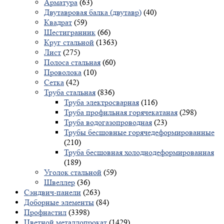
Арматура
(63)
Двутавровая балка (двутавр)
(40)
Квадрат
(59)
Шестигранник
(66)
Круг стальной
(1363)
Лист
(275)
Полоса стальная
(60)
Проволока
(10)
Сетка
(42)
Труба стальная
(836)
Труба электросварная
(116)
Труба профильная горячекатаная
(298)
Труба водогазопроводная
(23)
Трубы бесшовные горячедеформированные
(210)
Труба бесшовная холоднодеформированная
(189)
Уголок стальной
(59)
Швеллер
(36)
Сэндвич-панели
(263)
Доборные элементы
(84)
Профнастил
(3398)
Цветной металлопрокат
(1429)