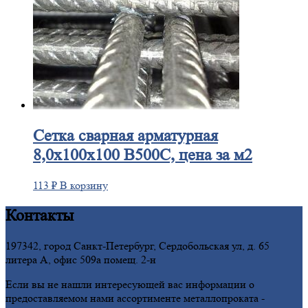
Сетка
сварная арматурная
8,0х100х100 В500С, цена за м2
113
₽
В корзину
Контакты
197342, город Санкт-Петербург, Сердобольская ул, д. 65
литера А, офис 509а помещ. 2-н
Если вы не нашли интересующей вас информации о
предоставляемом нами ассортименте металлопроката -