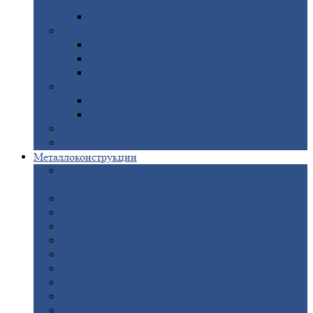
покрытием
Доборные
элементы оцинкованные
Евроштакетник
Штакетник
металлический полукруглый
Штакетник
металлический П-образный
Штакетник
металлический М-образный
Забор
металлический «Еврожалюзи»
Забор
жалюзи — Z
Забор
жалюзи — S
Сантехника
Рельсы
Металлоконструкции
Рамные
конструкции для дорожного
строительства
Быстровозводимые
здания
Металлоконструкции
для мостов
Технологические
металлоконструкции
Козловой
кран
Нестандартные
металлоконструкции
Решетки,
заборы и ограды
Прожекторные
мачты
Изготовление
лестниц из металла
Открытые
крановые эстакады