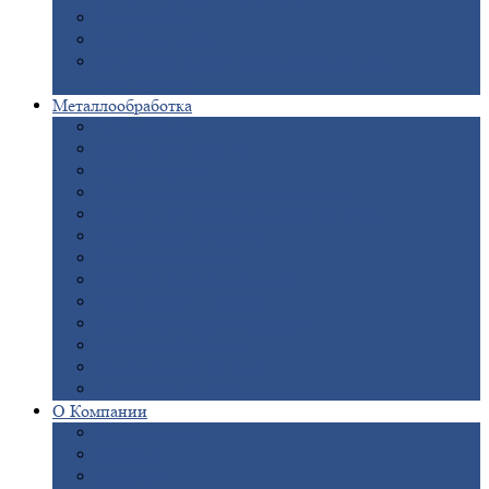
Опоры
ЛЭП
Дымовые
трубы
Закладные
детали для железобетонных
конструкций
Металлообработка
Анодировка
Горячее
цинкование
Лазерная
резка
Правка
плоского металлопроката
Продольно-поперечная
резка рулонов
Порошковая
покраска
Размотка
арматуры
Рубка
металла гильотиной
Резка
газом и плазмой
Сварочно-сборочные
работы
Токарная
обработка
Фрезерование
металла
Шлифовка
металла
О
Компании
Сертификаты
Новости
Вакансии