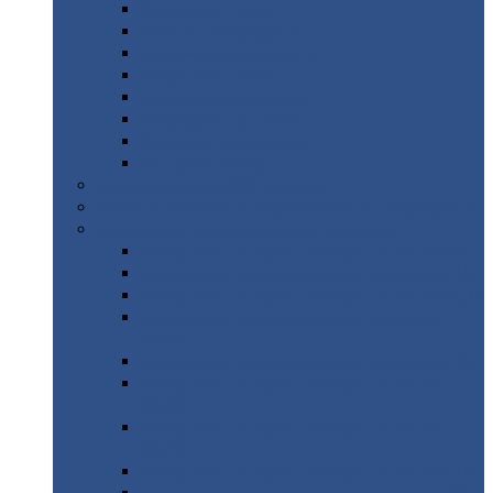
Дорожные
плиты
Каналы
непроходные
Ленточный
фундамент
Лифтовые
шахты
Перемычки
бетонные
Аэродромные
плиты
Фундаментные
блоки
Тепловые
камеры
Авиатехприемка
(РТ приемка)
Арочное
укрытие для конвейеров из профнастила
Профнастил
с нестандартной шириной
Профнастил
с нестандартной шириной С8
Профнастил
с нестандартной шириной С10
Профнастил
с нестандартной шириной СС10
Профнастил
с нестандартной шириной
МП10
Профнастил
с нестандартной шириной С15
Профнастил
с нестандартной шириной
МП18
Профнастил
с нестандартной шириной
МП20
Профнастил
с нестандартной шириной С18