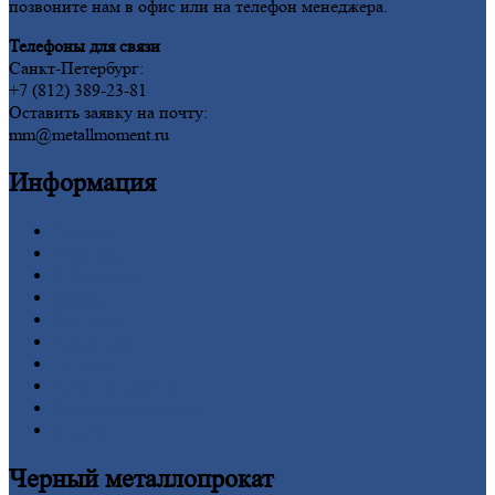
позвоните нам в офис или на телефон менеджера.
Телефоны для связи
Санкт-Петербург:
+7 (812) 389-23-81
Оставить заявку на почту:
mm@metallmoment.ru
Информация
Главная
Вакансии
О
Компании
Заводы
Контакты
Прайс-лист
Новости
Личный
кабинет
Оформление
заказа
Оплата
Черный
металлопрокат