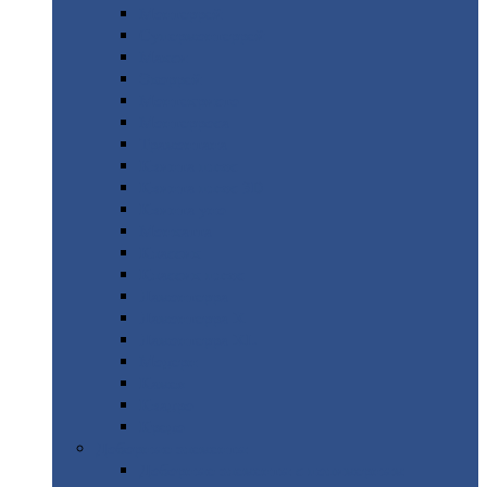
Монтеррей
Супермонтеррей
Макси
Экоррей
Монтекристо
Монтерроса
Трамонтана
Квинта
плюс
Квинта
плюс 3D
Квинта
уно
Монкатта
Классик
Классик
плюс
Ламонтерра
Ламонтерра
X
Ламонтерра
XL
Модерн
Камея
Квадро
Кредо
Доборные
элементы
Доборные
элементы с полимерным