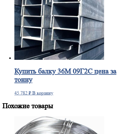
Купить
балку 36М 09Г2С цена за
тонну
45 782
₽
В корзину
Похожие товары