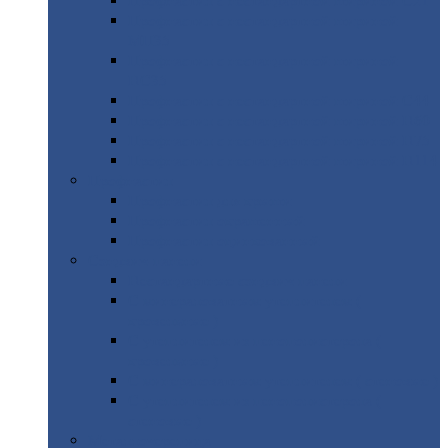
Профнастил
с нестандартной шириной С21
Профнастил
с нестандартной шириной
МП35
Профнастил
с нестандартной шириной
НС35
Профнастил
с нестандартной шириной С44
Профнастил
с нестандартной шириной Н60
Профнастил
с нестандартной шириной Н75
Профнастил
с нестандартной шириной Н114
Профнастил
Профнастил
для крыши
Профнастил
окрашенный
Профнастил
оцинкованный
Сэндвич-панели
Нестандартные
сэндвич панели
С
минераловатным утеплителем (
кровельные )
С
утеплителем из пенополистерола (
кровельные )
С
минераловатным утеплителем ( стеновые )
С
утеплителем из пенополистерола (
стеновые )
Металлочерепица