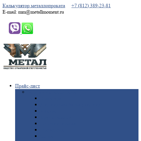
Калькулятор металлопроката
+7 (812) 389-23-81
E-mail: mm@metallmoment.ru
Прайс-лист
Черный
металлопрокат
Арматура
Двутавровая
балка (двутавр)
Квадрат
Круг
стальной
Полоса
стальная
Проволока
Сетка