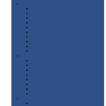
Цветной
металлопрокат
Алюминий
Бронза
Вольфрам
Латунь
Медь
Никель
Олово
Свинец
Титан
Цинк
Нержавеющий
металлопрокат
Лента
Проволока
Квадрат
Круг
нержавеющий
Лист/рулон
Труба
Шестигранник
Диски
ЖБИ
/ Железобетонные изделия
Бордюрный
камень