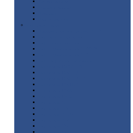
Труба
стальная
Уголок
стальной
Швеллер
Шестигранник
Листовой
прокат
Просечно-вытяжной
лист / ПВЛ
Лист
холоднокатаный
Лист
оцинкованный
Лист
горячекатаный Ст09Г2С
Лист
горячекатаный Ст3
Лист
рифленый: чечевицы
Лист
сталь 10Г2ФБЮ
Лист
сталь 10ХСНД
Лист
сталь 10ХСНД-12
Лист
сталь 12Х1МФ
Лист
сталь 12ХМ
Лист
сталь 16ГС
Лист
сталь 20
Лист
сталь 20К
Лист
сталь 20ЮЧ
Лист
сталь 20Х
Лист
сталь 22К
Лист
сталь 45