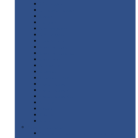
Монтеррей
Супермонтеррей
Макси
Экоррей
Монтекристо
Монтерроса
Трамонтана
Квинта
плюс
Квинта
плюс 3D
Квинта
уно
Монкатта
Классик
Классик
плюс
Ламонтерра
Ламонтерра
X
Ламонтерра
XL
Модерн
Камея
Квадро
Кредо
Доборные
элементы
Доборные
элементы с полимерным