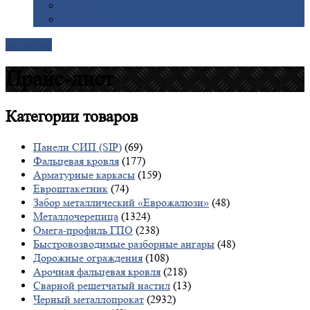
Галерея
Доставка
Контакты
Прайс-лист
Категории
товаров
Панели СИП (SIP)
(69)
Фальцевая кровля
(177)
Арматурные каркасы
(159)
Евроштакетник
(74)
Забор металлический «Еврожалюзи»
(48)
Металлочерепица
(1324)
Омега-профиль ГПО
(238)
Быстровозводимые разборные ангары
(48)
Дорожные ограждения
(108)
Арочная фальцевая кровля
(218)
Сварной решетчатый настил
(13)
Черный металлопрокат
(2932)