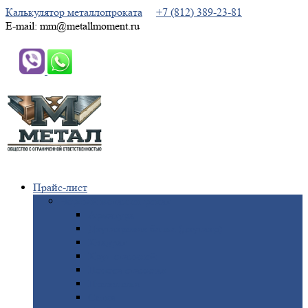
Калькулятор металлопроката
+7 (812) 389-23-81
E-mail: mm@metallmoment.ru
Прайс-лист
Черный
металлопрокат
Арматура
Двутавровая
балка (двутавр)
Квадрат
Круг
стальной
Полоса
стальная
Проволока
Сетка