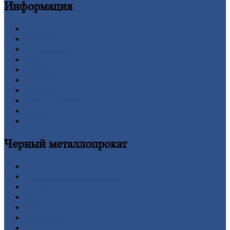
Информация
Главная
Вакансии
О
Компании
Заводы
Контакты
Прайс-лист
Новости
Личный
кабинет
Оформление
заказа
Оплата
Черный
металлопрокат
Арматура
Двутавровая
балка (двутавр)
Квадрат
Круг
стальной
Лист
Проволока
Рельсы