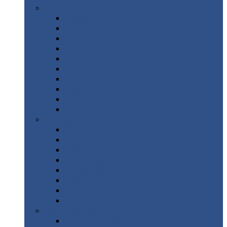
Цветной
металлопрокат
Алюминий
Бронза
Вольфрам
Латунь
Медь
Никель
Олово
Свинец
Титан
Цинк
Нержавеющий
металлопрокат
Лента
Проволока
Квадрат
Круг
нержавеющий
Лист/рулон
Труба
Шестигранник
Диски
ЖБИ
/ Железобетонные изделия
Бордюрный
камень