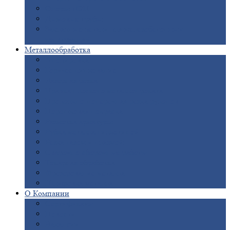
Опоры
ЛЭП
Дымовые
трубы
Закладные
детали для железобетонных
конструкций
Металлообработка
Анодировка
Горячее
цинкование
Лазерная
резка
Правка
плоского металлопроката
Продольно-поперечная
резка рулонов
Порошковая
покраска
Размотка
арматуры
Рубка
металла гильотиной
Резка
газом и плазмой
Сварочно-сборочные
работы
Токарная
обработка
Фрезерование
металла
Шлифовка
металла
О
Компании
Сертификаты
Новости
Вакансии