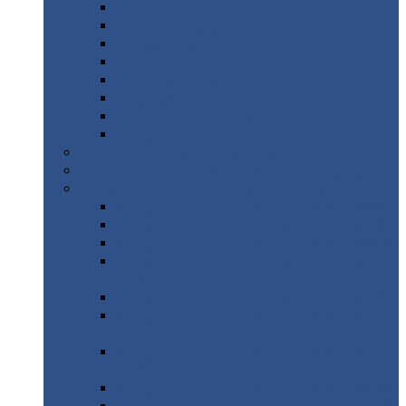
Дорожные
плиты
Каналы
непроходные
Ленточный
фундамент
Лифтовые
шахты
Перемычки
бетонные
Аэродромные
плиты
Фундаментные
блоки
Тепловые
камеры
Авиатехприемка
(РТ приемка)
Арочное
укрытие для конвейеров из профнастила
Профнастил
с нестандартной шириной
Профнастил
с нестандартной шириной С8
Профнастил
с нестандартной шириной С10
Профнастил
с нестандартной шириной СС10
Профнастил
с нестандартной шириной
МП10
Профнастил
с нестандартной шириной С15
Профнастил
с нестандартной шириной
МП18
Профнастил
с нестандартной шириной
МП20
Профнастил
с нестандартной шириной С18