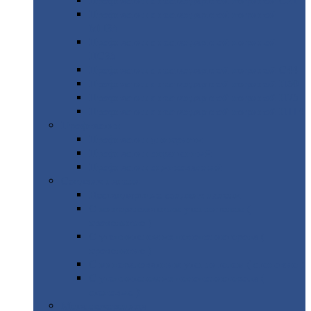
Профнастил
с нестандартной шириной С21
Профнастил
с нестандартной шириной
МП35
Профнастил
с нестандартной шириной
НС35
Профнастил
с нестандартной шириной С44
Профнастил
с нестандартной шириной Н60
Профнастил
с нестандартной шириной Н75
Профнастил
с нестандартной шириной Н114
Профнастил
Профнастил
для крыши
Профнастил
окрашенный
Профнастил
оцинкованный
Сэндвич-панели
Нестандартные
сэндвич панели
С
минераловатным утеплителем (
кровельные )
С
утеплителем из пенополистерола (
кровельные )
С
минераловатным утеплителем ( стеновые )
С
утеплителем из пенополистерола (
стеновые )
Металлочерепица