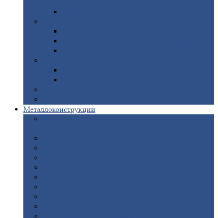
покрытием
Доборные
элементы оцинкованные
Евроштакетник
Штакетник
металлический полукруглый
Штакетник
металлический П-образный
Штакетник
металлический М-образный
Забор
металлический «Еврожалюзи»
Забор
жалюзи — Z
Забор
жалюзи — S
Сантехника
Рельсы
Металлоконструкции
Рамные
конструкции для дорожного
строительства
Быстровозводимые
здания
Металлоконструкции
для мостов
Технологические
металлоконструкции
Козловой
кран
Нестандартные
металлоконструкции
Решетки,
заборы и ограды
Прожекторные
мачты
Изготовление
лестниц из металла
Открытые
крановые эстакады