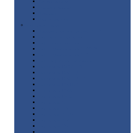
Труба
стальная
Уголок
стальной
Швеллер
Шестигранник
Листовой
прокат
Просечно-вытяжной
лист / ПВЛ
Лист
холоднокатаный
Лист
оцинкованный
Лист
горячекатаный Ст09Г2С
Лист
горячекатаный Ст3
Лист
рифленый: чечевицы
Лист
сталь 10Г2ФБЮ
Лист
сталь 10ХСНД
Лист
сталь 10ХСНД-12
Лист
сталь 12Х1МФ
Лист
сталь 12ХМ
Лист
сталь 16ГС
Лист
сталь 20
Лист
сталь 20К
Лист
сталь 20ЮЧ
Лист
сталь 20Х
Лист
сталь 22К
Лист
сталь 45