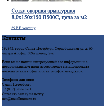
Сетка
сварная арматурная
8,0х150х150 В500С, цена за м2
69
₽
В корзину
Контакты
197342, город Санкт-Петербург, Сердобольская ул, д. 65
литера А, офис 509а помещ. 2-н
Если вы не нашли интересующей вас информации о
предоставляемом нами ассортименте металлопроката -
позвоните нам в офис или на телефон менеджера.
Телефоны для связи
Санкт-Петербург:
+7 (812) 389-23-81
Оставить заявку на почту:
mm@metallmoment.ru