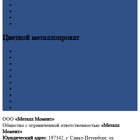
Сетка
Труба
Шестигранник
Калькулятор
Цветной
металлопрокат
Алюминий
Бронза
Вольфрам
Латунь
Медь
Никель
Олово
Свинец
Титан
Цинк
ООО
«Металл Момент»
Общество с ограниченной ответственностью
«Металл
Момент»
Юридический адрес:
197342, г. Санкт-Петербург, ул.