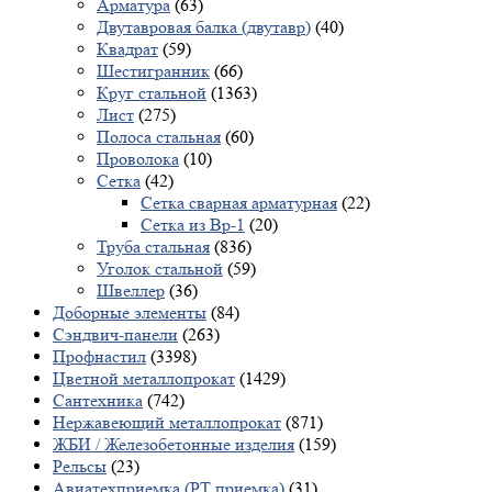
Арматура
(63)
Двутавровая балка (двутавр)
(40)
Квадрат
(59)
Шестигранник
(66)
Круг стальной
(1363)
Лист
(275)
Полоса стальная
(60)
Проволока
(10)
Сетка
(42)
Сетка сварная арматурная
(22)
Сетка из Вр-1
(20)
Труба стальная
(836)
Уголок стальной
(59)
Швеллер
(36)
Доборные элементы
(84)
Сэндвич-панели
(263)
Профнастил
(3398)
Цветной металлопрокат
(1429)
Сантехника
(742)
Нержавеющий металлопрокат
(871)
ЖБИ / Железобетонные изделия
(159)
Рельсы
(23)
Авиатехприемка (РТ приемка)
(31)