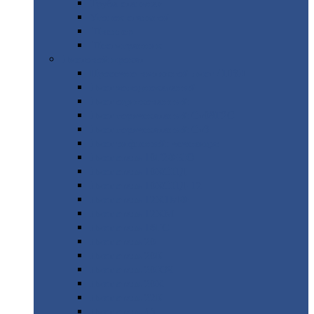
Труба
стальная
Уголок
стальной
Швеллер
Шестигранник
Листовой
прокат
Просечно-вытяжной
лист / ПВЛ
Лист
холоднокатаный
Лист
оцинкованный
Лист
горячекатаный Ст09Г2С
Лист
горячекатаный Ст3
Лист
рифленый: чечевицы
Лист
сталь 10Г2ФБЮ
Лист
сталь 10ХСНД
Лист
сталь 10ХСНД-12
Лист
сталь 12Х1МФ
Лист
сталь 12ХМ
Лист
сталь 16ГС
Лист
сталь 20
Лист
сталь 20К
Лист
сталь 20ЮЧ
Лист
сталь 20Х
Лист
сталь 22К
Лист
сталь 45