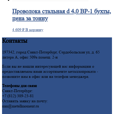
Проволока
стальная d 4,0 ВР-1 бухты,
цена за тонну
4 609
₽
В корзину
Контакты
197342, город Санкт-Петербург, Сердобольская ул, д. 65
литера А, офис 509а помещ. 2-н
Если вы не нашли интересующей вас информации о
предоставляемом нами ассортименте металлопроката -
позвоните нам в офис или на телефон менеджера.
Телефоны для связи
Санкт-Петербург:
+7 (812) 389-23-81
Оставить заявку на почту:
mm@metallmoment.ru