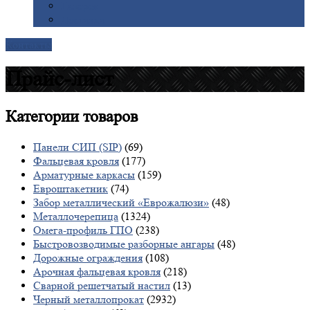
Галерея
Доставка
Контакты
Прайс-лист
Категории
товаров
Панели СИП (SIP)
(69)
Фальцевая кровля
(177)
Арматурные каркасы
(159)
Евроштакетник
(74)
Забор металлический «Еврожалюзи»
(48)
Металлочерепица
(1324)
Омега-профиль ГПО
(238)
Быстровозводимые разборные ангары
(48)
Дорожные ограждения
(108)
Арочная фальцевая кровля
(218)
Сварной решетчатый настил
(13)
Черный металлопрокат
(2932)