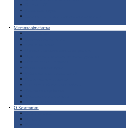
Опоры
ЛЭП
Дымовые
трубы
Закладные
детали для железобетонных
конструкций
Металлообработка
Анодировка
Горячее
цинкование
Лазерная
резка
Правка
плоского металлопроката
Продольно-поперечная
резка рулонов
Порошковая
покраска
Размотка
арматуры
Рубка
металла гильотиной
Резка
газом и плазмой
Сварочно-сборочные
работы
Токарная
обработка
Фрезерование
металла
Шлифовка
металла
О
Компании
Сертификаты
Новости
Вакансии