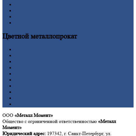
Сетка
Труба
Шестигранник
Калькулятор
Цветной
металлопрокат
Алюминий
Бронза
Вольфрам
Латунь
Медь
Никель
Олово
Свинец
Титан
Цинк
ООО
«Металл Момент»
Общество с ограниченной ответственностью
«Металл
Момент»
Юридический адрес:
197342, г. Санкт-Петербург, ул.