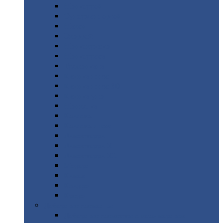
Монтеррей
Супермонтеррей
Макси
Экоррей
Монтекристо
Монтерроса
Трамонтана
Квинта
плюс
Квинта
плюс 3D
Квинта
уно
Монкатта
Классик
Классик
плюс
Ламонтерра
Ламонтерра
X
Ламонтерра
XL
Модерн
Камея
Квадро
Кредо
Доборные
элементы
Доборные
элементы с полимерным