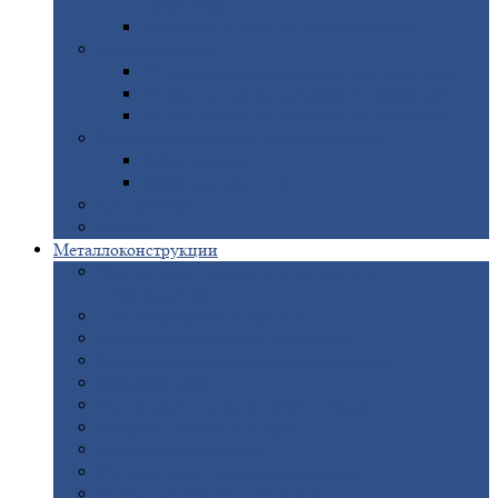
покрытием
Доборные
элементы оцинкованные
Евроштакетник
Штакетник
металлический полукруглый
Штакетник
металлический П-образный
Штакетник
металлический М-образный
Забор
металлический «Еврожалюзи»
Забор
жалюзи — Z
Забор
жалюзи — S
Сантехника
Рельсы
Металлоконструкции
Рамные
конструкции для дорожного
строительства
Быстровозводимые
здания
Металлоконструкции
для мостов
Технологические
металлоконструкции
Козловой
кран
Нестандартные
металлоконструкции
Решетки,
заборы и ограды
Прожекторные
мачты
Изготовление
лестниц из металла
Открытые
крановые эстакады