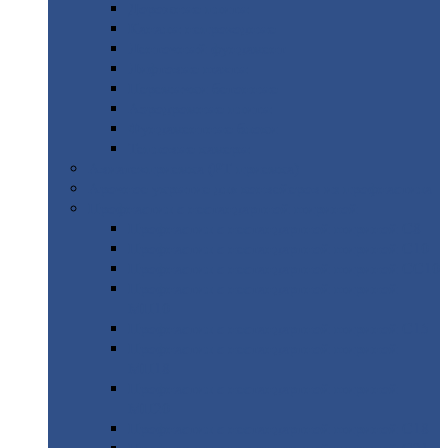
Дорожные
плиты
Каналы
непроходные
Ленточный
фундамент
Лифтовые
шахты
Перемычки
бетонные
Аэродромные
плиты
Фундаментные
блоки
Тепловые
камеры
Авиатехприемка
(РТ приемка)
Арочное
укрытие для конвейеров из профнастила
Профнастил
с нестандартной шириной
Профнастил
с нестандартной шириной С8
Профнастил
с нестандартной шириной С10
Профнастил
с нестандартной шириной СС10
Профнастил
с нестандартной шириной
МП10
Профнастил
с нестандартной шириной С15
Профнастил
с нестандартной шириной
МП18
Профнастил
с нестандартной шириной
МП20
Профнастил
с нестандартной шириной С18