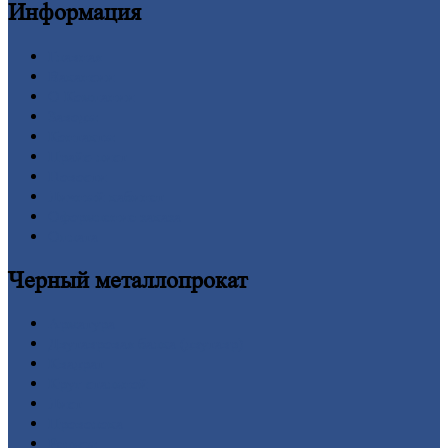
Информация
Главная
Вакансии
О
Компании
Заводы
Контакты
Прайс-лист
Новости
Личный
кабинет
Оформление
заказа
Оплата
Черный
металлопрокат
Арматура
Двутавровая
балка (двутавр)
Квадрат
Круг
стальной
Лист
Проволока
Рельсы