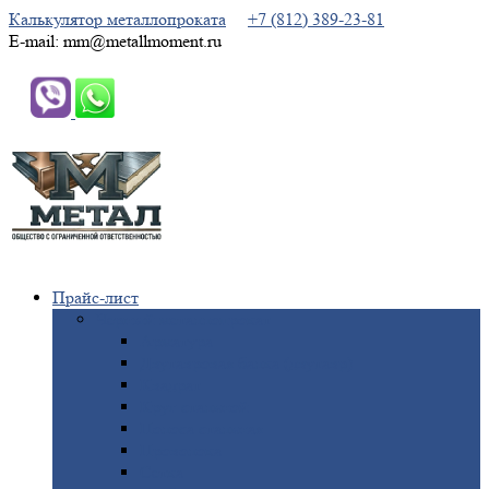
Калькулятор металлопроката
+7 (812) 389-23-81
E-mail: mm@metallmoment.ru
Прайс-лист
Черный
металлопрокат
Арматура
Двутавровая
балка (двутавр)
Квадрат
Круг
стальной
Полоса
стальная
Проволока
Сетка