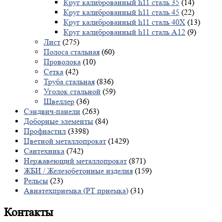
Круг калиброванный h11 сталь 35
(14)
Круг калиброванный h11 сталь 45
(22)
Круг калиброванный h11 сталь 40X
(13)
Круг калиброванный h11 сталь А12
(9)
Лист
(275)
Полоса стальная
(60)
Проволока
(10)
Сетка
(42)
Труба стальная
(836)
Уголок стальной
(59)
Швеллер
(36)
Сэндвич-панели
(263)
Доборные элементы
(84)
Профнастил
(3398)
Цветной металлопрокат
(1429)
Сантехника
(742)
Нержавеющий металлопрокат
(871)
ЖБИ / Железобетонные изделия
(159)
Рельсы
(23)
Авиатехприемка (РТ приемка)
(31)
Контакты