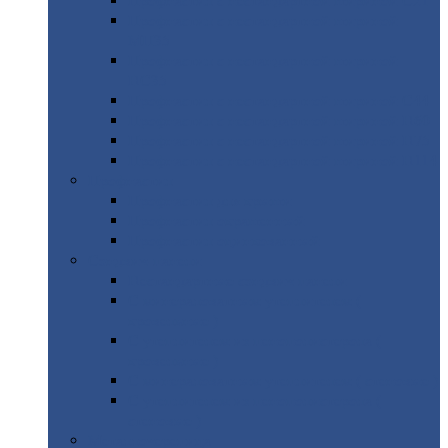
Профнастил
с нестандартной шириной С21
Профнастил
с нестандартной шириной
МП35
Профнастил
с нестандартной шириной
НС35
Профнастил
с нестандартной шириной С44
Профнастил
с нестандартной шириной Н60
Профнастил
с нестандартной шириной Н75
Профнастил
с нестандартной шириной Н114
Профнастил
Профнастил
для крыши
Профнастил
окрашенный
Профнастил
оцинкованный
Сэндвич-панели
Нестандартные
сэндвич панели
С
минераловатным утеплителем (
кровельные )
С
утеплителем из пенополистерола (
кровельные )
С
минераловатным утеплителем ( стеновые )
С
утеплителем из пенополистерола (
стеновые )
Металлочерепица