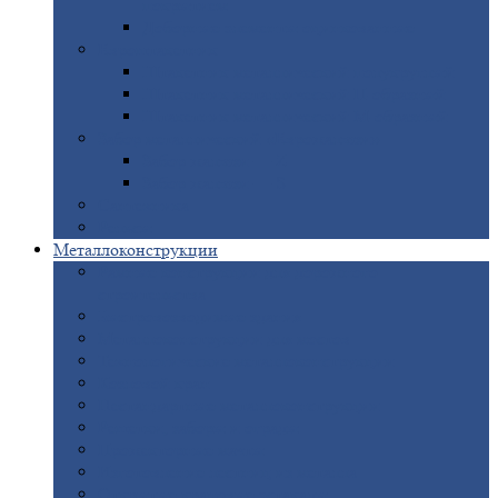
покрытием
Доборные
элементы оцинкованные
Евроштакетник
Штакетник
металлический полукруглый
Штакетник
металлический П-образный
Штакетник
металлический М-образный
Забор
металлический «Еврожалюзи»
Забор
жалюзи — Z
Забор
жалюзи — S
Сантехника
Рельсы
Металлоконструкции
Рамные
конструкции для дорожного
строительства
Быстровозводимые
здания
Металлоконструкции
для мостов
Технологические
металлоконструкции
Козловой
кран
Нестандартные
металлоконструкции
Решетки,
заборы и ограды
Прожекторные
мачты
Изготовление
лестниц из металла
Открытые
крановые эстакады