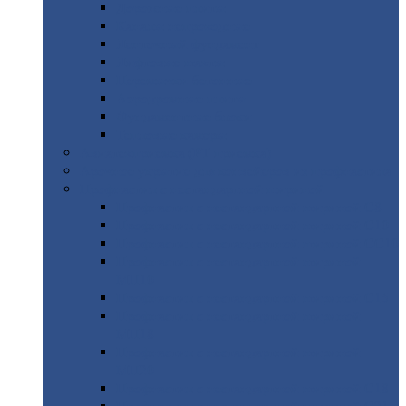
Дорожные
плиты
Каналы
непроходные
Ленточный
фундамент
Лифтовые
шахты
Перемычки
бетонные
Аэродромные
плиты
Фундаментные
блоки
Тепловые
камеры
Авиатехприемка
(РТ приемка)
Арочное
укрытие для конвейеров из профнастила
Профнастил
с нестандартной шириной
Профнастил
с нестандартной шириной С8
Профнастил
с нестандартной шириной С10
Профнастил
с нестандартной шириной СС10
Профнастил
с нестандартной шириной
МП10
Профнастил
с нестандартной шириной С15
Профнастил
с нестандартной шириной
МП18
Профнастил
с нестандартной шириной
МП20
Профнастил
с нестандартной шириной С18