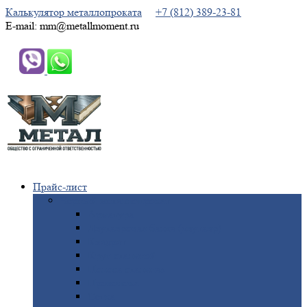
Калькулятор металлопроката
+7 (812) 389-23-81
E-mail: mm@metallmoment.ru
Прайс-лист
Черный
металлопрокат
Арматура
Двутавровая
балка (двутавр)
Квадрат
Круг
стальной
Полоса
стальная
Проволока
Сетка