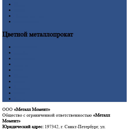
Сетка
Труба
Шестигранник
Калькулятор
Цветной
металлопрокат
Алюминий
Бронза
Вольфрам
Латунь
Медь
Никель
Олово
Свинец
Титан
Цинк
ООО
«Металл Момент»
Общество с ограниченной ответственностью
«Металл
Момент»
Юридический адрес:
197342, г. Санкт-Петербург, ул.