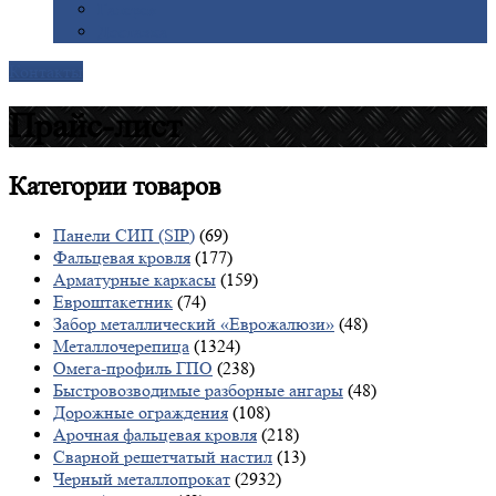
Галерея
Доставка
Контакты
Прайс-лист
Категории
товаров
Панели СИП (SIP)
(69)
Фальцевая кровля
(177)
Арматурные каркасы
(159)
Евроштакетник
(74)
Забор металлический «Еврожалюзи»
(48)
Металлочерепица
(1324)
Омега-профиль ГПО
(238)
Быстровозводимые разборные ангары
(48)
Дорожные ограждения
(108)
Арочная фальцевая кровля
(218)
Сварной решетчатый настил
(13)
Черный металлопрокат
(2932)