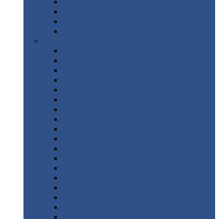
Труба
стальная
Уголок
стальной
Швеллер
Шестигранник
Листовой
прокат
Просечно-вытяжной
лист / ПВЛ
Лист
холоднокатаный
Лист
оцинкованный
Лист
горячекатаный Ст09Г2С
Лист
горячекатаный Ст3
Лист
рифленый: чечевицы
Лист
сталь 10Г2ФБЮ
Лист
сталь 10ХСНД
Лист
сталь 10ХСНД-12
Лист
сталь 12Х1МФ
Лист
сталь 12ХМ
Лист
сталь 16ГС
Лист
сталь 20
Лист
сталь 20К
Лист
сталь 20ЮЧ
Лист
сталь 20Х
Лист
сталь 22К
Лист
сталь 45