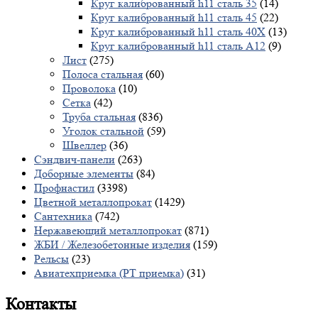
Круг калиброванный h11 сталь 35
(14)
Круг калиброванный h11 сталь 45
(22)
Круг калиброванный h11 сталь 40X
(13)
Круг калиброванный h11 сталь А12
(9)
Лист
(275)
Полоса стальная
(60)
Проволока
(10)
Сетка
(42)
Труба стальная
(836)
Уголок стальной
(59)
Швеллер
(36)
Сэндвич-панели
(263)
Доборные элементы
(84)
Профнастил
(3398)
Цветной металлопрокат
(1429)
Сантехника
(742)
Нержавеющий металлопрокат
(871)
ЖБИ / Железобетонные изделия
(159)
Рельсы
(23)
Авиатехприемка (РТ приемка)
(31)
Контакты