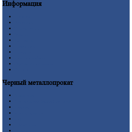
Информация
Главная
Вакансии
О
Компании
Заводы
Контакты
Прайс-лист
Новости
Личный
кабинет
Оформление
заказа
Оплата
Черный
металлопрокат
Арматура
Двутавровая
балка (двутавр)
Квадрат
Круг
стальной
Лист
Проволока
Рельсы