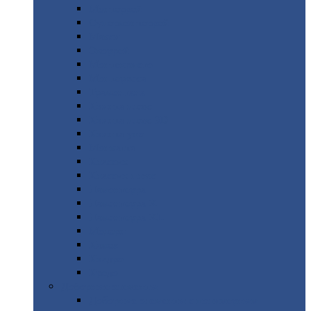
Монтеррей
Супермонтеррей
Макси
Экоррей
Монтекристо
Монтерроса
Трамонтана
Квинта
плюс
Квинта
плюс 3D
Квинта
уно
Монкатта
Классик
Классик
плюс
Ламонтерра
Ламонтерра
X
Ламонтерра
XL
Модерн
Камея
Квадро
Кредо
Доборные
элементы
Доборные
элементы с полимерным