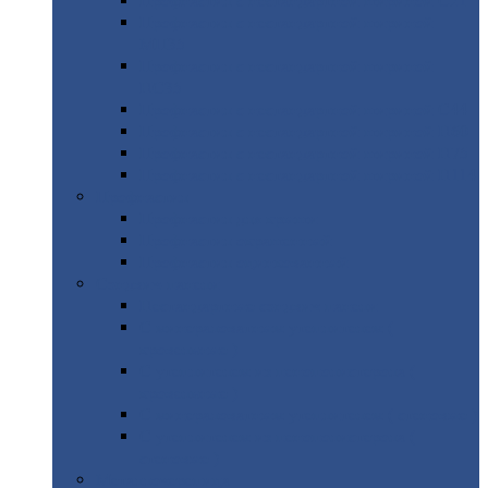
Профнастил
с нестандартной шириной С21
Профнастил
с нестандартной шириной
МП35
Профнастил
с нестандартной шириной
НС35
Профнастил
с нестандартной шириной С44
Профнастил
с нестандартной шириной Н60
Профнастил
с нестандартной шириной Н75
Профнастил
с нестандартной шириной Н114
Профнастил
Профнастил
для крыши
Профнастил
окрашенный
Профнастил
оцинкованный
Сэндвич-панели
Нестандартные
сэндвич панели
С
минераловатным утеплителем (
кровельные )
С
утеплителем из пенополистерола (
кровельные )
С
минераловатным утеплителем ( стеновые )
С
утеплителем из пенополистерола (
стеновые )
Металлочерепица