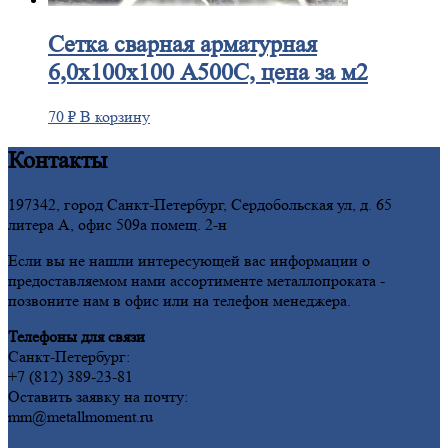
Сетка
сварная арматурная
6,0х100х100 А500С, цена за м2
70
₽
В корзину
Контакты
197342, город Санкт-Петербург, Сердобольская ул, д. 65
литера А, офис 509а помещ. 2-н
Если вы не нашли интересующей вас информации о
предоставляемом нами ассортименте металлопроката -
позвоните нам в офис или на телефон менеджера.
Телефоны для связи
Санкт-Петербург:
+7 (812) 389-23-81
Оставить заявку на почту:
mm@metallmoment.ru