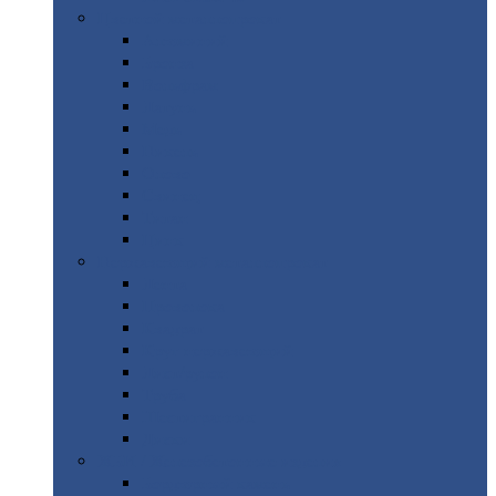
Цветной
металлопрокат
Алюминий
Бронза
Вольфрам
Латунь
Медь
Никель
Олово
Свинец
Титан
Цинк
Нержавеющий
металлопрокат
Лента
Проволока
Квадрат
Круг
нержавеющий
Лист/рулон
Труба
Шестигранник
Диски
ЖБИ
/ Железобетонные изделия
Бордюрный
камень