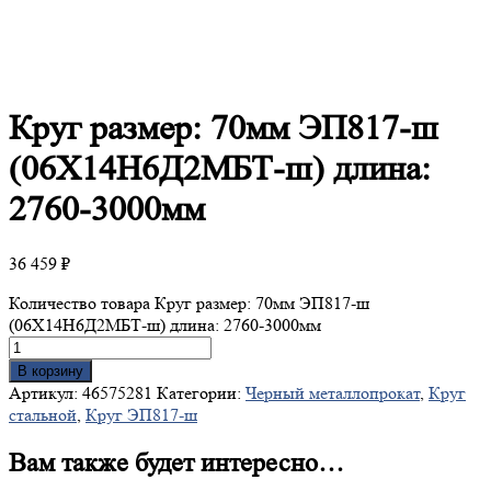
Круг
размер: 70мм ЭП817-ш
(06Х14Н6Д2МБТ-ш) длина:
2760-3000мм
36 459
₽
Количество товара Круг размер: 70мм ЭП817-ш
(06Х14Н6Д2МБТ-ш) длина: 2760-3000мм
В корзину
Артикул:
46575281
Категории:
Черный металлопрокат
,
Круг
стальной
,
Круг ЭП817-ш
Вам также будет интересно…