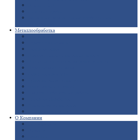
Опоры
ЛЭП
Дымовые
трубы
Закладные
детали для железобетонных
конструкций
Металлообработка
Анодировка
Горячее
цинкование
Лазерная
резка
Правка
плоского металлопроката
Продольно-поперечная
резка рулонов
Порошковая
покраска
Размотка
арматуры
Рубка
металла гильотиной
Резка
газом и плазмой
Сварочно-сборочные
работы
Токарная
обработка
Фрезерование
металла
Шлифовка
металла
О
Компании
Сертификаты
Новости
Вакансии