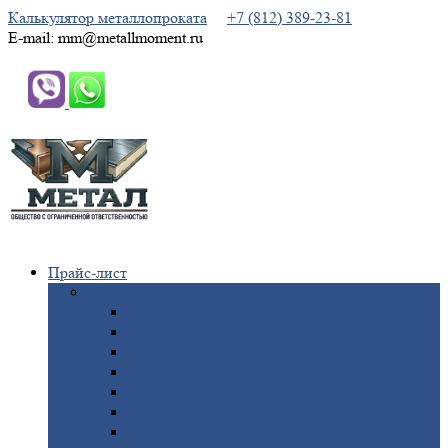
Калькулятор металлопроката
+7 (812) 389-23-81
E-mail: mm@metallmoment.ru
Прайс-лист
Черный
металлопрокат
Арматура
Двутавровая
балка (двутавр)
Квадрат
Круг
стальной
Полоса
стальная
Проволока
Сетка