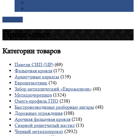
Галерея
Доставка
Контакты
Прайс-лист
Категории
товаров
Панели СИП (SIP)
(69)
Фальцевая кровля
(177)
Арматурные каркасы
(159)
Евроштакетник
(74)
Забор металлический «Еврожалюзи»
(48)
Металлочерепица
(1324)
Омега-профиль ГПО
(238)
Быстровозводимые разборные ангары
(48)
Дорожные ограждения
(108)
Арочная фальцевая кровля
(218)
Сварной решетчатый настил
(13)
Черный металлопрокат
(2932)