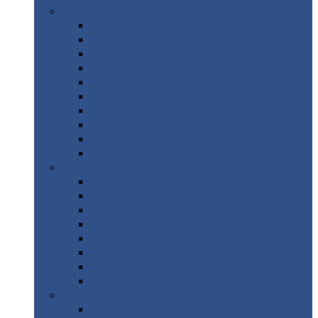
Цветной
металлопрокат
Алюминий
Бронза
Вольфрам
Латунь
Медь
Никель
Олово
Свинец
Титан
Цинк
Нержавеющий
металлопрокат
Лента
Проволока
Квадрат
Круг
нержавеющий
Лист/рулон
Труба
Шестигранник
Диски
ЖБИ
/ Железобетонные изделия
Бордюрный
камень