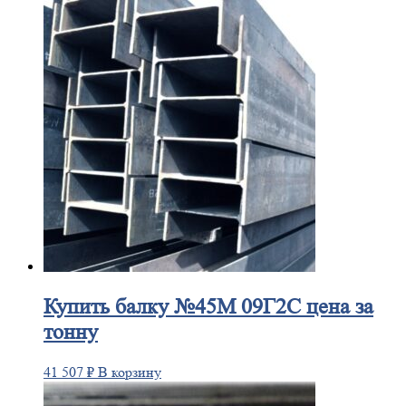
Купить
балку №45М 09Г2С цена за
тонну
41 507
₽
В корзину