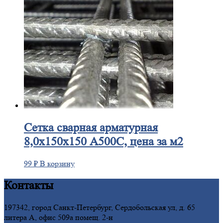
Сетка
сварная арматурная
8,0х150х150 А500С, цена за м2
99
₽
В корзину
Контакты
197342, город Санкт-Петербург, Сердобольская ул, д. 65
литера А, офис 509а помещ. 2-н