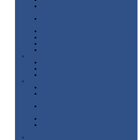
Профнастил
с нестандартной шириной С21
Профнастил
с нестандартной шириной
МП35
Профнастил
с нестандартной шириной
НС35
Профнастил
с нестандартной шириной С44
Профнастил
с нестандартной шириной Н60
Профнастил
с нестандартной шириной Н75
Профнастил
с нестандартной шириной Н114
Профнастил
Профнастил
для крыши
Профнастил
окрашенный
Профнастил
оцинкованный
Сэндвич-панели
Нестандартные
сэндвич панели
С
минераловатным утеплителем (
кровельные )
С
утеплителем из пенополистерола (
кровельные )
С
минераловатным утеплителем ( стеновые )
С
утеплителем из пенополистерола (
стеновые )
Металлочерепица