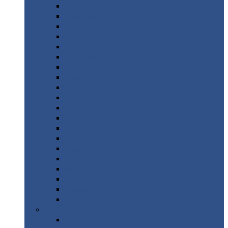
Монтеррей
Супермонтеррей
Макси
Экоррей
Монтекристо
Монтерроса
Трамонтана
Квинта
плюс
Квинта
плюс 3D
Квинта
уно
Монкатта
Классик
Классик
плюс
Ламонтерра
Ламонтерра
X
Ламонтерра
XL
Модерн
Камея
Квадро
Кредо
Доборные
элементы
Доборные
элементы с полимерным