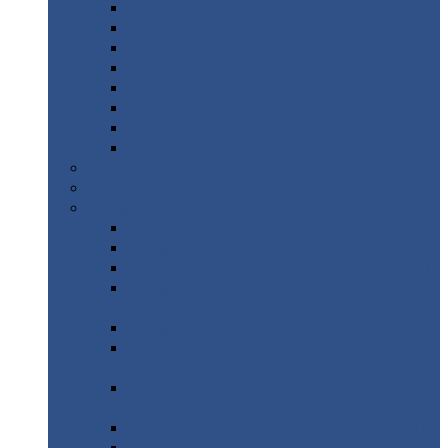
Дорожные
плиты
Каналы
непроходные
Ленточный
фундамент
Лифтовые
шахты
Перемычки
бетонные
Аэродромные
плиты
Фундаментные
блоки
Тепловые
камеры
Авиатехприемка
(РТ приемка)
Арочное
укрытие для конвейеров из профнастила
Профнастил
с нестандартной шириной
Профнастил
с нестандартной шириной С8
Профнастил
с нестандартной шириной С10
Профнастил
с нестандартной шириной СС10
Профнастил
с нестандартной шириной
МП10
Профнастил
с нестандартной шириной С15
Профнастил
с нестандартной шириной
МП18
Профнастил
с нестандартной шириной
МП20
Профнастил
с нестандартной шириной С18