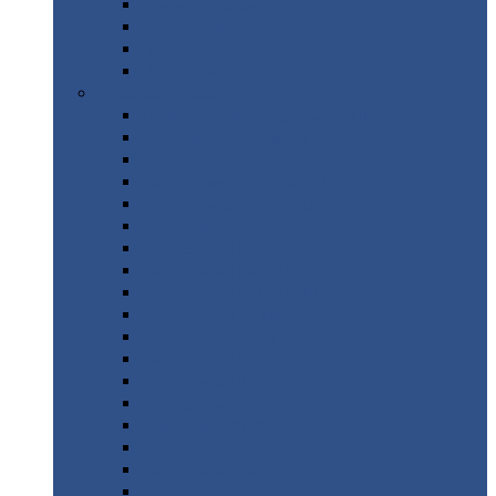
Труба
стальная
Уголок
стальной
Швеллер
Шестигранник
Листовой
прокат
Просечно-вытяжной
лист / ПВЛ
Лист
холоднокатаный
Лист
оцинкованный
Лист
горячекатаный Ст09Г2С
Лист
горячекатаный Ст3
Лист
рифленый: чечевицы
Лист
сталь 10Г2ФБЮ
Лист
сталь 10ХСНД
Лист
сталь 10ХСНД-12
Лист
сталь 12Х1МФ
Лист
сталь 12ХМ
Лист
сталь 16ГС
Лист
сталь 20
Лист
сталь 20К
Лист
сталь 20ЮЧ
Лист
сталь 20Х
Лист
сталь 22К
Лист
сталь 45