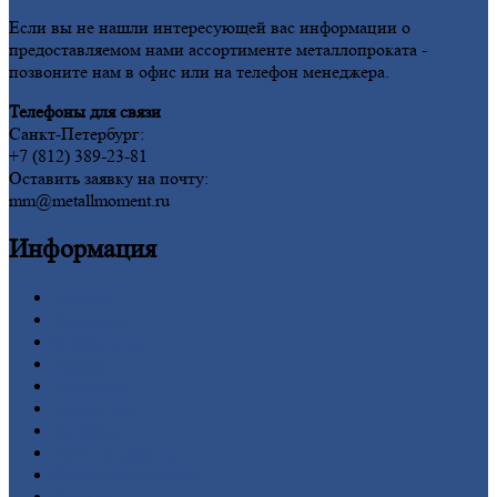
Если вы не нашли интересующей вас информации о
предоставляемом нами ассортименте металлопроката -
позвоните нам в офис или на телефон менеджера.
Телефоны для связи
Санкт-Петербург:
+7 (812) 389-23-81
Оставить заявку на почту:
mm@metallmoment.ru
Информация
Главная
Вакансии
О
Компании
Заводы
Контакты
Прайс-лист
Новости
Личный
кабинет
Оформление
заказа