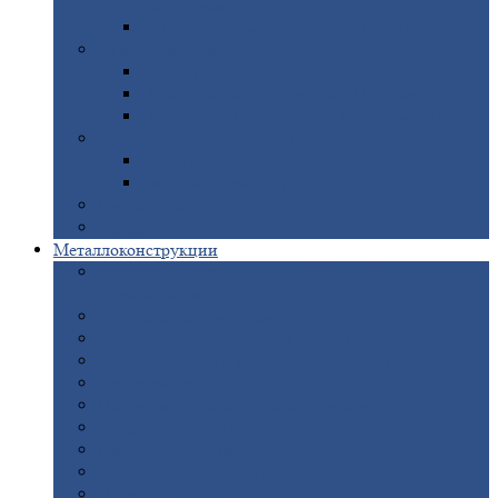
покрытием
Доборные
элементы оцинкованные
Евроштакетник
Штакетник
металлический полукруглый
Штакетник
металлический П-образный
Штакетник
металлический М-образный
Забор
металлический «Еврожалюзи»
Забор
жалюзи — Z
Забор
жалюзи — S
Сантехника
Рельсы
Металлоконструкции
Рамные
конструкции для дорожного
строительства
Быстровозводимые
здания
Металлоконструкции
для мостов
Технологические
металлоконструкции
Козловой
кран
Нестандартные
металлоконструкции
Решетки,
заборы и ограды
Прожекторные
мачты
Изготовление
лестниц из металла
Открытые
крановые эстакады