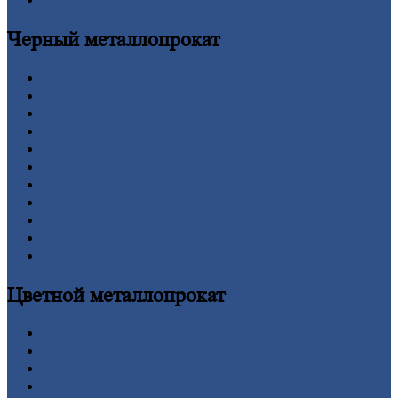
Оплата
Черный
металлопрокат
Арматура
Двутавровая
балка (двутавр)
Квадрат
Круг
стальной
Лист
Проволока
Рельсы
Сетка
Труба
Шестигранник
Калькулятор
Цветной
металлопрокат
Алюминий
Бронза
Вольфрам
Латунь