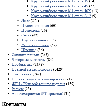
Круг калиброванный h11 сталь 35
(14)
Круг калиброванный h11 сталь 45
(22)
Круг калиброванный h11 сталь 40X
(13)
Круг калиброванный h11 сталь А12
(9)
Лист
(275)
Полоса стальная
(60)
Проволока
(10)
Сетка
(42)
Труба стальная
(836)
Уголок стальной
(59)
Швеллер
(36)
Сэндвич-панели
(263)
Доборные элементы
(84)
Профнастил
(3398)
Цветной металлопрокат
(1429)
Сантехника
(742)
Нержавеющий металлопрокат
(871)
ЖБИ / Железобетонные изделия
(159)
Рельсы
(23)
Авиатехприемка (РТ приемка)
(31)
Контакты