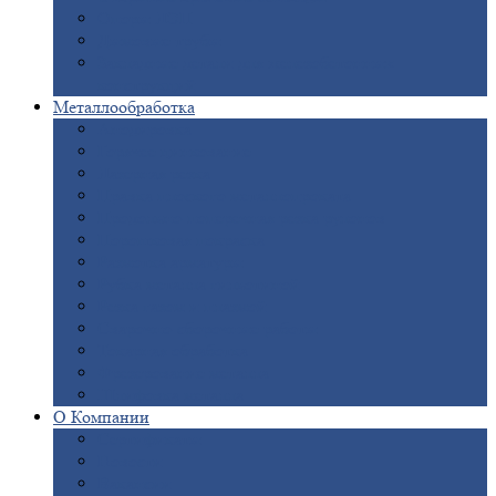
Опоры
ЛЭП
Дымовые
трубы
Закладные
детали для железобетонных
конструкций
Металлообработка
Анодировка
Горячее
цинкование
Лазерная
резка
Правка
плоского металлопроката
Продольно-поперечная
резка рулонов
Порошковая
покраска
Размотка
арматуры
Рубка
металла гильотиной
Резка
газом и плазмой
Сварочно-сборочные
работы
Токарная
обработка
Фрезерование
металла
Шлифовка
металла
О
Компании
Сертификаты
Новости
Вакансии