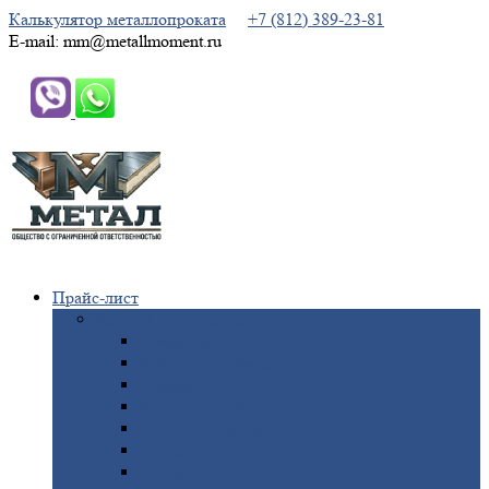
Калькулятор металлопроката
+7 (812) 389-23-81
E-mail: mm@metallmoment.ru
Прайс-лист
Черный
металлопрокат
Арматура
Двутавровая
балка (двутавр)
Квадрат
Круг
стальной
Полоса
стальная
Проволока
Сетка