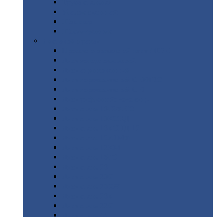
Труба
стальная
Уголок
стальной
Швеллер
Шестигранник
Листовой
прокат
Просечно-вытяжной
лист / ПВЛ
Лист
холоднокатаный
Лист
оцинкованный
Лист
горячекатаный Ст09Г2С
Лист
горячекатаный Ст3
Лист
рифленый: чечевицы
Лист
сталь 10Г2ФБЮ
Лист
сталь 10ХСНД
Лист
сталь 10ХСНД-12
Лист
сталь 12Х1МФ
Лист
сталь 12ХМ
Лист
сталь 16ГС
Лист
сталь 20
Лист
сталь 20К
Лист
сталь 20ЮЧ
Лист
сталь 20Х
Лист
сталь 22К
Лист
сталь 45