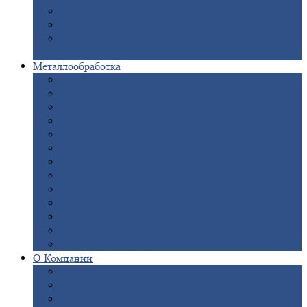
Опоры
ЛЭП
Дымовые
трубы
Закладные
детали для железобетонных
конструкций
Металлообработка
Анодировка
Горячее
цинкование
Лазерная
резка
Правка
плоского металлопроката
Продольно-поперечная
резка рулонов
Порошковая
покраска
Размотка
арматуры
Рубка
металла гильотиной
Резка
газом и плазмой
Сварочно-сборочные
работы
Токарная
обработка
Фрезерование
металла
Шлифовка
металла
О
Компании
Сертификаты
Новости
Вакансии