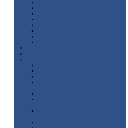
Дорожные
плиты
Каналы
непроходные
Ленточный
фундамент
Лифтовые
шахты
Перемычки
бетонные
Аэродромные
плиты
Фундаментные
блоки
Тепловые
камеры
Авиатехприемка
(РТ приемка)
Арочное
укрытие для конвейеров из профнастила
Профнастил
с нестандартной шириной
Профнастил
с нестандартной шириной С8
Профнастил
с нестандартной шириной С10
Профнастил
с нестандартной шириной СС10
Профнастил
с нестандартной шириной
МП10
Профнастил
с нестандартной шириной С15
Профнастил
с нестандартной шириной
МП18
Профнастил
с нестандартной шириной
МП20
Профнастил
с нестандартной шириной С18