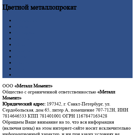
Цветной
металлопрокат
Алюминий
Бронза
Вольфрам
Латунь
Медь
Никель
Олово
Свинец
Титан
Цинк
ООО
«Металл Момент»
Общество с ограниченной ответственностью
«Металл
Момент»
Юридический адрес:
197342, г. Санкт-Петербург, ул.
Сердобольская, дом 65, литер А, помещение 707-712Н, ИНН
7814646533 КПП 781401001 ОГРН 1167847163428
Обращаем Ваше внимание на то, что вся информация
(включая цены) на этом интернет-сайте носит исключительно
информационный характер, и ни при каких условиях не