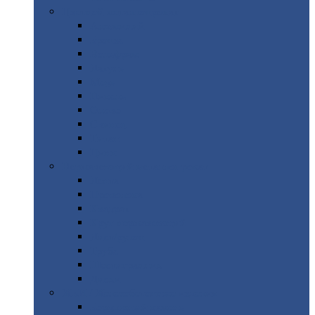
Цветной
металлопрокат
Алюминий
Бронза
Вольфрам
Латунь
Медь
Никель
Олово
Свинец
Титан
Цинк
Нержавеющий
металлопрокат
Лента
Проволока
Квадрат
Круг
нержавеющий
Лист/рулон
Труба
Шестигранник
Диски
ЖБИ
/ Железобетонные изделия
Бордюрный
камень