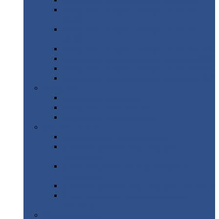
Профнастил
с нестандартной шириной С21
Профнастил
с нестандартной шириной
МП35
Профнастил
с нестандартной шириной
НС35
Профнастил
с нестандартной шириной С44
Профнастил
с нестандартной шириной Н60
Профнастил
с нестандартной шириной Н75
Профнастил
с нестандартной шириной Н114
Профнастил
Профнастил
для крыши
Профнастил
окрашенный
Профнастил
оцинкованный
Сэндвич-панели
Нестандартные
сэндвич панели
С
минераловатным утеплителем (
кровельные )
С
утеплителем из пенополистерола (
кровельные )
С
минераловатным утеплителем ( стеновые )
С
утеплителем из пенополистерола (
стеновые )
Металлочерепица