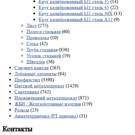
Круг калиброванный h11 сталь 35
(14)
Круг калиброванный h11 сталь 45
(22)
Круг калиброванный h11 сталь 40X
(13)
Круг калиброванный h11 сталь А12
(9)
Лист
(275)
Полоса стальная
(60)
Проволока
(10)
Сетка
(42)
Труба стальная
(836)
Уголок стальной
(59)
Швеллер
(36)
Сэндвич-панели
(263)
Доборные элементы
(84)
Профнастил
(3398)
Цветной металлопрокат
(1429)
Сантехника
(742)
Нержавеющий металлопрокат
(871)
ЖБИ / Железобетонные изделия
(159)
Рельсы
(23)
Авиатехприемка (РТ приемка)
(31)
Контакты