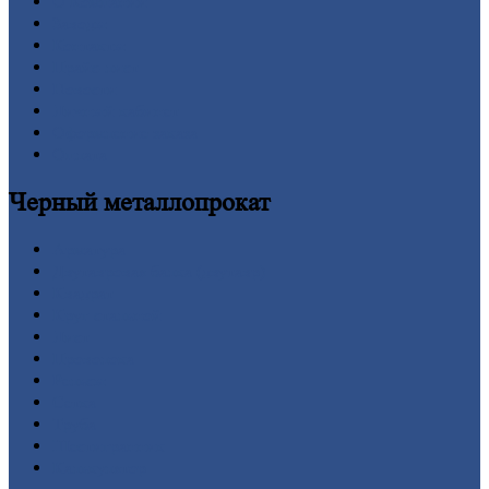
О
Компании
Заводы
Контакты
Прайс-лист
Новости
Личный
кабинет
Оформление
заказа
Оплата
Черный
металлопрокат
Арматура
Двутавровая
балка (двутавр)
Квадрат
Круг
стальной
Лист
Проволока
Рельсы
Сетка
Труба
Шестигранник
Калькулятор