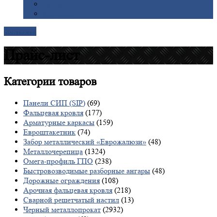
Галерея
Доставка
Контакты
Прайс-лист
Категории
товаров
Панели СИП (SIP)
(69)
Фальцевая кровля
(177)
Арматурные каркасы
(159)
Евроштакетник
(74)
Забор металлический «Еврожалюзи»
(48)
Металлочерепица
(1324)
Омега-профиль ГПО
(238)
Быстровозводимые разборные ангары
(48)
Дорожные ограждения
(108)
Арочная фальцевая кровля
(218)
Сварной решетчатый настил
(13)
Черный металлопрокат
(2932)