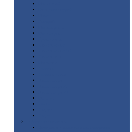
Монтеррей
Супермонтеррей
Макси
Экоррей
Монтекристо
Монтерроса
Трамонтана
Квинта
плюс
Квинта
плюс 3D
Квинта
уно
Монкатта
Классик
Классик
плюс
Ламонтерра
Ламонтерра
X
Ламонтерра
XL
Модерн
Камея
Квадро
Кредо
Доборные
элементы
Доборные
элементы с полимерным