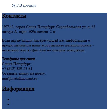
69
₽
В корзину
Контакты
197342, город Санкт-Петербург, Сердобольская ул, д. 65
литера А, офис 509а помещ. 2-н
Если вы не нашли интересующей вас информации о
предоставляемом нами ассортименте металлопроката -
позвоните нам в офис или на телефон менеджера.
Телефоны для связи
Санкт-Петербург:
+7 (812) 389-23-81
Оставить заявку на почту:
mm@metallmoment.ru
Информация
Главная
Вакансии