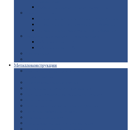
покрытием
Доборные
элементы оцинкованные
Евроштакетник
Штакетник
металлический полукруглый
Штакетник
металлический П-образный
Штакетник
металлический М-образный
Забор
металлический «Еврожалюзи»
Забор
жалюзи — Z
Забор
жалюзи — S
Сантехника
Рельсы
Металлоконструкции
Рамные
конструкции для дорожного
строительства
Быстровозводимые
здания
Металлоконструкции
для мостов
Технологические
металлоконструкции
Козловой
кран
Нестандартные
металлоконструкции
Решетки,
заборы и ограды
Прожекторные
мачты
Изготовление
лестниц из металла
Открытые
крановые эстакады